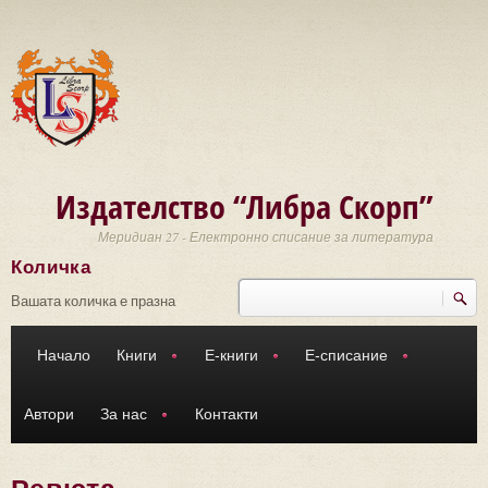
Премини към основното съдържание
Издателство “Либра Скорп”
Меридиан 27 - Електронно списание за литература
Количка
Търси
Форма за търсене
Вашата количка е празна
Начало
Книги
Е-книги
Е-списание
Автори
За нас
Контакти