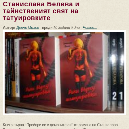
Станислава Белева и
тайнственият свят на
татуировките
Автор:
Денчо Михов
преди
10 години 6 дни
Ревюта
Книга първа “Пребори се с демоните си” от романа на Станислава