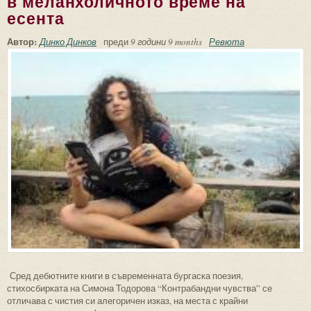
в меланхоличното време на
есента
Автор:
Динко Динков
преди
9 години 9 months
Ревюта
Сред дебютните книги в съвременната бургаска поезия,
стихосбирката на Симона Тодорова “Контрабандни чувства” се
отличава с чистия си алегоричен изказ, на места с крайни