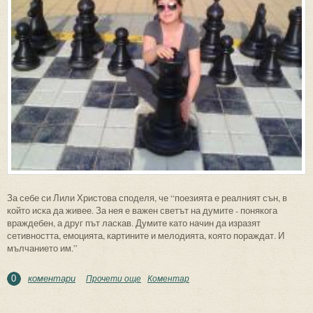
За себе си Лили Христова споделя, че “поезията е реалният сън, в
който иска да живее. За нея е важен светът на думите - понякога
враждебен, а друг път ласкав. Думите като начин да изразят
сетивността, емоцията, картините и мелодията, която пораждат. И
мълчанието им.”
коментари
Прочети още
about Лили Христова и дебютната й
Коментар
0
поетична книга “Ориса ме Алиса”