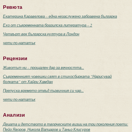
Ревюта
Екатерина Каравелова – една незаслужено забравена българка
Ехо от съвременната бразилска литература – 2
Четвърт век българска култура в Лондон
чети по-нататък
Рецензии
Животът ни – прощален дар за вечността...
Съвременният човешки свят в стихосбирката “Нарисувай
болката” от Хайри Хамдан
Препуска времето отвъд първичния си чар...
чети по-нататък
Анализи
Децата и детството в творческите визии на три поколения поети:
Пейо Яворов, Никола Вапцаров и Таньо Клисуров