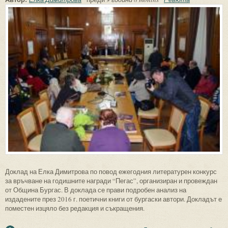
Доклад на Елка Димитрова по повод ежегодния литературен конкурс
за връчване на годишните награди “Пегас”, организиран и провеждан
от Община Бургас. В доклада се прави подробен анализ на
издадените през 2016 г. поетични книги от бургаски автори. Докладът е
поместен изцяло без редакция и съкращения.