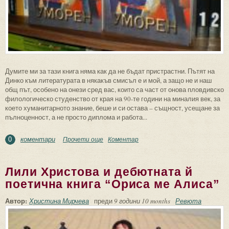
Думите ми за тази книга няма как да не бъдат пристрастни. Пътят на
Динко към литературата в някакъв смисъл е и мой, а защо не и наш
общ път, особено на онези сред вас, които са част от онова пловдивско
филологическо студенство от края на 90-те години на миналия век, за
което хуманитарното знание, беше и си остава – същност, усещане за
пълноценност, а не просто диплома и работа...
коментари
Прочети още
about Динко Динков и сборника разкази
Коментар
0
“Уморен”
Лили Христова и дебютната й
поетична книга “Ориса ме Алиса”
Автор:
Христина Мирчева
преди
9 години 10 months
Ревюта