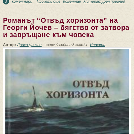
коментари
Литературен преглед
Прочети още
about Поезия от бургаски автори за
Коментар
0
Годишния преглед ’2016 г.
Романът “Отвъд хоризонта” на
Георги Йочев – бягство от затвора
и завръщане към човека
Автор:
Динко Динков
преди
9 години 8 months
Ревюта