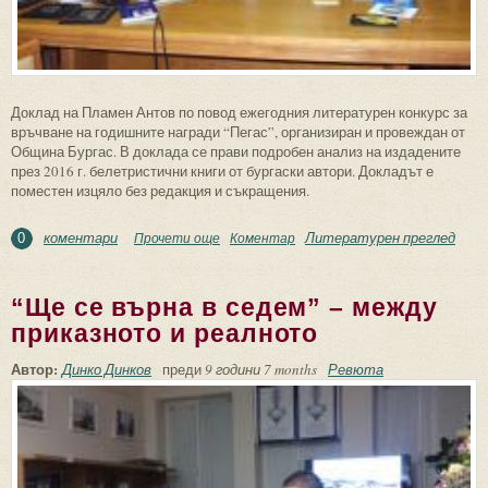
Доклад на Пламен Антов по повод ежегодния литературен конкурс за
връчване на годишните награди “Пегас”, организиран и провеждан от
Община Бургас. В доклада се прави подробен анализ на издадените
през 2016 г. белетристични книги от бургаски автори. Докладът е
поместен изцяло без редакция и съкращения.
коментари
Литературен преглед
Прочети още
about Книги проза от бургаски автори за
Коментар
0
Годишния преглед ’2016
“Ще се върна в седем” – между
приказното и реалното
Автор:
Динко Динков
преди
9 години 7 months
Ревюта