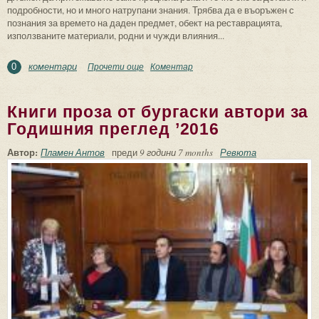
подробности, но и много натрупани знания. Трябва да е въоръжен с
познания за времето на даден предмет, обект на реставрацията,
използваните материали, родни и чужди влияния...
коментари
Прочети още
about Реставрации на смисъла
Коментар
0
Книги проза от бургаски автори за
Годишния преглед ’2016
Автор:
Пламен Антов
преди
9 години 7 months
Ревюта