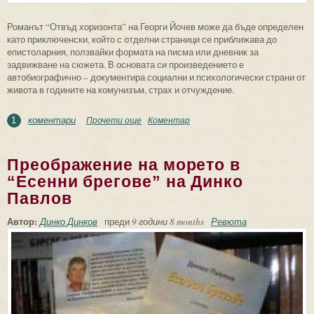
Романът “Отвъд хоризонта” на Георги Йочев може да бъде определен
като приключенски, който с отделни страници се приближава до
епистоларния, ползвайки формата на писма или дневник за
задвижване на сюжета. В основата си произведението е
автобиографично – документира социални и психологически страни от
живота в годините на комунизъм, страх и отчуждение.
коментари
Прочети още
about Романът “Отвъд хоризонта” на
Коментар
1
Георги Йочев – бягство от затвора и
завръщане към човека
Преображение на морето в
“Есенни брегове” на Динко
Павлов
Автор:
Динко Динков
преди
9 години 8 months
Ревюта