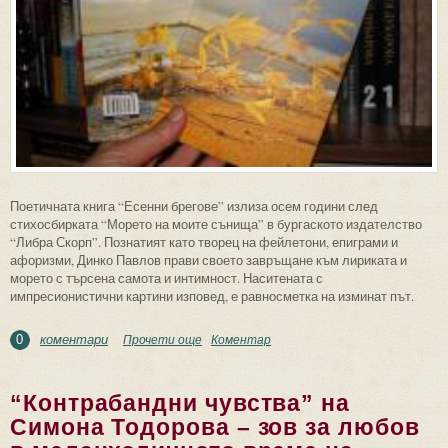
Поетичната книга “Есенни брегове” излиза осем години след
стихосбирката “Морето на моите сънища” в бургаското издателство
“Либра Скорп”. Познатият като творец на фейлетони, епиграми и
афоризми, Динко Павлов прави своето завръщане към лириката и
морето с търсена самота и интимност. Наситената с
импресионистични картини изповед, е равносметка на изминат път.
коментари
Прочети още
about Преображение на морето в “Есенни
Коментар
0
брегове” на Динко Павлов
“Контрабандни чувства” на
Симона Тодорова – зов за любов