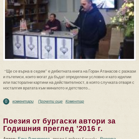
“Ще се върна в седем” е дебютната книга на Горан Атанасов с разкази
и пътеписи, които могат да бъдат определени условно и като идилии
или пасторални картини на действителност, в която случката отваря с
носталгия вратата към миналото и детството...
коментари
Прочети още
about “Ще се върна в седем” – между
Коментар
0
приказното и реалното
Поезия от бургаски автори за
Годишния преглед ’2016 г.
Автор:
Елка Димитрова
преди
9 години 8 months
Ревюта