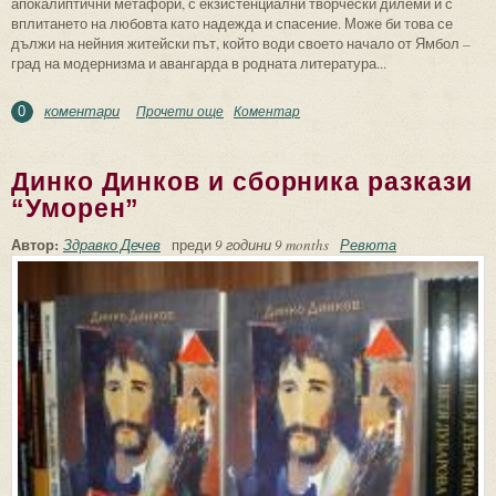
апокалиптични метафори, с екзистенциални творчески дилеми и с
вплитането на любовта като надежда и спасение. Може би това се
дължи на нейния житейски път, който води своето начало от Ямбол –
град на модернизма и авангарда в родната литература...
коментари
Прочети още
about “Контрабандни чувства” на Симона
Коментар
0
Тодорова – зов за любов в
меланхоличното време на есента
Динко Динков и сборника разкази
“Уморен”
Автор:
Здравко Дечев
преди
9 години 9 months
Ревюта