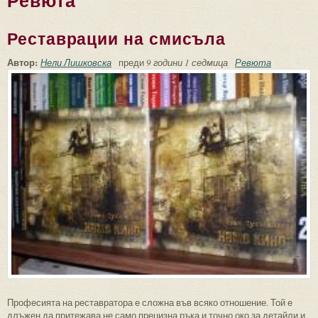
Ревюта
Реставрации на смисъла
Автор:
Нели Лишковска
преди
9 години 1 седмица
Ревюта
Професията на реставратора е сложна във всяко отношение. Той е
длъжен да притежава не само прецизна ръка и точно око за детайли и