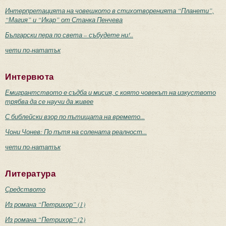
Интерпретацията на човешкото в стихотворенията “Планети”,
“Магия” и “Икар” от Станка Пенчева
Български пера по света – събудете ни!..
чети по-нататък
Интервюта
Емигрантството е съдба и мисия, с която човекът на изкуството
трябва да се научи да живее
С библейски взор по пътищата на времето...
Чони Чонев: По пътя на солената реалност...
чети по-нататък
Литература
Средството
Из романа “Петрихор” (1)
Из романа “Петрихор” (2)