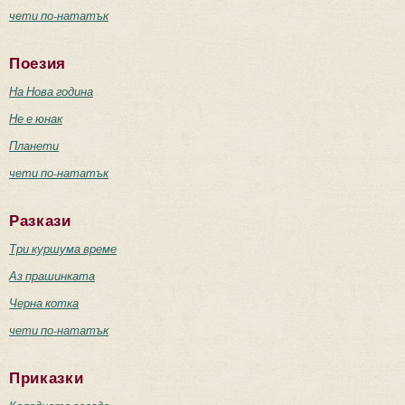
чети по-нататък
Поезия
На Нова година
Не е юнак
Планети
чети по-нататък
Разкази
Три куршума време
Аз прашинката
Черна котка
чети по-нататък
Приказки