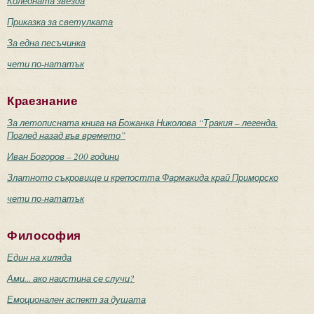
Коледната звезда
Приказка за светулката
За една песъчинка
чети по-нататък
Краезнание
За летописната книга на Божанка Николова “Тракия – легенда.
Поглед назад във времето”
Иван Богоров – 200 години
Златното съкровище и крепостта Фармакида край Приморско
чети по-нататък
Философия
Един на хиляда
Ами... ако наистина се случи?
Емоционален аспект за душата