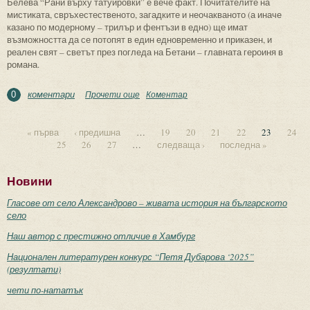
Белева “Рани върху татуировки” е вече факт. Почитателите на
мистиката, свръхестественото, загадките и неочакваното (а иначе
казано по модерному – трилър и фентъзи в едно) ще имат
възможността да се потопят в един едновременно и приказен, и
реален свят – светът през погледа на Бетани – главната героиня в
романа.
коментари
Прочети още
about Станислава Белева и
Коментар
0
тайнственият свят на татуировките
« първа
‹ предишна
…
19
20
21
22
23
24
25
26
27
…
следваща ›
последна »
Страници
Новини
Гласове от село Александрово – живата история на българското
село
Наш автор с престижно отличие в Хамбург
Национален литературен конкурс “Петя Дубарова ‘2025”
(резултати)
чети по-нататък