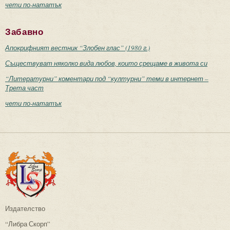
чети по-нататък
Забавно
Апокрифният вестник “Злобен глас” (1980 г.)
Съществуват няколко вида любов, които срещаме в живота си
“Литературни” коментари под “културни” теми в интернет –
Трета част
чети по-нататък
Издателство
“Либра Скорп”