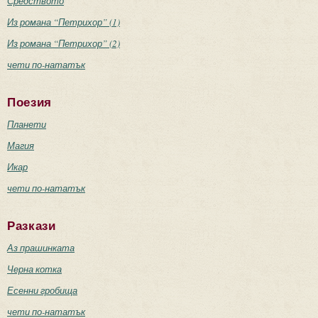
Средството
Из романа “Петрихор” (1)
Из романа “Петрихор” (2)
чети по-нататък
Поезия
Планети
Магия
Икар
чети по-нататък
Разкази
Аз прашинката
Черна котка
Есенни гробища
чети по-нататък