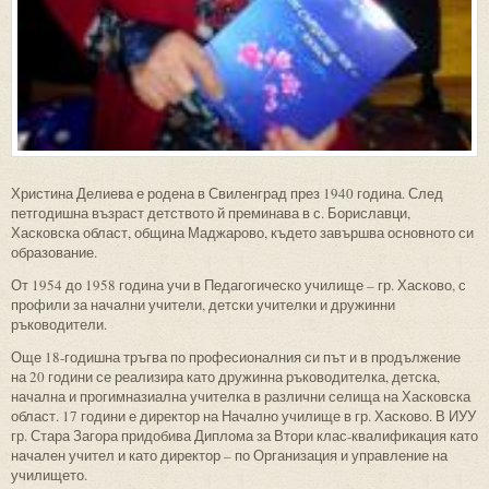
Христина Делиева е родена в Свиленград през 1940 година. След
петгодишна възраст детството й преминава в с. Бориславци,
Хасковска област, община Маджарово, където завършва основното си
образование.
От 1954 до 1958 година учи в Педагогическо училище – гр. Хасково, с
профили за начални учители, детски учителки и дружинни
ръководители.
Още 18-годишна тръгва по професионалния си път и в продължение
на 20 години се реализира като дружинна ръководителка, детска,
начална и прогимназиална учителка в различни селища на Хасковска
област. 17 години е директор на Начално училище в гр. Хасково. В ИУУ
гр. Стара Загора придобива Диплома за Втори клас-квалификация като
начален учител и като директор – по Организация и управление на
училището.