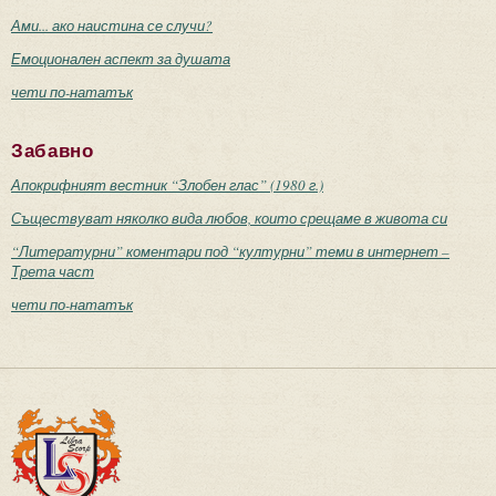
Ами... ако наистина се случи?
Емоционален аспект за душата
чети по-нататък
Забавно
Апокрифният вестник “Злобен глас” (1980 г.)
Съществуват няколко вида любов, които срещаме в живота си
“Литературни” коментари под “културни” теми в интернет –
Трета част
чети по-нататък