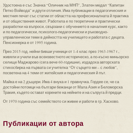
Удостоена е със Значка “Оличник на МНП”, Златен медал “Капитан
Петко Войвода” и други отличия. Има публикации в педагогическия и
местния печат със статии от областта на професионалната й практика
и от обществения живот. Работила е по теоретични и практически
разработки на въпроси, свързани с обучението в началния курс, както
и по педагогически, психолого-педагогически и ръководно-
управленчески теми в дейността на училището и работата с децата.
Пенсионерка е от 1995 година.
През 2015 год. нейни бивши ученици от 1-4 клас през 1963-1967 г.,
живяли и учили във всеизвестното историческо, а по-късно миньорско
селище Маджарово (сега вече 60-годишни), издадоха авторската
стихосбирка на първата си учителка “От сърцето ми – с любов”,
посветена на 4 теми от житейския и педагогическия й път.
Майка е на 2 дъщери. Има 4 внука и 1 правнучка. Гордее се, че са
достойни потомци на българи бежанци от Мала Азия и Беломорска
Тракия, където остават корените на нейните и на съпруга й предци.
От 1970 година със семейството си живее и работи в гр. Хасково.
Публикации от автора