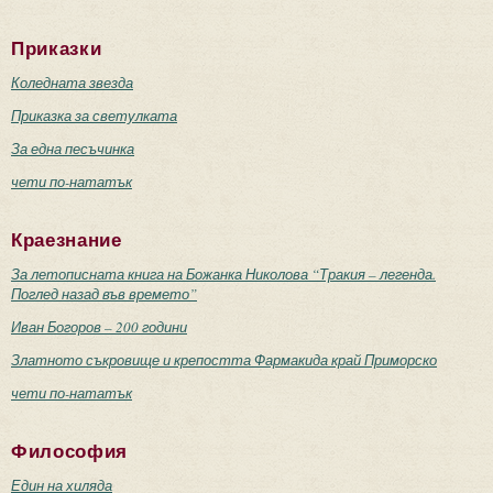
Приказки
Коледната звезда
Приказка за светулката
За една песъчинка
чети по-нататък
Краезнание
За летописната книга на Божанка Николова “Тракия – легенда.
Поглед назад във времето”
Иван Богоров – 200 години
Златното съкровище и крепостта Фармакида край Приморско
чети по-нататък
Философия
Един на хиляда