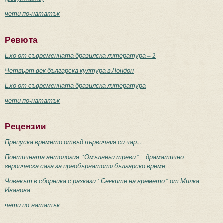
чети по-нататък
Ревюта
Ехо от съвременната бразилска литература – 2
Четвърт век българска култура в Лондон
Ехо от съвременната бразилска литература
чети по-нататък
Рецензии
Препуска времето отвъд първичния си чар...
Поетичната антология “Омълнени треви” – драматично-
героическа сага за преобърнатото българско време
Човекът в сборника с разкази “Сенките на времето” от Милка
Иванова
чети по-нататък