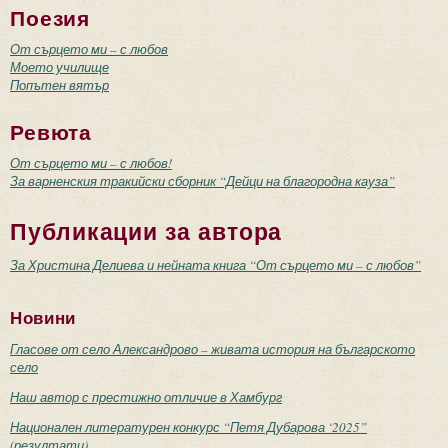
Поезия
От сърцето ми – с любов
Моето училище
Попътен вятър
Ревюта
От сърцето ми – с любов!
За варненския тракийски сборник “Дейци на благородна кауза”
Публикации за автора
За Христина Делиева и нейната книга “От сърцето ми – с любов”
Новини
Гласове от село Александрово – живата история на българското
село
Наш автор с престижно отличие в Хамбург
Национален литературен конкурс “Петя Дубарова ‘2025”
(резултати)