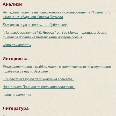
Анализи
Интерпретацията на човешкото в стихотворенията “Планети”,
“Магия” и “Икар” от Станка Пенчева
Български пера по света – събудете ни!..
“Панихида за поета П. К. Яворов” от Гео Милев – среща на двама
титани в полето на българската модерна поезия
чети по-нататък
Интервюта
Емигрантството е съдба и мисия, с която човекът на изкуството
трябва да се научи да живее
С библейски взор по пътищата на времето...
Чони Чонев: По пътя на солената реалност...
чети по-нататък
Литература