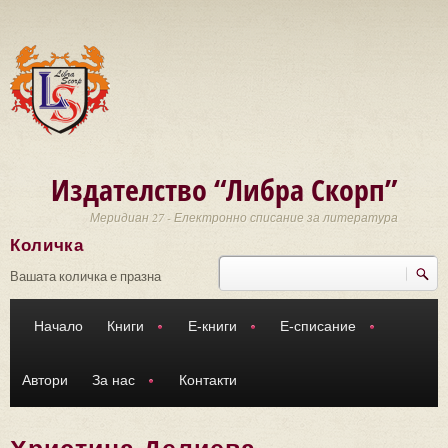
Премини към основното съдържание
Издателство “Либра Скорп”
Меридиан 27 - Електронно списание за литература
Количка
Търси
Форма за търсене
Вашата количка е празна
Начало
Книги
Е-книги
Е-списание
Автори
За нас
Контакти