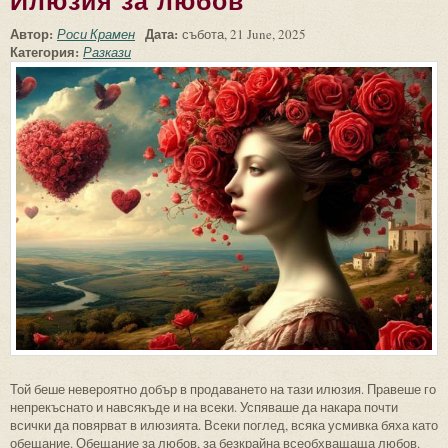
Илюзия за любов
Автор:
Дата:
Роси Крамен
събота, 21 June, 2025
Категория:
Разкази
Той беше невероятно добър в продаването на тази илюзия. Правеше го
непрекъснато и навсякъде и на всеки. Успяваше да накара почти
всички да повярват в илюзията. Всеки поглед, всяка усмивка бяха като
обещание. Обещание за любов, за безкрайна всеобхващаща любов.