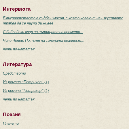
Интервюта
Емигрантството е съдба и мисия, с която човекът на изкуството
трябва да се научи да живее
С библейски взор по пътищата на времето...
Чони Чонев: По пътя на солената реалност...
чети по-нататък
Литература
Средството
Из романа “Петрихор” (1)
Из романа “Петрихор” (2)
чети по-нататък
Поезия
Планети