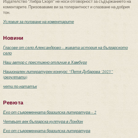
Издателство "Либра Скорп" не носи отговорност за съдържанието на
коментарите. Призоваваме ви за толерантност и спазване на добрия
тон.
Условия за ползване на коментарите
Новини
Гласове от село Александрово – живата история на българското
село
Наш автор с престижно отличие в Хамбург
Национален литературен конкурс “Петя Дубарова ‘2025”
(резултати)
чети по-нататък
Ревюта
Ехо от съвременната бразилска литература – 2
Четвърт век българска култура в Лондон
Ехо от съвременната бразилска литература