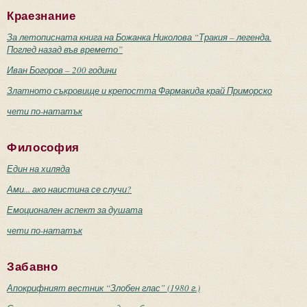
Краезнание
За летописната книга на Божанка Николова “Тракия – легенда.
Поглед назад във времето”
Иван Богоров – 200 години
Златното съкровище и крепостта Фармакида край Приморско
чети по-нататък
Философия
Един на хиляда
Ами... ако наистина се случи?
Емоционален аспект за душата
чети по-нататък
Забавно
Апокрифният вестник “Злобен глас” (1980 г.)