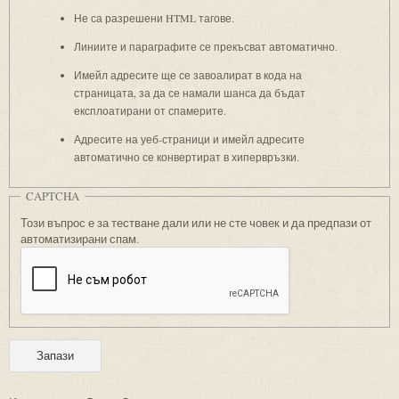
Не са разрешени HTML тагове.
Линиите и параграфите се прекъсват автоматично.
Имейл адресите ще се завоалират в кода на
страницата, за да се намали шанса да бъдат
експлоатирани от спамерите.
Адресите на уеб-страници и имейл адресите
автоматично се конвертират в хипервръзки.
CAPTCHA
Този въпрос е за тестване дали или не сте човек и да предпази от
автоматизирани спам.