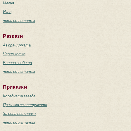
Магия
Икар
чети по-нататък
Разкази
Аз прашинката
Черна котка
Есенни гробища
чети по-нататък
Приказки
Коледната звезда
Приказка за светулката
За една песъчинка
чети по-нататък