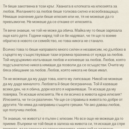
Тя беше закотвена в този кръг. Хваната в клопката на илюзията за
любов. Желанието за любов беше толкова силно и всеобхващащо.
Нямаше значение дали беше илюзия или не, тя не можеше да го
превъзмогне. Не можеше да се откаже от илюзията.
Тя вече знаеше, че той не може да обича. Майка му го беше зарязала
още като дете. Години наред той се бе надявал, че тя ще го вземе
обратно в новото си семейство, но това никога не станало.
Всичко това го беше направило много силен и независим, но дълбоко в
сърцето му съществуваше тази огромна празнина от нужда за любов.
Той неудържимо излъчваше любов и копнееше за любов. Любов, която
подсъзнателно никога нямаше да позволи да се осъществи. Очите му
бяха обещание за любов. Любов, която никога не беше имал.
Тя не можеше да му даде това, което му липсваше. Никой не можеше
да му даде миналото. Любовта й беше безгранична. Той й казваше
всеки ден, че я обича, дори когато я нараняваше. Тя искаше да му
повярва. Тя искаше илюзията. Не е ли всичко в живота една илюзия?
Илюзията, че ти си различен. Че ще се справиш в живота по-добре от
другите. Че няма да направиш същите грешки. Че ако даваш любов,
ще получиш любов.
Тя знаеше, че животът е пълен с илюзии. Но все още не можеше да го
приеме. Въпреки че той беше в залеза на живота си, тя искаше да спре
времето, да го спаси и да спаси илюзията, която той създаваше.