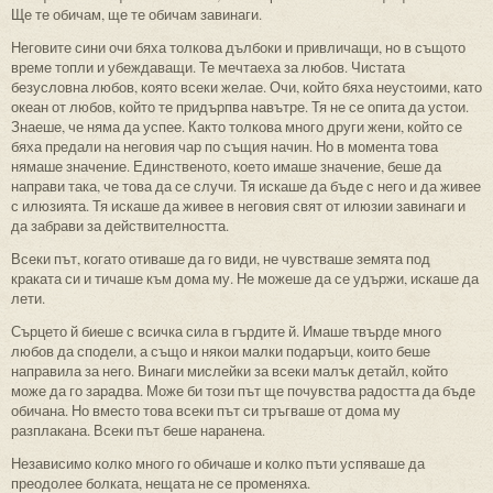
Ще те обичам, ще те обичам завинаги.
Неговите сини очи бяха толкова дълбоки и привличащи, но в същото
време топли и убеждаващи. Те мечтаеха за любов. Чистата
безусловна любов, която всеки желае. Очи, който бяха неустоими, като
океан от любов, който те придърпва навътре. Тя не се опита да устои.
Знаеше, че няма да успее. Както толкова много други жени, който се
бяха предали на неговия чар по същия начин. Но в момента това
нямаше значение. Единственото, което имаше значение, беше да
направи така, че това да се случи. Тя искаше да бъде с него и да живее
с илюзията. Тя искаше да живее в неговия свят от илюзии завинаги и
да забрави за действителността.
Всеки път, когато отиваше да го види, не чувстваше земята под
краката си и тичаше към дома му. Не можеше да се удържи, искаше да
лети.
Сърцето й биеше с всичка сила в гърдите й. Имаше твърде много
любов да сподели, а също и някои малки подаръци, които беше
направила за него. Винаги мислейки за всеки малък детайл, който
може да го зарадва. Може би този път ще почувства радостта да бъде
обичана. Но вместо това всеки път си тръгваше от дома му
разплакана. Всеки път беше наранена.
Независимо колко много го обичаше и колко пъти успяваше да
преодолее болката, нещата не се променяха.