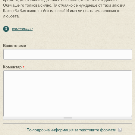
Обичаше го толкова силно. Тя отчаяно се нуждаеше от тази илюзия.
Какво би бил животът без илюзии? И има ли по-голяма илюзия от
любовта.
коментари
0
Вашето име
Коментар
*
По-подробна информация за текстовите формати