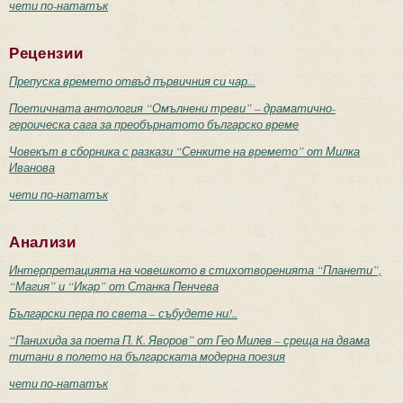
чети по-нататък
Рецензии
Препуска времето отвъд първичния си чар...
Поетичната антология “Омълнени треви” – драматично-
героическа сага за преобърнатото българско време
Човекът в сборника с разкази “Сенките на времето” от Милка
Иванова
чети по-нататък
Анализи
Интерпретацията на човешкото в стихотворенията “Планети”,
“Магия” и “Икар” от Станка Пенчева
Български пера по света – събудете ни!..
“Панихида за поета П. К. Яворов” от Гео Милев – среща на двама
титани в полето на българската модерна поезия
чети по-нататък