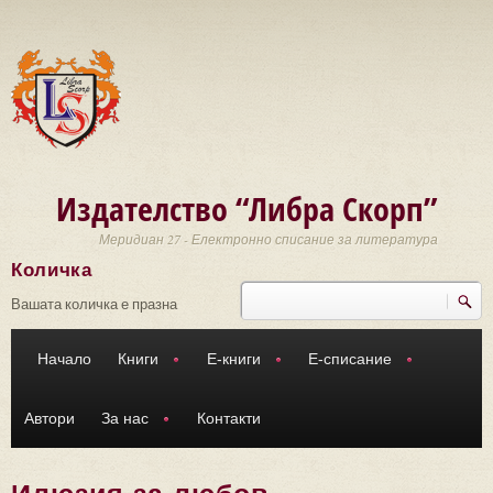
Премини към основното съдържание
Издателство “Либра Скорп”
Меридиан 27 - Електронно списание за литература
Количка
Търси
Форма за търсене
Вашата количка е празна
Начало
Книги
Е-книги
Е-списание
Автори
За нас
Контакти