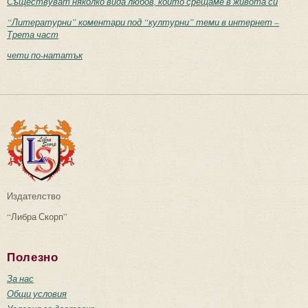
Съществуват няколко вида любов, които срещаме в живота си
“Литературни” коментари под “културни” теми в интернет –
Трета част
чети по-нататък
Издателство
“Либра Скорп”
Полезно
За нас
Общи условия