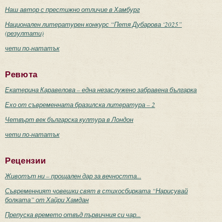
Наш автор с престижно отличие в Хамбург
Национален литературен конкурс “Петя Дубарова ‘2025”
(резултати)
чети по-нататък
Ревюта
Екатерина Каравелова – една незаслужено забравена българка
Ехо от съвременната бразилска литература – 2
Четвърт век българска култура в Лондон
чети по-нататък
Рецензии
Животът ни – прощален дар за вечността...
Съвременният човешки свят в стихосбирката “Нарисувай
болката” от Хайри Хамдан
Препуска времето отвъд първичния си чар...