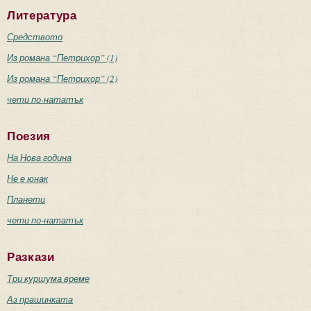
Литература
Средството
Из романа “Петрихор” (1)
Из романа “Петрихор” (2)
чети по-нататък
Поезия
На Нова година
Не е юнак
Планети
чети по-нататък
Разкази
Три куршума време
Аз прашинката