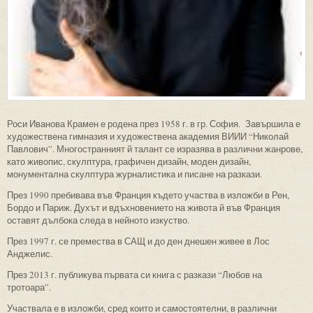
Роси Иванова Крамен е родена през 1958 г. в гр. София. Завършила е
художествена гимназия и художествена академия ВИИИ “Николай
Павлович”. Многостранният й талант се изразява в различни жанрове,
като живопис, скулптура, графичен дизайн, моден дизайн,
монументална скулптура журналистика и писане на разкази.
През 1990 пребивава във Франция където участва в изложби в Рен,
Бордо и Париж. Духът и вдъхновението на живота й във Франция
оставят дълбока следа в нейното изкуство.
През 1997 г. се премества в САЩ и до ден днешен живее в Лос
Анджелис.
През 2013 г. публикува първата си книга с разкази “Любов на
тротоара”.
Участвала е в изложби, сред които и самостоятелни, в различни