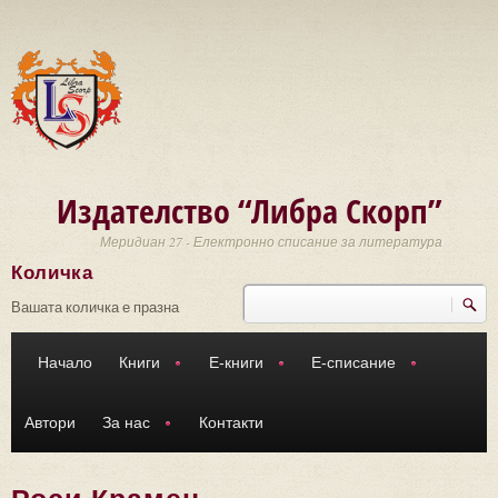
Премини към основното съдържание
Издателство “Либра Скорп”
Меридиан 27 - Електронно списание за литература
Количка
Търси
Форма за търсене
Вашата количка е празна
Начало
Книги
Е-книги
Е-списание
Автори
За нас
Контакти