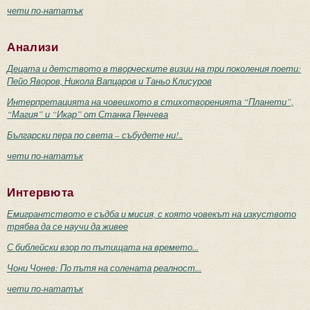
чети по-нататък
Анализи
Децата и детството в творческите визии на три поколения поети:
Пейо Яворов, Никола Вапцаров и Таньо Клисуров
Интерпретацията на човешкото в стихотворенията “Планети”,
“Магия” и “Икар” от Станка Пенчева
Български пера по света – събудете ни!..
чети по-нататък
Интервюта
Емигрантството е съдба и мисия, с която човекът на изкуството
трябва да се научи да живее
С библейски взор по пътищата на времето...
Чони Чонев: По пътя на солената реалност...
чети по-нататък