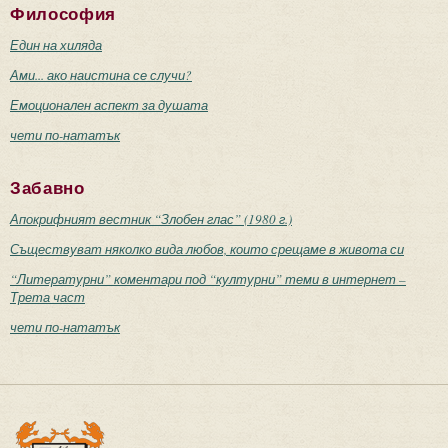
Философия
Един на хиляда
Ами... ако наистина се случи?
Емоционален аспект за душата
чети по-нататък
Забавно
Апокрифният вестник “Злобен глас” (1980 г.)
Съществуват няколко вида любов, които срещаме в живота си
“Литературни” коментари под “културни” теми в интернет –
Трета част
чети по-нататък