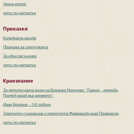
Черна котка
чети по-нататък
Приказки
Коледната звезда
Приказка за светулката
За една песъчинка
чети по-нататък
Краезнание
За летописната книга на Божанка Николова “Тракия – легенда.
Поглед назад във времето”
Иван Богоров – 200 години
Златното съкровище и крепостта Фармакида край Приморско
чети по-нататък