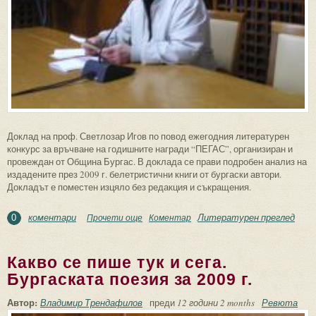
Доклад на проф. Светлозар Игов по повод ежегодния литературен
конкурс за връчване на годишните награди “ПЕГАС”, организиран и
провеждан от Община Бургас. В доклада се прави подробен анализ на
издадените през 2009 г. белетристични книги от бургаски автори.
Докладът е поместен изцяло без редакция и съкращения.
коментари
Литературен преглед
Прочети още
about Книги проза от бургаски автори за
Коментар
0
Годишния преглед ’2009
Какво се пише тук и сега.
Бургаската поезия за 2009 г.
Автор:
Владимир Трендафилов
преди
12 години 2 months
Ревюта