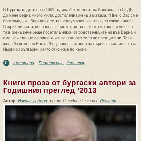
В Бургас, където през 2009 година бях делегат на Конгреса на СТДБ
до мене седна много мила, достолепна жена и ми каза: “Ние, с Вас сме
братовчедки”. Зарадвах се, но недоумявах: как така, по каква линия?
Открих линията, посочена в книгата, но това, което ме впечатли е, че
тази жена вече беше посетила някои от родствениците ни във Варна и
имаше желание да пише книга за родното село на предците ни. Тази
жена бе инженер Радка Люцканова, потомка на първия заселил се в с.
Имрихор българин, както открихме по-късно.
коментари
Прочети още
about Как една малка книжка роди голяма
Коментар
0
Книги проза от бургаски автори за
Годишния преглед ’2013
Автор:
Никола Инджов
преди
12 години 2 months
Ревюта