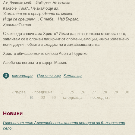
Ах, братко мой… Избърза. Не почака.
Какво е Там?.. Не зная още аз.
Усмихваш се в прегръдката на мрака.
И ще се срещнем … С тебе… Над Бургас.
Христо Фотев
С какво да започна за Христо? Имам да пиша толкова много за него,
заплитам се в сложен лабиринт от спомени, емоции, някои болезнено
ясни, други – обвити в сладостна и замайваща мъгла.
Христо обичаше моите синове Асен и Недялко.
Аз обичах неговата дъщеря Мария.
коментари
Прочети още
about Христо Фотев. Откровено за
Коментар
0
поета от Недялко Йорданов
« първа
‹ предишна
…
25
26
27
28
29
30
31
32
33
следваща ›
последна »
Страници
Новини
Гласове от село Александрово – живата история на българското
село