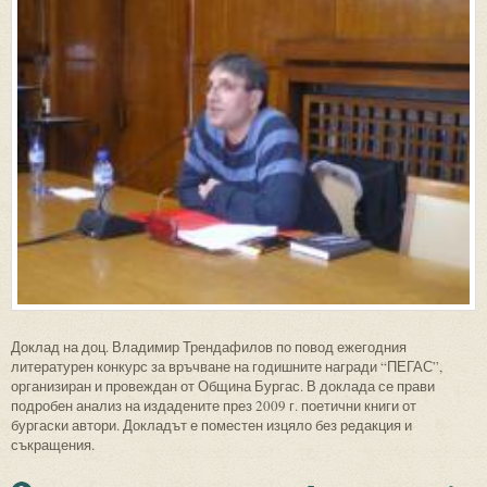
Доклад на доц. Владимир Трендафилов по повод ежегодния
литературен конкурс за връчване на годишните награди “ПЕГАС”,
организиран и провеждан от Община Бургас. В доклада се прави
подробен анализ на издадените през 2009 г. поетични книги от
бургаски автори. Докладът е поместен изцяло без редакция и
съкращения.