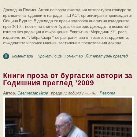
Доклад на Пламен Антов по повод ежегодния литературен конкурс за
връчване на годишните награди “ПЕГАС”, организиран и провеждан от
Община Бургас. В доклада се прави подробен анализ на издадените
през 2010 г. поетични книги от бургаски автори. Докладът е поместен
изцяло без редакция и съкращения. Екипът на “Меридиан 27”, респ.
издателство “Либра Скорп” се разграничава от тезите, твърденията,
съжденията и прочее мнения, застъпени в представения доклад.
коментари
Литературен преглед
Прочети още
about Поезия от бургаски автори за
Коментар
0
Годишния преглед ’2010
Книги проза от бургаски автори за
Годишния преглед ’2009
Автор:
Светлозар Игов
преди
12 години 2 months
Ревюта