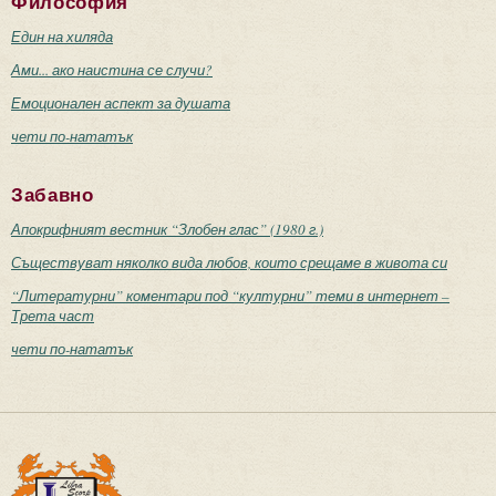
Философия
Един на хиляда
Ами... ако наистина се случи?
Емоционален аспект за душата
чети по-нататък
Забавно
Апокрифният вестник “Злобен глас” (1980 г.)
Съществуват няколко вида любов, които срещаме в живота си
“Литературни” коментари под “културни” теми в интернет –
Трета част
чети по-нататък