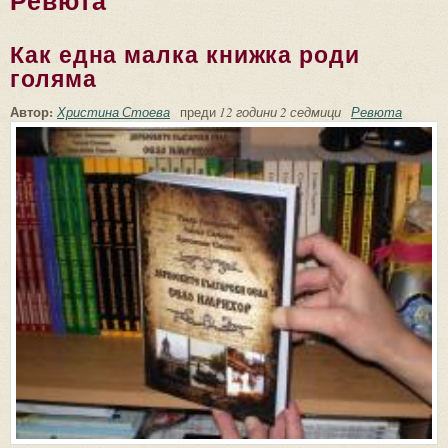
Ревюта
Как една малка книжка роди
голяма
Автор:
Христина Стоева
преди
12 години 2 седмици
Ревюта