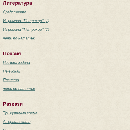
Литература
Средството
Из романа “Петрихор” (1)
Из романа “Петрихор” (2)
чети по-нататък
Поезия
На Нова година
Не е юнак
Планети
чети по-нататък
Разкази
Три куршума време
Аз прашинката