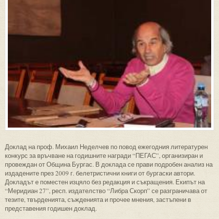
Доклад на проф. Михаил Неделчев по повод ежегодния литературен
конкурс за връчване на годишните награди “ПЕГАС”, организиран и
провеждан от Община Бургас. В доклада се прави подробен анализ на
издадените през 2009 г. белетристични книги от бургаски автори.
Докладът е поместен изцяло без редакция и съкращения. Екипът на
“Меридиан 27”, респ. издателство “Либра Скорп” се разграничава от
тезите, твърденията, съжденията и прочее мнения, застъпени в
представения годишен доклад.