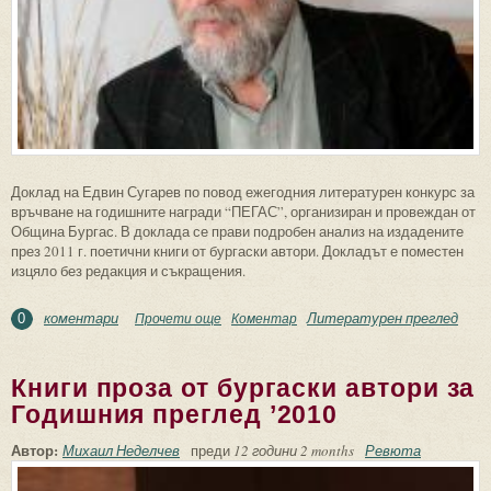
Доклад на Едвин Сугарев по повод ежегодния литературен конкурс за
връчване на годишните награди “ПЕГАС”, организиран и провеждан от
Община Бургас. В доклада се прави подробен анализ на издадените
през 2011 г. поетични книги от бургаски автори. Докладът е поместен
изцяло без редакция и съкращения.
коментари
Литературен преглед
Прочети още
about Поезия от бургаски автори за
Коментар
0
Годишния преглед ’2011
Книги проза от бургаски автори за
Годишния преглед ’2010
Автор:
Михаил Неделчев
преди
12 години 2 months
Ревюта