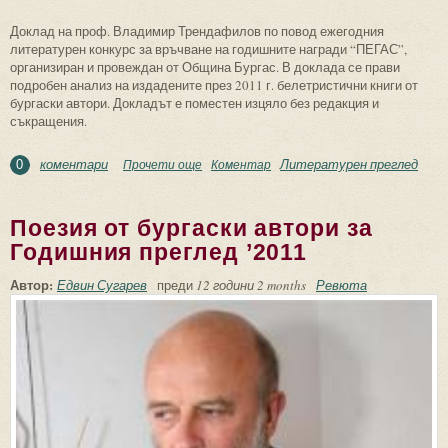
Доклад на проф. Владимир Трендафилов по повод ежегодния
литературен конкурс за връчване на годишните награди “ПЕГАС”,
организиран и провеждан от Община Бургас. В доклада се прави
подробен анализ на издадените през 2011 г. белетристични книги от
бургаски автори. Докладът е поместен изцяло без редакция и
съкращения.
коментари
Литературен преглед
Прочети още
about Книги проза от бургаски автори за
Коментар
0
Годишния преглед ’2011
Поезия от бургаски автори за
Годишния преглед ’2011
Автор:
Едвин Сугарев
преди
12 години 2 months
Ревюта