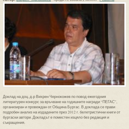
Доклад на доц. д-р Вихрен Чернокожев по повод ежегодния
литературен конкурс за връчване на годишните награди “ПЕГАС”,
организиран и провеждан от Община Бургас. В доклада се прави
подробен анализ на издадените през 2012 г. белетристични книги от
бургаски автори. Докладът е поместен изцяло без редакция и
съкращения.