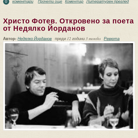
коментари
Литературен преглед
Прочети още
about Какво се пише тук и сега.
Коментар
0
Бургаската поезия за 2009 г.
Христо Фотев. Откровено за поета
от Недялко Йорданов
Автор:
Недялко Йорданов
преди
12 години 3 months
Ревюта