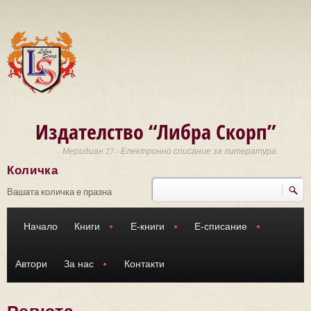
Премини към основното съдържание
Издателство “Либра Скорп”
Меридиан 27 - Електронно списание за литература
Количка
Търси
Форма за търсене
Вашата количка е празна
Начало
Книги
Е-книги
Е-списание
Автори
За нас
Контакти