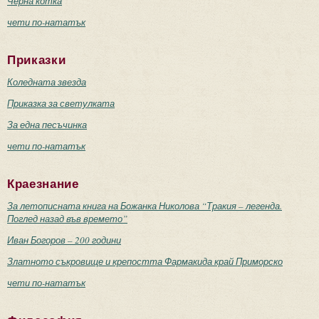
Черна котка
чети по-нататък
Приказки
Коледната звезда
Приказка за светулката
За една песъчинка
чети по-нататък
Краезнание
За летописната книга на Божанка Николова “Тракия – легенда.
Поглед назад във времето”
Иван Богоров – 200 години
Златното съкровище и крепостта Фармакида край Приморско
чети по-нататък