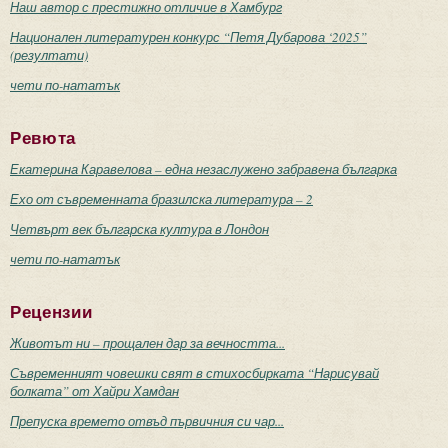
Наш автор с престижно отличие в Хамбург
Национален литературен конкурс “Петя Дубарова ‘2025”
(резултати)
чети по-нататък
Ревюта
Екатерина Каравелова – една незаслужено забравена българка
Ехо от съвременната бразилска литература – 2
Четвърт век българска култура в Лондон
чети по-нататък
Рецензии
Животът ни – прощален дар за вечността...
Съвременният човешки свят в стихосбирката “Нарисувай
болката” от Хайри Хамдан
Препуска времето отвъд първичния си чар...