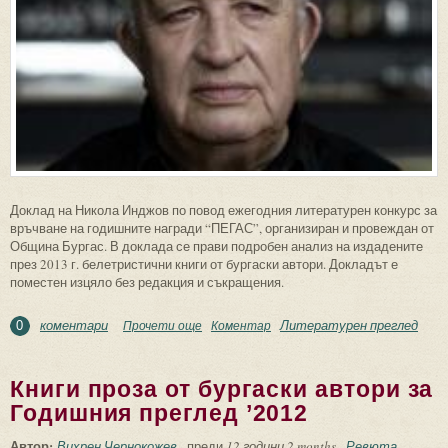
Доклад на Никола Инджов по повод ежегодния литературен конкурс за
връчване на годишните награди “ПЕГАС”, организиран и провеждан от
Община Бургас. В доклада се прави подробен анализ на издадените
през 2013 г. белетристични книги от бургаски автори. Докладът е
поместен изцяло без редакция и съкращения.
коментари
Литературен преглед
Прочети още
about Книги проза от бургаски автори за
Коментар
0
Годишния преглед ’2013
Книги проза от бургаски автори за
Годишния преглед ’2012
Автор:
Вихрен Чернокожев
преди
12 години 2 months
Ревюта