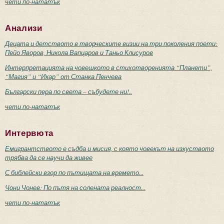
чети по-нататък
Анализи
Децата и детството в творческите визии на три поколения поети:
Пейо Яворов, Никола Вапцаров и Таньо Клисуров
Интерпретацията на човешкото в стихотворенията “Планети”,
“Магия” и “Икар” от Станка Пенчева
Български пера по света – събудете ни!..
чети по-нататък
Интервюта
Емигрантството е съдба и мисия, с която човекът на изкуството
трябва да се научи да живее
С библейски взор по пътищата на времето...
Чони Чонев: По пътя на солената реалност...
чети по-нататък