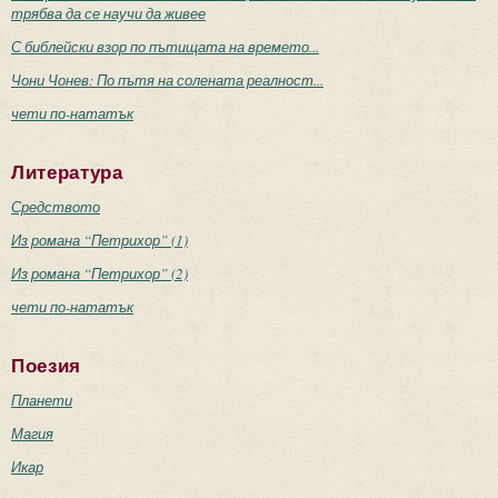
трябва да се научи да живее
С библейски взор по пътищата на времето...
Чони Чонев: По пътя на солената реалност...
чети по-нататък
Литература
Средството
Из романа “Петрихор” (1)
Из романа “Петрихор” (2)
чети по-нататък
Поезия
Планети
Магия
Икар