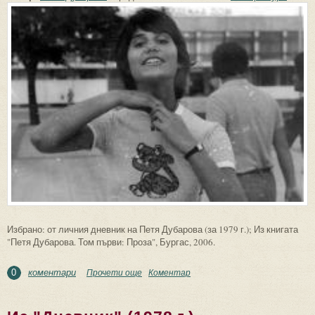
Избрано: от личния дневник на Петя Дубарова (за 1979 г.); Из книгата
"Петя Дубарова. Том първи: Проза", Бургас, 2006.
коментари
Прочети още
about Из "Дневник" (1979 г.)
Коментар
0