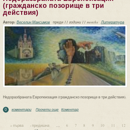
(гражданско позорище в три
действия)
Автор:
Веселин Максимов
преди
11 години 11 months
Литература
Недоразбраната Европеизация (гражданско позорище в три действия).
коментари
Прочети още
about Недоразбраната Европеизация
Коментар
0
(гражданско позорище в три действия)
« първа
‹ предишна
…
6
7
8
9
10
11
12