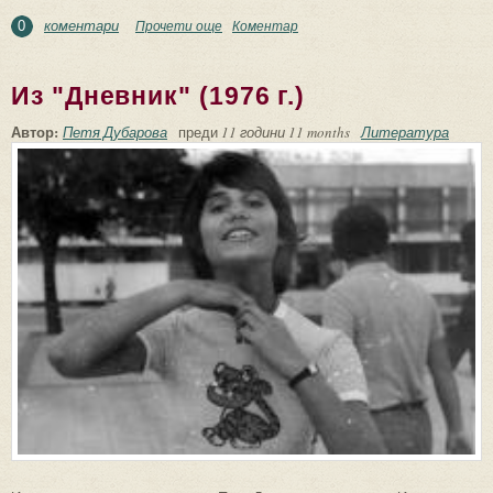
коментари
Прочети още
about Из "Дневник" (1977 г.)
Коментар
0
Из "Дневник" (1976 г.)
Автор:
Петя Дубарова
преди
11 години 11 months
Литература