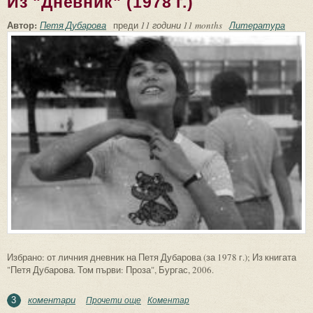
Из "Дневник" (1978 г.)
Автор:
Петя Дубарова
преди
11 години 11 months
Литература
Избрано: от личния дневник на Петя Дубарова (за 1978 г.); Из книгата
"Петя Дубарова. Том първи: Проза", Бургас, 2006.
коментари
Прочети още
about Из "Дневник" (1978 г.)
Коментар
3