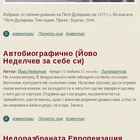
Избрано: от личния дневник на Петя Дубарова (за 1975 г.); Из книгата
"Петя Дубарова. Том първи: Проза", Бургас, 2006.
коментари
Прочети още
about Из "Дневник" (1975 г.)
Коментар
0
Автобиографично (Йово
Неделчев за себе си)
Автор:
Йово Неделчев
преди
11 години 11 months
Литература
Не лъхва ветрец. В бледосиньото небе облаците са бели, по-скоро
белолики, контурите им са излеко сиви. На всеки тръгнал да си отреже
онази жилка казвам, че за където се е запътил ще ме завари и ще има
с кого да си хортува. Отдавна ще съм роден, на разпети петък,
тринайсети, шести месец, щом с жена ми родихме двама сина, а пък те
ни направиха баба и дядо, че и пра. Засега.
коментари
Прочети още
about Автобиографично (Йово Неделчев
Коментар
0
за себе си)
Недоразбраната Европеизация