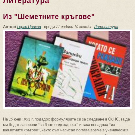
Литература
Из "Шеметните кръгове"
Автор:
Герго Цонков
преди
11 години 10 months
Литература
На 25 юни 1952 г. подадох формулярите си за следване в ОбНС, за да
ми бъдат заверени “за благонадеждност” и така попаднах “из
шеметните кръгове”, както съм написал по тава време в ученическия