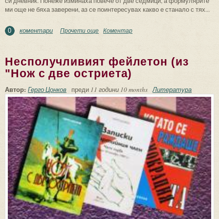
си дневник. Понеже изминаха повече от две седмици, а формулярите
ми още не бяха заверени, аз се поинтересувах какво е станало с тях...
коментари
Прочети още
about Из "Шеметните кръгове"
Коментар
0
Несполучливият фейлетон (из
"Нож с две остриета)
Автор:
Герго Цонков
преди
11 години 10 months
Литература