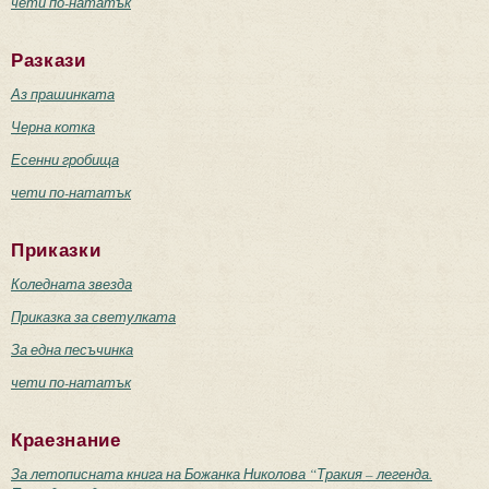
чети по-нататък
Разкази
Аз прашинката
Черна котка
Есенни гробища
чети по-нататък
Приказки
Коледната звезда
Приказка за светулката
За една песъчинка
чети по-нататък
Краезнание
За летописната книга на Божанка Николова “Тракия – легенда.