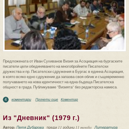
Предложената от Иван Сухиванов Визия за Асоциация на бургаските
писатели цели обединяването на многобройните Писателски
дружества и пр. Писателски сдружения в Бургас в единна Асоциация,
в която всяко едно сдружение да запазва своя облик и същевременно
получаването на нова идентичност на една бъдеща Писателска
общност в града. Публикуваме "Визията" без редакторска намеса.
коментари
Прочети още
about Визия за Асоциация на бургаските
Коментар
4
писатели (от Иван Сухиванов)
Из "Дневник" (1979 г.)
Автор:
Петя Дубарова
преди
11 години 11 months
Литература