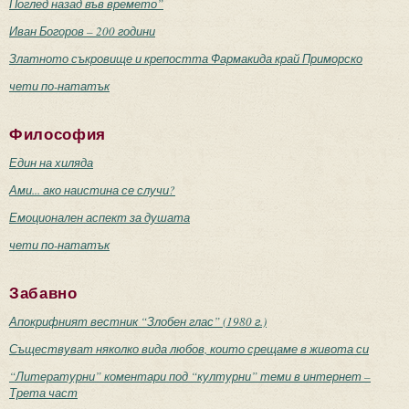
Поглед назад във времето”
Иван Богоров – 200 години
Златното съкровище и крепостта Фармакида край Приморско
чети по-нататък
Философия
Един на хиляда
Ами... ако наистина се случи?
Емоционален аспект за душата
чети по-нататък
Забавно
Апокрифният вестник “Злобен глас” (1980 г.)
Съществуват няколко вида любов, които срещаме в живота си
“Литературни” коментари под “културни” теми в интернет –
Трета част