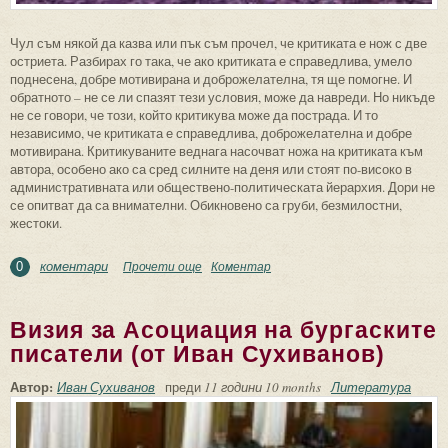
Чул съм някой да казва или пък съм прочел, че критиката е нож с две
остриета. Разбирах го така, че ако критиката е справедлива, умело
поднесена, добре мотивирана и доброжелателна, тя ще помогне. И
обратното – не се ли спазят тези условия, може да навреди. Но никъде
не се говори, че този, който критикува може да пострада. И то
независимо, че критиката е справедлива, доброжелателна и добре
мотивирана. Критикуваните веднага насочват ножа на критиката към
автора, особено ако са сред силните на деня или стоят по-високо в
административната или обществено-политическата йерархия. Дори не
се опитват да са внимателни. Обикновено са груби, безмилостни,
жестоки.
коментари
Прочети още
about Несполучливият фейлетон (из "Нож
Коментар
0
с две остриета)
Визия за Асоциация на бургаските
писатели (от Иван Сухиванов)
Автор:
Иван Сухиванов
преди
11 години 10 months
Литература