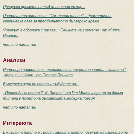
Препуска времето отвъд първичния си чар...
Поетичната антология “Омълнени треви” – драматично-
героическа сага за преобърнатото българско време
Човекът в сборника с разкази “Сенките на времето” от Милка
Иванова
чети по-нататък
Анализи
Интерпретацията на човешкото в стихотворенията “Планети”,
“Магия” и “Икар” от Станка Пенчева
Български пера по света – събудете ни!..
“Панихида за поета П. К. Яворов” от Гео Милев – среща на двама
титани в полето на българската модерна поезия
чети по-нататък
Интервюта
Емигрантството е съдба и мисия, с която човекът на изкуството