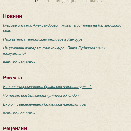
13
14
следваща ›
последна »
Страници
Новини
Гласове от село Александрово – живата история на българското
село
Наш автор с престижно отличие в Хамбург
Национален литературен конкурс “Петя Дубарова ‘2025”
(резултати)
чети по-нататък
Ревюта
Ехо от съвременната бразилска литература – 2
Четвърт век българска култура в Лондон
Ехо от съвременната бразилска литература
чети по-нататък
Рецензии