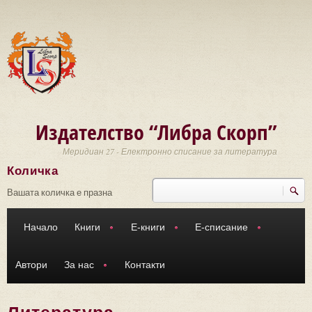
Премини към основното съдържание
Издателство “Либра Скорп”
Меридиан 27 - Електронно списание за литература
Количка
Търси
Форма за търсене
Вашата количка е празна
Начало
Книги
Е-книги
Е-списание
Автори
За нас
Контакти