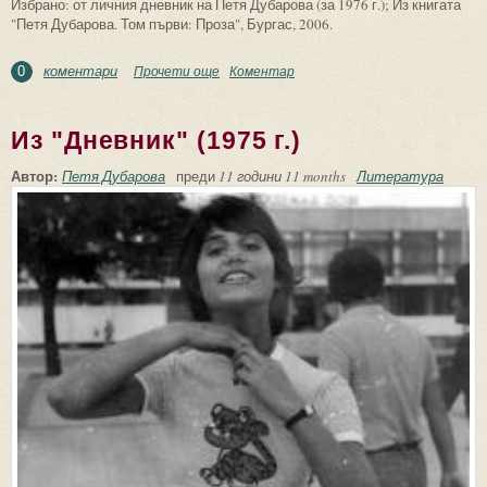
Избрано: от личния дневник на Петя Дубарова (за 1976 г.); Из книгата
"Петя Дубарова. Том първи: Проза", Бургас, 2006.
коментари
Прочети още
about Из "Дневник" (1976 г.)
Коментар
0
Из "Дневник" (1975 г.)
Автор:
Петя Дубарова
преди
11 години 11 months
Литература