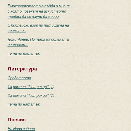
Емигрантството е съдба и мисия,
с която човекът на изкуството
трябва да се научи да живее
С библейски взор по пътищата на
времето...
Чони Чонев: По пътя на солената
реалност...
чети по-нататък
Литература
Средството
Из романа “Петрихор” (1)
Из романа “Петрихор” (2)
чети по-нататък
Поезия
На Нова година