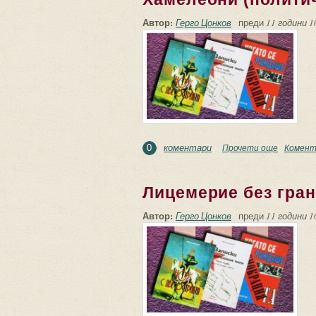
Автор:
Герго Цонков
преди
11 години 1
коментари
Прочети още
about Ха
Комент
0
Лицемерие без гран
Автор:
Герго Цонков
преди
11 години 1