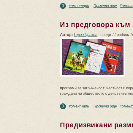
коментари
Прочети още
about “П
Комент
0
Из предговора към 
Автор:
Герго Цонков
преди
11 години 1
програми за загриженост, честност и ко
граждани на обществото с действително
коментари
Прочети още
about Из 
Комент
0
Предизвикани разм