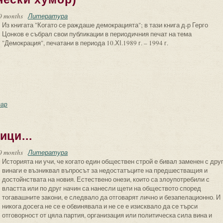
0 months
Литература
Из книгата "Когато се раждаше демокрацията"; в тази книга д-р Герго
Цонков е събрал свои публикации в периодичния печат на тема
"Демокрация", печатани в периода 10.ХІ.1989 г. – 1994 г.
мелеони (политически хумор)
ар
ици...
0 months
Литература
Историята ни учи, че когато един обществен строй е бивал заменен с друг
винаги е възниквал въпросът за недостатъците на предшестващия и
достойнствата на новия. Естествено онези, които са злоупотребили с
властта или по друг начин са нанесли щети на обществото според
тогавашните закони, е следвало да отговарят лично и безапелационно. И
никога досега не се е обвинявала и не се е изисквало да се търси
отговорност от цяла партия, организация или политическа сила вина и