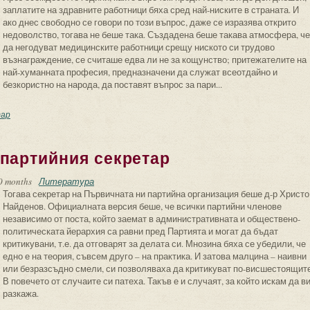
заплатите на здравните работници бяха сред най-ниските в страната. И
ако днес свободно се говори по този въпрос, даже се изразява открито
недоволство, тогава не беше така. Създадена беше такава атмосфера, че
да негодуват медицинските работници срещу ниското си трудово
възнаграждение, се считаше едва ли не за кощунство; притежателите на
най-хуманната професия, предназначени да служат всеотдайно и
безкористно на народа, да поставят въпрос за пари...
ртийни неволи (Из "Записки на партийния член")
ар
 партийния секретар
0 months
Литература
Тогава секретар на Първичната ни партийна организация беше д-р Христо
Найденов. Официалната версия беше, че всички партийни членове
независимо от поста, който заемат в административната и обществено-
политическата йерархия са равни пред Партията и могат да бъдат
критикувани, т.е. да отговарят за делата си. Мнозина бяха се убедили, че
едно е на теория, съвсем друго – на практика. И затова малцина – наивни
или безразсъдно смели, си позволяваха да критикуват по-висшестоящите
В повечето от случаите си патеха. Такъв е и случаят, за който искам да в
разкажа.