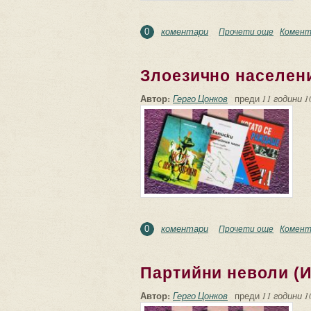
коментари
Прочети още
about Лиц
Комент
0
Злоезично населен
Автор:
Герго Цонков
преди
11 години 1
коментари
Прочети още
about Зл
Комент
0
Партийни неволи (И
Автор:
Герго Цонков
преди
11 години 1