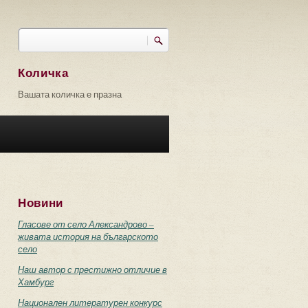
Търси
Форма за търсене
Количка
Вашата количка е празна
Новини
Гласове от село Александрово –
живата история на българското
село
Наш автор с престижно отличие в
Хамбург
Национален литературен конкурс