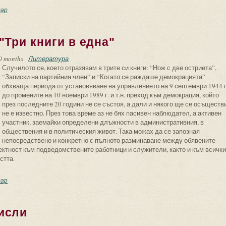
ровинението” на партийния секретар
ар
"Три книги в една"
0 months
Литература
Случилото се, което отразявам в трите си книги: “Нож с две остриета”,
“Записки на партийния член” и “Когато се раждаше демокрацията”
обхваща периода от установяване на управлението на 9 септември 1944 г
до промените на 10 ноември 1989 г. и т.н. преход към демокрация, който
през последните 20 години не се състоя, а дали и някого ще се осъществ
не е известно. През това време аз не бях пасивен наблюдател, а активен
участник, заемайки определени длъжности в административния, в
обществения и в политическия живот. Така можах да се запозная
непосредствено и конкретно с пълното разминаване между обявените
ректност към подведомствените работници и служители, както и към всички
стта.
предговора към "Три книги в една"
ар
исли