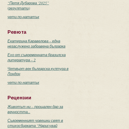
“Петя Дубарова ‘2025”
(резултати)
чети по-нататък
Ревюта
Екатерина Каравелова – една
незаслужено забравена българка
Ехо от съвременната бразилска
литература – 2
Четвърт век българска култура в
Лондон
чети по-нататък
Рецензии
Животът ни – прощален дар за
вечността...
Съвременният човешки свят в
стихосбирката “Нарисувай