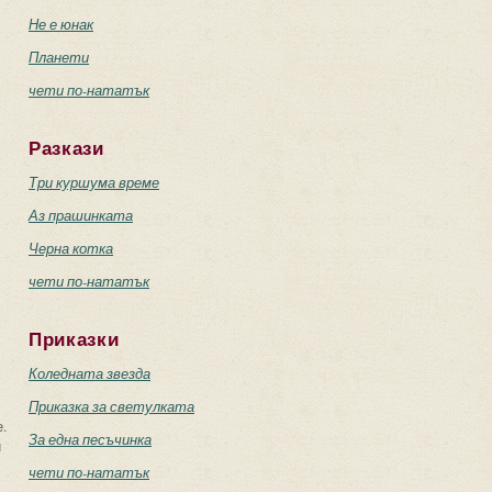
Не е юнак
Планети
чети по-нататък
Разкази
Три куршума време
Аз прашинката
Черна котка
чети по-нататък
Приказки
Коледната звезда
Приказка за светулката
.
За една песъчинка
и
чети по-нататък