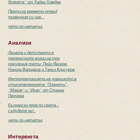
болката” от Хайри Хамдан
Препуска времето отвъд
първичния си чар...
чети по-нататък
Анализи
Децата и детството в
творческите визии на три
поколения поети: Пейо Яворов,
Никола Вапцаров и Таньо Клисуров
Интерпретацията на човешкото в
стихотворенията “Планети”,
“Магия” и “Икар” от Станка
Пенчева
,
Български пера по света –
събудете ни!..
чети по-нататък
Интервюта