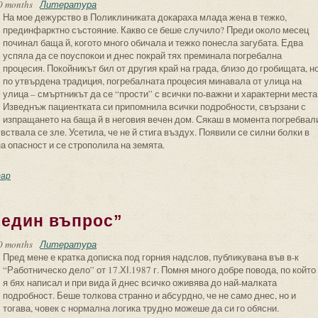
0 months
Литература
На мое дежурство в Поликлиниката докараха млада жена в тежко,
прединфарктно състояние. Какво се беше случило? Преди около месец
починал баща й, когото много обичала и тежко понесла загубата. Едва
успяла да се поуспокои и днес покрай тях преминала погребална
процесия. Покойникът бил от другия край на града, близо до гробищата, н
по утвърдена традиция, погребалната процесия минавала от улица на
улица – смъртникът да се “прости” с всички по-важни и характерни места
Изведнъж пациентката си припомнила всички подробности, свързани с
изпращането на баща й в неговия вечен дом. Сякаш в момента погребвал
вствала се зле. Усетила, че не й стига въздух. Появили се силни болки в
 опасност и се строполила на земята.
едизвикани размисли
ар
 един въпрос”
0 months
Литература
Пред мене е кратка дописка под горния надслов, публикувана във в-к
“Работническо дело” от 17.ХІ.1987 г. Помня много добре повода, по който
я бях написал и при вида й днес всичко оживява до най-малката
подробност. Беше толкова странно и абсурдно, че не само днес, но и
тогава, човек с нормална логика трудно можеше да си го обясни.