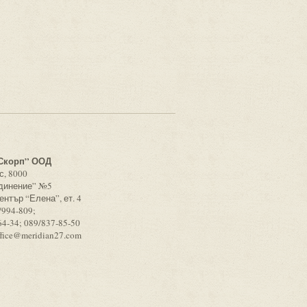
с
Скорп” ООД
с, 8000
единение” №5
ентър “Елена”, ет. 4
/994-809;
64-34; 089/837-85-50
ffice@meridian27.com