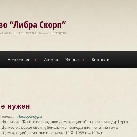
во “Либра Скорп”
Електронно списание за литература
Е-списание
Автори
За нас
Контакти
 е нужен
0 months
Литература
Из книгата "Когато се раждаше демокрацията"; в тази книга д-р Герго
Цонков е събрал свои публикации в периодичния печат на тема
"Демокрация", печатани в периода 10.ХІ.1989 г. – 1994 г.