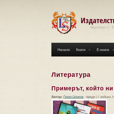
Премини към основното съдържание
Издателст
Меридиан 27 - 
Начало
Книги
Е-книги
Литература
Примерът, който ни
Автор:
Герго Цонков
преди
11 години 1