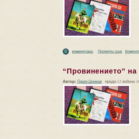
коментари
Прочети още
about Па
Комент
0
“Провинението” на
Автор:
Герго Цонков
преди
11 години 1