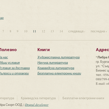
мо с две думи и един въпрос”
ар
7
8
9
10
11
12
13
14
следваща ›
последна »
Полезно
Книги
Адре
“Либра 
За нас
Художествена литература
гр. Бурга
Общи условия
Научна литература
ул. “Съ
Условия за доставка
Краеведска литература
Бизнес ц
Въпроси и отговори
Безплатни електронни книги
тел.: 056
088/799-
E-mail: o
итература
Краеведска литература
Безплатни електронни книги
ибра Скорп ООД. |
Drupal developer