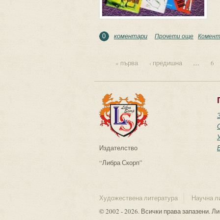
коментари
Прочети още
about “Са
Комент
0
« първа
‹ предишна
…
6
Страници
Издателство
“Либра Скорп”
Художествена литература
Научна л
© 2002 - 2026. Всички права запазени. Л