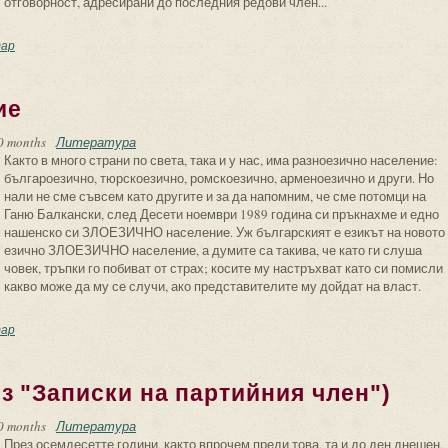
отговорност, адресирани до последния редови член...
емерие без граници...
ар
ие
0 months
Литература
Както в много страни по света, така и у нас, има разноезично население:
българоезично, тюрскоезично, ромскоезично, арменоезично и други. Но
нали не сме съвсем като другите и за да напомним, че сме потомци на
Ганю Балкански, след Десети ноември 1989 година си пръкнахме и едно
нашенско си ЗЛОЕЗИЧНО население. Уж българският е езикът на новото
езично ЗЛОЕЗИЧНО население, а думите са такива, че като ги слуша
човек, тръпки го побиват от страх; косите му настръхват като си помисли
какво може да му се случи, ако представителите му дойдат на власт.
оезично население
ар
з "Записки на партийния член")
0 months
Литература
През осемдесетте години, както впрочем преди това, та и до ден днешен,