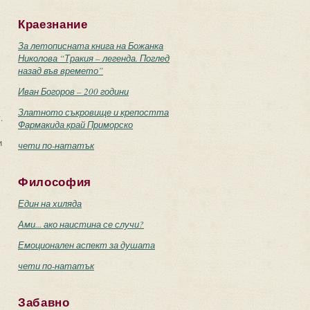
Краезнание
За летописната книга на Божанка
Николова “Тракия – легенда. Поглед
назад във времето”
Иван Богоров – 200 години
Златното съкровище и крепостта
.
Фармакида край Приморско
и
чети по-нататък
Философия
Един на хиляда
Ами... ако наистина се случи?
Емоционален аспект за душата
чети по-нататък
Забавно