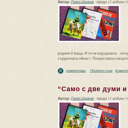
Автор:
Герго Цонков
преди
11 години 1
родния й баща. И тя не издържала – почу
сърдечната област. Почувствала смъртна
коментари
Прочети още
about Пр
Комент
0
“Само с две думи и
Автор:
Герго Цонков
преди
11 години 1