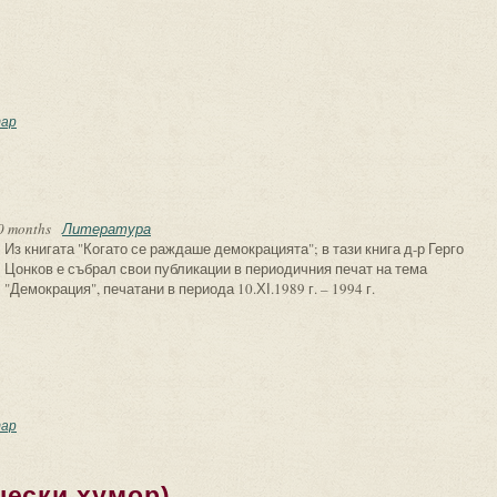
имерът, който ни е нужен
ар
!
0 months
Литература
Из книгата "Когато се раждаше демокрацията"; в тази книга д-р Герго
Цонков е събрал свои публикации в периодичния печат на тема
"Демокрация", печатани в периода 10.ХІ.1989 г. – 1994 г.
ремена, о нрави!
ар
чески хумор)