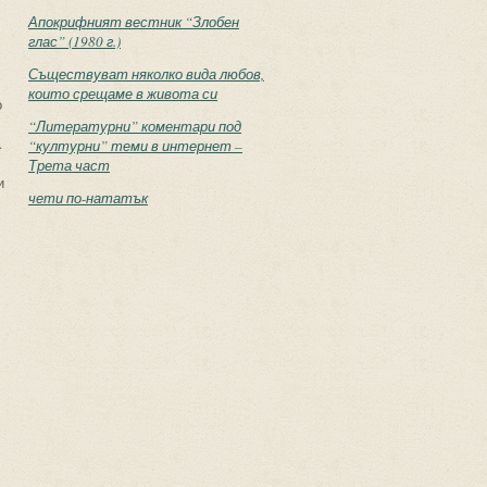
Апокрифният вестник “Злобен
глас” (1980 г.)
Съществуват няколко вида любов,
които срещаме в живота си
о
“Литературни” коментари под
.
“културни” теми в интернет –
Трета част
и
чети по-нататък