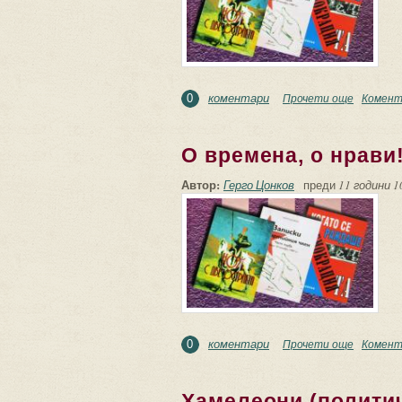
коментари
Прочети още
about Пр
Комент
0
О времена, о нрави
Автор:
Герго Цонков
преди
11 години 1
коментари
Прочети още
about О в
Комент
0
Хамелеони (полити