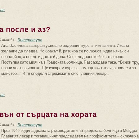
 повод “Системата на д-р Механджиев”
ар
а после и аз?
0 months
Литература
Ана Василева завърши успешно редовния курс в гимназията. Имала
желание да следва. Но бракът й, разбира се по любов, идва някак си
ненадейно, а после и двете й деца. Със следването й е свършено.
Постъпва като миячка в Градската болница. Разсъждава така: “Всеки тру
прави чест на човека. Ще изкарам курс за помощник-готвач, а после и за
майстор...” И тя споделя стремежите си с Главния лекар...
о си отиде Ана, а после и аз?
ар
 вън от сърцата на хората
0 months
Литература
През 1965 година двамата ръководители на градската болница в Мездра 
Главният лекар и тогавашният председател на профкомитета – сключиха