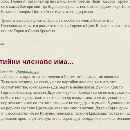
хаос. Главният организатор на замисления преврат Иван Тодоров Горуня
се е самоубил при опит да бъде арестуван, а неговите сподвижници Цоло
Кръстев, генерал Цветко Анев и други са задържани.
Тревога разтърси цялата страна, но особено голяма беше тя във
Врачанския окръг и в родните места на Горуня и Цоло Кръстев, съответн
селата Горна и Долна Кремена...
дозрението
ар
тийни членове има...
0 months
Литература
– А защо съпругата ти не членува в Партията? – питаха ме понякога.
Те имаха предвид, не само, че сме партийни членове, но и другите
обстоятелства, които можеха да бъдат в нейна полза. Вуйчо й Христо
Гергов е бивш партизанин. Другият й вуйчо – Белко Гергов не издържал н
побоя в полицията, която настоявала да издаде местонахождението на
партизаните и кои са техните ятаци – и не след дълго умира. В училищет
на родното му село Цаковица има издигнат паметник. Дядо й Герго, един
от съоснователите на Комунистическата партия в Цаковица, поставен по
домашен арест с ултиматум от полицията да предаде сина си партизанин