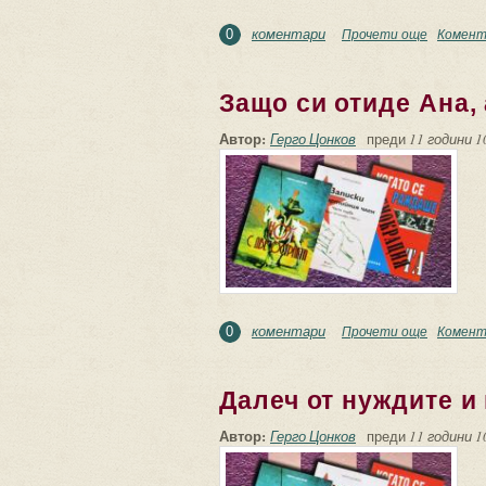
коментари
Прочети още
about По
Комент
0
Защо си отиде Ана, 
Автор:
Герго Цонков
преди
11 години 1
коментари
Прочети още
about Защ
Комент
0
Далеч от нуждите и
Автор:
Герго Цонков
преди
11 години 1