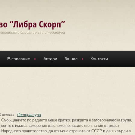
во “Либра Скорп”
Електронно списание за литература
Е-списание
Автори
За нас
Контакти
0 months
Литература
Съобщението по радиото беше кратко: разкрита е заговорническа група,
която е имала намерение да снеме по насилствен начин от власт
Народното правителство, да откъсне страната от СССР и да я хвърли в