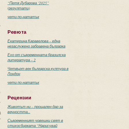
“Петя Дубарова ‘2025”
(резултати)
чети по-нататък
о
Ревюта
Екатерина Каравелова – една
незаслужено забравена българка
Ехо от съвременната бразилска
литература – 2
Четвърт век българска култура в
Лондон
чети по-нататък
а
Рецензии
о
Животът ни – прощален дар за
вечността...
д
,
Съвременният човешки свят в
стихосбирката “Нарисувай