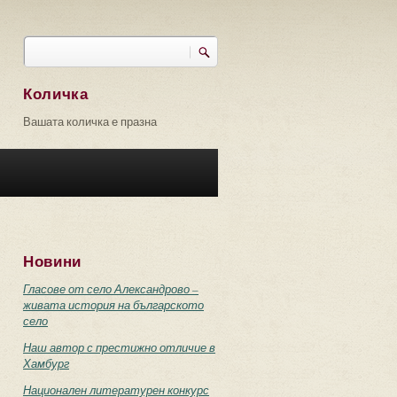
Търси
Форма за търсене
Количка
Вашата количка е празна
Новини
Гласове от село Александрово –
живата история на българското
село
Наш автор с престижно отличие в
Хамбург
Национален литературен конкурс