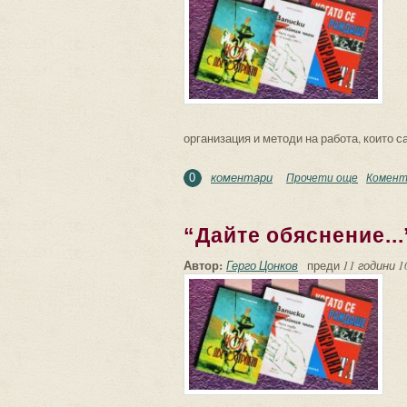
организация и методи на работа, които са
коментари
Прочети още
about Из
Комент
0
“Дайте обяснение...
Автор:
Герго Цонков
преди
11 години 1