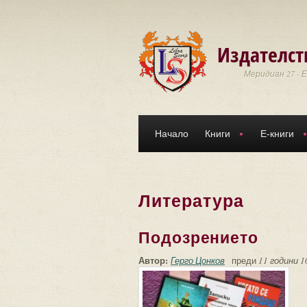
Премини към основното съдържание
Издателст
Меридиан 27 - 
Начало
Книги
Е-книги
Литература
Подозрението
Автор:
Герго Цонков
преди
11 години 1