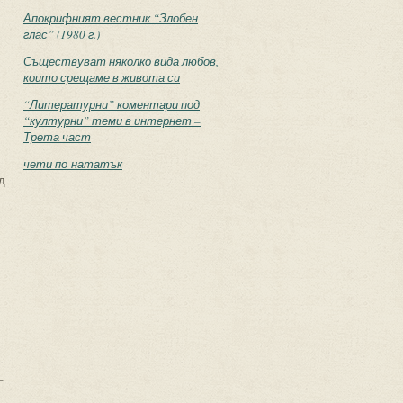
Апокрифният вестник “Злобен
глас” (1980 г.)
Съществуват няколко вида любов,
които срещаме в живота си
“Литературни” коментари под
“културни” теми в интернет –
Трета част
чети по-нататък
д
–