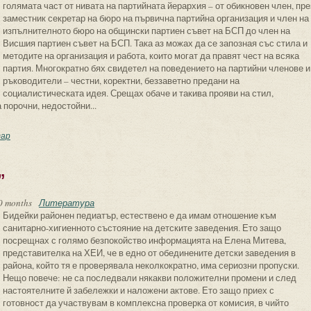
голямата част от нивата на партийната йерархия – от обикновен член, пре
заместник секретар на бюро на първична партийна организация и член на
изпълнителното бюро на общински партиен съвет на БСП до член на
Висшия партиен съвет на БСП. Така аз можах да се запозная със стила и
методите на организация и работа, които могат да правят чест на всяка
партия. Многократно бях свидетел на поведението на партийни членове и
ръководители – честни, коректни, беззаветно предани на
социалистическата идея. Срещах обаче и такива прояви на стил,
 порочни, недостойни...
 "Записки на партийния член"
ар
”
0 months
Литература
Бидейки районен педиатър, естествено е да имам отношение към
санитарно-хигиенното състояние на детските заведения. Ето защо
посрещнах с голямо безпокойство информацията на Елена Митева,
представителка на ХЕИ, че в едно от обединените детски заведения в
района, който тя е проверявала неколкократно, има сериозни пропуски.
Нещо повече: не са последвали някакви положителни промени и след
настоятелните й забележки и наложени актове. Ето защо приех с
готовност да участвувам в комплексна проверка от комисия, в чийто