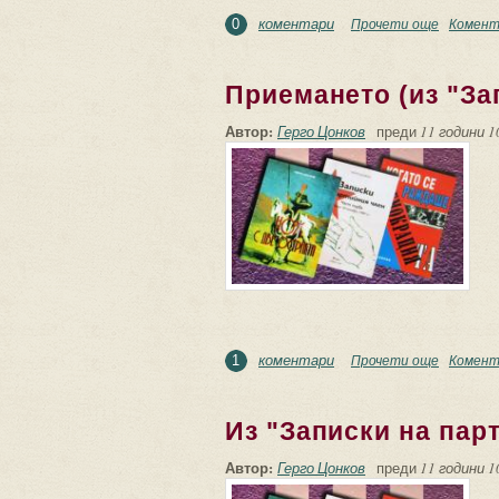
коментари
Прочети още
about Ка
Комент
0
Приемането (из "За
Автор:
Герго Цонков
преди
11 години 1
коментари
Прочети още
about Пр
Комент
1
Из "Записки на пар
Автор:
Герго Цонков
преди
11 години 1