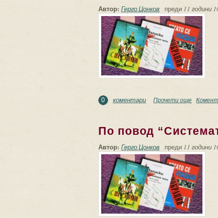
Автор:
Герго Цонков
преди
11 години 1
коментари
Прочети още
about Сб
Комент
0
По повод “Система
Автор:
Герго Цонков
преди
11 години 1