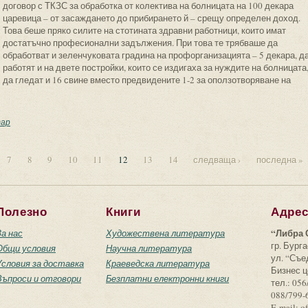
договор с ТКЗС за обработка от колектива на болницата на 100 декара
царевица – от засаждането до прибирането й – срещу определен доход.
Това беше пряко силите на стотината здравни работници, които имат
достатъчно професионални задължения. При това те трябваше да
обработват и зеленчуковата градина на профорганизацията – 5 декара, д
работят и на двете постройки, които се издигаха за нуждите на болницата
да гледат и 16 свине вместо предвидените 1-2 за оползотворяване на
леч от нуждите и вън от сърцата на хората
ар
7
8
9
10
11
12
13
14
следваща ›
последна »
Полезно
Книги
Адре
“Либра 
За нас
Художествена литература
гр. Бурга
Общи условия
Научна литература
ул. “Съ
Условия за доставка
Краеведска литература
Бизнес ц
Въпроси и отговори
Безплатни електронни книги
тел.: 056
088/799-
E-mail: o