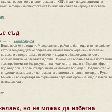
състав, освен ние с инспекторката от ХЕИ, бяха и представители на
ижи”, а също и инспекторка от Общинския съвет за народна просвета.
йте обяснение...”
ар
ъс съд
0 months
Литература
Беше през 80-те години. Мездренската районна болница, в която работех
като завеждащ Детско отделение, имаше много нерешени проблеми,
свързани с недостатъка от обучени кадри, с обзавеждането или с
организацията на работата и други. Понеже на събрания бяхме поставили
тези проблеми, но без резултат, написах статия във в-к “Здравен фронт”
под надслов: “Големите проблеми на малката болница”. Предварително
споделих замисъла си по темата на статията с главния лекар д-р Руси
Минев и със секретаря на първичната партийна организация д-р Лаков. Те
не възразиха...
 бях заплашен със съд
ар
желаех, но не можах да избегна