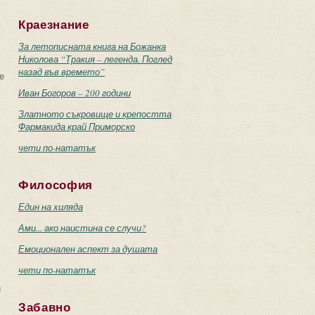
Краезнание
За летописната книга на Божанка
Николова “Тракия – легенда. Поглед
назад във времето”
е
Иван Богоров – 200 години
Златното съкровище и крепостта
Фармакида край Приморско
чети по-нататък
Философия
Един на хиляда
Ами... ако наистина се случи?
Емоционален аспект за душата
чети по-нататък
и
Забавно