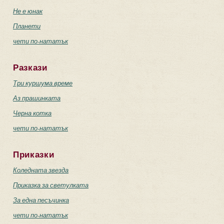
Не е юнак
Планети
чети по-нататък
Разкази
Три куршума време
Аз прашинката
Черна котка
чети по-нататък
Приказки
Коледната звезда
Приказка за светулката
За една песъчинка
чети по-нататък