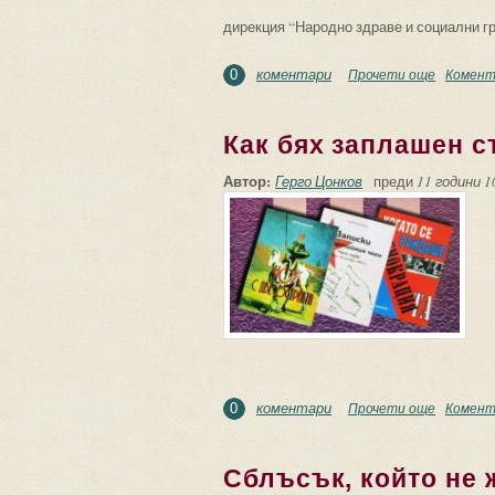
дирекция “Народно здраве и социални гр
коментари
Прочети още
about “Да
Комент
0
Как бях заплашен с
Автор:
Герго Цонков
преди
11 години 1
коментари
Прочети още
about Как
Комент
0
Сблъсък, който не 