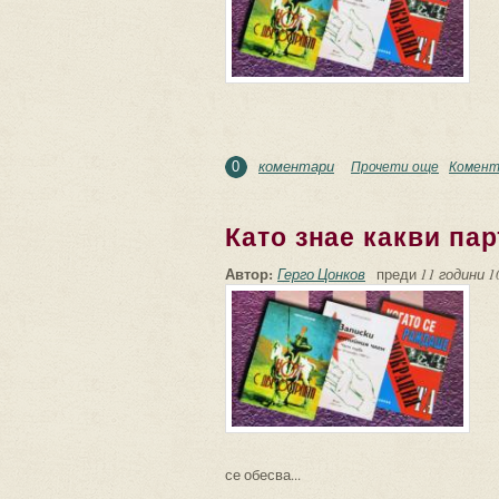
коментари
Прочети още
about По
Комент
0
Като знае какви пар
Автор:
Герго Цонков
преди
11 години 1
се обесва...