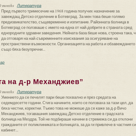
0 months
Литература
Пред първото тримесечие на 1968 година получих назначение за
завеждащ Детско отделение в Ботевград. За мен това беше голямо
предизвикателство, същевременно и изпитание. Районната болница в
Ботевград се ползваше с името на една от най-добрите в страната сред
еднородните здравни заведения. Нейната база беше нова, строена така, ч
да отговаря на най-съвременните изисквания за осигуряване на
пространствени възможности. Организацията на работа и обзавеждането
също бяха безупречни...
лъсък, който не желаех, но не можах да избегна
ар
та на д-р Механджиев”
0 months
Литература
Умението да се печелят пари беше похвално и през средата на
седемдесетте години. Стига начините, които се ползваха за тази цел, да
бяха честни, коректни. Тъкмо това не можеше да се каже за д-р Вичо
Механджиев, тогавашния завеждащ Детско отделение в градската
болница на Мездра. Той не подбираше начини в стремежа си да отклони
гражданите от поликлиниката и болницата, за да ги привлече в частния с
кабинет...