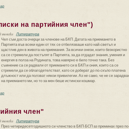
то знае какви партийни членове има...
ар
писки на партийния член")
0 months
Литература
Чел съм доста очерци за членове на БКП. Датата на приемането в
Партията във всеки един от тях се отбелязваше като най-светъл и
щастлив ден в живота на приемания. За всички онези, които безкористно
са се стремели да постъпят в Партията, за да отдадат знания, умения и
енергия в полза на Родината, това навярно е било точно така. Без
съмнение са се радвали от приемането си в БКП и ония, които са се
стремели да се облагодетелстват, като се доберат до по-скъпо платена
длъжност или да ползват някои привилегии. Аз не само, че не се зарадва
на приемането ми, но то за мен беше истински кошмар.
иемането (из "Записки на партийния член")
ар
тийния член"
0 months
Литература
През четиридесетгодишното си членство в БКП-БСП аз преминах през по