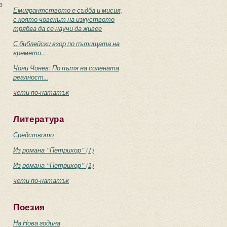
з
Емигрантството е съдба и мисия,
с която човекът на изкуството
трябва да се научи да живее
С библейски взор по пътищата на
времето...
Чони Чонев: По пътя на солената
реалност...
чети по-нататък
Литература
Средството
Из романа “Петрихор” (1)
Из романа “Петрихор” (2)
чети по-нататък
Поезия
На Нова година