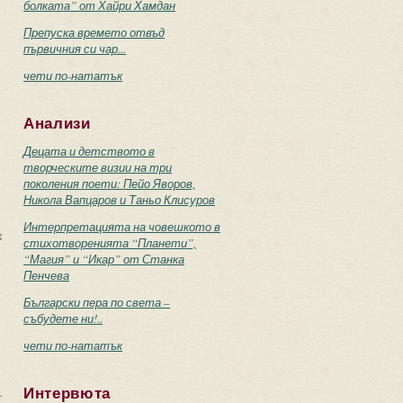
болката” от Хайри Хамдан
Препуска времето отвъд
първичния си чар...
чети по-нататък
Анализи
Децата и детството в
творческите визии на три
поколения поети: Пейо Яворов,
Никола Вапцаров и Таньо Клисуров
Интерпретацията на човешкото в
х
стихотворенията “Планети”,
“Магия” и “Икар” от Станка
Пенчева
Български пера по света –
събудете ни!..
чети по-нататък
Интервюта
-