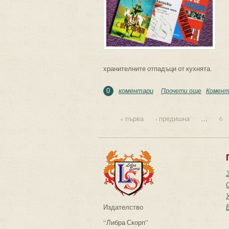
хранителните отпадъци от кухнята.
коментари
Прочети още
about Да
Комент
0
« първа
‹ предишна
…
6
Страници
Издателство
“Либра Скорп”