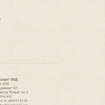
а
,
с
Скорп” ООД
с, 8000
единение” №5
ентър “Елена”, ет. 4
/994-809;
64-34; 089/837-85-50
ffice@meridian27.com