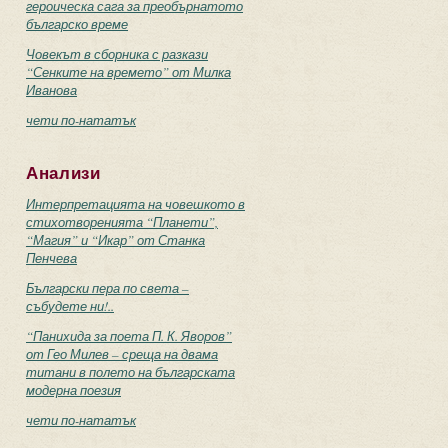
героическа сага за преобърнатото
българско време
Човекът в сборника с разкази
“Сенките на времето” от Милка
Иванова
чети по-нататък
Анализи
Интерпретацията на човешкото в
стихотворенията “Планети”,
“Магия” и “Икар” от Станка
Пенчева
Български пера по света –
събудете ни!..
“Панихида за поета П. К. Яворов”
от Гео Милев – среща на двама
титани в полето на българската
модерна поезия
чети по-нататък