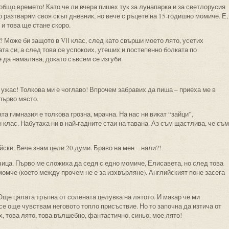
общо времето! Като че ли вчера пишех тук за лунапарка и за светлорусия
о разтварям своя скъп дневник, но вече с ръцете на 15-годишно момиче. Е,
 и това ще стане скоро.
? Може би защото в VІІ клас, след като свърши моето лято, усетих
а си, а след това се успокоих, утеших и постепенно болката по
 да намалява, докато съвсем се изгуби.
 ужас! Толкова ми е чоглаво! Впрочем забравих да пиша – приеха ме в
 първо място.
та гимназия е толкова грозна, мрачна. На нас ни викат “зайци”,
 клас. Набутаха ни в най-гадните стаи на тавана. Аз съм щастлива, че съм
ски. Вече знам цели 20 думи. Браво на мен – нали?!
чица. Първо ме сложиха да седя с едно момиче, Елисавета, но след това
момче (което между прочем не е за изхвърляне). Английският поне засега
Още цялата тръпна от солената целувка на лятото. И макар че ми
се още чувствам неговото топло присъствие. Но то започна да изтича от
х, това лято, това вълшебно, фантастично, синьо, мое лято!