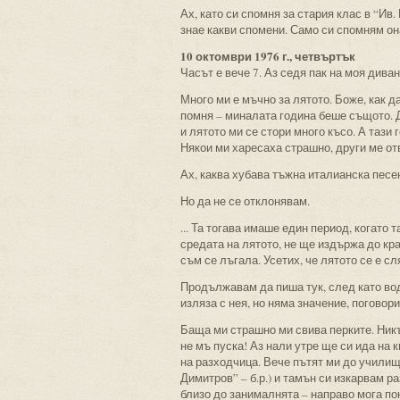
Ах, като си спомня за стария клас в “Ив.
знае какви спомени. Само си спомням он
10 октомври 1976 г., четвъртък
Часът е вече 7. Аз седя пак на моя дива
Много ми е мъчно за лятото. Боже, как да
помня – миналата година беше същото. Д
и лятото ми се стори много късо. А тази 
Някои ми харесаха страшно, други ме отв
Ах, каква хубава тъжна италианска песен
Но да не се отклонявам.
... Та тогава имаше един период, когато 
средата на лятото, не ще издържа до кра
съм се лъгала. Усетих, че лятото се е с
Продължавам да пиша тук, след като вод
изляза с нея, но няма значение, поговор
Баща ми страшно ми свива перките. Никъд
не мъ пуска! Аз нали утре ще си ида на к
на разходчица. Вече пътят ми до училище
Димитров” – б.р.) и тамън си изкарвам р
близо до занималнята – направо мога по