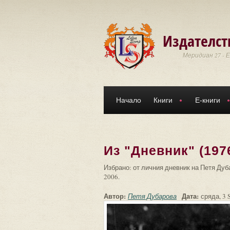
Премини към основното съдържание
Издателст
Меридиан 27 - 
Начало
Книги
Е-книги
Из "Дневник" (1976
Избрано: от личния дневник на Петя Дубар
2006.
Автор:
Дата:
Петя Дубарова
сряда, 3 