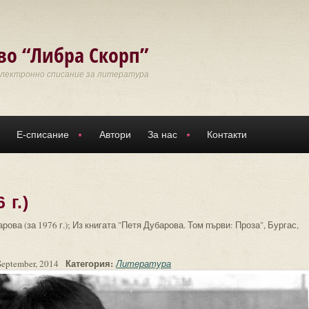
во “Либра Скорп”
Електронно списание за литература
Е-списание
Автори
За нас
Контакти
 г.)
ова (за 1976 г.); Из книгата "Петя Дубарова. Том първи: Проза", Бургас,
Категория:
September, 2014
Литература