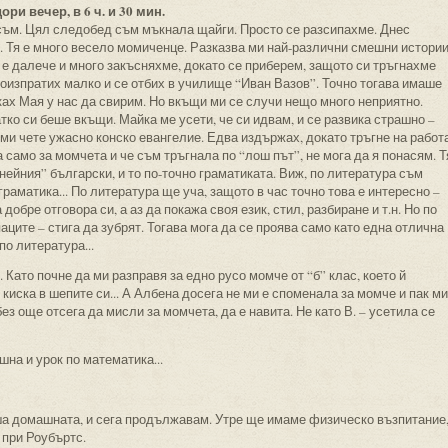
ори вечер, в 6 ч. и 30 мин.
 съм. Цял следобед съм мъкнала щайги. Просто се разсипахме. Днес
 Тя е много весело момиченце. Разказва ми най-различни смешни истории
д е далече и много закъсняхме, докато се приберем, защото си тръгнахме
поизпратих малко и се отбих в училище “Иван Вазов”. Точно тогава имаше
иках Мая у нас да свирим. Но вкъщи ми се случи нещо много неприятно.
атко си беше вкъщи. Майка ме усети, че си идвам, и се развика страшно –
ми чете ужасно конско евангелие. Едва издържах, докато тръгне на работа
 само за момчета и че съм тръгнала по “лош път”, не мога да я понасям. Т
нейния” български, и то по-точно граматиката. Виж, по литература съм
 граматика... По литература ще уча, защото в час точно това е интересно –
добре отговора си, а аз да покажа своя език, стил, разбиране и т.н. Но по
аците – стига да зубрят. Тогава мога да се проява само като една отлична
о литература...
. Като почне да ми разправя за едно русо момче от “б” клас, което й
 киска в шепите си... А Албена досега не ми е споменала за момче и пак ми
без още отсега да мисли за момчета, да е навита. Не като В. – усетила се
шна и урок по математика...
иша домашната, и сега продължавам. Утре ще имаме физическо възпитание
 при Роубъртс.