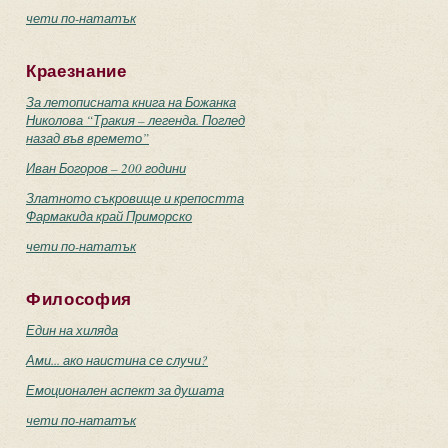
чети по-нататък
Краезнание
За летописната книга на Божанка
Николова “Тракия – легенда. Поглед
назад във времето”
Иван Богоров – 200 години
Златното съкровище и крепостта
Фармакида край Приморско
чети по-нататък
Философия
Един на хиляда
Ами... ако наистина се случи?
Емоционален аспект за душата
чети по-нататък