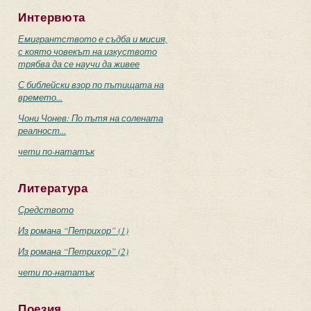
Интервюта
Емигрантството е съдба и мисия,
с която човекът на изкуството
трябва да се научи да живее
С библейски взор по пътищата на
времето...
Чони Чонев: По пътя на солената
реалност...
чети по-нататък
Литература
Средството
Из романа “Петрихор” (1)
Из романа “Петрихор” (2)
чети по-нататък
Поезия