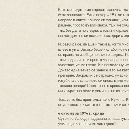
...
Като ме видят и ме харесат, започват да 
бяха занасиите. Една вечер – “Ех, че гот
направо в очите: “Много си хубава”, или
рамене, просто възкликваха: “Ех, че хуб
тях, без да ги погледна, а това ги караш
поглеждам, но си половин око, дори с ед
И, разбира се, имаше и такива, които мно
влезе в ума. Високо беше и слабо, но не
се правя, че изобщо не съм го видяла. Н
този род – чисто и просто му направих в
чувствах, че ме гледа. И в погледа му и
Докато една вечер се занесе и то, не ка
прегърне. Засрамих се страшно, ужасно.
изгубила в съзнанието си онова мило мо
толкова вечери! След това го срещах вся
ми хвърля погледи и усмивки, но аз вече
Това лято бях приятелка пак с Румяна. К
се движехме. Където е тя, там съм и аз. К
6 октомври 1976 г., сряда
Сутрин е. Аз седя на дивана и пиша тук,
училище. Какво ли ме чака днес?