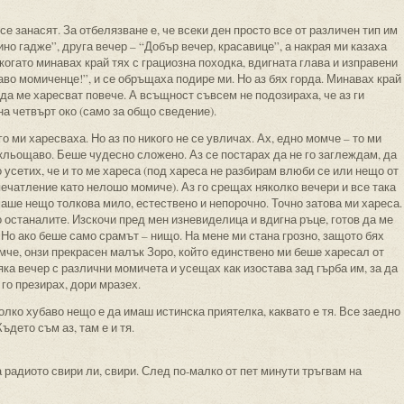
се занасят. За отбелязване е, че всеки ден просто все от различен тип им
ино гадже”, друга вечер – “Добър вечер, красавице”, а накрая ми казаха
 когато минавах край тях с грациозна походка, вдигната глава и изправени
аво момиченце!”, и се обръщаха подире ми. Но аз бях горда. Минавах край
е да ме харесват повече. А всъщност съвсем не подозираха, че аз ги
на четвърт око (само за общо сведение).
го ми харесваха. Но аз по никого не се увличах. Ах, едно момче – то ми
 кльощаво. Беше чудесно сложено. Аз се постарах да не го заглеждам, да
о усетих, че и то ме хареса (под хареса не разбирам влюби се или нещо от
печатление като нелошо момиче). Аз го срещах няколко вечери и все така
маше нещо толкова мило, естествено и непорочно. Точно затова ми хареса.
то останалите. Изскочи пред мен изневиделица и вдигна ръце, готов да ме
 Но ако беше само срамът – нищо. На мене ми стана грозно, защото бях
мче, онзи прекрасен малък Зоро, който единствено ми беше харесал от
ка вечер с различни момичета и усещах как изостава зад гърба им, за да
 го презирах, дори мразех.
олко хубаво нещо е да имаш истинска приятелка, каквато е тя. Все заедно
ъдето съм аз, там е и тя.
 а радиото свири ли, свири. След по-малко от пет минути тръгвам на