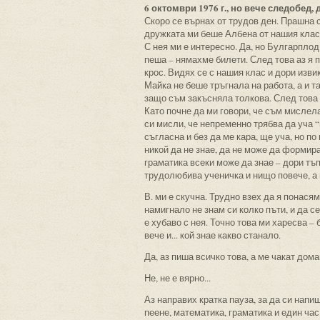
6 октомври 1976 г., но вече следобед, д
Скоро се върнах от трудов ден. Прашна
дружката ми беше Албена от нашия клас.
С нея ми е интересно. Да, но Булгарпло
пеша – нямахме билети. След това аз я 
крос. Видях се с нашия клас и дори изв
Майка не беше тръгнала на работа, а и т
защо съм закъсняла толкова. След това 
Като почне да ми говори, че съм мислела
си мисли, че непременно трябва да уча “
съгласна и без да ме кара, ще уча, но по
никой да не знае, да не може да формира 
граматика всеки може да знае – дори тъп
трудолюбива ученичка и нищо повече, а п
В. ми е скучна. Трудно взех да я понасям
намигнало не знам си колко пъти, и да се
е хубаво с нея. Точно това ми харесва – 
вече и... кой знае какво станало.
Да, аз пиша всичко това, а ме чакат дома
Не, не е вярно...
Аз направих кратка пауза, за да си нап
пеене, математика, граматика и един час