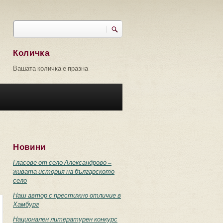
Търси
Форма за търсене
Количка
Вашата количка е празна
Новини
Гласове от село Александрово –
живата история на българското
село
Наш автор с престижно отличие в
Хамбург
Национален литературен конкурс