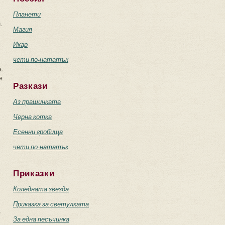
Планети
.
Магия
Икар
чети по-нататък
.
я
Разкази
Аз прашинката
Черна котка
Есенни гробища
чети по-нататък
Приказки
Коледната звезда
Приказка за светулката
,
За една песъчинка