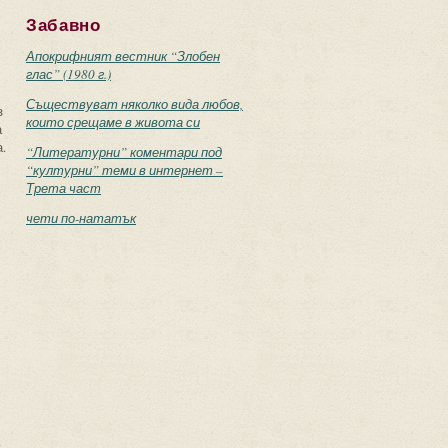
Забавно
Апокрифният вестник “Злобен
глас” (1980 г.)
Съществуват няколко вида любов,
з
които срещаме в живота си
а
.
“Литературни” коментари под
“културни” теми в интернет –
Трета част
чети по-нататък
.