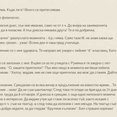
няма. Къде ли е? Много се притеснявам.
е физическо.
алня днес, пък ние имахме, само че от 4 ч. До вчера на занималнята
а я понасям. А пък днеска някаква друга! Тя е по-добричка.
алки” (разпуснати момичета – б.р.) няма. Само тази М. не знам каква ще
озен, грозен – ужас! Всеки ден я чака пред училище.
мяхме се с нея здравата. Тя направо ме умаря с нейния “б”-класовец. Като
се запознах с нея. Вървя си аз по улицата с Румяна и тя заедно с пет-
вика: “О, нашите приятелки!” Пък мен нещо в момента ми беше избила
викам: “Хелоу, мадам, ние не сме още приятелки, ма мож`да станем. Дайте
апознахме. Срещахме се всяка вечер в продължение на известно време... Те
 ние – неее! Да не съм шантиклер! След това тя отиде на бригада за 20 дни
вих труда да й отговоря. И днеска я срещам, с още едно непознато момиче.
 не е интересно. Да видим утре ще стане ли всичко тъй, както искаме с
о 6 ч. съм на театър, а след това да излезем с нея някъде. На театър съм
а дойде неделя, за да гледам “Брулени хълмове”. Бил страшно изрязан!