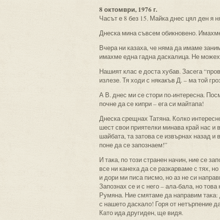
8 октомври, 1976 г.
Часът е 8 без 15. Майка днес цял ден я 
Днеска мина съвсем обикновено. Имахм
Вчера ни казаха, че няма да имаме заним
имахме една гадна даскалица. Не можех д
Нашият клас е доста хубав. Засега “пров
излезе. Тя ходи с някакъв Д. – ма той гр
А В. днес ми се стори по-интересна. Пос
почне да се кипри – ега си майтапа!
Днеска срещнах Татяна. Колко интересно 
шест свои приятелки минава край нас и 
шайбата, та затова се извърнах назад и 
поне да се запознаем!”
И така, по този странен начин, ние се з
все ни канеха да се разкарваме с тях, но
и дори ми писа писмо, но аз не си напра
Запознах се и с него – ала-бала, но това
Румяна. Ние смятаме да направим така: д
с нашето даскало! Горя от нетърпение д
Като ида другиден, ще видя.