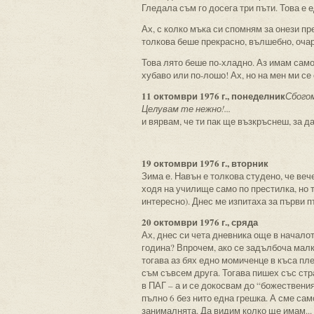
Гледала съм го досега три пъти. Това е 
Ах, с колко мъка си спомням за онези пр
толкова беше прекрасно, вълшебно, очар
Това лято беше по-хладно. Аз имам само 
хубаво или по-лошо! Ах, но на мен ми се 
11 октомври 1976 г., понеделник
Сбогом
Целувам те нежно!...
и вярвам, че ти пак ще възкръснеш, за д
19 октомври 1976 г., вторник
Зима е. Навън е толкова студено, че ве
ходя на училище само по престилка, но то
интересно). Днес ме изпитаха за първи п
20 октомври 1976 г., сряда
Ах, днес си чета дневника още в началот
година? Впрочем, ако се задълбоча малк
тогава аз бях едно момиченце в къса пле
съм съвсем друга. Тогава пишех със стр
в ПАГ – а и се докосвам до “божествени
пълно 6 без нито една грешка. А сме сам
занималнята. Да видим колко ще имам... 