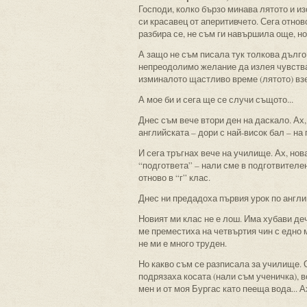
Господи, колко бързо минава лятото и из
си красавец от аперитивчето. Сега отнов
разбира се, не съм ги навършила още, но
А защо не съм писала тук толкова дълго
непреодолимо желание да излея чувстват
изминалото щастливо време (лятото) взе
А мое би и сега ще се случи същото...
Днес съм вече втори ден на даскало. Ах,
английската – дори с най-висок бал – на
И сега тръгнах вече на училище. Ах, нова
“подгответа” – нали сме в подготвителен
отново в “г” клас.
Днес ни предадоха първия урок по англий
Новият ми клас не е лош. Има хубави де
ме преместиха на четвъртия чин с едно 
не ми е много труден.
Но какво съм се разписала за училище. 
подрязаха косата (нали съм ученичка), в
мен и от моя Бургас като пееща вода... А