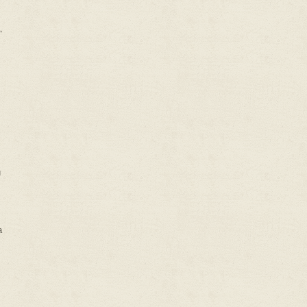
,
и
а