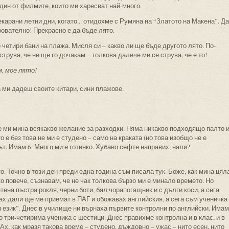
един от филмите, които ми харесват най-много.
екарани летни дни, когато... отидохме с Румяна на “Златото на Макена”. Да
ователно! Прекрасно е да бъде лято.
четири бани на плажа. Мисля си – какво ли ще бъде другото лято. По-
струва, че не ще го дочакам – толкова далече ми се струва, че е то!
, мое лято!
а ми дадеш своите китари, сини плажове.
че ми мина всякакво желание за разходки. Няма никакво подходящо палто 
 е без това не ми е студено – само на краката (но това изобщо не е
ът. Имам 6. Много ми е готинко. Хубаво сефте направих, нали?
о. Точно в този ден преди една година съм писала тук. Боже, как мина цял
о повече, съзнавам, че не чак толкова бързо ми е минало времето. Но
тена пъстра рокля, черни боти, бял чорапогащник и с дълги коси, а сега
ах дали ще ме приемат в ПАГ и обожавах английския, а сега съм ученичка
я език”. Днес в училище ни върнаха първите контролни по английски. Имам
о три-четирима ученика с шестици. Днес правихме контролна и в клас, и в
Ах, как мразя такова време – студено, дъждовно – ужас – нито есен, нито