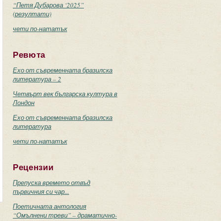
“Петя Дубарова ‘2025”
(резултати)
чети по-нататък
Ревюта
Ехо от съвременната бразилска
литература – 2
Четвърт век българска култура в
Лондон
Ехо от съвременната бразилска
литература
чети по-нататък
Рецензии
Препуска времето отвъд
първичния си чар...
Поетичната антология
“Омълнени треви” – драматично-