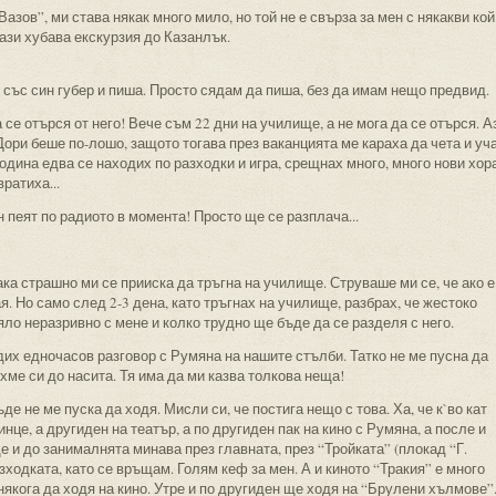
 Вазов”, ми става някак много мило, но той не е свърза за мен с някакви кой
ази хубава екскурзия до Казанлък.
н със син губер и пиша. Просто сядам да пиша, без да имам нещо предвид.
 се отърся от него! Вече съм 22 дни на училище, а не мога да се отърся. А
ори беше по-лошо, защото тогава през ваканцията ме караха да чета и уч
година едва се находих по разходки и игра, срещнах много, много нови хора
ратиха...
 пеят по радиото в момента! Просто ще се разплача...
така страшно ми се прииска да тръгна на училище. Струваше ми се, че ако е
я. Но само след 2-3 дена, като тръгнах на училище, разбрах, че жестоко
ляло неразривно с мене и колко трудно ще бъде да се разделя с него.
их едночасов разговор с Румяна на нашите стълби. Татко не ме пусна да
ихме си до насита. Тя има да ми казва толкова неща!
е не ме пуска да ходя. Мисли си, че постига нещо с това. Ха, че к`во кат
инце, а другиден на театър, а по другиден пак на кино с Румяна, а после и
 и до занималнята минава през главната, през “Тройката” (плокад “Г.
азходката, като се връщам. Голям кеф за мен. А и киното “Тракия” е много
някога да ходя на кино. Утре и по другиден ще ходя на “Брулени хълмове”