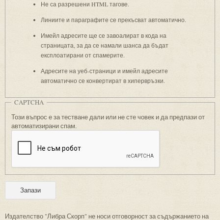
Не са разрешени HTML тагове.
Линиите и параграфите се прекъсват автоматично.
Имейл адресите ще се завоалират в кода на
страницата, за да се намали шанса да бъдат
експлоатирани от спамерите.
Адресите на уеб-страници и имейл адресите
автоматично се конвертират в хипервръзки.
CAPTCHA
Този въпрос е за тестване дали или не сте човек и да предпази от
автоматизирани спам.
Издателство "Либра Скорп" не носи отговорност за съдържанието на