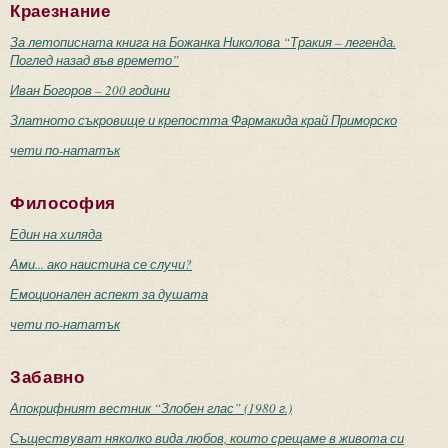
Краезнание
За летописната книга на Божанка Николова “Тракия – легенда.
Поглед назад във времето”
Иван Богоров – 200 години
Златното съкровище и крепостта Фармакида край Приморско
чети по-нататък
Философия
Един на хиляда
Ами... ако наистина се случи?
Емоционален аспект за душата
чети по-нататък
Забавно
Апокрифният вестник “Злобен глас” (1980 г.)
Съществуват няколко вида любов, които срещаме в живота си