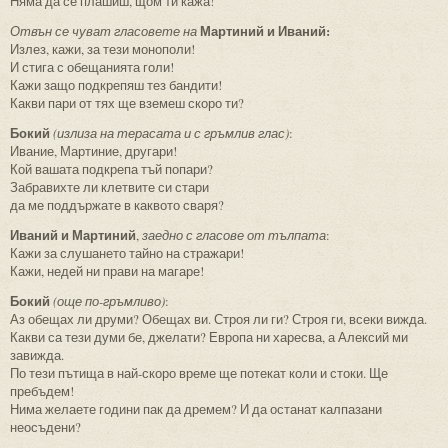
Няма да се плашиш, щом ти кажа!
Мартиний и Иваний:
Отвън се чуват гласовете на
Излез, кажи, за тези монополи!
И стига с обещанията голи!
Кажи защо подкрепяш тез бандити!
Какви пари от тях ще вземеш скоро ти?
Бокий
(излиза на терасата и с гръмлив глас)
:
Ивание, Мартиние, другари!
Кой вашата подкрепа тъй попари?
Забравихте ли клетвите си стари
да ме поддържате в каквото сваря?
Иваний и Мартиний
,
заедно с гласове от тълпата
:
Кажи за слушането тайно на стражари!
Кажи, недей ни прави на магаре!
Бокий
(още по-гръмливо)
:
Аз обещах ли друми? Обещах ви. Строя ли ги? Строя ги, всеки вижда.
Какви са тези думи бе, джелати? Европа ни харесва, а Алексий ми
завижда.
По тези пътища в най-скоро време ще потекат коли и стоки. Ще
пребъдем!
Нима желаете години пак да дремем? И да останат калпазани
неосъдени?