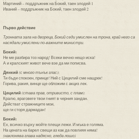
Мартиний – поддръжник на Бокий, таен злодей 1
Иваний – поддръжник на Бокий, таен злодей 2
Първо действие
Тронната зала на двореца, Бокий седи умислен на трона, край него са
насядали умислени по-важните министри.
Бокий:
Не ме разбира тоз народ! Всеки вечно нещо иска!
А и кралският живот вече взе да ми пописва.
Дянкий
(с много тънък глас)
:
Ти бъди спокоен, принце! Ний с Цецилий сме нащрек!
Горива, ракия, винце ще обложим с акциз лек.
Цецилий
(става прав, отривисто, с плам)
:
Кралю, враговеге твои гният в черния зандан.
Действат стражниците мои,
ще ги сторя дармадан!
Бокий:
Ех, всичко върху мойте плещи лежи. И мъка е голяма.
На цената на барел свещи аз как да повлияя няма!
(наклонява глава надясно, гледа лошо)