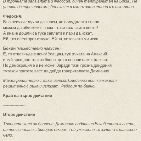
В тронната зала влита и Федосия, личен телохранител на Бокий. Не
успява да спре навреме, блъска се в източната стена и я изкъртва.
Федосия:
Във всички случаи да знаем, че полудялата тълпа
можем да обложим с наем – гази кралските цветя!
А иначе дошли са тука заплати и пари да искат.
Ей, тоз електорат изкука! Ей на, оставката ми иска.
Бокий
(мъжествено навъсен)
:
Е, то отвсякъде е ясно! Усещам, тук ръката на Алексий
и туй врещене толкоз бясно ще го оправи само флекса.
Но демокрация е и не може. Заради тази грозна дандания
тутакси пратете вест да дойде говорителката Дамиания.
Махва решително с ръка, излиза. След него всички махват
решително с ръка и излизат. Федосия по-бавно.
Край на първо действие
-----------------
Второ действие
Тронната зала на двореца. Дамиания подава на Бокий свитък листи,
ситно изписани с бисерен почерк. Той умислено се зачита с навъсено
чело.