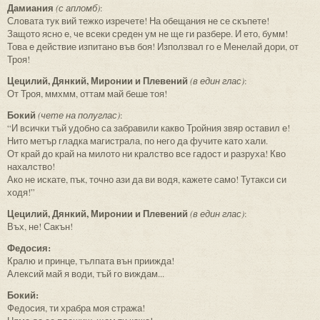
Дамиания
(с апломб)
:
Словата тук вий тежко изречете! На обещания не се скъпете!
Защото ясно е, че всеки среден ум не ще ги разбере. И ето, бумм!
Това е действие изпитано във боя! Използвал го е Менелай дори, от
Троя!
Цецилий, Дянкий, Миронии и Плевений
(в един глас)
:
От Троя, ммхмм, оттам май беше тоя!
Бокий
(чете на полуглас)
:
“И всички тъй удобно са забравили какво Тройния звяр оставил е!
Нито метър гладка магистрала, по него да фучите като хали.
От край до край на милото ни кралство все гадост и разруха! Кво
нахалство!
Ако не искате, пък, точно ази да ви водя, кажете само! Тутакси си
ходя!”
Цецилий, Дянкий, Миронии и Плевений
(в един глас)
:
Въх, не! Сакън!
Федосия:
Кралю и принце, тълпата вън приижда!
Алексий май я води, тъй го виждам...
Бокий:
Федосия, ти храбра моя стража!