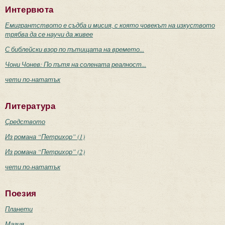
Интервюта
Емигрантството е съдба и мисия, с която човекът на изкуството
трябва да се научи да живее
С библейски взор по пътищата на времето...
Чони Чонев: По пътя на солената реалност...
чети по-нататък
Литература
Средството
Из романа “Петрихор” (1)
Из романа “Петрихор” (2)
чети по-нататък
Поезия
Планети
Магия