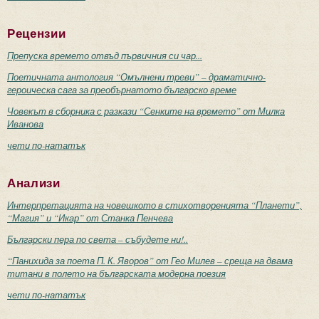
Рецензии
Препуска времето отвъд първичния си чар...
Поетичната антология “Омълнени треви” – драматично-
героическа сага за преобърнатото българско време
Човекът в сборника с разкази “Сенките на времето” от Милка
Иванова
чети по-нататък
Анализи
Интерпретацията на човешкото в стихотворенията “Планети”,
“Магия” и “Икар” от Станка Пенчева
Български пера по света – събудете ни!..
“Панихида за поета П. К. Яворов” от Гео Милев – среща на двама
титани в полето на българската модерна поезия
чети по-нататък