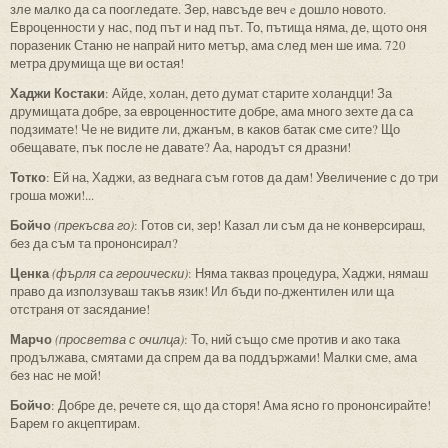
зле малко да са поогледате. Зер, навсъде веч e дошло новото.
Евроценности у нас, под път и над път. То, пътища няма, де, щото оня
поразеник Станю не напрай нито метър, ама след мен ше има. 720
метра друмища ще ви остая!
Хаджи Костаки
: Айде, холан, дето думат старите холандци! За
друмищата добре, за евроценностите добре, ама много зехте да са
подзимате! Че не видите ли, джанъм, в каков батак сме сите? Що
обещавате, пък после не давате? Аа, народът ся дразни!
Тотко
: Ей на, Хаджи, аз веднага съм готов да дам! Увеличение с до три
гроша можи!...
Бойчо
(прекъсва го)
: Готов си, зер! Казал ли съм да не конверсираш,
без да съм та прононсирал?
Ценка
(фърля са героически)
: Няма такваз процедура, Хаджи, нямаш
право да използуваш такъв язик! Ил бъди по-джентилен или ща
отстраня от засядание!
Марчо
(просветва с очилца)
: То, ний също сме против и ако така
продължава, смятами да спрем да ва поддържами! Малки сме, ама
без нас не мой!
Бойчо
: Добре де, речете ся, що да сторя! Ама ясно го прононсирайте!
Барем го акцептирам.