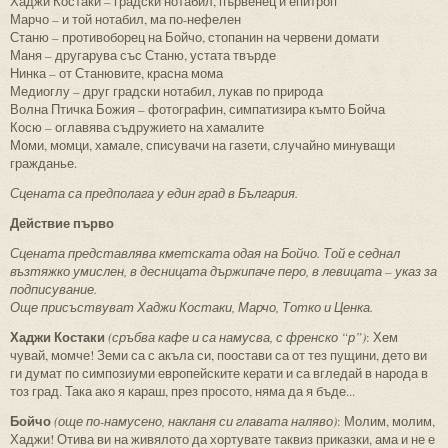
Хаджи Костаки – градски нотабил, първенец и епитроп
Марчо – и той нотабил, ма по-нефелен
Станю – противоборец на Бойчо, стопанин на червени домати
Маня – другарува със Станю, устата твърде
Нинка – от Станювите, красна мома
Медиоглу – друг градски нотабил, лукав по природа
Волна Птичка Божия – фотографин, симпатизира къмто Бойча
Косю – оглавява съдружието на хамалите
Моми, момци, хамале, списувачи на газети, случайно минуващи
гражданье.
Сцената са предполага у един град в България.
Действие първо
Сцената представлява кметската одая на Бойчо. Той е седнал
възтяжко умислен, в десницата държипаче перо, в левицата – указ за
подписувание.
Още присъствуват Хаджи Костаки, Марчо, Тотко и Ценка.
Хаджи Костаки
(сръбва кафе и са намусва, с френско “р”)
: Хем
чувай, момче! Земи са с акъла си, поостави са от тез пущини, дето ви
ги думат по симпозиуми европейските керати и са вгледай в народа в
тоз град. Така ако я караш, през просото, няма да я бъде...
Бойчо
(още по-намусено, накланя си главата наляво)
: Молим, молим,
Хаджи! Отива ви на живялото да хортувате таквиз приказки, ама и не е