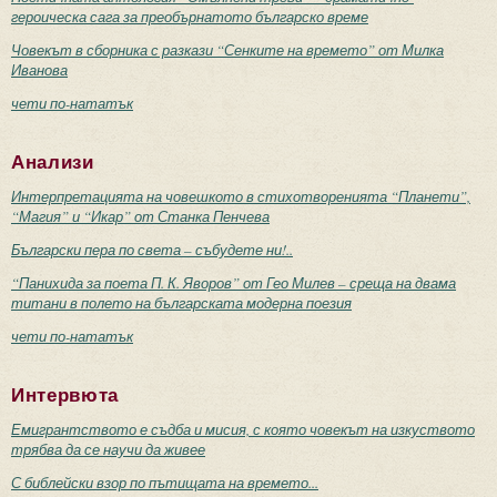
героическа сага за преобърнатото българско време
Човекът в сборника с разкази “Сенките на времето” от Милка
Иванова
чети по-нататък
Анализи
Интерпретацията на човешкото в стихотворенията “Планети”,
“Магия” и “Икар” от Станка Пенчева
Български пера по света – събудете ни!..
“Панихида за поета П. К. Яворов” от Гео Милев – среща на двама
титани в полето на българската модерна поезия
чети по-нататък
Интервюта
Емигрантството е съдба и мисия, с която човекът на изкуството
трябва да се научи да живее
С библейски взор по пътищата на времето...