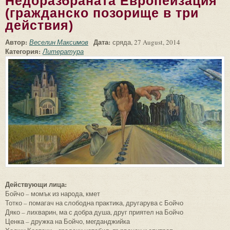
Недоразбраната Европеизация
(гражданско позорище в три
действия)
Автор:
Дата:
Веселин Максимов
сряда, 27 August, 2014
Категория:
Литература
Действующи лица:
Бойчо – момък из народа, кмет
Тотко – помагач на слободна практика, другарува с Бойчо
Дяко – лихварин, ма с добра душа, друг приятел на Бойчо
Ценка – дружка на Бойчо, мегданджийка