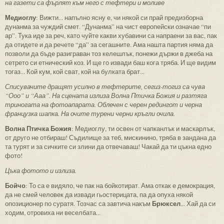
на газети са фърлят към него с тефтери и моливе
Медиоглу
: Вижти... напълно ясну е, чи някой си прай предизборна
дунанма за чуждий смет. “Дунанма” на чист европейски означае “пи
ар”. Тука иде за реч, като чуйте какви хубавини са напраени за вас, пак
да отидете и да речете “да” за сегашните. Ама нашта партия няма да
позволи да бъде разиграван тоз келешлък, понежи държи в джеба на
сетрето си етнический коз. И ще го извади баш кога тряба. И ще видим
тогаз... Кой кум, кой сват, кой на булката брат...
Списувачите дращят усилно в тефтерите, сегиз-тогиз са чува
“Ооо” и “Ааа”. На сцената излиза Волна Птичка Божия и разтяга
триногата на фотоапарата. Облечен с черен редингот и черна
французка шапка. На очите турени черни кръгли очила.
Волна Птичка Божия
: Медиоглу, ти освен от чапканлък и маскарлък,
от друго не отбираш! Съдилище за теб, мискинино, тряба в зандана да
та турят и за сичките си злини да отвечаваш! Чакай да ти цъкна едно
фото!
Цъка фотото и излиза.
Бойчо
: То са е видяло, че пак на бойкотират. Ама откак е демокрация,
да не смей человек да извади гьостерицата, па да опуха някой
Брюксел
опозиционер по суратя. Тозчас са завтича накъм
... Хай да си
ходим, отровиха ни веселбата...