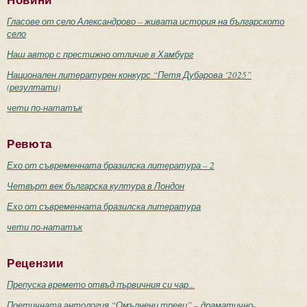
Новини
Гласове от село Александрово – живата история на българското
село
Наш автор с престижно отличие в Хамбург
Национален литературен конкурс “Петя Дубарова ‘2025”
(резултати)
чети по-нататък
Ревюта
Ехо от съвременната бразилска литература – 2
Четвърт век българска култура в Лондон
Ехо от съвременната бразилска литература
чети по-нататък
Рецензии
Препуска времето отвъд първичния си чар...
Поетичната антология “Омълнени треви” – драматично-