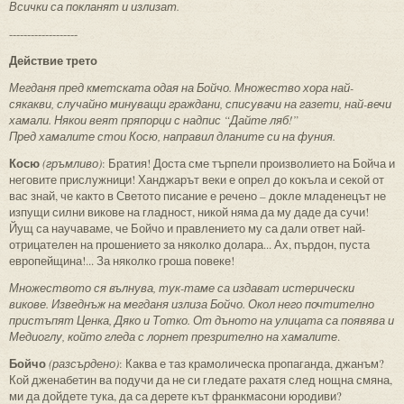
Всички са покланят и излизат.
-------------------
Действие трето
Мегданя пред кметската одая на Бойчо. Множество хора най-
сякакви, случайно минуващи граждани, списувачи на газети, най-вечи
хамали. Някои веят пряпорци с надпис “Дайте ляб!”
Пред хамалите стои Косю, направил дланите си на фуния.
Косю
(гръмливо)
: Братия! Доста сме търпели произволието на Бойча и
неговите прислужници! Ханджарът веки е опрел до кокъла и секой от
вас знай, че както в Светото писание е речено – докле младенецът не
изпущи силни викове на гладност, никой няма да му даде да сучи!
Йущ са научаваме, че Бойчо и правлението му са дали ответ най-
отрицателен на прошението за няколко долара... Ах, пърдон, пуста
европейщина!... За няколко гроша повеке!
Множеството ся вълнува, тук-таме са издават истерически
викове. Изведнъж на мегданя излиза Бойчо. Окол него почтително
пристъпят Ценка, Дяко и Тотко. От дъното на улицата са появява и
Медиоглу, който гледа с лорнет презрително на хамалите
.
Бойчо
(разсърдено)
: Каква е таз крамолическа пропаганда, джанъм?
Кой дженабетин ва подучи да не си гледате рахатя след нощна смяна,
ми да дойдете тука, да са дерете кът франкмасони юродиви?