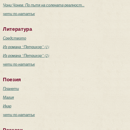
Чони Чонев: По пътя на солената реалност...
чети по-нататък
Литература
Средството
Из романа “Петрихор” (1)
Из романа “Петрихор” (2)
чети по-нататък
Поезия
Планети
Магия
Икар
чети по-нататък