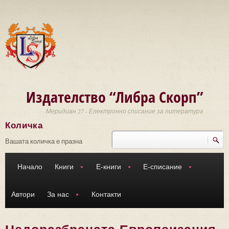
Премини към основното съдържание
Издателство “Либра Скорп”
Меридиан 27 - Електронно списание за литература
Количка
Търси
Форма за търсене
Вашата количка е празна
Начало
Книги
Е-книги
Е-списание
Автори
За нас
Контакти