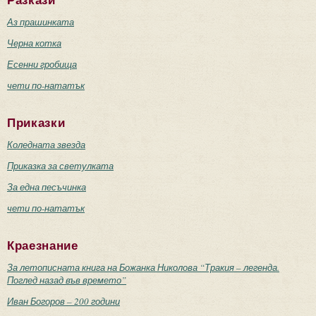
Разкази
Аз прашинката
Черна котка
Есенни гробища
чети по-нататък
Приказки
Коледната звезда
Приказка за светулката
За една песъчинка
чети по-нататък
Краезнание
За летописната книга на Божанка Николова “Тракия – легенда.
Поглед назад във времето”
Иван Богоров – 200 години