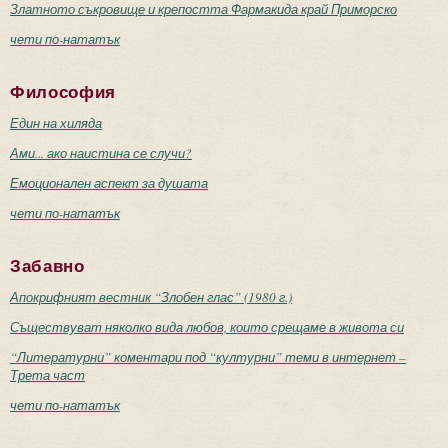
Златното съкровище и крепостта Фармакида край Приморско
чети по-нататък
Философия
Един на хиляда
Ами... ако наистина се случи?
Емоционален аспект за душата
чети по-нататък
Забавно
Апокрифният вестник “Злобен глас” (1980 г.)
Съществуват няколко вида любов, които срещаме в живота си
“Литературни” коментари под “културни” теми в интернет –
Трета част
чети по-нататък