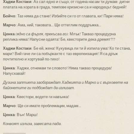
Хаджи Костаки
: Аз сал едно и също, от година насам ти думам: дигни
платата на хората в града, темпове кризисни са и народецът бедней!
Бойчо
: Таз няма да стане! Избийте си го от главата, ки! Пари няма!
Марчо
: Ама, ний, таковата... Ще оттеглим поддръжка...
Ценка
(ядно са фърля, прекъсва го)
: Млък! Такваз процедурна
реплика няма! Напусни одаята! Бе, квесторите дека дремят?!?
Хаджи Костаки
: Бе ей, жена! Кукувица ли ти й изпила ума! Ко ти стана,
мари? Вий гаче ли са побъркахте с таз европеизация! Я са дръж
почтително и хортувай по-тихо!
Ценка
: Хаджи, отнемам ти словото! Няма такваз процедура!
Напускавай!
Дузина заптиета заобграждат Хаджията и Марчо и с върховете на
байонетите ги подбождат да излизат.
Ценка
: Квестори, водете ги навънка!
Марчо
: Ще си имате проблемации, мадам...
Ценка
: Вън! Марш!
Конвоят излиза, завесата пада
.
-------------------