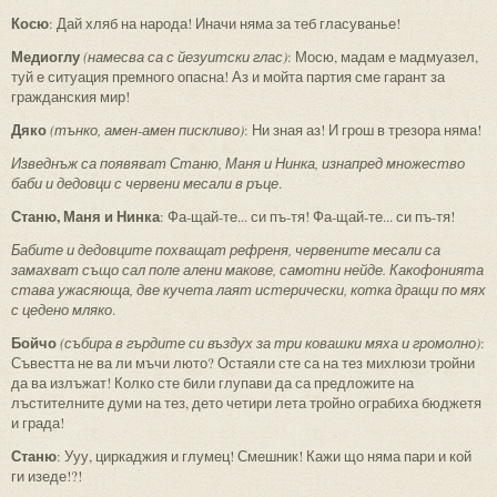
Косю
: Дай хляб на народа! Иначи няма за теб гласуванье!
Медиоглу
(намесва са с йезуитски глас)
: Мосю, мадам е мадмуазел,
туй е ситуация премного опасна! Аз и мойта партия сме гарант за
гражданския мир!
Дяко
(тънко, амен-амен пискливо)
: Ни зная аз! И грош в трезора няма!
Изведнъж са появяват Станю, Маня и Нинка, изнапред множество
баби и дедовци с червени месали в ръце
.
Станю, Маня и Нинка
: Фа-щай-те... си пъ-тя! Фа-щай-те... си пъ-тя!
Бабите и дедовците похващат рефреня, червените месали са
замахват също сал поле алени макове, самотни нейде. Какофонията
става ужасяюща, две кучета лаят истерически, котка дращи по мях
с цедено мляко
.
Бойчо
(събира в гърдите си въздух за три ковашки мяха и громолно)
:
Съвестта не ва ли мъчи люто? Остаяли сте са на тез михлюзи тройни
да ва излъжат! Колко сте били глупави да са предложите на
лъстителните думи на тез, дето четири лета тройно ограбиха бюджетя
и града!
Станю
: Ууу, циркаджия и глумец! Смешник! Кажи що няма пари и кой
ги изеде!?!