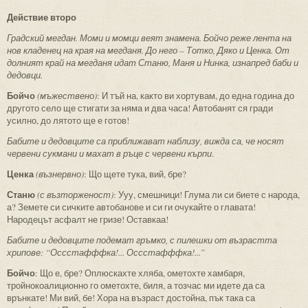
Действие второ
Градский мегдан. Моми и момци веят знамена. Бойчо реже лента на
нов кладенец на края на мегданя. До него – Тотко, Дяко и Ценка. От
долният край на мегданя идат Станю, Маня и Нинка, изнапред баби и
дедовци.
Бойчо
(мъжествено)
: И тъй на, както ви хортувам, до една година до
другото село ще стигати за няма и два часа! Автобанят ся гради
усилно, до лятото ще е готов!
Бабите и дедовците са приближават наблизу, вижда са, че носят
червени сукмани и махат в ръце с червени кърпи
.
Ценка
(възнервно)
: Що щете тука, вий, бре?
Станю
(с възторженост)
: Ууу, смешници! Глума ли си биете с народа,
а? Земете си сичките автобанове и си ги очукайте о главата!
Народецът асфалт не гризе! Оставкаа!
Бабите и дедовците подемат гръмко, с пилешки от възрастта
хрипове: “Оссстафффка!... Оссстафффка!...”
Бойчо
: Що е, бре? Оплюскахте хляба, ометохте хамбаря,
тройнокоалиционно го ометохте, биля, а тозчас ми идете да са
врънкате! Ми вий, бе! Хора на възраст достойна, пък така са