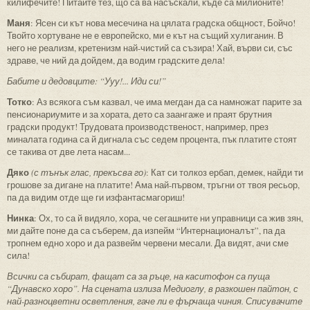
килифечите! Питайте тез, що са ва насъскали, къде са милионите!
Маня
: Ясен си кът нова месечина на цялата градска общност, Бойчо!
Твойто хортуване не е европейско, ми е кът на същий хулиганин. В
него не реализм, кретенизм най-чистий са съзира! Хай, върви си, със
здраве, че ний да дойдем, да водим градските дела!
Бабите и дедовците: “Ууу!... Иди си!”
Тотко
: Аз всякога съм казвал, че има мегдан да са намножат парите за
пенсионариумите и за хората, дето са заангаже и праят брутния
градски продукт! Трудовата производственост, например, през
миналата година са й дигнала със седем процента, пък платите стоят
се такива от две лета насам...
Дяко
(с тънък глас, прекъсва го)
: Кат си толкоз ербап, демек, найди ти
грошове за дигане на платите! Ама най-първом, тръгни от твоя ресьор,
па да видим отде ще ги изфантасмагориш!
Нинка
: Ох, то са й видяло, хора, че сегашните ни управници са жив зян,
ми дайте поне да са съберем, да изпейм “Интернационалът”, па да
тропнем едно хоро и да развейм червени месали. Да видят, ачи сме
сила!
Всички са събират, фащат са за ръце, на каситофон са пуща
“Дунавско хоро”. На сцената излиза Медиоглу, в разкошен пайтон, с
най-разноцветни осветления, гаче ли е фърчаща чиния. Списувачите