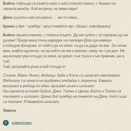
Бойчо
(обръща са къмто него и най-спокойствено, с дигане на
лявата вежда)
: Кой ви рече, че няма пари?
Дяко
(шъпти най-отчаяно)
: ... ми то няма...
Ценка
(удря “чумбер” връз темето му)
: Шшшт, новобранец!
Бойчо
(мужественно, с тежък търт)
: Да ма чуйте с осторожие що ви
думам! Преди минуточка наредих на лихваря Дяко да намери
слободни фондове, от който да са земи, та да са даде на вас. За сички
има, знайти одлично, че на който не ми е ревнал, нему не съм дал. Ни
ма интересува откъде са зема, аз докат съм тука и съм правник, ше е
тъй.
Хай, целувайте ръка и кой откъде е!
Станю, Маня, Нинка, дедовци, баби и Косю са изнасят наклюмали.
Медиоглу са изнася на прибежки гледайки с лорнета. Хамали
минуват в редица по един, целуват ръка и излизат.
На сцената остаят Бойчо, Дяко, Тотко и Ценка. Бойчо и Тотко са
покланят и излизат. Ценка бий чумбер на темето на Дяка, той също
са покланя. И двамата излизат.
Завеса
коментари
0