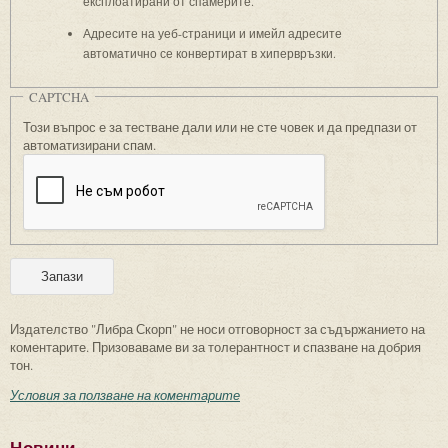
експлоатирани от спамерите.
Адресите на уеб-страници и имейл адресите
автоматично се конвертират в хипервръзки.
CAPTCHA
Този въпрос е за тестване дали или не сте човек и да предпази от
автоматизирани спам.
Издателство "Либра Скорп" не носи отговорност за съдържанието на
коментарите. Призоваваме ви за толерантност и спазване на добрия
тон.
Условия за ползване на коментарите