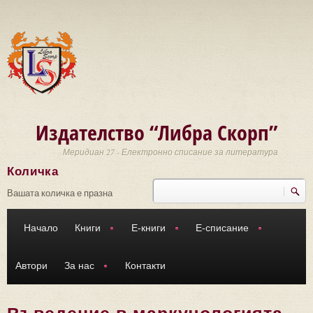
Премини към основното съдържание
Издателство “Либра Скорп”
Меридиан 27 - Електронно списание за литература
Количка
Търси
Форма за търсене
Вашата количка е празна
Начало
Книги
Е-книги
Е-списание
Автори
За нас
Контакти