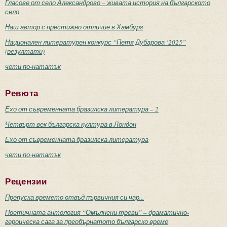
Гласове от село Александрово – живата история на българското
село
Наш автор с престижно отличие в Хамбург
Национален литературен конкурс “Петя Дубарова ‘2025”
(резултати)
чети по-нататък
Ревюта
Ехо от съвременната бразилска литература – 2
Четвърт век българска култура в Лондон
Ехо от съвременната бразилска литература
чети по-нататък
Рецензии
Препуска времето отвъд първичния си чар...
Поетичната антология “Омълнени треви” – драматично-
героическа сага за преобърнатото българско време