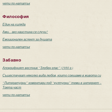
чети по-нататък
Философия
Един на хиляда
Ами... ако наистина се случи?
Емоционален аспект за душата
чети по-нататък
Забавно
Апокрифният вестник “Злобен глас” (1980 г.)
Съществуват няколко вида любов, които срещаме в живота си
“Литературни” коментари под “културни” теми в интернет –
Трета част
чети по-нататък