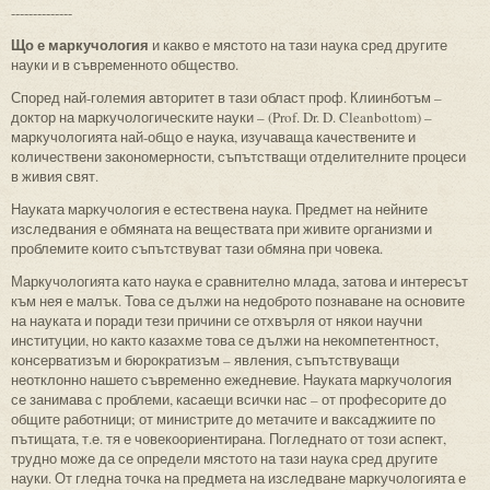
--------------
Що е маркучология
и какво е мястото на тази наука сред другите
науки и в съвременното общество.
Според най-големия авторитет в тази област проф. Клиинботъм –
доктор на маркучологическите науки – (Prof. Dr. D. Cleanbottom) –
маркучологията най-общо е наука, изучаваща качествените и
количествени закономерности, съпътстващи отделителните процеси
в живия свят.
Науката маркучология е естествена наука. Предмет на нейните
изследвания е обмяната на веществата при живите организми и
проблемите които съпътствуват тази обмяна при човека.
Маркучологията като наука е сравнително млада, затова и интересът
към нея е малък. Това се дължи на недоброто познаване на основите
на науката и поради тези причини се отхвърля от някои научни
институции, но както казахме това се дължи на некомпетентност,
консерватизъм и бюрократизъм – явления, съпътствуващи
неотклонно нашето съвременно ежедневие. Науката маркучология
се занимава с проблеми, касаещи всички нас – от професорите до
общите работници; от министрите до метачите и ваксаджиите по
пътищата, т.е. тя е човекоориентирана. Погледнато от този аспект,
трудно може да се определи мястото на тази наука сред другите
науки. От гледна точка на предмета на изследване маркучологията е