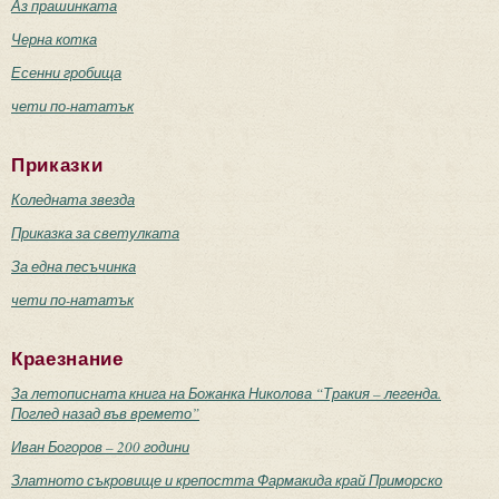
Аз прашинката
Черна котка
Есенни гробища
чети по-нататък
Приказки
Коледната звезда
Приказка за светулката
За една песъчинка
чети по-нататък
Краезнание
За летописната книга на Божанка Николова “Тракия – легенда.
Поглед назад във времето”
Иван Богоров – 200 години
Златното съкровище и крепостта Фармакида край Приморско