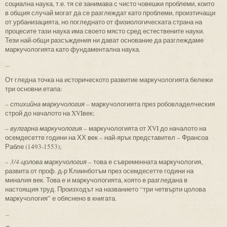
социална наука, т.е. тя се занимава с чисто човешки проблеми, които
в общия случай могат да се разглеждат като проблеми, произтичащи
от урбанизацията, но погледнато от физиологическата страна на
процесите тази наука има своето място сред естествените науки.
Тези най-общи разсъждения ни дават основание да разглеждаме
маркучологията като фундаментална наука.
...
От гледна точка на историческото развитие маркучологията бележи
три основни етапа:
–
стихийна маркучология
– маркучологията през робовладелческия
строй до началото на XVIвек;
–
вулгарна маркучология
– маркучологията от ХVI до началото на
осемдесетте години на ХХ век – най-ярък представител – Франсоа
Рабле (1493-1553);
–
3/4-цолова маркучология
– това е съвременната маркучология,
развита от проф. д-р Клиинботъм през осемдесетте години на
миналия век. Това е и маркучологията, която е разгледана в
настоящия труд. Произходът на названието “три четвърти цолова
маркучология” е обяснено в книгата.
...