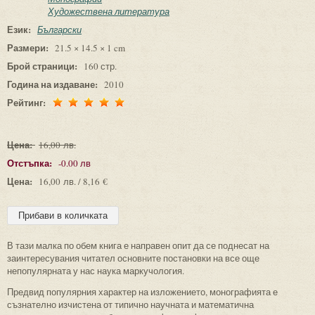
Художествена литература
Език:
Български
Размери:
21.5 × 14.5 × 1 cm
Брой страници:
160 стр.
Година на издаване:
2010
Рейтинг:
Цена:
16,00 лв.
Отстъпка:
-0.00 лв
Цена:
16,00 лв. / 8,16 €
В тази малка по обем книга е направен опит да се поднесат на
заинтересувания читател основните постановки на все още
непопулярната у нас наука маркучология.
Предвид популярния характер на изложението, монографията е
съзнателно изчистена от типично научната и математична