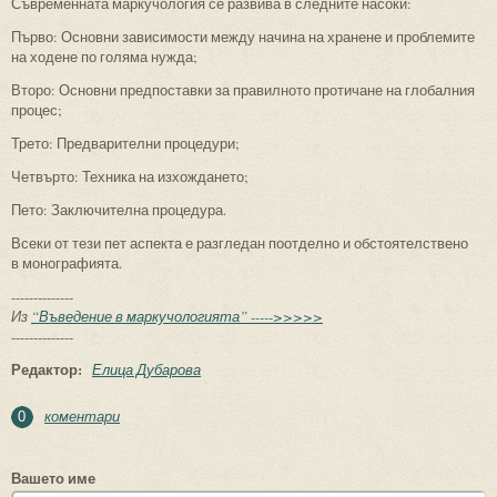
Съвременната маркучология се развива в следните насоки:
Първо: Основни зависимости между начина на хранене и проблемите
на ходене по голяма нужда;
Второ: Основни предпоставки за правилното протичане на глобалния
процес;
Трето: Предварителни процедури;
Четвърто: Техника на изхождането;
Пето: Заключителна процедура.
Всеки от тези пет аспекта е разгледан поотделно и обстоятелствено
в монографията.
--------------
Из
“Въведение в маркучологията” ----->>>>>
--------------
Редактор:
Елица Дубарова
коментари
0
Вашето име