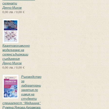
селенати
Денчо Михов
0,00 лв. / 0,00 €
Квантовохимично
моделиране на
селенсъдържащи
съединения
Денчо Михов
0,00 лв. / 0,00 €
Ръководство
за
лабораторни
занятия по
химия на
студенти
специалност “Медицина”
Румяна Янкова-Аврамова
,