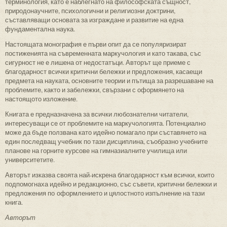
терминология, като е наблегнато на философската същност,
природонаучните, психологични и религиозни доктрини,
съставляващи основата за изграждане и развитие на една
фундаментална наука.
Настоящата монография е първи опит да се популяризират
постиженията на съвременната маркучология и като такава, със
сигурност не е лишена от недостатъци. Авторът ще приеме с
благодарност всички критични бележки и предложения, касаещи
предмета на науката, основните теории и пътища за разрешаване на
проблемите, както и забележки, свързани с оформянето на
настоящото изложение.
Книгата е предназначена за всички любознателни читатели,
интересуващи се от проблемите на маркучологията. Потенциално
може да бъде ползвана като идейно помагало при съставянето на
един последващ учебник по тази дисциплина, съобразно учебните
планове на горните курсове на гимназиалните училища или
университетите.
Авторът изказва своята най-искрена благодарност към всички, които
подпомогнаха идейно и редакционно, със съвети, критични бележки и
предложения по оформлението и цялостното изпълнение на тази
книга.
Авторът