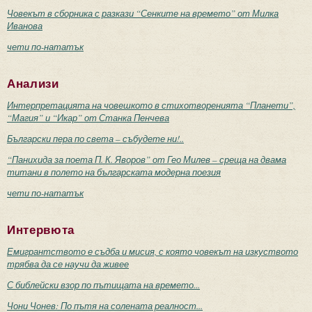
Човекът в сборника с разкази “Сенките на времето” от Милка
Иванова
чети по-нататък
Анализи
Интерпретацията на човешкото в стихотворенията “Планети”,
“Магия” и “Икар” от Станка Пенчева
Български пера по света – събудете ни!..
“Панихида за поета П. К. Яворов” от Гео Милев – среща на двама
титани в полето на българската модерна поезия
чети по-нататък
Интервюта
Емигрантството е съдба и мисия, с която човекът на изкуството
трябва да се научи да живее
С библейски взор по пътищата на времето...
Чони Чонев: По пътя на солената реалност...