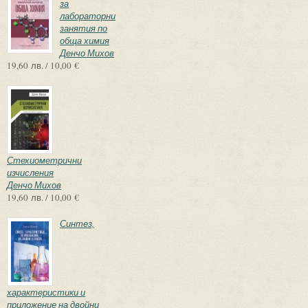
за
лабораторни
занятия по
обща химия
Денчо Михов
19,60 лв. / 10,00 €
Стехиометрични
изчисления
Денчо Михов
19,60 лв. / 10,00 €
Синтез,
характеристики и
приложение на двойни