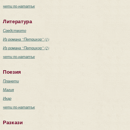
чети по-нататък
Литература
Средството
Из романа “Петрихор” (1)
Из романа “Петрихор” (2)
чети по-нататък
Поезия
Планети
Магия
Икар
чети по-нататък
Разкази