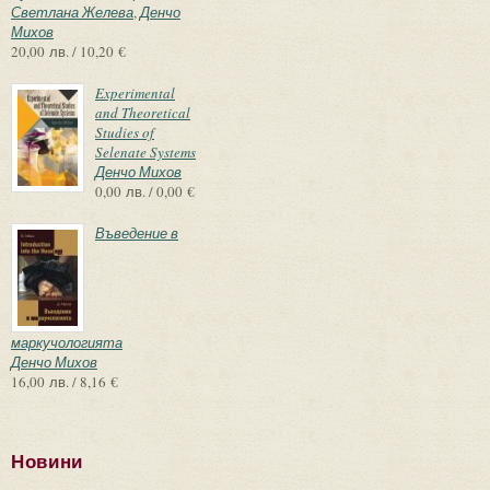
Светлана Желева
,
Денчо
Михов
20,00 лв. / 10,20 €
Experimental
and Theoretical
Studies of
Selenate Systems
Денчо Михов
0,00 лв. / 0,00 €
Въведение в
маркучологията
Денчо Михов
16,00 лв. / 8,16 €
Новини