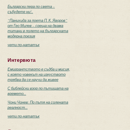
Български пера по света –
събудете ни!..
“Панихида за поета П. К. Яворов”
от Гео Милев – среща на двама
титани в полето на българската
модерна поезия
чети по-нататък
Интервюта
Емигрантството е съдба и мисия,
с която човекът на изкуството
трябва да се научи да живее
С библейски взор по пътищата на
времето...
Чони Чонев: По пътя на солената
реалност...
чети по-нататък