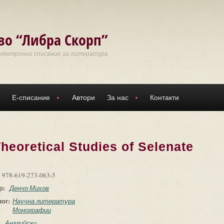
во “Либра Скорп”
Електронно списание за литература
Е-списание
Автори
За нас
Контакти
heoretical Studies of Selenate
:
978-619-273-063-5
р:
Денчо Михов
лог:
Научна литература
Монографии
:
Английски