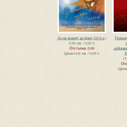
Аз не живея, аз горя (2010 г.)
Теория
0,00 лв. / 0,00 €
Отстъпка:
0,00
издирв
Цена
0,00 лв. / 0,00 €
К
15
Отс
Цена