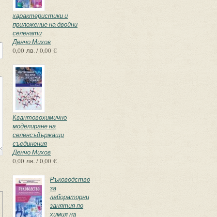
характеристики и
приложение на двойни
селенати
Денчо Михов
0,00 лв. / 0,00 €
Квантовохимично
моделиране на
селенсъдържащи
съединения
Денчо Михов
0,00 лв. / 0,00 €
Ръководство
за
лабораторни
занятия по
химия на