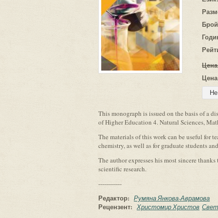
Разм
Брой
Годи
Рейт
Цена
Цена
This monograph is issued on the basis of a dis
of Higher Education 4. Natural Sciences, Math
The materials of this work can be useful for te
chemistry, as well as for graduate students and
The author expresses his most sincere thanks to
scientific research.
------------
Редактор:
Румяна Янкова-Аврамова
Рецензент:
Христомир Христов
Свет