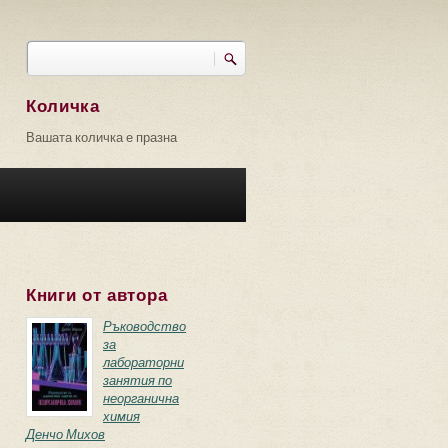
Търси
Форма за търсене
Количка
Вашата количка е празна
Книги от автора
Ръководство
за
лабораторни
занятия по
неорганична
химия
Денчо Михов