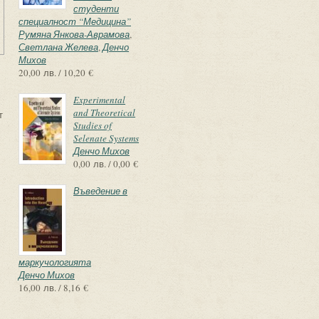
студенти
специалност “Медицина”
Румяна Янкова-Аврамова
,
Светлана Желева
,
Денчо
Михов
20,00 лв. / 10,20 €
Experimental
and Theoretical
т
Studies of
Selenate Systems
Денчо Михов
0,00 лв. / 0,00 €
Въведение в
маркучологията
Денчо Михов
16,00 лв. / 8,16 €