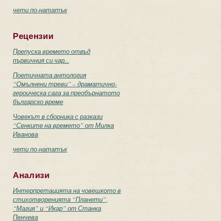
чети по-нататък
Рецензии
Препуска времето отвъд
първичния си чар...
Поетичната антология
“Омълнени треви” – драматично-
героическа сага за преобърнатото
българско време
Човекът в сборника с разкази
“Сенките на времето” от Милка
Иванова
чети по-нататък
Анализи
Интерпретацията на човешкото в
стихотворенията “Планети”,
“Магия” и “Икар” от Станка
Пенчева