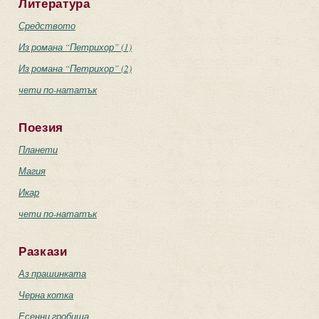
Литература
Средството
Из романа “Петрихор” (1)
Из романа “Петрихор” (2)
чети по-нататък
Поезия
Планети
Магия
Икар
чети по-нататък
Разкази
Аз прашинката
Черна котка
Есенни гробища