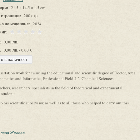
ери:
21.5 × 14.5 × 1.5 cm
 страници:
200 стр.
на на издаване:
2024
инг:
:
0,00 лв.
:
0,00 лв. / 0,00 €
sertation work for awarding the educational and scientific degree of Doctor, Area
ematics and Informatics, Professional Field 4.2. Chemical Sciences.
achers, researchers, specialists in the field of theoretical and experimental
 students.
 his scientific supervisor, as well as to all those who helped to carry out this
лана Желева