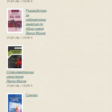
19,60 лв. / 10,00 €
Ръководство
за
лабораторни
занятия по
обща химия
Денчо Михов
19,60 лв. / 10,00 €
Стехиометрични
изчисления
Денчо Михов
19,60 лв. / 10,00 €
Синтез,