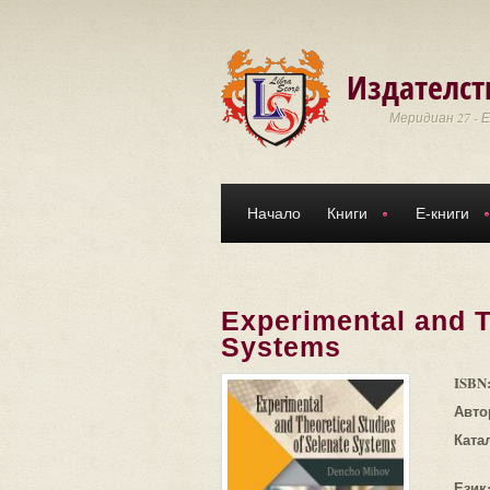
Премини към основното съдържание
Издателст
Меридиан 27 - 
Начало
Книги
Е-книги
Experimental and T
Systems
ISBN
Авто
Ката
Език