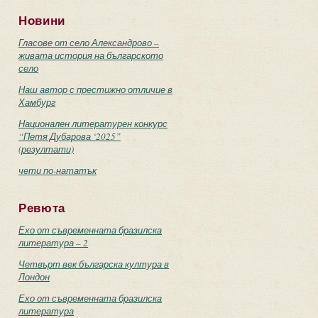
Новини
Гласове от село Александрово –
живата история на българското
село
Наш автор с престижно отличие в
Хамбург
Национален литературен конкурс
“Петя Дубарова ‘2025”
(резултати)
чети по-нататък
Ревюта
Ехо от съвременната бразилска
литература – 2
Четвърт век българска култура в
Лондон
Ехо от съвременната бразилска
литература