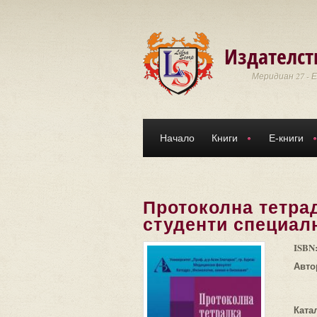
Премини към основното съдържание
Издателст
Меридиан 27 - 
Начало
Книги
Е-книги
Протоколна тетрад
студенти специал
ISBN
Авто
Ката