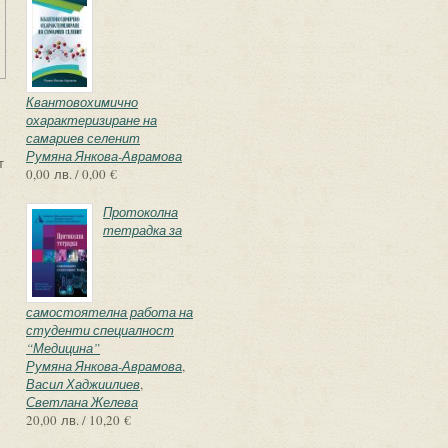
Квантовохимично
охарактеризиране на
самариев селенит
Румяна Янкова-Аврамова
т
0,00 лв. / 0,00 €
Протоколна
тетрадка за
самостоятелна работа на
студенти специалност
“Медицина”
Румяна Янкова-Аврамова
,
Васил Хаджиилиев
,
Светлана Желева
20,00 лв. / 10,20 €