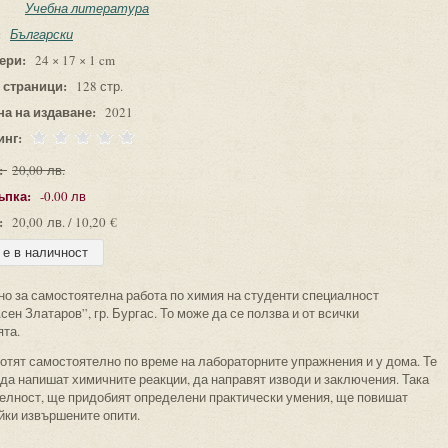
Учебна литература
:
Български
ери:
24 × 17 × 1 cm
 страници:
128 стр.
на на издаване:
2021
инг:
:
20,00 лв.
ъпка:
-0.00 лв
:
20,00 лв. / 10,20 €
о за самостоятелна работа по химия на студенти специалност
ен Златаров”, гр. Бургас. То може да се ползва и от всички
ята.
отят самостоятелно по време на лабораторните упражнения и у дома. Те
да напишат химичните реакции, да направят изводи и заключения. Така
елност, ще придобият определени практически умения, ще повишат
йки извършените опити.