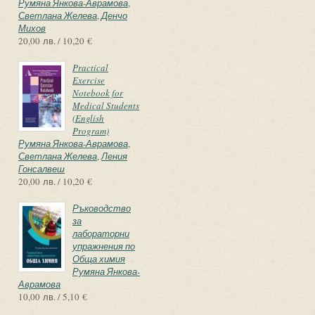
Румяна Янкова-Аврамова
,
Светлана Желева
,
Денчо
Михов
20,00 лв. / 10,20 €
Practical
Exercise
Notebook for
Medical Students
(English
Program)
Румяна Янкова-Аврамова
,
Светлана Желева
,
Ления
Гонсалвеш
20,00 лв. / 10,20 €
Ръководство
за
лабораторни
упражнения по
Обща химия
Румяна Янкова-
Аврамова
10,00 лв. / 5,10 €