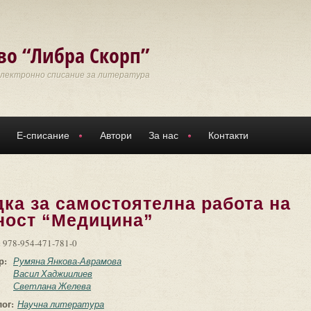
во “Либра Скорп”
Електронно списание за литература
Е-списание
Автори
За нас
Контакти
ка за самостоятелна работа на
ност “Медицина”
:
978-954-471-781-0
р:
Румяна Янкова-Аврамова
Васил Хаджиилиев
Светлана Желева
лог:
Научна литература