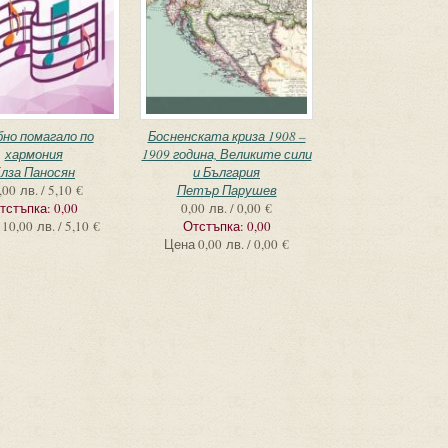
бно помагало по
Босненската криза 1908 –
хармония
1909 година, Великите сили
лза Паносян
и България
,00 лв. / 5,10 €
Петър Парушев
тстъпка:
0,00
0,00 лв. / 0,00 €
10,00 лв. / 5,10 €
Отстъпка:
0,00
Цена
0,00 лв. / 0,00 €