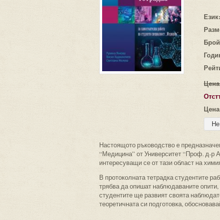
Език
Разм
Брой
Годи
Рейт
Цена
Отст
Цена
Настоящото ръководство е предназначен
“Медицина” от Университет “Проф. д-р Ас
интересуващи се от тази област на хими
В протоколната тетрадка студентите раб
трябва да опишат наблюдаваните опити, 
студентите ще развият своята наблюдат
теоретичната си подготовка, обосновава