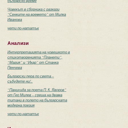
българско време
Човекът в сборника с разкази
“Сенките на времето” от Милка
Иванова
чети по-нататък
Анализи
Интерпретацията на човешкото в
стихотворенията “Планети”,
“Магия” и “Икар” от Станка
Пенчева
Български пера по света –
събудете ни!..
“Панихида за поета П. К. Яворов”
от Гео Милев – среща на двама
титани в полето на българската
модерна поезия
чети по-нататък