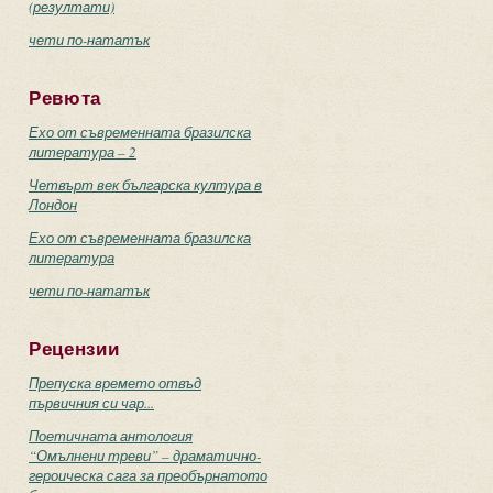
(резултати)
чети по-нататък
Ревюта
Ехо от съвременната бразилска
литература – 2
Четвърт век българска култура в
Лондон
Ехо от съвременната бразилска
литература
чети по-нататък
Рецензии
Препуска времето отвъд
първичния си чар...
Поетичната антология
“Омълнени треви” – драматично-
героическа сага за преобърнатото