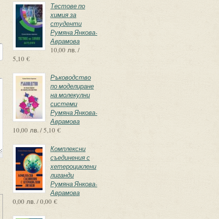
Тестове по
химия за
студенти
Румяна Янкова-
Аврамова
10,00 лв. /
5,10 €
Ръководство
по моделиране
на молекулни
системи
Румяна Янкова-
Аврамова
10,00 лв. / 5,10 €
Комплексни
съединения с
хетероциклени
лиганди
Румяна Янкова-
Аврамова
0,00 лв. / 0,00 €