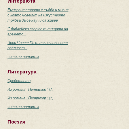
Интервюта
Емигрантството е съдба и мисия,
с която човекът на изкуството
трябва да се научи да живее
С библейски взор по пътищата на
времето...
Чони Чонев: По пътя на солената
реалност...
чети по-нататък
Литература
Средството
Из романа “Петрихор” (1)
Из романа “Петрихор” (2)
чети по-нататък
Поезия