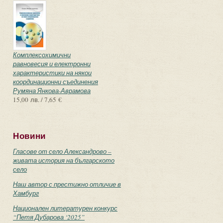
Комплексохимични
равновесия и електронни
характеристики на някои
координационни съединения
Румяна Янкова-Аврамова
15,00 лв. / 7,65 €
Новини
Гласове от село Александрово –
живата история на българското
село
Наш автор с престижно отличие в
Хамбург
Национален литературен конкурс
“Петя Дубарова ‘2025”