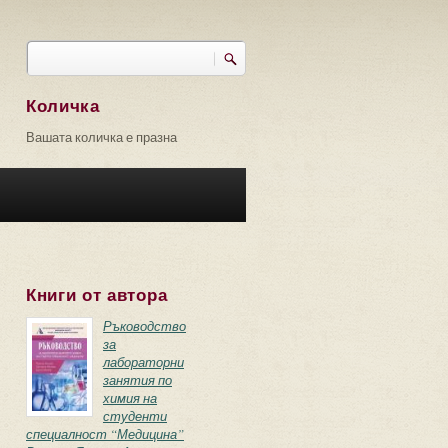
Търси
Форма за търсене
Количка
Вашата количка е празна
Книги от автора
Ръководство
за
лабораторни
занятия по
химия на
студенти
специалност “Медицина”