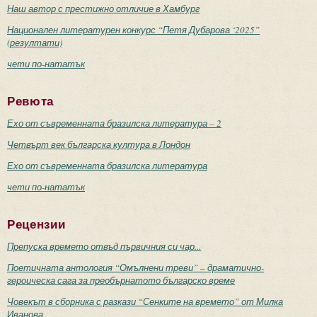
Наш автор с престижно отличие в Хамбург
Национален литературен конкурс “Петя Дубарова ‘2025”
(резултати)
чети по-нататък
Ревюта
Ехо от съвременната бразилска литература – 2
Четвърт век българска култура в Лондон
Ехо от съвременната бразилска литература
чети по-нататък
Рецензии
Препуска времето отвъд първичния си чар...
Поетичната антология “Омълнени треви” – драматично-
героическа сага за преобърнатото българско време
Човекът в сборника с разкази “Сенките на времето” от Милка
Иванова