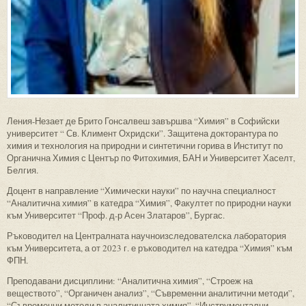
Ления-Незает де Брито Гонсалвеш завършва “Химия” в Софийски
университет “ Св. Климент Охридски”. Защитена докторантура по
химия и технология на природни и синтетични горива в Институт по
Органична Химия с Център по Фитохимия, БАН и Университет Хаселт,
Белгия.
Доцент в направление “Химически науки” по научна специалност
“Аналитична химия” в катедра “Химия”, Факултет по природни науки
към Университет “Проф. д-р Асен Златаров”, Бургас.
Ръководител на Централната научноизследователска лаборатория
към Университета, а от 2023 г. е ръководител на катедра “Химия” към
ФПН.
Преподавани дисциплини: “Аналитична химия”, “Строеж на
веществото”, “Органичен анализ”, “Съвременни аналитични методи”,
“Съвременни методи в аналитичната химия”, “Инструментални