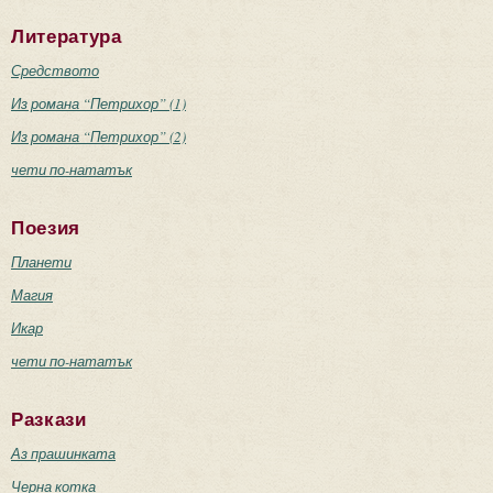
Литература
Средството
Из романа “Петрихор” (1)
Из романа “Петрихор” (2)
чети по-нататък
Поезия
Планети
Магия
Икар
чети по-нататък
Разкази
Аз прашинката
Черна котка