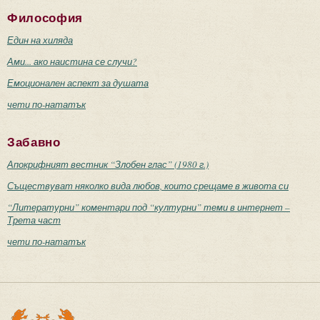
Философия
Един на хиляда
Ами... ако наистина се случи?
Емоционален аспект за душата
чети по-нататък
Забавно
Апокрифният вестник “Злобен глас” (1980 г.)
Съществуват няколко вида любов, които срещаме в живота си
“Литературни” коментари под “културни” теми в интернет –
Трета част
чети по-нататък