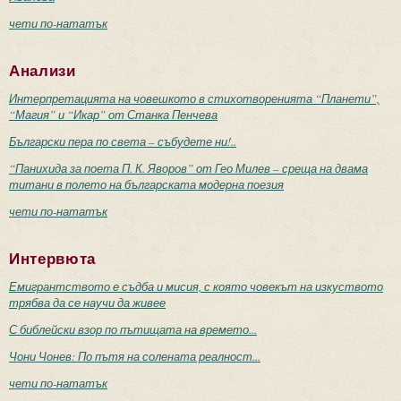
чети по-нататък
Анализи
Интерпретацията на човешкото в стихотворенията “Планети”,
“Магия” и “Икар” от Станка Пенчева
Български пера по света – събудете ни!..
“Панихида за поета П. К. Яворов” от Гео Милев – среща на двама
титани в полето на българската модерна поезия
чети по-нататък
Интервюта
Емигрантството е съдба и мисия, с която човекът на изкуството
трябва да се научи да живее
С библейски взор по пътищата на времето...
Чони Чонев: По пътя на солената реалност...
чети по-нататък