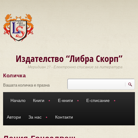
Премини към основното съдържание
Издателство “Либра Скорп”
Меридиан 27 - Електронно списание за литература
Количка
Търси
Форма за търсене
Вашата количка е празна
Начало
Книги
Е-книги
Е-списание
Автори
За нас
Контакти