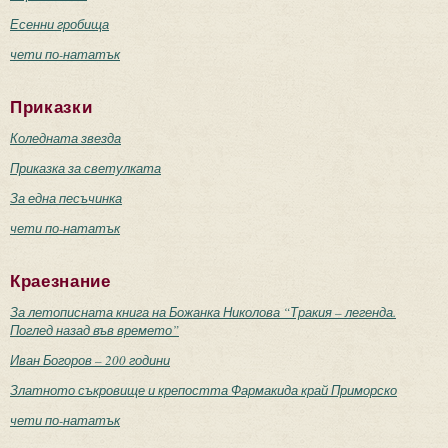
Есенни гробища
чети по-нататък
Приказки
Коледната звезда
Приказка за светулката
За една песъчинка
чети по-нататък
Краезнание
За летописната книга на Божанка Николова “Тракия – легенда.
Поглед назад във времето”
Иван Богоров – 200 години
Златното съкровище и крепостта Фармакида край Приморско
чети по-нататък