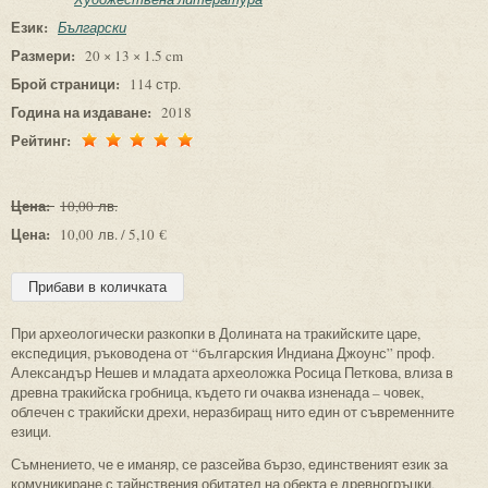
Език:
Български
Размери:
20 × 13 × 1.5 cm
Брой страници:
114 стр.
Година на издаване:
2018
Рейтинг:
Цена:
10,00 лв.
Цена:
10,00 лв. / 5,10 €
При археологически разкопки в Долината на тракийските царе,
експедиция, ръководена от “българския Индиана Джоунс” проф.
Александър Нешев и младата археоложка Росица Петкова, влиза в
древна тракийска гробница, където ги очаква изненада – човек,
облечен с тракийски дрехи, неразбиращ нито един от съвременните
езици.
Съмнението, че е иманяр, се разсейва бързо, единственият език за
комуникиране с тайнствения обитател на обекта е древногръцки,