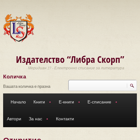
Премини към основното съдържание
Издателство “Либра Скорп”
Меридиан 27 - Електронно списание за литература
Количка
Търси
Форма за търсене
Вашата количка е празна
Начало
Книги
Е-книги
Е-списание
Автори
За нас
Контакти