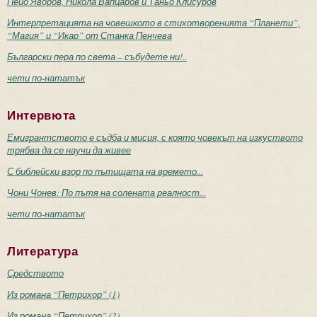
Пейо Яворов, Никола Вапцаров и Таньо Клисуров
Интерпретацията на човешкото в стихотворенията “Планети”,
“Магия” и “Икар” от Станка Пенчева
Български пера по света – събудете ни!..
чети по-нататък
Интервюта
Емигрантството е съдба и мисия, с която човекът на изкуството
трябва да се научи да живее
С библейски взор по пътищата на времето...
Чони Чонев: По пътя на солената реалност...
чети по-нататък
Литература
Средството
Из романа “Петрихор” (1)
Из романа “Петрихор” (2)