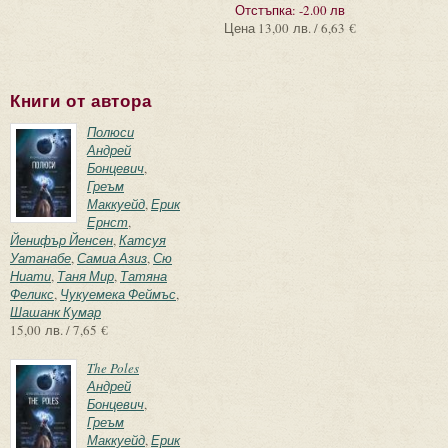
Отстъпка:
-2.00 лв
Цена
13,00 лв. / 6,63 €
Книги от автора
Полюси
Андрей
Бонцевич
,
Греъм
Маккуейд
,
Ерик
Ернст
,
Йенифър Йенсен
,
Катсуя
Уатанабе
,
Самиа Азиз
,
Сю
Ниати
,
Таня Мир
,
Татяна
Феликс
,
Чукуемека Феймъс
,
Шашанк Кумар
15,00 лв. / 7,65 €
The Poles
Андрей
Бонцевич
,
Греъм
Маккуейд
,
Ерик