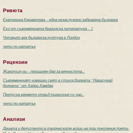
Ревюта
Екатерина Каравелова – една незаслужено забравена българка
Ехо от съвременната бразилска литература – 2
Четвърт век българска култура в Лондон
чети по-нататък
Рецензии
Животът ни – прощален дар за вечността...
Съвременният човешки свят в стихосбирката “Нарисувай
болката” от Хайри Хамдан
Препуска времето отвъд първичния си чар...
чети по-нататък
Анализи
Децата и детството в творческите визии на три поколения поети: