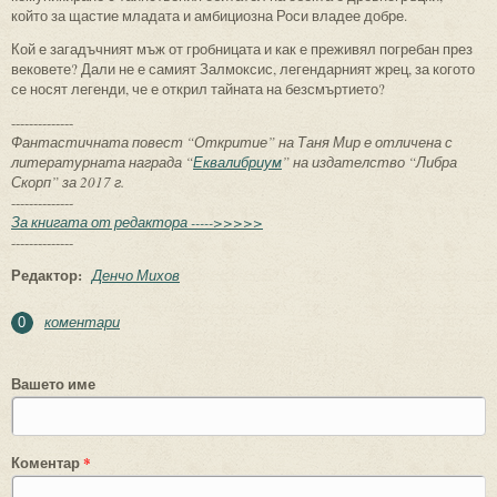
който за щастие младата и амбициозна Роси владее добре.
Кой е загадъчният мъж от гробницата и как е преживял погребан през
вековете? Дали не е самият Залмоксис, легендарният жрец, за когото
се носят легенди, че е открил тайната на безсмъртието?
--------------
Фантастичната повест “Откритие” на Таня Мир е отличена с
литературната награда “
Еквалибриум
” на издателство “Либра
Скорп” за 2017 г.
--------------
За книгата от редактора ----->>>>>
--------------
Редактор:
Денчо Михов
коментари
0
Вашето име
Коментар
*