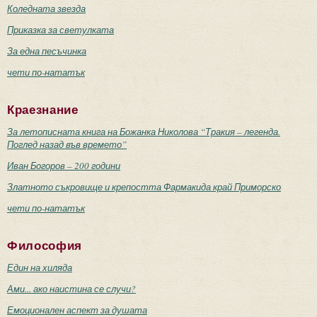
Коледната звезда
Приказка за светулката
За една песъчинка
чети по-нататък
Краезнание
За летописната книга на Божанка Николова “Тракия – легенда.
Поглед назад във времето”
Иван Богоров – 200 години
Златното съкровище и крепостта Фармакида край Приморско
чети по-нататък
Философия
Един на хиляда
Ами... ако наистина се случи?
Емоционален аспект за душата