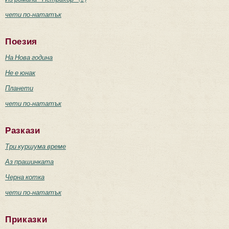
чети по-нататък
Поезия
На Нова година
Не е юнак
Планети
чети по-нататък
Разкази
Три куршума време
Аз прашинката
Черна котка
чети по-нататък
Приказки