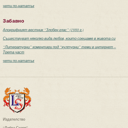
чети по-нататък
Забавно
Апокрифният вестник “Злобен глас” (1980 г.)
Съществуват няколко вида любов, които срещаме в живота си
“Литературни” коментари под “културни” теми в интернет –
Трета част
чети по-нататък
Издателство
“Либра Скорп”