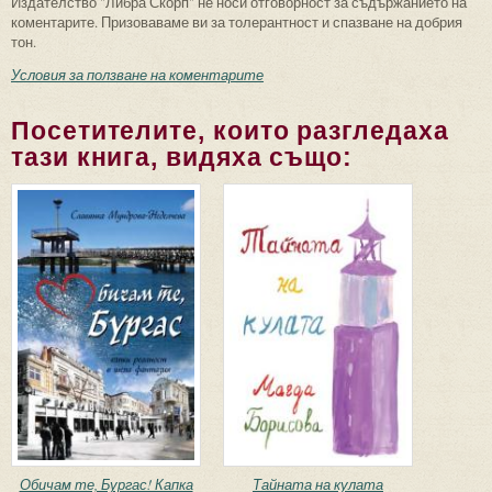
Издателство "Либра Скорп" не носи отговорност за съдържанието на
коментарите. Призоваваме ви за толерантност и спазване на добрия
тон.
Условия за ползване на коментарите
Посетителите, които разгледаха
тази книга, видяха също:
Обичам те, Бургас! Капка
Тайната на кулата