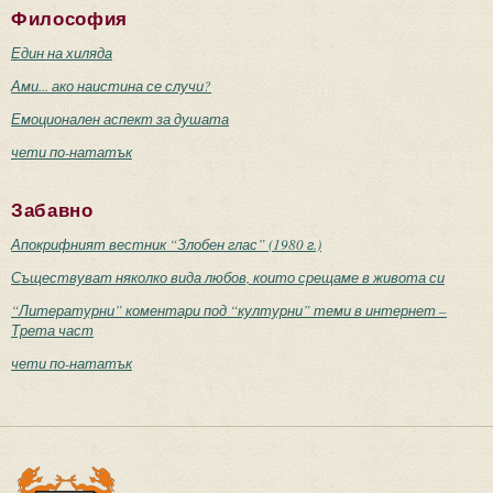
Философия
Един на хиляда
Ами... ако наистина се случи?
Емоционален аспект за душата
чети по-нататък
Забавно
Апокрифният вестник “Злобен глас” (1980 г.)
Съществуват няколко вида любов, които срещаме в живота си
“Литературни” коментари под “културни” теми в интернет –
Трета част
чети по-нататък