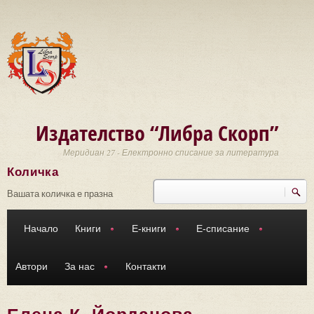
Премини към основното съдържание
Издателство “Либра Скорп”
Меридиан 27 - Електронно списание за литература
Количка
Търси
Форма за търсене
Вашата количка е празна
Начало
Книги
Е-книги
Е-списание
Автори
За нас
Контакти