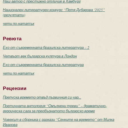
Наш автор с престижно отличие в Хамбург
Национален литературен конкурс “Петя Дубарова ‘2025”
(резултати)
чети по-нататък
Ревюта
Ехо от съвременната бразилска литература – 2
Четвърт век българска култура в Лондон
Ехо от съвременната бразилска литература
чети по-нататък
Рецензии
Препуска времето отвъд първичния си чар...
Поетичната антология “Омълнени треви” – драматично-
героическа сага за преобърнатото българско време
Човекът в сборника с разкази “Сенките на времето” от Милка
Иванова