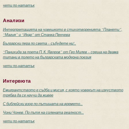
чети по-нататък
Анализи
Интерпретацията на човешкото в стихотворенията “Планети”,
“Магия” и “Икар” от Станка Пенчева
Български пера по света – събудете ни!..
“Панихида за поета П. К. Яворов” от Гео Милев – среща на двама
титани в полето на българската модерна поезия
чети по-нататък
Интервюта
Емигрантството е съдба и мисия, с която човекът на изкуството
трябва да се научи да живее
С библейски взор по пътищата на времето...
Чони Чонев: По пътя на солената реалност...
чети по-нататък