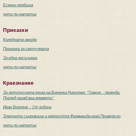
Есенни гробища
чети по-нататък
Приказки
Коледната звезда
Приказка за светулката
За една песъчинка
чети по-нататък
Краезнание
За летописната книга на Божанка Николова “Тракия – легенда.
Поглед назад във времето”
Иван Богоров – 200 години
Златното съкровище и крепостта Фармакида край Приморско
чети по-нататък