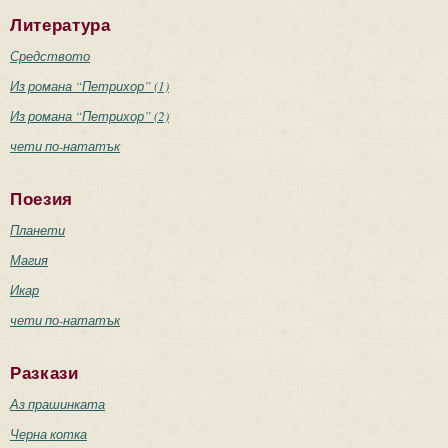
Литература
Средството
Из романа “Петрихор” (1)
Из романа “Петрихор” (2)
чети по-нататък
Поезия
Планети
Магия
Икар
чети по-нататък
Разкази
Аз прашинката
Черна котка