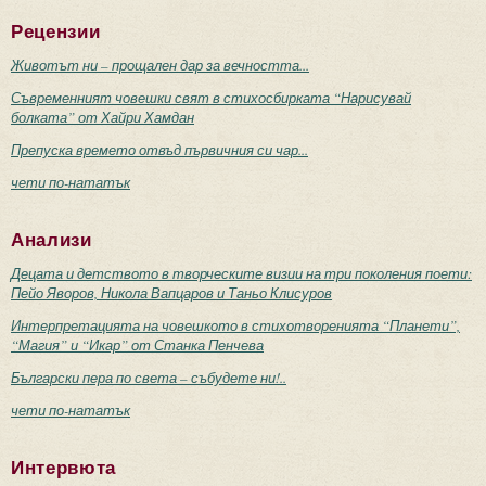
Рецензии
Животът ни – прощален дар за вечността...
Съвременният човешки свят в стихосбирката “Нарисувай
болката” от Хайри Хамдан
Препуска времето отвъд първичния си чар...
чети по-нататък
Анализи
Децата и детството в творческите визии на три поколения поети:
Пейо Яворов, Никола Вапцаров и Таньо Клисуров
Интерпретацията на човешкото в стихотворенията “Планети”,
“Магия” и “Икар” от Станка Пенчева
Български пера по света – събудете ни!..
чети по-нататък
Интервюта