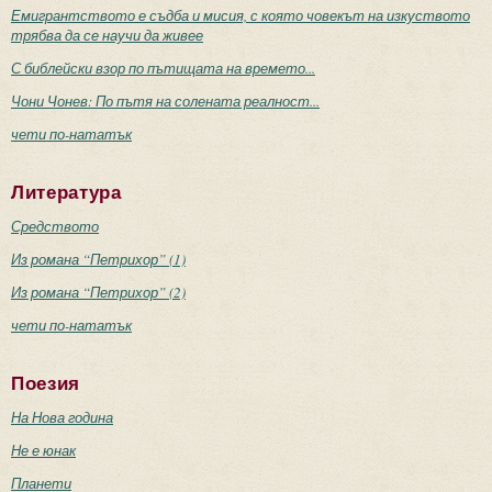
Емигрантството е съдба и мисия, с която човекът на изкуството
трябва да се научи да живее
С библейски взор по пътищата на времето...
Чони Чонев: По пътя на солената реалност...
чети по-нататък
Литература
Средството
Из романа “Петрихор” (1)
Из романа “Петрихор” (2)
чети по-нататък
Поезия
На Нова година
Не е юнак
Планети