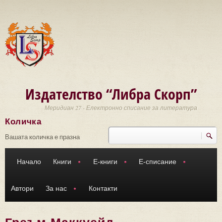
Премини към основното съдържание
Издателство “Либра Скорп”
Меридиан 27 - Електронно списание за литература
Количка
Търси
Форма за търсене
Вашата количка е празна
Начало
Книги
Е-книги
Е-списание
Автори
За нас
Контакти