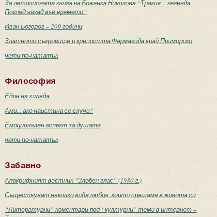
За летописната книга на Божанка Николова “Тракия – легенда.
Поглед назад във времето”
Иван Богоров – 200 години
Златното съкровище и крепостта Фармакида край Приморско
чети по-нататък
Философия
Един на хиляда
Ами... ако наистина се случи?
Емоционален аспект за душата
чети по-нататък
Забавно
Апокрифният вестник “Злобен глас” (1980 г.)
Съществуват няколко вида любов, които срещаме в живота си
“Литературни” коментари под “културни” теми в интернет –