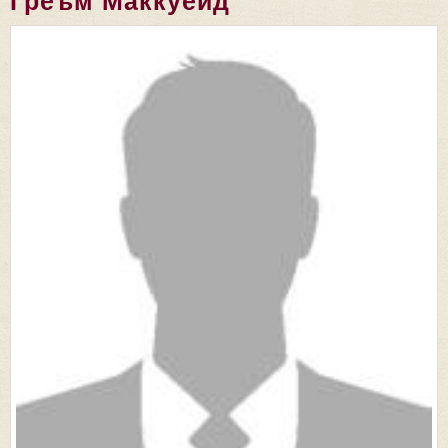
Греъм Маккуейд