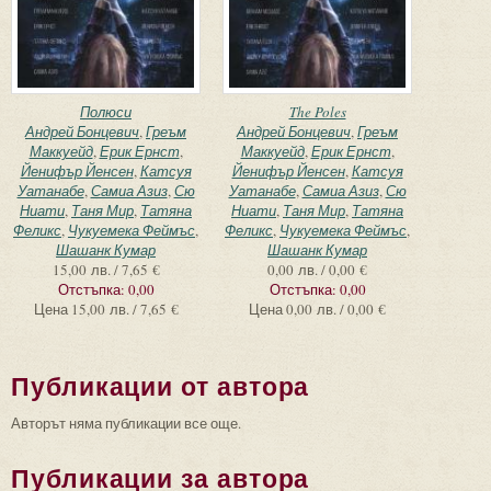
Полюси
The Poles
Андрей Бонцевич
,
Греъм
Андрей Бонцевич
,
Греъм
Маккуейд
,
Ерик Ернст
,
Маккуейд
,
Ерик Ернст
,
Йенифър Йенсен
,
Катсуя
Йенифър Йенсен
,
Катсуя
Уатанабе
,
Самиа Азиз
,
Сю
Уатанабе
,
Самиа Азиз
,
Сю
Ниати
,
Таня Мир
,
Татяна
Ниати
,
Таня Мир
,
Татяна
Феликс
,
Чукуемека Феймъс
,
Феликс
,
Чукуемека Феймъс
,
Шашанк Кумар
Шашанк Кумар
15,00 лв. / 7,65 €
0,00 лв. / 0,00 €
Отстъпка:
0,00
Отстъпка:
0,00
Цена
15,00 лв. / 7,65 €
Цена
0,00 лв. / 0,00 €
Публикации от автора
Авторът няма публикации все още.
Публикации за автора