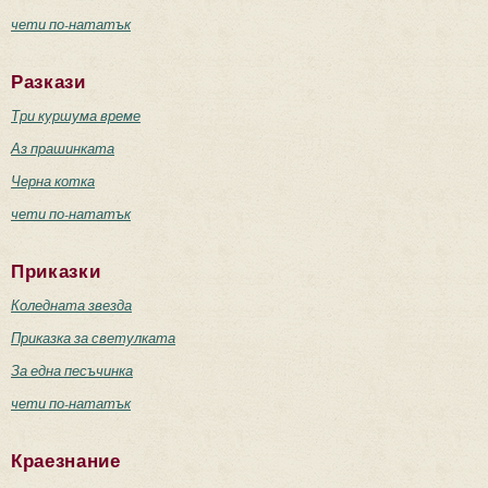
чети по-нататък
Разкази
Три куршума време
Аз прашинката
Черна котка
чети по-нататък
Приказки
Коледната звезда
Приказка за светулката
За една песъчинка
чети по-нататък
Краезнание