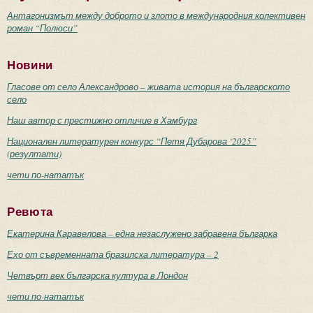
Антагонизмът между доброто и злото в международния колективен
роман “Полюси”
Новини
Гласове от село Александрово – живата история на българското
село
Наш автор с престижно отличие в Хамбург
Национален литературен конкурс “Петя Дубарова ‘2025”
(резултати)
чети по-нататък
Ревюта
Екатерина Каравелова – една незаслужено забравена българка
Ехо от съвременната бразилска литература – 2
Четвърт век българска култура в Лондон
чети по-нататък