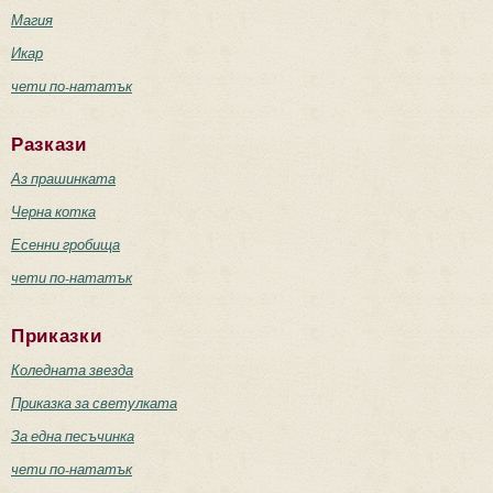
Магия
Икар
чети по-нататък
Разкази
Аз прашинката
Черна котка
Есенни гробища
чети по-нататък
Приказки
Коледната звезда
Приказка за светулката
За една песъчинка
чети по-нататък