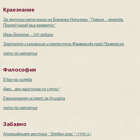
Краезнание
За летописната книга на Божанка Николова “Тракия – легенда.
Поглед назад във времето”
Иван Богоров – 200 години
Златното съкровище и крепостта Фармакида край Приморско
чети по-нататък
Философия
Един на хиляда
Ами... ако наистина се случи?
Емоционален аспект за душата
чети по-нататък
Забавно
Апокрифният вестник “Злобен глас” (1980 г.)