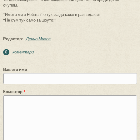
счупим.
“Името ми е Рейвън” е тук, за да каже в разпада си:
“Не съм тук само за шоуто!”
--------------
Редактор:
Денчо Михов
коментари
0
Вашето име
Коментар
*