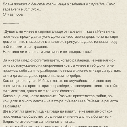
Всяка прилика с действителни лица и събития е случайна. Само
гарванът е истински.
От автора
--------------
“Душата ми живее в сиропиталище от гарвани” – казва Рейвън на
портиера, преди да напусне Дома за изоставени деца, но за да спре
демоничните гласове от миналото е принудена да се изправи пред
най-големите си страхове.
Наистина ли е завинаги или винаги се връщаме там?
За живота след сиропиталището, когато разбереш, че невинаги си
отива с напускането на опорочения кръг, а живее в теб, докато не
приемеш себе си и не разбереш, че няма значение откъде си тръгнал,
стига да искаш да се промениш към по-добро.
Какво ще се случи с Рейвън, когато по случайност се озове под
светлината на прожекторите и разбере, че звездният живот, за който
си е мечтала, далеч не е толкова бляскав?
Каква е цената, която плащаме? Разбити приятелства, тайни, рок
концерти и много мечти – на вятъра. “Името ми е Рейвън” е рецепта
за скандал.
Ще могат ли двете лица на града да видят, че независимо от коя
прослойка на обществото са, няма значение дали са богати или
бедни, когато всички си приличат в тъгата.
Тогава разбираме, че изглеждаме най-цели точно преди да се