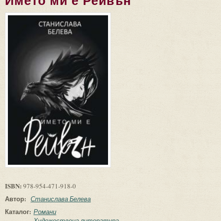
Името ми е Рейвън
ISBN:
978-954-471-918-0
Автор:
Станислава Белева
Каталог:
Романи
Художествена литература