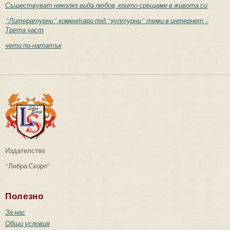
Съществуват няколко вида любов, които срещаме в живота си
“Литературни” коментари под “културни” теми в интернет –
Трета част
чети по-нататък
Издателство
“Либра Скорп”
Полезно
За нас
Общи условия