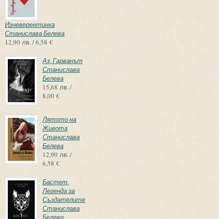
Изневерентинка
Станислава Белева
12,90 лв. / 6,58 €
Аз, Гарванът
Станислава
Белева
15,68 лв. /
8,00 €
Лятото на
Живота
Станислава
Белева
12,90 лв. /
6,58 €
Бастет.
Легенда за
Създателите
Станислава
Белева