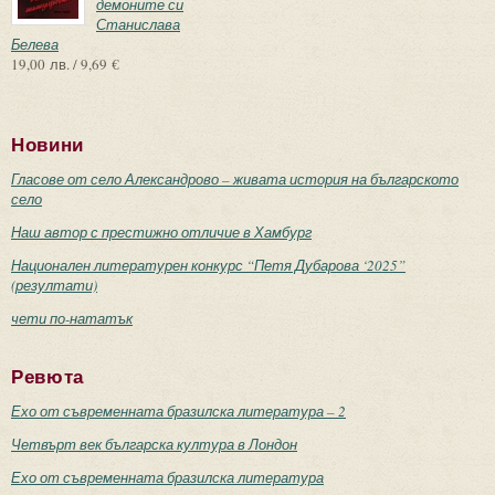
демоните си
Станислава
Белева
19,00 лв. / 9,69 €
Новини
Гласове от село Александрово – живата история на българското
село
Наш автор с престижно отличие в Хамбург
Национален литературен конкурс “Петя Дубарова ‘2025”
(резултати)
чети по-нататък
Ревюта
Ехо от съвременната бразилска литература – 2
Четвърт век българска култура в Лондон
Ехо от съвременната бразилска литература