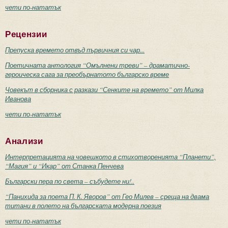
чети по-нататък
Рецензии
Препуска времето отвъд първичния си чар...
Поетичната антология “Омълнени треви” – драматично-
героическа сага за преобърнатото българско време
Човекът в сборника с разкази “Сенките на времето” от Милка
Иванова
чети по-нататък
Анализи
Интерпретацията на човешкото в стихотворенията “Планети”,
“Магия” и “Икар” от Станка Пенчева
Български пера по света – събудете ни!..
“Панихида за поета П. К. Яворов” от Гео Милев – среща на двама
титани в полето на българската модерна поезия
чети по-нататък