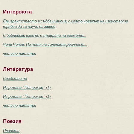
Интервюта
Емигрантството е съдба и мисия, с която човекът на изкуството
трябва да се научи да живее
С библейски взор по пътищата на времето...
Чони Чонев: По пътя на солената реалност...
чети по-нататък
Литература
Средството
Из романа “Петрихор” (1)
Из романа “Петрихор” (2)
чети по-нататък
Поезия
Планети