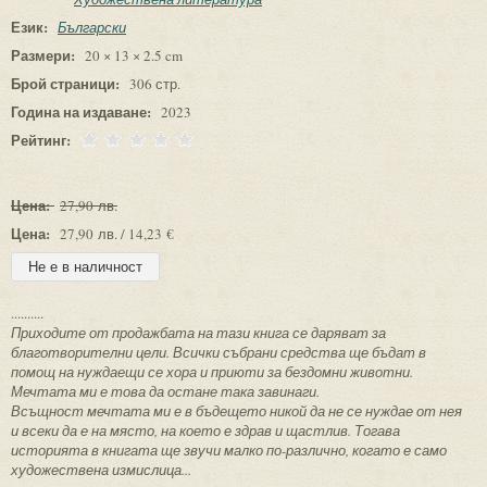
Език:
Български
Размери:
20 × 13 × 2.5 cm
Брой страници:
306 стр.
Година на издаване:
2023
Рейтинг:
Цена:
27,90 лв.
Цена:
27,90 лв. / 14,23 €
..........
Приходите от продажбата на тази книга се даряват за
благотворителни цели. Всички събрани средства ще бъдат в
помощ на нуждаещи се хора и приюти за бездомни животни.
Мечтата ми е това да остане така завинаги.
Всъщност мечтата ми е в бъдещето никой да не се нуждае от нея
и всеки да е на място, на което е здрав и щастлив. Тогава
историята в книгата ще звучи малко по-различно, когато е само
художествена измислица...