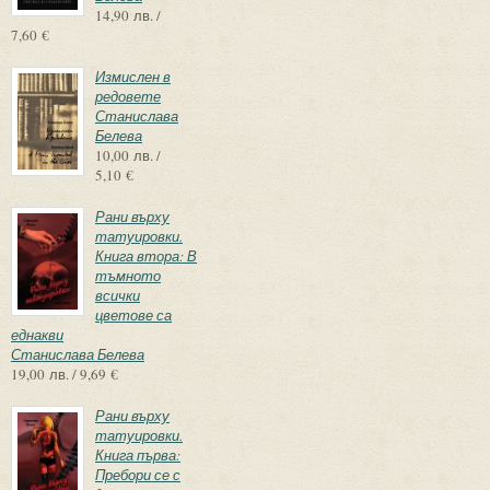
14,90 лв. /
7,60 €
Измислен в
редовете
Станислава
Белева
10,00 лв. /
5,10 €
Рани върху
татуировки.
Книга втора: В
тъмното
всички
цветове са
еднакви
Станислава Белева
19,00 лв. / 9,69 €
Рани върху
татуировки.
Книга първа:
Пребори се с