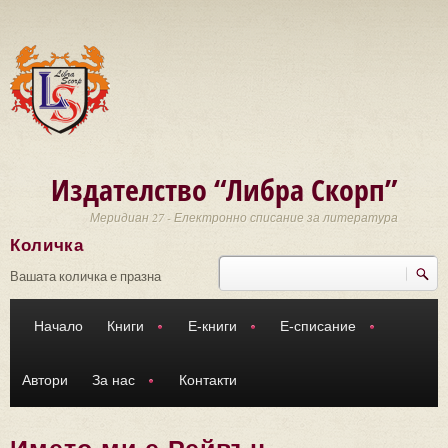
Премини към основното съдържание
Издателство “Либра Скорп”
Меридиан 27 - Електронно списание за литература
Количка
Търси
Форма за търсене
Вашата количка е празна
Начало
Книги
Е-книги
Е-списание
Автори
За нас
Контакти