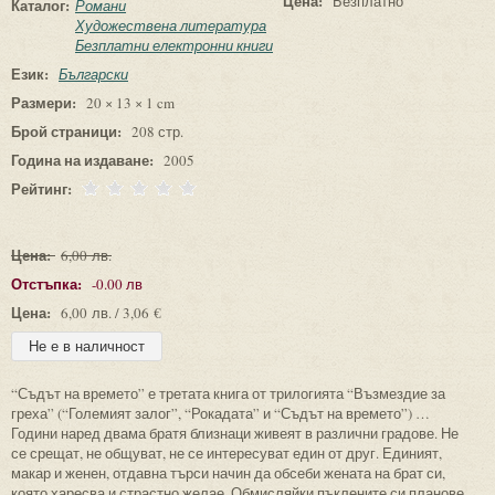
Цена:
Безплатно
Каталог:
Романи
Художествена литература
Безплатни електронни книги
Език:
Български
Размери:
20 × 13 × 1 cm
Брой страници:
208 стр.
Година на издаване:
2005
Рейтинг:
Цена:
6,00 лв.
Отстъпка:
-0.00 лв
Цена:
6,00 лв. / 3,06 €
“Съдът на времето” е третата книга от трилогията “Възмездие за
греха” (“Големият залог”, “Рокадата” и “Съдът на времето”) …
Години наред двама братя близнаци живеят в различни градове. Не
се срещат, не общуват, не се интересуват един от друг. Единият,
макар и женен, отдавна търси начин да обсеби жената на брат си,
която харесва и страстно желае. Обмисляйки пъклените си планове,