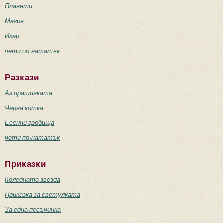
Планети
Магия
Икар
чети по-нататък
Разкази
Аз прашинката
Черна котка
Есенни гробища
чети по-нататък
Приказки
Коледната звезда
Приказка за светулката
За една песъчинка