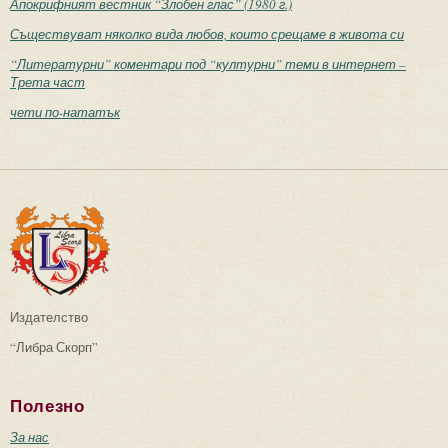
Апокрифният вестник “Злобен глас” (1980 г.)
Съществуват няколко вида любов, които срещаме в живота си
“Литературни” коментари под “културни” теми в интернет –
Трета част
чети по-нататък
Издателство
“Либра Скорп”
Полезно
За нас