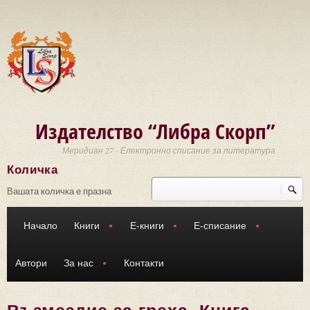
Премини към основното съдържание
Издателство “Либра Скорп”
Меридиан 27 - Електронно списание за литература
Количка
Търси
Форма за търсене
Вашата количка е празна
Начало
Книги
Е-книги
Е-списание
Автори
За нас
Контакти