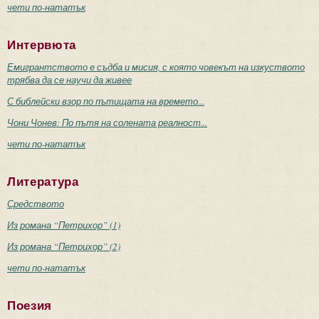
чети по-нататък
Интервюта
Емигрантството е съдба и мисия, с която човекът на изкуството
трябва да се научи да живее
С библейски взор по пътищата на времето...
Чони Чонев: По пътя на солената реалност...
чети по-нататък
Литература
Средството
Из романа “Петрихор” (1)
Из романа “Петрихор” (2)
чети по-нататък
Поезия