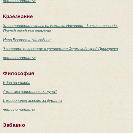
чети по-нататък
Краезнание
За летописната книга на Божанка Николова “Тракия – легенда.
Поглед назад във времето”
Иван Богоров – 200 години
Златното съкровище и крепостта Фармакида край Приморско
чети по-нататък
Философия
Един на хиляда
Ами... ако наистина се случи?
Емоционален аспект за душата
чети по-нататък
Забавно