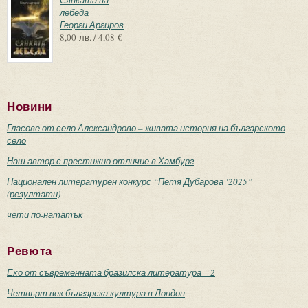
лебеда
Георги Аргиров
8,00 лв. / 4,08 €
Новини
Гласове от село Александрово – живата история на българското
село
Наш автор с престижно отличие в Хамбург
Национален литературен конкурс “Петя Дубарова ‘2025”
(резултати)
чети по-нататък
Ревюта
Ехо от съвременната бразилска литература – 2
Четвърт век българска култура в Лондон