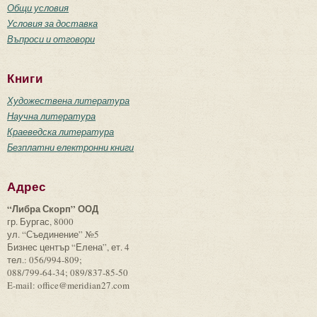
Общи условия
Условия за доставка
Въпроси и отговори
Книги
Художествена литература
Научна литература
Краеведска литература
Безплатни електронни книги
Адрес
“Либра Скорп” ООД
гр. Бургас, 8000
ул. “Съединение” №5
Бизнес център “Елена”, ет. 4
тел.: 056/994-809;
088/799-64-34; 089/837-85-50
E-mail: office@meridian27.com