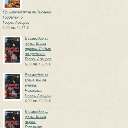
Приключенията на Писанчо-
Горделанчо
Георги Аргиров
3,00 лв. / 1,53 €
Възмездие за
греха. Книга
трета. Съдът
на времето
Георги Аргиров
6,00 лв. / 3,06 €
Възмездие за
греха. Книга
втора.
Рокадата
Георги Аргиров
6,00 лв. / 3,06 €
Възмездие за
греха. Книга
първа.
Големият