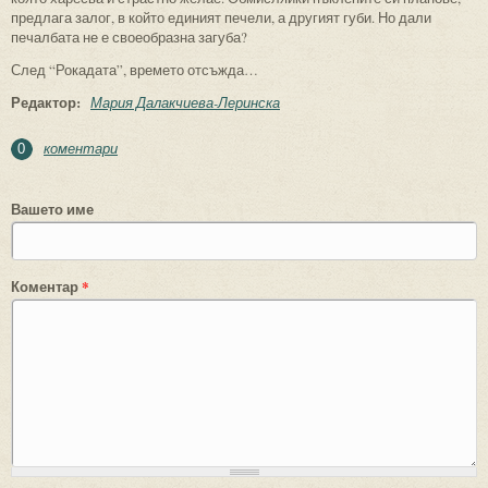
предлага залог, в който единият печели, а другият губи. Но дали
печалбата не е своеобразна загуба?
След “Рокадата”, времето отсъжда…
Редактор:
Мария Далакчиева-Леринска
коментари
0
Вашето име
Коментар
*