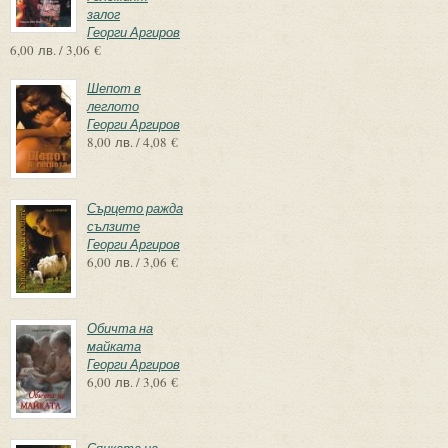
залог
Георги Аргиров
6,00 лв. / 3,06 €
Шепот в
леглото
Георги Аргиров
8,00 лв. / 4,08 €
Сърцето ражда
сълзите
Георги Аргиров
6,00 лв. / 3,06 €
Обичта на
майката
Георги Аргиров
6,00 лв. / 3,06 €
Сянката на