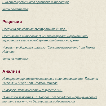
Ехо от съвременната бразилска литература
чети по-нататък
Рецензии
Препуска времето отвъд първичния си чар...
Поетичната антология “Омълнени треви” – драматично-
героическа сага за преобърнатото българско време
Човекът в сборника с разкази “Сенките на времето” от Милка
Иванова
чети по-нататък
Анализи
Интерпретацията на човешкото в стихотворенията “Планети”,
“Магия” и “Икар” от Станка Пенчева
Български пера по света – събудете ни!..
“Панихида за поета П. К. Яворов” от Гео Милев – среща на двама
титани в полето на българската модерна поезия