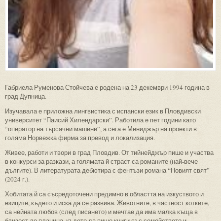
Габриела Руменова Стойчева е родена на 23 декември 1994 година в
град Дупница.
Изучавала е приложна лингвистика с испански език в Пловдивски
университет “Паисий Хилендарски”. Работила е пет години като
“оператор на търсачни машини”, а сега е Мениджър на проекти в
голяма Норвежка фирма за превод и локализация.
Живее, работи и твори в град Пловдив. От тийнейджър пише и участва
в конкурси за разкази, а голямата й страст са романите (най-вече
дългите). В литературата дебютира с фентъзи романа “Новият свят”
(2024 г.).
Хобитата й са съсредоточени предимно в областта на изкуството и
езиците, където и иска да се развива. Животните, в частност котките,
са нейната любов (след писането) и мечтае да има малка къща в
близост до планина, където да пише книги със семейството и