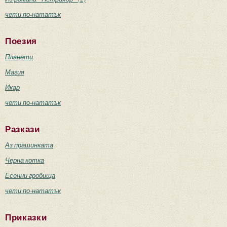
чети по-нататък
Поезия
Планети
Магия
Икар
чети по-нататък
Разкази
Аз прашинката
Черна котка
Есенни гробища
чети по-нататък
Приказки