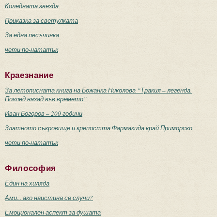
Коледната звезда
Приказка за светулката
За една песъчинка
чети по-нататък
Краезнание
За летописната книга на Божанка Николова “Тракия – легенда.
Поглед назад във времето”
Иван Богоров – 200 години
Златното съкровище и крепостта Фармакида край Приморско
чети по-нататък
Философия
Един на хиляда
Ами... ако наистина се случи?
Емоционален аспект за душата