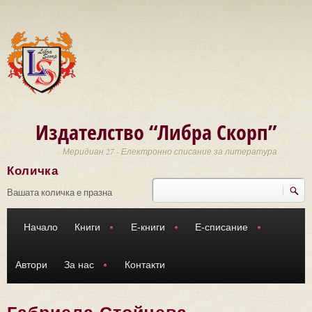
Премини към основното съдържание
Издателство “Либра Скорп”
Меридиан 27 - Електронно списание за литература
Количка
Търси
Форма за търсене
Вашата количка е празна
Начало
Книги
Е-книги
Е-списание
Автори
За нас
Контакти