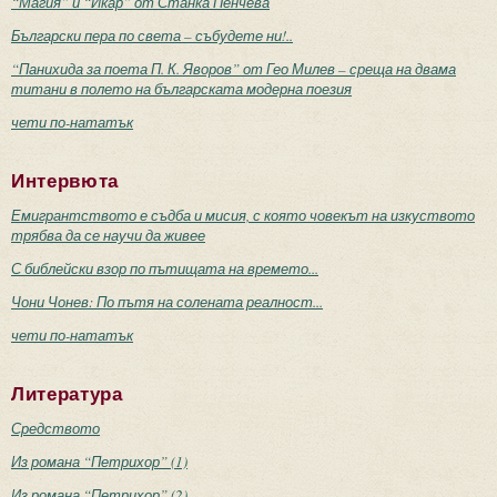
“Магия” и “Икар” от Станка Пенчева
Български пера по света – събудете ни!..
“Панихида за поета П. К. Яворов” от Гео Милев – среща на двама
титани в полето на българската модерна поезия
чети по-нататък
Интервюта
Емигрантството е съдба и мисия, с която човекът на изкуството
трябва да се научи да живее
С библейски взор по пътищата на времето...
Чони Чонев: По пътя на солената реалност...
чети по-нататък
Литература
Средството
Из романа “Петрихор” (1)
Из романа “Петрихор” (2)