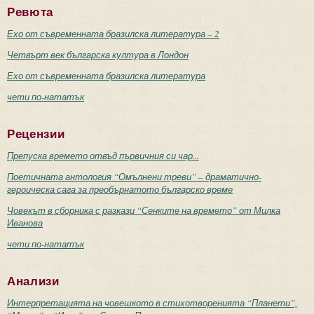
Ревюта
Ехо от съвременната бразилска литература – 2
Четвърт век българска култура в Лондон
Ехо от съвременната бразилска литература
чети по-нататък
Рецензии
Препуска времето отвъд първичния си чар...
Поетичната антология “Омълнени треви” – драматично-
героическа сага за преобърнатото българско време
Човекът в сборника с разкази “Сенките на времето” от Милка
Иванова
чети по-нататък
Анализи
Интерпретацията на човешкото в стихотворенията “Планети”,