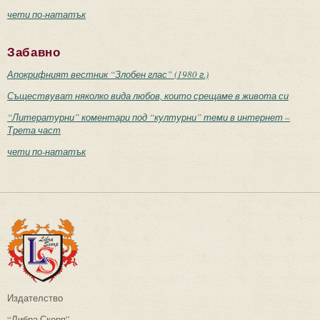
чети по-нататък
Забавно
Апокрифният вестник “Злобен глас” (1980 г.)
Съществуват няколко вида любов, които срещаме в живота си
“Литературни” коментари под “културни” теми в интернет –
Трета част
чети по-нататък
Издателство
“Либра Скорп”