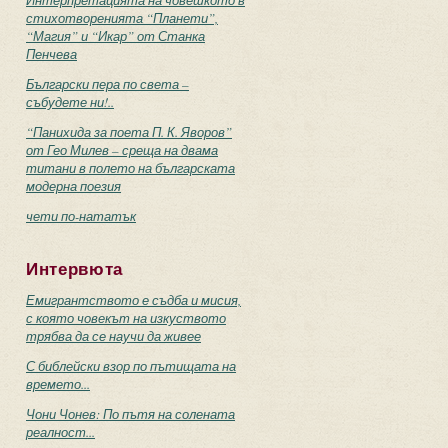
Интерпретацията на човешкото в
стихотворенията “Планети”,
“Магия” и “Икар” от Станка
Пенчева
Български пера по света –
събудете ни!..
“Панихида за поета П. К. Яворов”
от Гео Милев – среща на двама
титани в полето на българската
модерна поезия
чети по-нататък
Интервюта
Емигрантството е съдба и мисия,
с която човекът на изкуството
трябва да се научи да живее
С библейски взор по пътищата на
времето...
Чони Чонев: По пътя на солената
реалност...