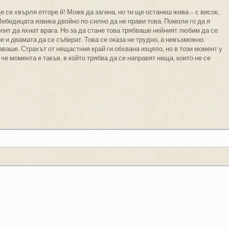
ще се хвърля отгоре й! Може да загина, но ти ще останеш жива – с висок,
Лебедицата извика двойно по-силно да не прави това. Помоли го да я
пит да яхнат врага. Но за да стане това трябваше нейният любим да се
 и двамата да се съберат. Това се оказа не трудно, а невъзможно.
аше. Страхът от нещастния край ги обхвана изцяло, но в този момент у
че момента е такъв, в който трябва да се направят неща, които не се