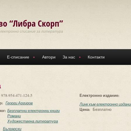
во “Либра Скорп”
Електронно списание за литература
Е-списание
Автори
За нас
Контакти
а
:
Електронно издание:
978-954-471-124-5
р:
Георги Аргиров
Линк към електронно издани
Цена:
Безплатно
лог:
Безплатни електронни книги
Романи
Художествена литература
:
Български