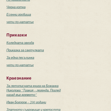
Черна котка
Есенни гробища
чети по-нататък
Приказки
Коледната звезда
Приказка за светулката
За една песъчинка
чети по-нататък
Краезнание
За летописната книга на Божанка
Николова “Тракия – легенда. Поглед
назад във времето”
Иван Богоров – 200 години
Златното съкровище и крепостта