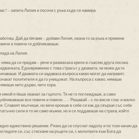
нас? – запита Лилия и посочи с ръка къде се намира.
аботиш. Дай да бягаме – добави Лилия, хвана го за ръка и промени
овече и повече ги доближаваше.
гледа на Лилия.
 няма да се предам – рече и размахаха криле в съвсем друга посока.
двачката. Едновременно с това страхът у двамата, че може да ги
величаваше. И двамата си задаваха въпроса какво могат да направят.
чакат похитителя и да го унищожат. На въпроса с какво, нямаше
нямаше нито дърво, нито хора.
и някой я беше хванал за гърлото. Тя не го поглеждаше, а само
доближаваше все повече и повече… – Решавай – с по-висок глас и малко
я. Славеят мълчеше, но вече кроеше в себе си как да свърши със себе
татъчно сили и то не само мъжки, но и се поддаваше на страха, който
едно единствено решение. Рязко да се спуснат надолу и по този начин да
огледите си, със стискане на ръцете си, с молитвите към Бога да