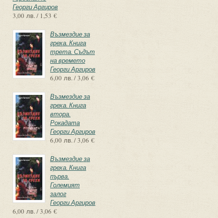
Георги Аргиров
3,00 лв. / 1,53 €
Възмездие за
греха. Книга
трета. Съдът
на времето
Георги Аргиров
6,00 лв. / 3,06 €
Възмездие за
греха. Книга
втора.
Рокадата
Георги Аргиров
6,00 лв. / 3,06 €
Възмездие за
греха. Книга
първа.
Големият
залог
Георги Аргиров
6,00 лв. / 3,06 €