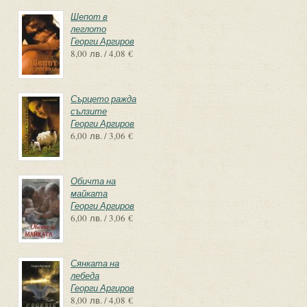
Шепот в
леглото
Георги Аргиров
8,00 лв. / 4,08 €
Сърцето ражда
сълзите
Георги Аргиров
6,00 лв. / 3,06 €
Обичта на
майката
Георги Аргиров
6,00 лв. / 3,06 €
Сянката на
лебеда
Георги Аргиров
8,00 лв. / 4,08 €