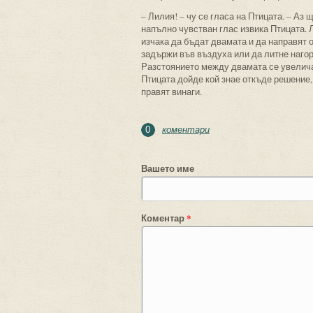
– Лилия! – чу се гласа на Птицата. – Аз 
напълно чувстван глас извика Птицата. 
изчака да бъдат двамата и да направят о
задържи във въздуха или да литне нагоре
Разстоянието между двамата се увеличав
Птицата дойде кой знае откъде решение, 
правят винаги.
коментари
0
Вашето име
Коментар
*