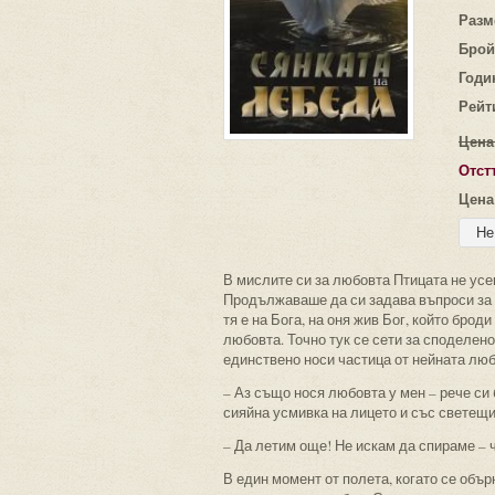
Разм
Брой
Годи
Рейт
Цена
Отст
Цена
В мислите си за любовта Птицата не усе
Продължаваше да си задава въпроси за л
тя е на Бога, на оня жив Бог, който брод
любовта. Точно тук се сети за споделено
единствено носи частица от нейната люб
– Аз също нося любовта у мен – рече си
сияйна усмивка на лицето и със светещи
– Да летим още! Не искам да спираме – ч
В един момент от полета, когато се обър