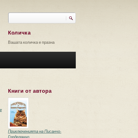
Търси
Форма за търсене
Количка
Вашата количка е празна
Книги от автора
е
Приключенията на Писанчо-
Горделанчо