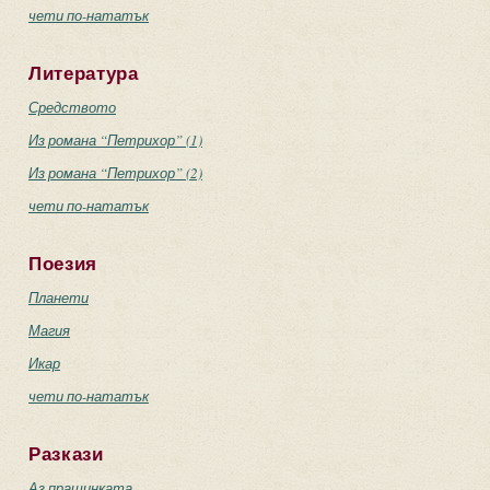
чети по-нататък
Литература
Средството
Из романа “Петрихор” (1)
Из романа “Петрихор” (2)
чети по-нататък
Поезия
Планети
Магия
Икар
чети по-нататък
Разкази
Аз прашинката