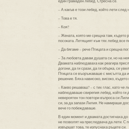
един грамаден лебед. Стресна се.
– А какъв е този лебед, който лети след 
– Това е тя.
– Коя?
– Жената, която ме срещна там, където р
посоката. Летящият към тях лебед все п
– Да бягаме – рече Птицата и срещна по
– За любовта давам душата си, но на нея
Двамата наблюдаваха как реагира пресле
догони, да ги срази, да ги обърка, се у
Птицата се въоръжаваше с мисълта да из
решение. Бяха нависоко, високо, където 
– Какво решаваш? – с тих глас, като че л
наблюдаваше свирепия лебед, който ги 
невероятен тон повтори въпроса си Лили
си, за да запази Лилия. Не намираше дос
вече го побеждаваше.
В един момент и двамата достигнаха до 
не позволят на преследвача да лети. С п
извършат това, те изпуснаха ръцете си.