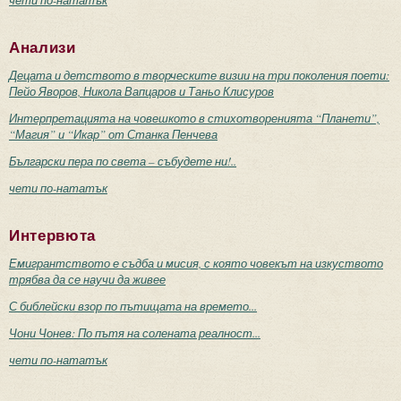
Анализи
Децата и детството в творческите визии на три поколения поети:
Пейо Яворов, Никола Вапцаров и Таньо Клисуров
Интерпретацията на човешкото в стихотворенията “Планети”,
“Магия” и “Икар” от Станка Пенчева
Български пера по света – събудете ни!..
чети по-нататък
Интервюта
Емигрантството е съдба и мисия, с която човекът на изкуството
трябва да се научи да живее
С библейски взор по пътищата на времето...
Чони Чонев: По пътя на солената реалност...
чети по-нататък