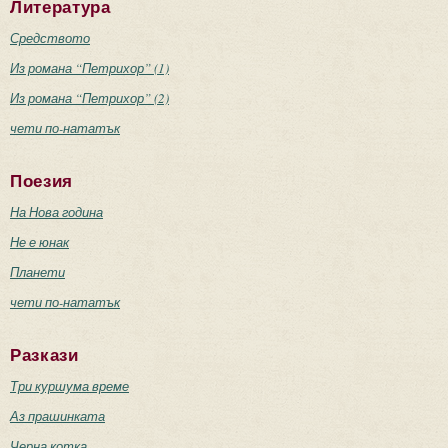
Литература
Средството
Из романа “Петрихор” (1)
Из романа “Петрихор” (2)
чети по-нататък
Поезия
На Нова година
Не е юнак
Планети
чети по-нататък
Разкази
Три куршума време
Аз прашинката
Черна котка