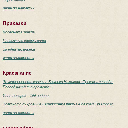
чети по-нататък
Приказки
Коледната звезда
Приказка за светулката
За една песъчинка
чети по-нататък
Краезнание
За летописната книга на Божанка Николова “Тракия – легенда.
Поглед назад във времето”
Иван Богоров – 200 години
Златното съкровище и крепостта Фармакида край Приморско
чети по-нататък
Философия