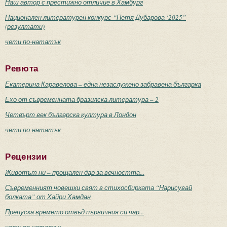
Наш автор с престижно отличие в Хамбург
Национален литературен конкурс “Петя Дубарова ‘2025”
(резултати)
чети по-нататък
Ревюта
Екатерина Каравелова – една незаслужено забравена българка
Ехо от съвременната бразилска литература – 2
Четвърт век българска култура в Лондон
чети по-нататък
Рецензии
Животът ни – прощален дар за вечността...
Съвременният човешки свят в стихосбирката “Нарисувай
болката” от Хайри Хамдан
Препуска времето отвъд първичния си чар...
чети по-нататък