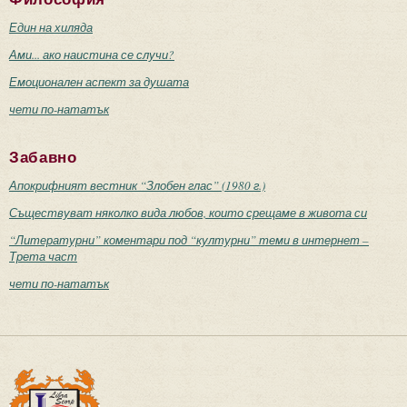
Един на хиляда
Ами... ако наистина се случи?
Емоционален аспект за душата
чети по-нататък
Забавно
Апокрифният вестник “Злобен глас” (1980 г.)
Съществуват няколко вида любов, които срещаме в живота си
“Литературни” коментари под “културни” теми в интернет –
Трета част
чети по-нататък