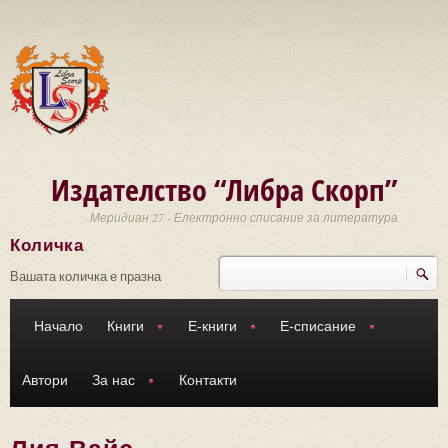
Премини към основното съдържание
Издателство “Либра Скорп”
Меридиан 27 - Електронно списание за литература
Количка
Търси
Форма за търсене
Вашата количка е празна
Начало
Книги
Е-книги
Е-списание
Автори
За нас
Контакти