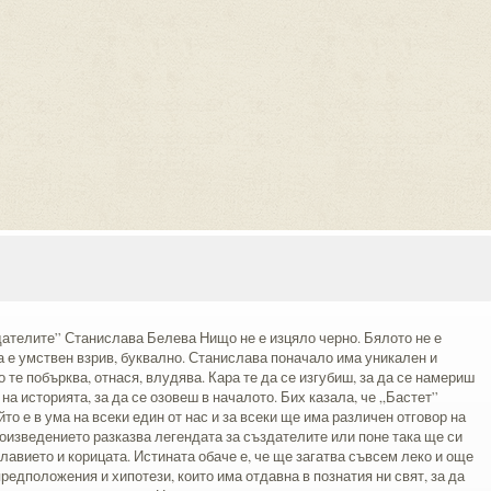
дателите” Станислава Белева Нищо не е изцяло черно. Бялото не е
а е умствен взрив, буквално. Станислава поначало има уникален и
 те побърква, отнася, влудява. Кара те да се изгубиш, за да се намериш
 на историята, за да се озовеш в началото. Бих казала, че „Бастет”
йто е в ума на всеки един от нас и за всеки ще има различен отговор на
оизведението разказва легендата за създателите или поне така ще си
авието и корицата. Истината обаче е, че ще загатва съвсем леко и още
редположения и хипотези, които има отдавна в познатия ни свят, за да