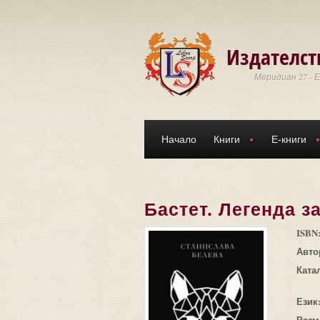
Премини към основното съдържание
Издателст
Меридиан 27 - 
Начало
Книги
Е-книги
Бастет. Легенда з
ISBN
Авто
Ката
Език
Разм