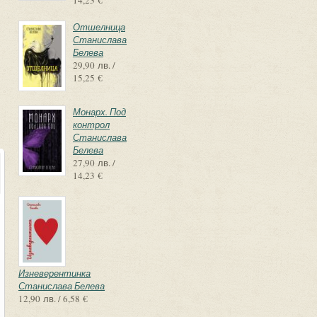
14,23 €
Отшелница
Станислава
Белева
29,90 лв. /
15,25 €
Монарх. Под
контрол
Станислава
Белева
27,90 лв. /
14,23 €
Изневерентинка
Станислава Белева
12,90 лв. / 6,58 €