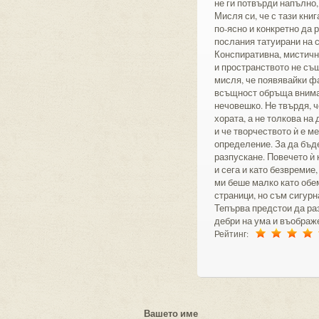
не ги потвърди напълно,
Мисля си, че с тази кни
по-ясно и конкретно да 
послания татуирани на с
Конспиративна, мистичн
и пространството не съ
мисля, че появявайки ф
всъщност обръща вниман
нечовешко. Не твърдя, че
хората, а не толкова на
и че творчеството ѝ е 
определение. За да бъде
разпускане. Повечето ѝ к
и сега и като безвремие
ми беше малко като обе
страници, но съм сигурн
Тепърва предстои да ра
дебри на ума и въображ
Рейтинг:
Вашето име