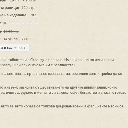
20 × 13 × 1.5 cm
 страници:
120 стр.
на на издаване:
2021
инг:
:
14,90 лв.
:
14,90 лв. / 7,60 €
 крие тайните си в Странджа планина. Има ли прашинка истина или
е разрушили при сблъсъка им с реалността?
на светове, за пръв път се озовава в материалния свят и трябва да се
о живеем, разкрива съществуването на другите цивилизации, които
трагично заседнало в мечтата си за еволюция, богатства и власт, е готово
и нито те, нито хората са толкова добронамерени, а фалшивите месии се