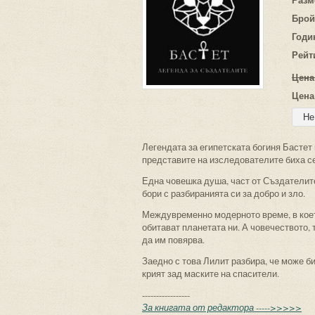
Брой
Годи
Рейт
Цена
Цена
Легендата за египетската богиня Бастет
представите на изследователите биха с
Една човешка душа, част от Създателите 
бори с разбиранията си за добро и зло.
Междувременно модерното време, в коет
обитават планетата ни. А човечеството, 
да им повярва.
Заедно с това Лилит разбира, че може б
крият зад маските на спасители.
-----------------
За книгата от редактора ----->>>>>