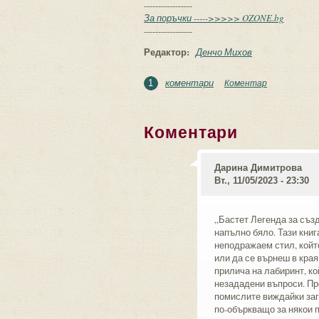
-----------------
За поръчки ----->>>>> OZONE.bg
-----------------
Редактор:
Денчо Михов
коментари
Коментар
1
Коментари
Дарина Димитрова
Вт., 11/05/2023 - 23:30
„Бастет Легенда за съз
напълно бяло. Тази книг
неподражаем стил, който
или да се върнеш в края
прилича на лабиринт, ко
незададени въпроси. Пр
помислите виждайки загл
по-объркващо за някои п