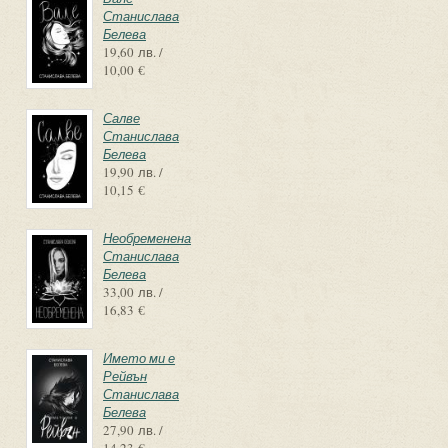
Станислава
Белева
19,60 лв. /
10,00 €
Салве
Станислава
Белева
19,90 лв. /
10,15 €
Необременена
Станислава
Белева
33,00 лв. /
16,83 €
Името ми е
Рейвън
Станислава
Белева
27,90 лв. /