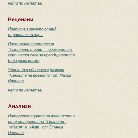
чети по-нататък
Рецензии
Препуска времето отвъд
първичния си чар...
Поетичната антология
“Омълнени треви” – драматично-
героическа сага за преобърнатото
българско време
Човекът в сборника с разкази
“Сенките на времето” от Милка
Иванова
чети по-нататък
Анализи
Интерпретацията на човешкото в
стихотворенията “Планети”,
“Магия” и “Икар” от Станка
Пенчева