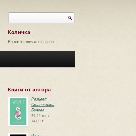
Търси
Форма за търсене
Количка
Вашата количка е празна
Книги от автора
Разцвет
Станислава
Белева
27,45 лв. /
14,00 €
Вале