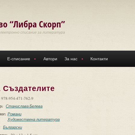
во “Либра Скорп”
Електронно списание за литература
Е-списание
Автори
За нас
Контакти
а Създателите
:
978-954-471-762-9
р:
Станислава Белева
лог:
Романи
Художествена литература
:
Български
ери: