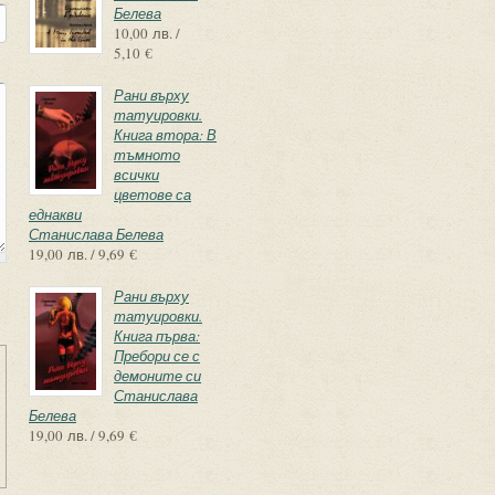
Белева
10,00 лв. /
5,10 €
Рани върху
татуировки.
Книга втора: В
тъмното
всички
цветове са
еднакви
Станислава Белева
19,00 лв. / 9,69 €
Рани върху
татуировки.
Книга първа:
Пребори се с
демоните си
Станислава
Белева
19,00 лв. / 9,69 €