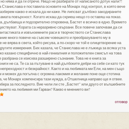
 но няма и да ги отрече. Нищо не разбирате от написаното дотук нали?!
га Станислава е поставила основите на Монарх под контрол, в която вече
разберем какво е искала да ни каже. Не липсват дълбоко закодираните
амата повърхност. Когато искаш да скриеш нещо го оставяш на показ.
а, дълбаеща и подозрително откровена, Бастет е всичко в едно. Времето
ществуват. Хората са неразривно свързани. Все повече започвам да си
антастиката и извънземните раси в творчеството си Станислава
ие много повече на съвсем човешкото и преобразуването му в
 не вярва в света, който рисува, а по-скоро че той е олицетворение на
 другите измерения. Бих казала, че Станислава не е лъжица за всяка уста
меко казано специфично в най-гениалния и положителен смисъл на това
 разбрана се изисква разширено съзнание. Това не е книга за
ниги не са. Те са за пътуване в най-дълбоките дебри на себе си като тук
, непреходност и безкрайност. Както и на любимата ми Ели, на мен също
м и можех да погълна с огромна лакомия и желание поне още стотина
а, че Монарх компенсира тази нужда, а Отшелница направо ще я отвее.
збера за последното. Вие чели ли сте „Бастет” или друго от вълшебните
ението на любимия ми Гарван? Какво е мнението ви?
отговор