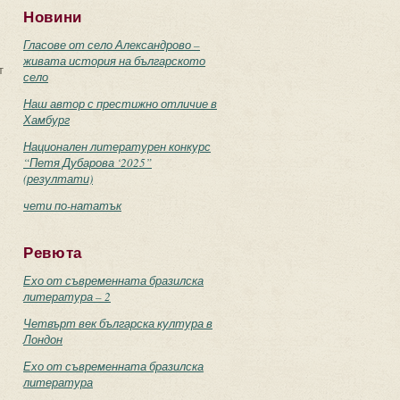
Новини
Гласове от село Александрово –
живата история на българското
т
село
Наш автор с престижно отличие в
Хамбург
Национален литературен конкурс
“Петя Дубарова ‘2025”
(резултати)
чети по-нататък
Ревюта
Ехо от съвременната бразилска
литература – 2
Четвърт век българска култура в
Лондон
Ехо от съвременната бразилска
литература