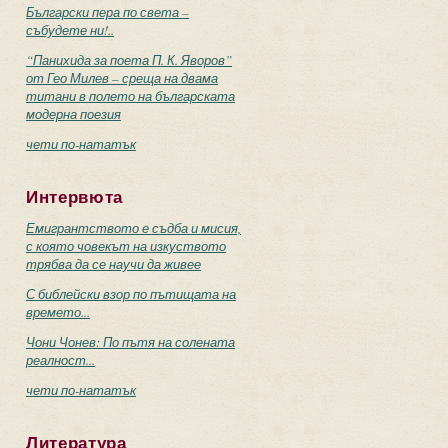
Български пера по света –
събудете ни!..
“Панихида за поета П. К. Яворов”
от Гео Милев – среща на двама
титани в полето на българската
модерна поезия
чети по-нататък
Интервюта
Емигрантството е съдба и мисия,
с която човекът на изкуството
трябва да се научи да живее
С библейски взор по пътищата на
времето...
Чони Чонев: По пътя на солената
реалност...
чети по-нататък
Литература