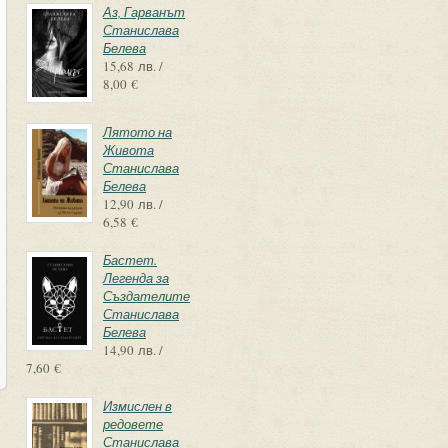
Аз, Гарванът
Станислава
Белева
15,68 лв. /
8,00 €
Лятото на
Живота
Станислава
Белева
12,90 лв. /
6,58 €
Бастет.
Легенда за
Създателите
Станислава
Белева
14,90 лв. /
7,60 €
Измислен в
редовете
Станислава