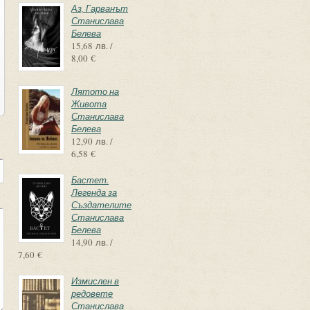
Аз, Гарванът
Станислава
Белева
15,68 лв. /
8,00 €
Лятото на
Живота
Станислава
Белева
12,90 лв. /
6,58 €
Бастет.
Легенда за
Създателите
Станислава
Белева
14,90 лв. /
7,60 €
Измислен в
редовете
Станислава