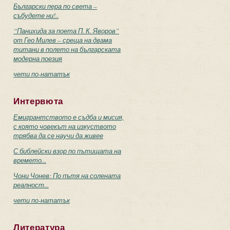
Български пера по света –
събудете ни!..
“Панихида за поета П. К. Яворов”
от Гео Милев – среща на двама
титани в полето на българската
модерна поезия
чети по-нататък
Интервюта
Емигрантството е съдба и мисия,
с която човекът на изкуството
трябва да се научи да живее
С библейски взор по пътищата на
времето...
Чони Чонев: По пътя на солената
реалност...
чети по-нататък
Литература