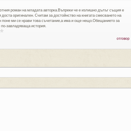
ютния роман на младата авторка.Въпреки че е излишно дълъг същия е
и доста оригинален. Считам за достойнство на книгата смесването на
н поне ми се нрави това съчетание,а има и още нещо.Обещанието за
 по-завладяваща история.
отговор