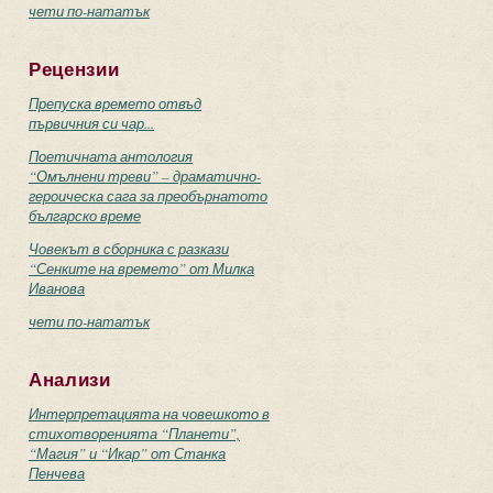
чети по-нататък
Рецензии
Препуска времето отвъд
първичния си чар...
Поетичната антология
“Омълнени треви” – драматично-
героическа сага за преобърнатото
българско време
Човекът в сборника с разкази
“Сенките на времето” от Милка
Иванова
чети по-нататък
Анализи
Интерпретацията на човешкото в
стихотворенията “Планети”,
“Магия” и “Икар” от Станка
Пенчева