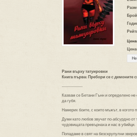
Разм
Брой
Годи
Рейт
Цена
Цена
Рани върху татуировки
Книга първа: Пребори се с демоните с
-----------------
Казвам се Бетани Гънн и определено не 
да губя.
Намерих боите, с които мъжът, в когото 
Думи като любов звучат по-абсурдно от 
чудовищата превърнаха и нас в убийци.
Попадаме в свят на безскрупулни зверов