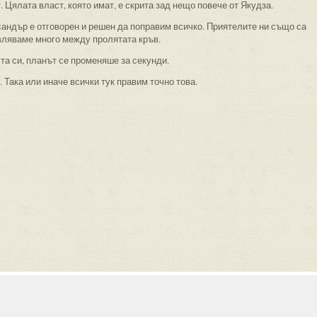
. Цялата власт, която имат, е скрита зад нещо повече от Якудза.
сандър е отговорен и решен да поправим всичко. Приятелите ни също са
авляваме много между пролятата кръв.
лта си, планът се променяше за секунди.
 Така или иначе всички тук правим точно това.