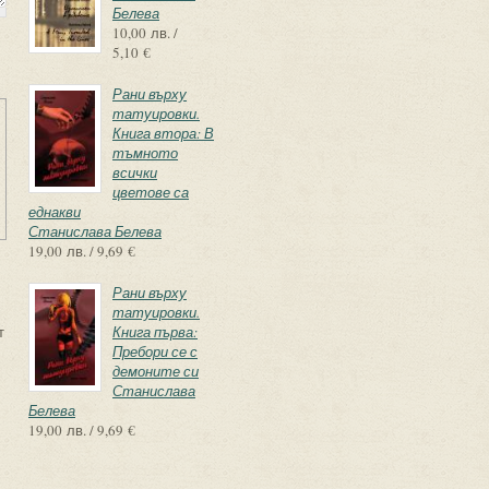
Белева
10,00 лв. /
5,10 €
Рани върху
татуировки.
Книга втора: В
тъмното
всички
цветове са
еднакви
Станислава Белева
19,00 лв. / 9,69 €
Рани върху
татуировки.
т
Книга първа:
Пребори се с
демоните си
Станислава
Белева
19,00 лв. / 9,69 €