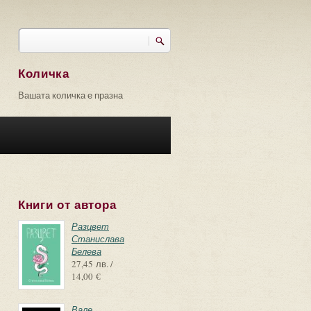
Търси
Форма за търсене
Количка
Вашата количка е празна
Книги от автора
Разцвет
Станислава
Белева
27,45 лв. /
14,00 €
Вале