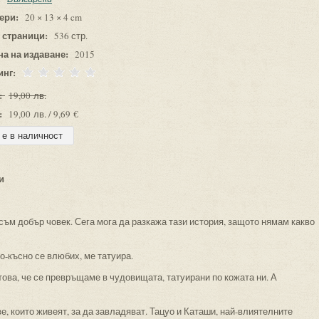
ери:
20 × 13 × 4 cm
 страници:
536 стр.
на на издаване:
2015
инг:
:
19,00 лв.
:
19,00 лв. / 9,69 €
и
съм добър човек. Сега мога да разкажа тази история, защото нямам какво
по-късно се влюбих, ме татуира.
това, че се превръщаме в чудовищата, татуирани по кожата ни. А
е, които живеят, за да завладяват. Тацуо и Каташи, най-влиятелните