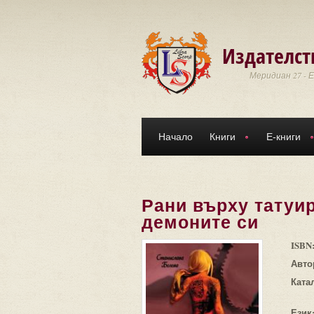
Премини към основното съдържание
Издателст
Меридиан 27 - 
Начало
Книги
Е-книги
Рани върху татуир
демоните си
ISBN
Авто
Ката
Език