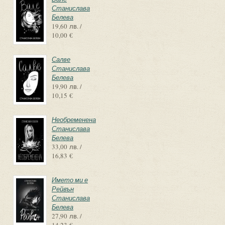
Станислава
Белева
19,60 лв. /
10,00 €
Салве
Станислава
Белева
19,90 лв. /
10,15 €
Необременена
Станислава
Белева
33,00 лв. /
16,83 €
Името ми е
Рейвън
Станислава
Белева
27,90 лв. /