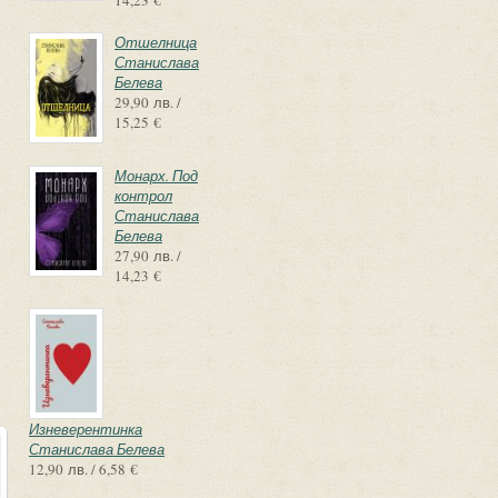
14,23 €
Отшелница
Станислава
Белева
29,90 лв. /
15,25 €
Монарх. Под
контрол
Станислава
Белева
27,90 лв. /
14,23 €
Изневерентинка
Станислава Белева
12,90 лв. / 6,58 €