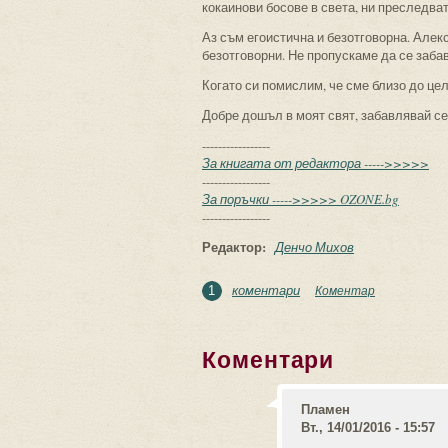
кокаинови босове в света, ни преследват
Аз съм егоистична и безотговорна. Алек
безотговорни. Не пропускаме да се заб
Когато си помислим, че сме близо до це
Добре дошъл в моят свят, забавлявай се.
-----------------
За книгата от редактора ----->>>>>
-----------------
За поръчки ----->>>>> OZONE.bg
-----------------
Редактор:
Денчо Михов
коментари
Коментар
1
Коментари
Пламен
Вт., 14/01/2016 - 15:57