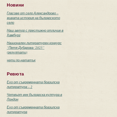
Новини
Гласове от село Александрово –
живата история на българското
село
Наш автор с престижно отличие в
Хамбург
Национален литературен конкурс
“Петя Дубарова ‘2025”
(резултати)
чети по-нататък
Ревюта
Ехо от съвременната бразилска
литература – 2
Четвърт век българска култура в
Лондон
Ехо от съвременната бразилска
литература