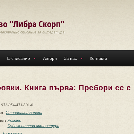
во “Либра Скорп”
Електронно списание за литература
Е-списание
Автори
За нас
Контакти
овки. Книга първа: Пребори се с
:
978-954-471-301-0
р:
Станислава Белева
лог:
Романи
Художествена литература
:
Български