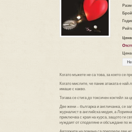
Разм
Брой
Годи
Рейт
Цена
Отст
Цена
Когато мъжете не са това, за което се пр
Когато мислите, че паник атаката е най-
имаше с какво.
Тогава се стига до токсичен коктейл за 
Две жени – българка и англичанка, се за
журналист в английска медия, а Лориян
приключва с края на курса, защото ги с
нуждаят от споделяне и обсъждане по же
Авторките на романа са преплели две ис