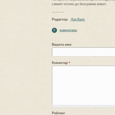
самият оголен до безсрамие живот.
------------
Редактор:
Лия Валс
коментари
0
Вашето име
Коментар
*
Рейтинг