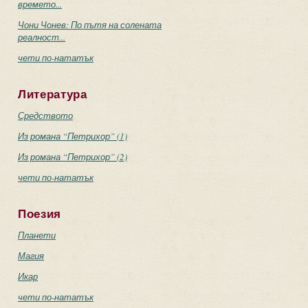
времето...
Чони Чонев: По пътя на солената
реалност...
чети по-нататък
Литература
Средството
Из романа “Петрихор” (1)
Из романа “Петрихор” (2)
чети по-нататък
Поезия
Планети
Магия
Икар
чети по-нататък