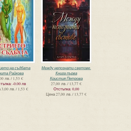
ието на съдбата
Между непознати светове.
нита Райкова
Книга първа
00 лв. / 1,53 €
Кристия Петрова
тъпка:
-0.00 лв
27,00 лв. / 13,77 €
а
3,00 лв. / 1,53 €
Отстъпка:
0,00
Цена
27,00 лв. / 13,77 €