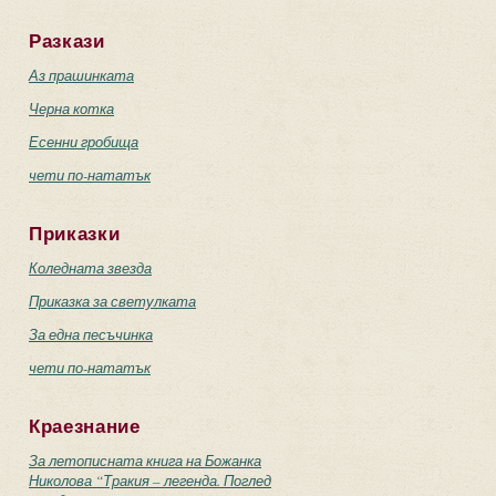
Разкази
Аз прашинката
Черна котка
Есенни гробища
чети по-нататък
Приказки
Коледната звезда
Приказка за светулката
За една песъчинка
чети по-нататък
Краезнание
За летописната книга на Божанка
Николова “Тракия – легенда. Поглед