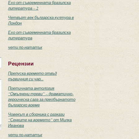
Ехо от съвременната бразилска
литература – 2
Четвърт век българска култура в
Лондон
Ехо от съвременната бразилска
литература
чети по-нататък
Рецензии
Препуска времето отвъд
първичния си чар...
Поетичната антология
“Омълнени треви” – драматично-
героическа сага за преобърнатото
българско време
Човекът в сборника с разкази
“Сенките на времето” от Милка
Иванова
чети по-нататък