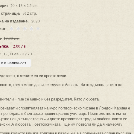
ери:
20 × 13 × 2.5 cm
 страници:
312 стр.
на на издаване:
2020
инг:
:
19,00 лв.
ъпка:
-2.00 лв
:
17,00 лв. / 8,67 €
едставят, а жените са си просто жени.
лошото, което може да ви се случи, а бананът би въздъхнал, стига да
ценители – пие се бавно и без разредител. Като любовта.
познават и сприятеляват на курс по творческо писане в Лондон. Карина е
а преподава в българско провинциално училище. Приятелството им не
вързва нещо съществено – и двете преживяват трудни любови, които се
нски. А любовта – безтоксичната – ще им позволи ли да я намерят?
тории колкото близки, толкова и различни, а в получената сплав пулсира