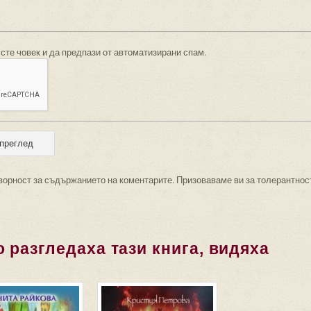
 сте човек и да предпази от автоматизирани спам.
ворност за съдържанието на коментарите. Призоваваме ви за толерантнос
 разгледаха тази книга, видяха