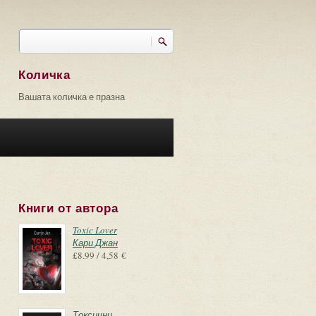
Търси
Форма за търсене
Количка
Вашата количка е празна
Книги от автора
Toxic Lover
Кари Джан
£8.99 / 4,58 €
Токсични