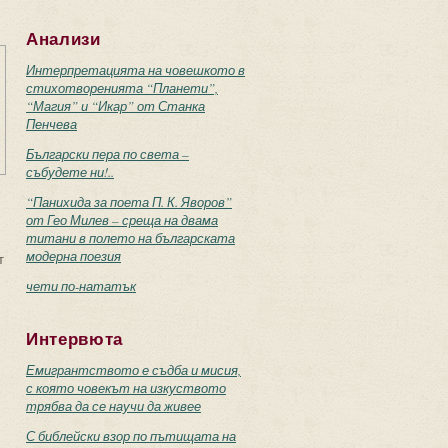
Анализи
Интерпретацията на човешкото в
стихотворенията “Планети”,
“Магия” и “Икар” от Станка
Пенчева
Български пера по света –
събудете ни!..
“Панихида за поета П. К. Яворов”
от Гео Милев – среща на двама
титани в полето на българската
модерна поезия
т
чети по-нататък
Интервюта
Емигрантството е съдба и мисия,
с която човекът на изкуството
трябва да се научи да живее
С библейски взор по пътищата на