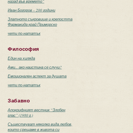
назад във времето”
Иван Богоров – 200 години
Златното съкровище и крепостта
Фармакида край Приморско
чети по-нататък
Философия
Един на хиляда
Ами... ако наистина се случи?
Емоционален аспект за душата
чети по-нататък
Забавно
Апокрифният вестник “Злобен
глас” (1980 г.)
Съществуват няколко вида любов,
които срещаме в живота си