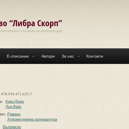
во “Либра Скорп”
Електронно списание за литература
Е-списание
Автори
За нас
Контакти
:
978-954-471-625-7
р:
Кари Джан
Лия Вайс
лог:
Романи
Художествена литература
:
Български