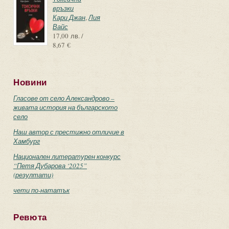
връзки
Кари Джан
,
Лия
Вайс
17,00 лв. /
8,67 €
Новини
Гласове от село Александрово –
живата история на българското
село
Наш автор с престижно отличие в
Хамбург
Национален литературен конкурс
“Петя Дубарова ‘2025”
(резултати)
чети по-нататък
Ревюта