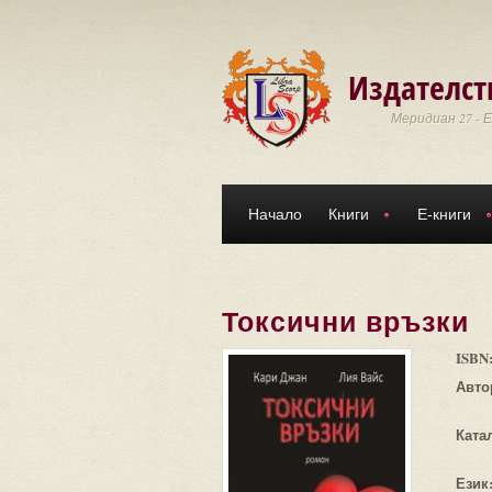
Премини към основното съдържание
Издателст
Меридиан 27 - 
Начало
Книги
Е-книги
Токсични връзки
ISBN
Авто
Ката
Език