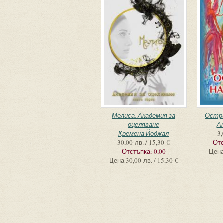
Мелиса. Академия за
Остр
оцеляване
А
Кремена Йоджал
3,
30,00 лв. / 15,30 €
Отс
Отстъпка:
0,00
Цен
Цена
30,00 лв. / 15,30 €