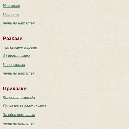
Не е юнак
Планети
чети по-нататък
Разкази
Три куршума време
Аз прашинката
Черна котка
чети по-нататък
Приказки
Коледната звезда
Приказка за светулката
За една песъчинка
чети по-нататък