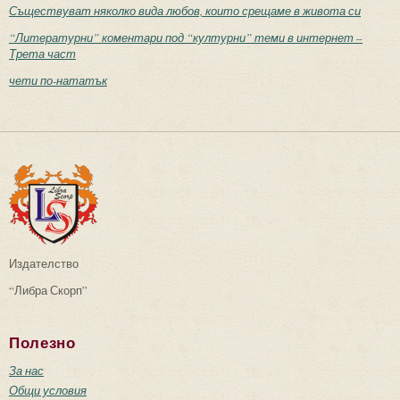
Съществуват няколко вида любов, които срещаме в живота си
“Литературни” коментари под “културни” теми в интернет –
Трета част
чети по-нататък
Издателство
“Либра Скорп”
Полезно
За нас
Общи условия