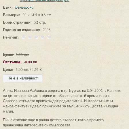
Език:
Български
Размери:
20 × 14.5 × 0.8 cm
Брой страници:
52 стр.
Година на издаване:
2008
Рейтинг:
Цена:
3,00 лв.
Отстъпка:
-0.00 лв
Цена:
3,00 лв. / 1,53 €
Анита Иванова Райкова е родена в гр. Бургас на 8.04.1992 г. Ранното
си детство и първите години от образованието й преминават в
Созопол, откъдето произхождат родителите й. Интересът й към
жанра фентъзи идва с приказките за вълшебни същества и мощна
магия.
Пише стихове още в ранна детска възраст, като с времето
пренасочва интересите си към прозата.