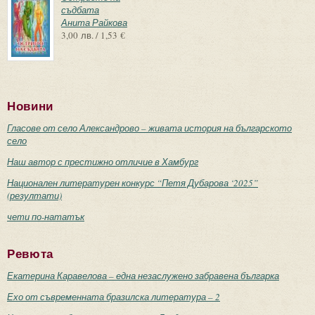
съдбата
Анита Райкова
3,00 лв. / 1,53 €
Новини
Гласове от село Александрово – живата история на българското
село
Наш автор с престижно отличие в Хамбург
Национален литературен конкурс “Петя Дубарова ‘2025”
(резултати)
чети по-нататък
Ревюта
Екатерина Каравелова – една незаслужено забравена българка
Ехо от съвременната бразилска литература – 2