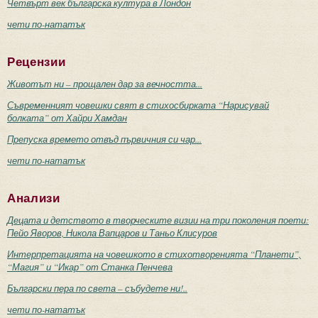
Четвърт век българска култура в Лондон
чети по-нататък
Рецензии
Животът ни – прощален дар за вечността...
Съвременният човешки свят в стихосбирката “Нарисувай
болката” от Хайри Хамдан
Препуска времето отвъд първичния си чар...
чети по-нататък
Анализи
Децата и детството в творческите визии на три поколения поети:
Пейо Яворов, Никола Вапцаров и Таньо Клисуров
Интерпретацията на човешкото в стихотворенията “Планети”,
“Магия” и “Икар” от Станка Пенчева
Български пера по света – събудете ни!..
чети по-нататък