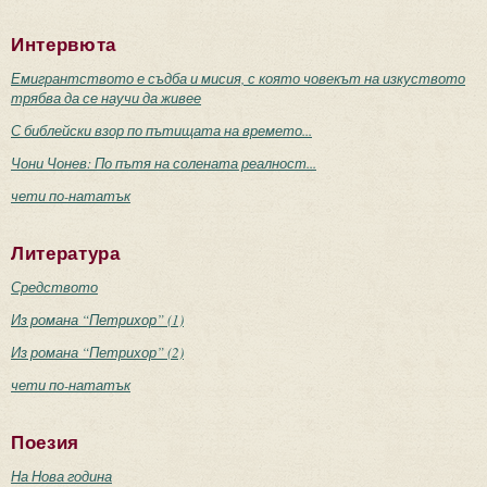
Интервюта
Емигрантството е съдба и мисия, с която човекът на изкуството
трябва да се научи да живее
С библейски взор по пътищата на времето...
Чони Чонев: По пътя на солената реалност...
чети по-нататък
Литература
Средството
Из романа “Петрихор” (1)
Из романа “Петрихор” (2)
чети по-нататък
Поезия
На Нова година