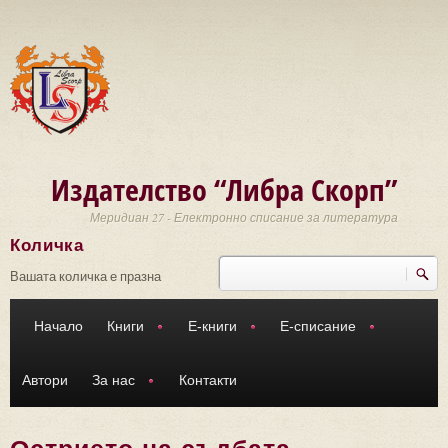
Премини към основното съдържание
Издателство “Либра Скорп”
Меридиан 27 - Електронно списание за литература
Количка
Търси
Форма за търсене
Вашата количка е празна
Начало
Книги
Е-книги
Е-списание
Автори
За нас
Контакти