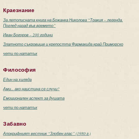
Краезнание
За летописната книга на Божанка Николова “Тракия – легенда.
Поглед назад във времето”
Иван Богоров – 200 години
Златното съкровище и крепостта Фармакида край Приморско
чети по-нататък
Философия
Един на хиляда
Ами... ако наистина се случи?
Емоционален аспект за душата
чети по-нататък
Забавно
Апокрифният вестник “Злобен глас” (1980 г.)