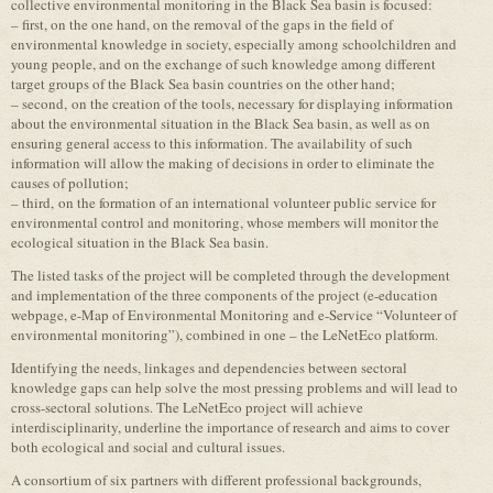
collective environmental monitoring in the Black Sea basin is focused:
– first, on the one hand, on the removal of the gaps in the field of
environmental knowledge in society, especially among schoolchildren and
young people, and on the exchange of such knowledge among different
target groups of the Black Sea basin countries on the other hand;
– second, on the creation of the tools, necessary for displaying information
about the environmental situation in the Black Sea basin, as well as on
ensuring general access to this information. The availability of such
information will allow the making of decisions in order to eliminate the
causes of pollution;
– third, on the formation of an international volunteer public service for
environmental control and monitoring, whose members will monitor the
ecological situation in the Black Sea basin.
The listed tasks of the project will be completed through the development
and implementation of the three components of the project (e-education
webpage, e-Map of Environmental Monitoring and e-Service “Volunteer of
environmental monitoring”), combined in one – the LeNetEco platform.
Identifying the needs, linkages and dependencies between sectoral
knowledge gaps can help solve the most pressing problems and will lead to
cross-sectoral solutions. The LeNetEco project will achieve
interdisciplinarity, underline the importance of research and aims to cover
both ecological and social and cultural issues.
A consortium of six partners with different professional backgrounds,