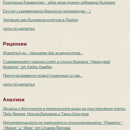
Екатерина Каравелова – една незаслужено забравена българка
Ехо от съвременната бразилска литература – 2
Четвърт век българска култура в Лондон
чети по-нататък
Рецензии
Животът ни – прощален дар за вечността...
Съвременният човешки свят в стихосбирката “Нарисувай
болката” от Хайри Хамдан
Препуска времето отвъд първичния си чар...
чети по-нататък
Анализи
Децата и детството в творческите визии на три поколения поети:
Пейо Яворов, Никола Вапцаров и Таньо Клисуров
Интерпретацията на човешкото в стихотворенията “Планети”,
“Магия” и “Икар” от Станка Пенчева