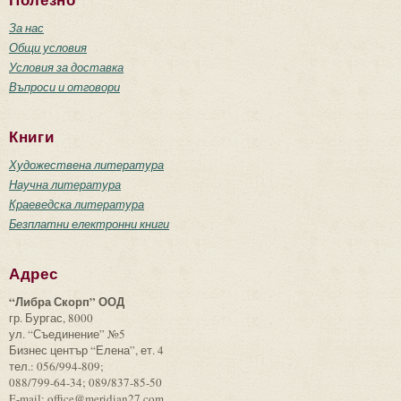
Полезно
За нас
Общи условия
Условия за доставка
Въпроси и отговори
Книги
Художествена литература
Научна литература
Краеведска литература
Безплатни електронни книги
Адрес
“Либра Скорп” ООД
гр. Бургас, 8000
ул. “Съединение” №5
Бизнес център “Елена”, ет. 4
тел.: 056/994-809;
088/799-64-34; 089/837-85-50
E-mail: office@meridian27.com