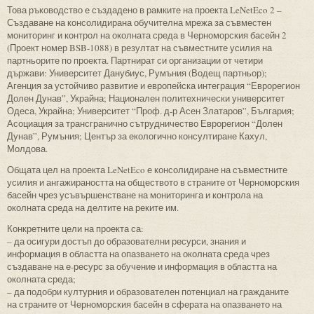
Това ръководство е създадено в рамките на проекта LeNetEco 2 –
Създаване на консолидирана обучителна мрежа за съвместен
мониторинг и контрол на околната среда в Черноморския басейн 2
(Проект номер BSB-1088) в резултат на съвместните усилия на
партньорите по проекта. Партнират си организации от четири
държави: Университет Данубиус, Румъния (Водещ партньор);
Агенция за устойчиво развитие и европейска интеграция “Еврорегион
Долен Дунав”, Украйна; Национален политехнически университет
Одеса, Украйна; Университет “Проф. д-р Асен Златаров”, България;
Асоциация за трансгранично сътрудничество Еврорегион “Долен
Дунав”, Румъния; Център за екологично консултиране Кахул,
Молдова.
Общата цел на проекта LeNetEco е консолидиране на съвместните
усилия и ангажираността на обществото в страните от Черноморския
басейн чрез усъвършенстване на мониторинга и контрола на
околната среда на делтите на реките им.
Конкретните цели на проекта са:
– да осигури достъп до образователни ресурси, знания и
информация в областта на опазването на околната среда чрез
създаване на е-ресурс за обучение и информация в областта на
околната среда;
– да подобри културния и образователен потенциал на гражданите
на страните от Черноморския басейн в сферата на опазването на