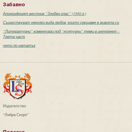
Забавно
Апокрифният вестник “Злобен глас” (1980 г.)
Съществуват няколко вида любов, които срещаме в живота си
“Литературни” коментари под “културни” теми в интернет –
Трета част
чети по-нататък
Издателство
“Либра Скорп”