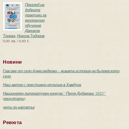
Преглед на
добрите
практики за
екологично
обучение
Даниела
Тонева
,
Никола Тодоров
0,00 лв. / 0,00 €
Новини
Гласове от село Александрово – живата история на българското
село
Наш автор с престижно отличие в Хамбург
Национален литературен конкурс “Петя Дубарова ‘2025”
(резултати)
чети по-нататък
Ревюта