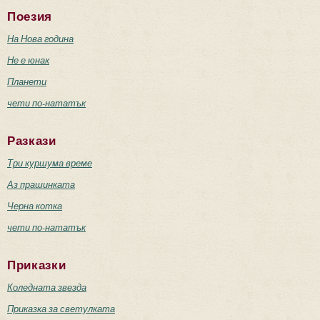
Поезия
На Нова година
Не е юнак
Планети
чети по-нататък
Разкази
Три куршума време
Аз прашинката
Черна котка
чети по-нататък
Приказки
Коледната звезда
Приказка за светулката