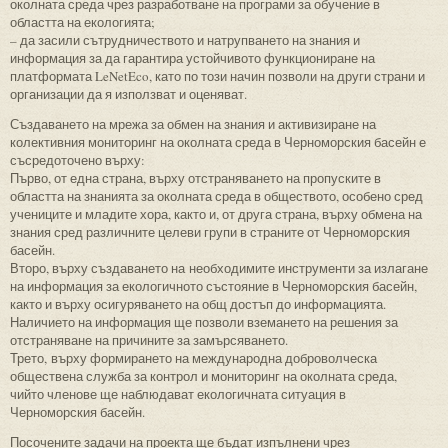
околната среда чрез разработване на програми за обучение в
областта на екологията;
– да засили сътрудничеството и натрупването на знания и
информация за да гарантира устойчивото функциониране на
платформата LeNetEco, като по този начин позволи на други страни и
организации да я използват и оценяват.
Създаването на мрежа за обмен на знания и активизиране на
колективния мониторинг на околната среда в Черноморския басейн е
съсредоточено върху:
Първо, от една страна, върху отстраняването на пропуските в
областта на знанията за околната среда в обществото, особено сред
учениците и младите хора, както и, от друга страна, върху обмена на
знания сред различните целеви групи в страните от Черноморския
басейн.
Второ, върху създаването на необходимите инструменти за излагане
на информация за екологичното състояние в Черноморския басейн,
както и върху осигуряването на общ достъп до информацията.
Наличието на информация ще позволи вземането на решения за
отстраняване на причините за замърсяването.
Трето, върху формирането на международна доброволческа
обществена служба за контрол и мониторинг на околната среда,
чийто членове ще наблюдават екологичната ситуация в
Черноморския басейн.
Посочените задачи на проекта ще бъдат изпълнени чрез