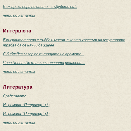
Български пера по света – събудете ни!..
чети по-нататък
Интервюта
Емигрантството е съдба и мисия, с която човекът на изкуството
трябва да се научи да живее
С библейски взор по пътищата на времето...
Чони Чонев: По пътя на солената реалност...
чети по-нататък
Литература
Средството
Из романа “Петрихор” (1)
Из романа “Петрихор” (2)
чети по-нататък