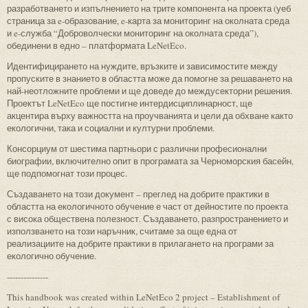
разработването и изпълнението на трите компонента на проекта (уеб
страница за e-образование, e-карта за мониторинг на околната среда
и e-служба “Доброволчески мониторинг на околната среда”),
обединени в едно – платформата LeNetEco.
Идентифицирането на нуждите, връзките и зависимостите между
пропуските в знанието в областта може да помогне за решаването на
най-неотложните проблеми и ще доведе до междусекторни решения.
Проектът LeNetEco ще постигне интердисциплинарност, ще
акцентира върху важността на проучванията и цели да обхване както
екологични, така и социални и културни проблеми.
Консорциум от шестима партньори с различни професионални
биографии, включително опит в програмата за Черноморския басейн,
ще подпомогнат този процес.
Създаването на този документ – преглед на добрите практики в
областта на екологичното обучение е част от дейностите по проекта
с висока обществена полезност. Създаването, разпространението и
използването на този наръчник, считаме за още една от
реализациите на добрите практики в прилагането на програми за
екологично обучение.
---------------
This handbook was created within LeNetEco 2 project – Establishment of