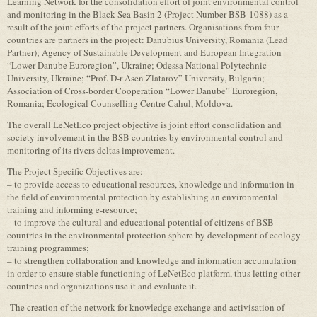
Learning Network for the consolidation effort of joint environmental control
and monitoring in the Black Sea Basin 2 (Project Number BSB-1088) as a
result of the joint efforts of the project partners. Organisations from four
countries are partners in the project: Danubius University, Romania (Lead
Partner); Agency of Sustainable Development and European Integration
“Lower Danube Euroregion”, Ukraine; Odessa National Polytechnic
University, Ukraine; “Prof. D-r Asen Zlatarov” University, Bulgaria;
Association of Cross-border Cooperation “Lower Danube” Euroregion,
Romania; Ecological Counselling Centre Cahul, Moldova.
The overall LeNetEco project objective is joint effort consolidation and
society involvement in the BSB countries by environmental control and
monitoring of its rivers deltas improvement.
The Project Specific Objectives are:
– to provide access to educational resources, knowledge and information in
the field of environmental protection by establishing an environmental
training and informing e-resource;
– to improve the cultural and educational potential of citizens of BSB
countries in the environmental protection sphere by development of ecology
training programmes;
– to strengthen collaboration and knowledge and information accumulation
in order to ensure stable functioning of LeNetEco platform, thus letting other
countries and organizations use it and evaluate it.
The creation of the network for knowledge exchange and activisation of