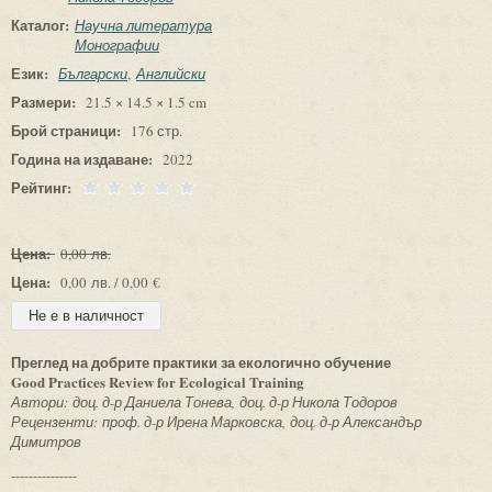
Каталог:
Научна литература
Монографии
Език:
Български
Английски
Размери:
21.5 × 14.5 × 1.5 cm
Брой страници:
176 стр.
Година на издаване:
2022
Рейтинг:
Цена:
0,00 лв.
Цена:
0,00 лв. / 0,00 €
Преглед на добрите практики за екологично обучение
Good Practices Review for Ecological Training
Автори: доц. д-р Даниела Тонева, доц. д-р Никола Тодоров
Рецензенти: проф. д-р Ирена Марковска, доц. д-р Александър
Димитров
---------------