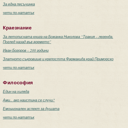
За една песъчинка
чети по-нататък
Краезнание
За летописната книга на Божанка Николова “Тракия – легенда.
Поглед назад във времето”
Иван Богоров – 200 години
Златното съкровище и крепостта Фармакида край Приморско
чети по-нататък
Философия
Един на хиляда
Ами... ако наистина се случи?
Емоционален аспект за душата
чети по-нататък