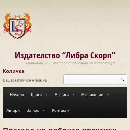
Премини към основното съдържание
Издателство “Либра Скорп”
Меридиан 27 - Електронно списание за литература
Количка
Търси
Форма за търсене
Вашата количка е празна
Начало
Книги
Е-книги
Е-списание
Автори
За нас
Контакти