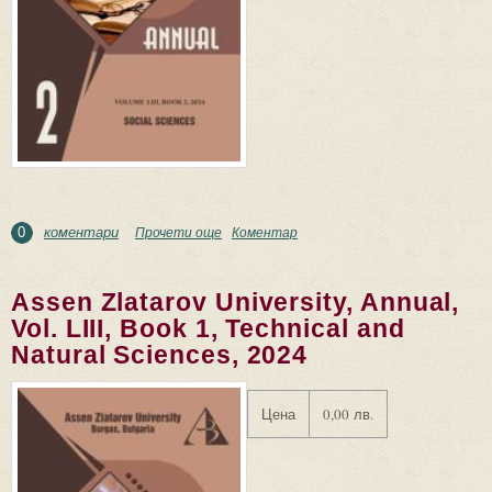
коментари
Прочети още
about Assen Zlatarov University, Annual, Vol. LIII,
Коментар
0
Book 2, Social Sciences, 2024
Assen Zlatarov University, Annual,
Vol. LIII, Book 1, Technical and
Natural Sciences, 2024
Цена
0,00 лв.