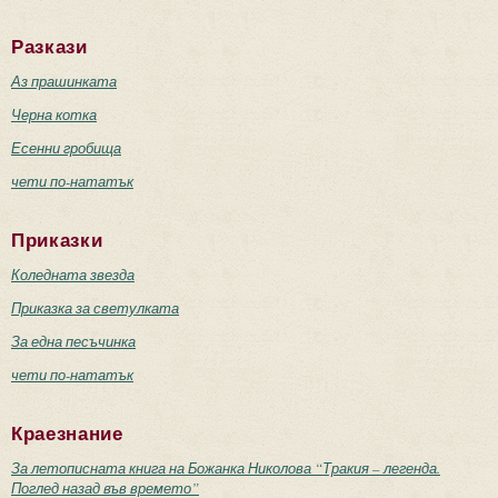
Разкази
Аз прашинката
Черна котка
Есенни гробища
чети по-нататък
Приказки
Коледната звезда
Приказка за светулката
За една песъчинка
чети по-нататък
Краезнание
За летописната книга на Божанка Николова “Тракия – легенда.
Поглед назад във времето”