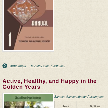
коментари
Прочети още
about Assen Zlatarov University, Annual, Vol. LIII,
Коментар
0
Book 1, Technical and Natural Sciences, 2024
Active, Healthy, and Happy in the
Golden Years
Златка Александрова Димитрова
Цена
0,00 лв.