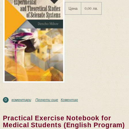
Цена
0,00 лв.
коментари
Прочети още
about Experimental and Theoretical Studies of
Коментар
0
Selenate Systems
Practical Exercise Notebook for
Medical Students (English Program)