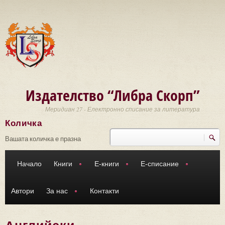
Премини към основното съдържание
Издателство “Либра Скорп”
Меридиан 27 - Електронно списание за литература
Количка
Търси
Форма за търсене
Вашата количка е празна
Начало
Книги
Е-книги
Е-списание
Автори
За нас
Контакти