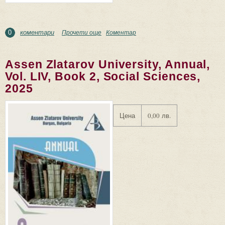
коментари
Прочети още
about Assen Zlatarov University, Annual, Vol. LIV,
Коментар
0
Book 1, Technical and Natural Sciences, 2025
Assen Zlatarov University, Annual,
Vol. LIV, Book 2, Social Sciences,
2025
Цена
0,00 лв.