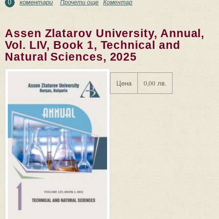
коментари
Прочети още
about The memory of salt
Коментар
0
Assen Zlatarov University, Annual,
Vol. LIV, Book 1, Technical and
Natural Sciences, 2025
Цена
0,00 лв.