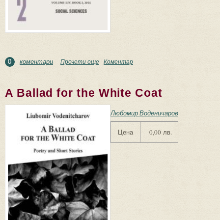
коментари
Прочети още
about Assen Zlatarov University, Annual, Vol. LIV,
Коментар
0
Book 2, Social Sciences, 2025
A Ballad for the White Coat
Любомир Воденичаров
Цена
0,00 лв.