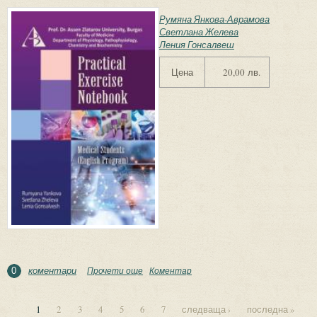
Румяна Янкова-Аврамова
Светлана Желева
Ления Гонсалвеш
Цена
20,00 лв.
коментари
Прочети още
about Practical Exercise Notebook for Medical
Коментар
0
Students (English Program)
1
2
3
4
5
6
7
следваща ›
последна »