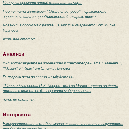
Препуска времето отвъд първичния си чар...
Поетичната антология “Омълнени треви” – драматично-
героическа сага за преобърнатото българско време
Човекът в сборника с разкази “Сенките на времето” от Милка
Иванова
чети по-нататък
Анализи
Интерпретацията на човешкото в стихотворенията “Планети”,
“Магия” и “Икар” от Станка Пенчева
Български пера по света – събудете ни!..
“Панихида за поета П. К. Яворов” от Гео Милев – среща на двама
титани в полето на българската модерна поезия
чети по-нататък
Интервюта
Емигрантството е съдба и мисия, с която човекът на изкуството
трябва да се научи да живее