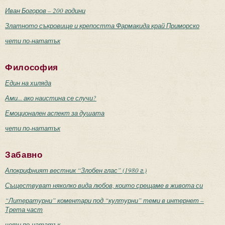
Иван Богоров – 200 години
Златното съкровище и крепостта Фармакида край Приморско
чети по-нататък
Философия
Един на хиляда
Ами... ако наистина се случи?
Емоционален аспект за душата
чети по-нататък
Забавно
Апокрифният вестник “Злобен глас” (1980 г.)
Съществуват няколко вида любов, които срещаме в живота си
“Литературни” коментари под “културни” теми в интернет –
Трета част
чети по-нататък