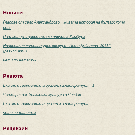
Страници
Новини
Гласове от село Александрово – живата история на българското
село
Наш автор с престижно отличие в Хамбург
Национален литературен конкурс “Петя Дубарова ‘2025”
(резултати)
чети по-нататък
Ревюта
Ехо от съвременната бразилска литература – 2
Четвърт век българска култура в Лондон
Ехо от съвременната бразилска литература
чети по-нататък
Рецензии