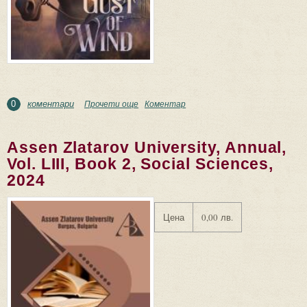
коментари
Прочети още
about Gust of Wind
Коментар
0
Assen Zlatarov University, Annual,
Vol. LIII, Book 2, Social Sciences,
2024
Цена
0,00 лв.