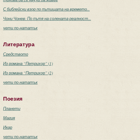
С библейски взор по пътищата на времето...
Чони Чонев: По пътя на солената реалност...
чети по-нататък
Литература
Средството
Из романа “Петрихор” (1)
Из романа “Петрихор” (2)
чети по-нататък
Поезия
Планети
Магия
Икар
чети по-нататък