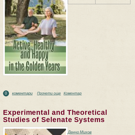
коментари
Прочети още
about Active, Healthy, and Happy in the Golden
Коментар
0
Years
Experimental and Theoretical
Studies of Selenate Systems
Денчо Михов