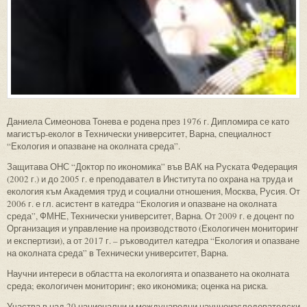
Даниела Симеонова Тонева е родена през 1976 г. Дипломира се като
магистър-еколог в Технически университет, Варна, специалност
“Екология и опазване на околната среда”.
Защитава ОНС “Доктор по икономика” във ВАК на Руската Федерация
(2002 г.) и до 2005 г. е преподавател в Института по охрана на труда и
екология към Академия труд и социални отношения, Москва, Русия. От
2006 г. е гл. асистент в катедра “Екология и опазване на околната
среда”, ФМНЕ, Технически университет, Варна. От 2009 г. е доцент по
Организация и управление на производството (Екологичен мониторинг
и експертизи), а от 2017 г. – ръководител катедра “Екология и опазване
на околната среда” в Технически университет, Варна.
Научни интереси в областта на екологията и опазването на околната
среда; екологичен мониторинг; еко икономика; оценка на риска.
Участва в над 20 национални и международни научноизследователски