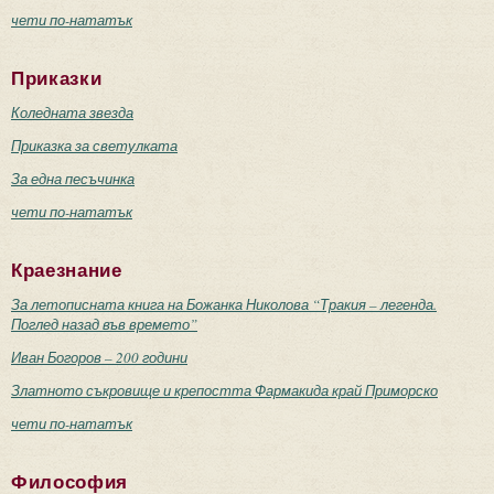
чети по-нататък
Приказки
Коледната звезда
Приказка за светулката
За една песъчинка
чети по-нататък
Краезнание
За летописната книга на Божанка Николова “Тракия – легенда.
Поглед назад във времето”
Иван Богоров – 200 години
Златното съкровище и крепостта Фармакида край Приморско
чети по-нататък
Философия