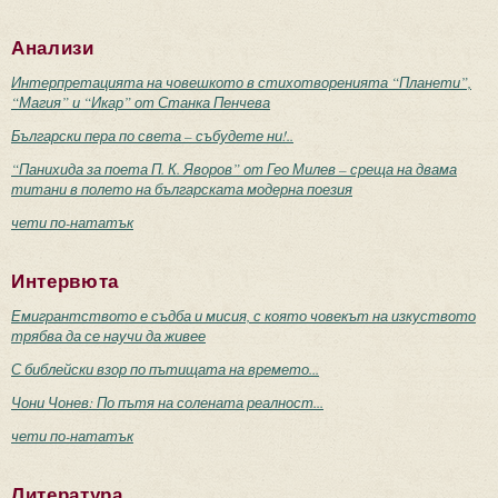
Анализи
Интерпретацията на човешкото в стихотворенията “Планети”,
“Магия” и “Икар” от Станка Пенчева
Български пера по света – събудете ни!..
“Панихида за поета П. К. Яворов” от Гео Милев – среща на двама
титани в полето на българската модерна поезия
чети по-нататък
Интервюта
Емигрантството е съдба и мисия, с която човекът на изкуството
трябва да се научи да живее
С библейски взор по пътищата на времето...
Чони Чонев: По пътя на солената реалност...
чети по-нататък
Литература