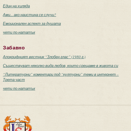
Един на хиляда
Ами... ако наистина се случи?
Емоционален аспект за душата
чети по-нататък
Забавно
Апокрифният вестник “Злобен глас” (1980 г.)
Съществуват няколко вида любов, които срещаме в живота си
“Литературни” коментари под “културни” теми в интернет –
Трета част
чети по-нататък