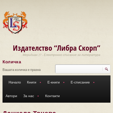
Премини към основното съдържание
Издателство “Либра Скорп”
Меридиан 27 - Електронно списание за литература
Количка
Търси
Форма за търсене
Вашата количка е празна
Начало
Книги
Е-книги
Е-списание
Автори
За нас
Контакти