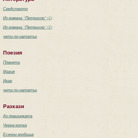
Средството
Из романа “Петрихор” (1)
Из романа “Петрихор” (2)
чети по-нататък
Поезия
Планети
Магия
Икар
чети по-нататък
Разкази
Аз прашинката
Черна котка
Есенни гробища