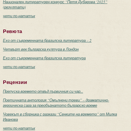
Национален литературен конкурс “Петя Дубарова ‘2025”
(резултати)
чети по-нататък
Ревюта
Ехо от съвременната бразилска литература – 2
Четвърт век българска култура в Лондон
Ехо от съвременната бразилска литература
чети по-нататък
Рецензии
Препуска времето отвъд първичния си чар...
Поетичната антология “Омълнени треви” – драматично-
героическа сага за преобърнатото българско време
Човекът в сборника с разкази “Сенките на времето” от Милка
Иванова
чети по-нататък