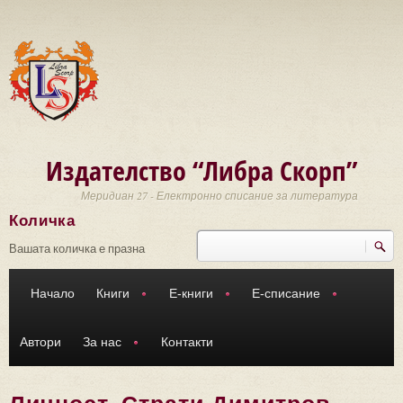
Премини към основното съдържание
Издателство “Либра Скорп”
Меридиан 27 - Електронно списание за литература
Количка
Търси
Форма за търсене
Вашата количка е празна
Начало
Книги
Е-книги
Е-списание
Автори
За нас
Контакти