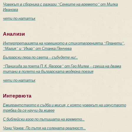
Човекът в сборника с разкази “Сенките на времето” от Милка
Иванова
чети по-нататък
Анализи
Интерпретацията на човешкото в стихотворенията “Планети”,
“Магия” и “Икар” от Станка Пенчева
Български пера по света – събудете ни!..
“Панихида за поета П. К. Яворов” от Гео Милев – среща на двама
титани в полето на българската модерна поезия
чети по-нататък
Интервюта
Емигрантството е съдба и мисия, с която човекът на изкуството
трябва да се научи да живее
С библейски взор по пътищата на времето...
Чони Чонев: По пътя на солената реалност...