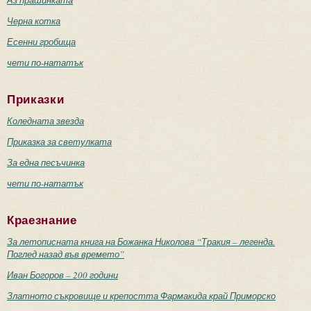
Черна котка
Есенни гробища
чети по-нататък
Приказки
Коледната звезда
Приказка за светулката
За една песъчинка
чети по-нататък
Краезнание
За летописната книга на Божанка Николова “Тракия – легенда.
Поглед назад във времето”
Иван Богоров – 200 години
Златното съкровище и крепостта Фармакида край Приморско