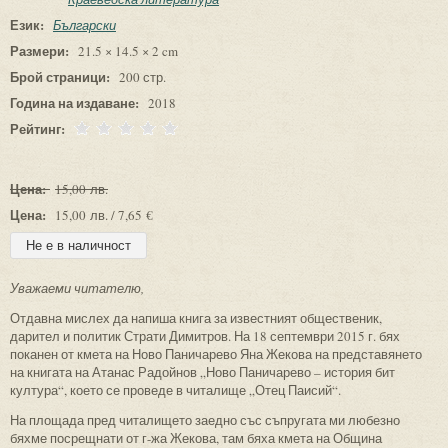
Език:
Български
Размери:
21.5 × 14.5 × 2 cm
Брой страници:
200 стр.
Година на издаване:
2018
Рейтинг:
Цена:
15,00 лв.
Цена:
15,00 лв. / 7,65 €
Уважаеми читателю,
Отдавна мислех да напиша книга за известният общественик,
дарител и политик Страти Димитров. На 18 септември 2015 г. бях
поканен от кмета на Ново Паничарево Яна Жекова на представянето
на книгата на Атанас Радойнов „Ново Паничарево – история бит
култура“, което се проведе в читалище „Отец Паисий“.
На площада пред читалището заедно със съпругата ми любезно
бяхме посрещнати от г-жа Жекова, там бяха кмета на Община