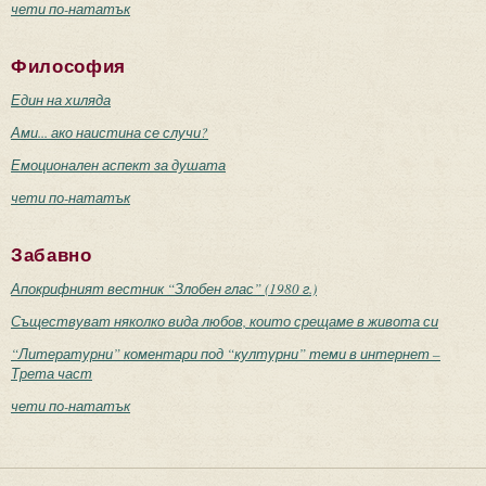
чети по-нататък
Философия
Един на хиляда
Ами... ако наистина се случи?
Емоционален аспект за душата
чети по-нататък
Забавно
Апокрифният вестник “Злобен глас” (1980 г.)
Съществуват няколко вида любов, които срещаме в живота си
“Литературни” коментари под “културни” теми в интернет –
Трета част
чети по-нататък