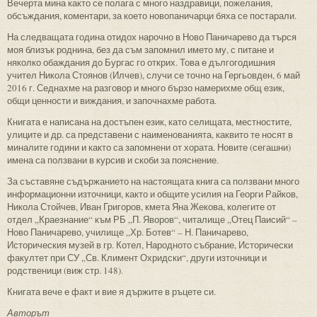
Вечерта мина както се полага с много наздравици, пожелания,
обсъждания, коментари, за което новопаничарци бяха се постарали.
На следващата година отидох нарочно в Ново Паничарево да търся
моя близък роднина, без да съм запомнил името му, с питане и
няколко обаждания до Бургас го открих. Това е дългогодишния
учител Никола Стоянов (Илчев), случи се точно на Гергьовден, 6 май
2016 г. Седнахме на разговор и много бързо намерихме общ език,
общи ценности и виждания, и започнахме работа.
Книгата е написана на достъпен език, като селищата, местностите,
улиците и др. са представени с наименованията, каквито те носят в
миналите години и както са запомнени от хората. Новите (сегашни)
имена са ползвани в курсив и скоби за пояснение.
За съставяне съдържанието на настоящата книга са ползвани много
информационни източници, както и общите усилия на Георги Райков,
Никола Стойчев, Иван Григоров, кмета Яна Жекова, колегите от
отдел „Краезнание“ към РБ „П. Яворов“, читалище „Отец Паисий“ –
Ново Паничарево, училище „Хр. Ботев“ – Н. Паничарево,
Историческия музей в гр. Котел, Народното събрание, Исторически
факултет при СУ „Св. Климент Охридски“, други източници и
родственици (виж стр. 148).
Книгата вече е факт и вие я държите в ръцете си.
Авторът