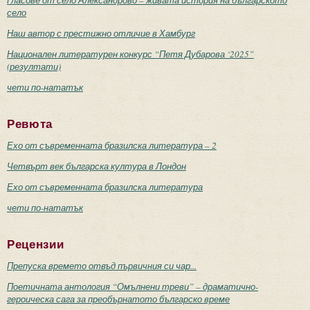
село
Наш автор с престижно отличие в Хамбург
Национален литературен конкурс “Петя Дубарова ‘2025”
(резултати)
чети по-нататък
Ревюта
Ехо от съвременната бразилска литература – 2
Четвърт век българска култура в Лондон
Ехо от съвременната бразилска литература
чети по-нататък
Рецензии
Препуска времето отвъд първичния си чар...
Поетичната антология “Омълнени треви” – драматично-
героическа сага за преобърнатото българско време