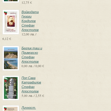
12,75 €
Войводата
Георги
Кондолов
Стефан
Апостолов
12,00 лв. /
6,12 €
Беглик таш и
Приморско
Стефан
Апостолов
0,00 лв. / 0,00 €
Поп Сава
Катрафилов
Стефан
Апостолов
5,00 лв. / 2,55 €
Личност.