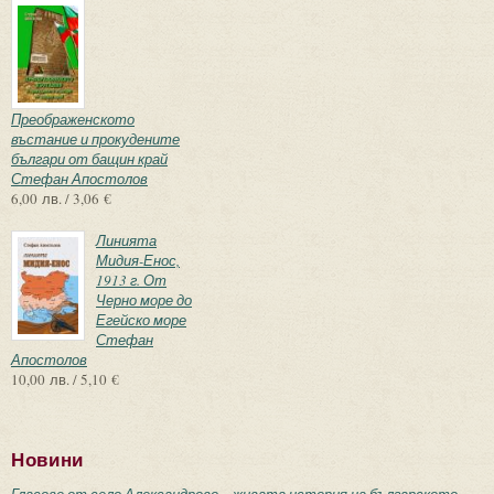
Преображенското
въстание и прокудените
българи от бащин край
Стефан Апостолов
6,00 лв. / 3,06 €
Линията
Мидия-Енос,
1913 г. От
Черно море до
Егейско море
Стефан
Апостолов
10,00 лв. / 5,10 €
Новини
Гласове от село Александрово – живата история на българското