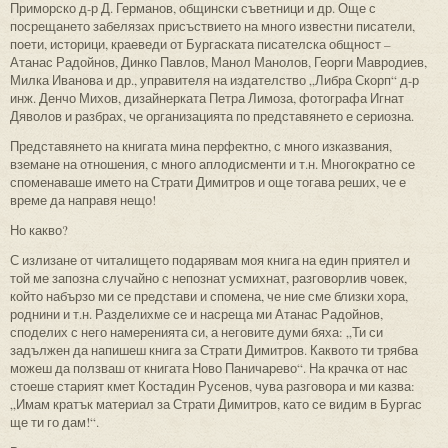
Приморско д-р Д. Германов, общински съветници и др. Още с
посрещането забелязах присъствието на много известни писатели,
поети, историци, краеведи от Бургаската писателска общност –
Атанас Радойнов, Динко Павлов, Манол Манолов, Георги Мавродиев,
Милка Иванова и др., управителя на издателство „Либра Скорп“ д-р
инж. Денчо Михов, дизайнерката Петра Лимоза, фотографа Игнат
Дяволов и разбрах, че организацията по представянето е сериозна.
Представянето на книгата мина перфектно, с много изказвания,
вземане на отношения, с много аплодисменти и т.н. Многократно се
споменаваше името на Страти Димитров и още тогава реших, че е
време да направя нещо!
Но какво?
С излизане от читалището подарявам моя книга на един приятел и
той ме запозна случайно с непознат усмихнат, разговорлив човек,
който набързо ми се представи и спомена, че ние сме близки хора,
роднини и т.н. Разделихме се и насреща ми Атанас Радойнов,
споделих с него намеренията си, а неговите думи бяха: „Ти си
задължен да напишеш книга за Страти Димитров. Каквото ти трябва
можеш да ползваш от книгата Ново Паничарево“. На крачка от нас
стоеше старият кмет Костадин Русенов, чува разговора и ми казва:
„Имам кратък материал за Страти Димитров, като се видим в Бургас
ще ти го дам!“.