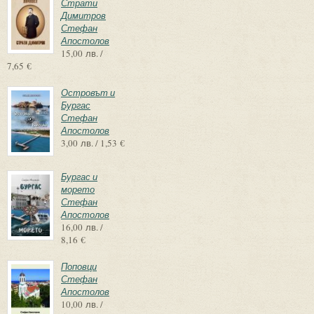
Страти
Димитров
Стефан
Апостолов
15,00 лв. /
7,65 €
Островът и
Бургас
Стефан
Апостолов
3,00 лв. / 1,53 €
Бургас и
морето
Стефан
Апостолов
16,00 лв. /
8,16 €
Поповци
Стефан
Апостолов
10,00 лв. /