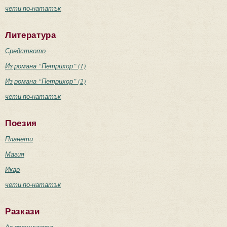
чети по-нататък
Литература
Средството
Из романа “Петрихор” (1)
Из романа “Петрихор” (2)
чети по-нататък
Поезия
Планети
Магия
Икар
чети по-нататък
Разкази
Аз прашинката