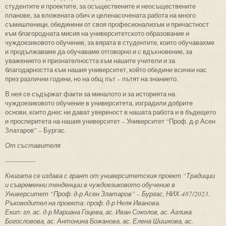
студентите и проектите, за осъществените и неосъществените
планове, за вложената обич и целенасочената работа на много
съмишленици, обединени от своя професионализъм и причастност
към благородната мисия на университетското образование и
чуждоезиковото обучение, за вярата в студентите, които обучавахме
и продължаваме да обучаваме отговорно и с вдъхновение, за
уважението и признателността към нашите учители и за
благодарността към нашия университет, който обедини всички нас
през различни години, но на общ път – пътят на знанието.
В нея се съдържат факти за миналото и за историята на
чуждоезиковото обучение в университета, изградили доб­ри­те
основи, които днес ни дават увереност в нашата работа и в бъдещето
и просперитета на нашия университет – Университет “Проф. д-р Асен
Златаров” – Бургас.
От съставителя
---------------
Книгата се издава с грант от университетския проект “Традиции
и съвременни тенденции в чуждоезиковото обучение в
Университет “Проф. д-р Асен Златаров” – Бургас, НИХ-487/2023.
Ръководител на проекта: проф. д-р Неля Иванова.
Екип: гл. ас. д-р Мариана Гоцева, ас. Иван Соколов, ас. Аглика
Богословова, ас. Антонина Божанова, ас. Елена Шишкова, ас.