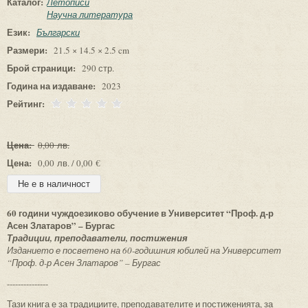
Каталог:
Летописи
Научна литература
Език:
Български
Размери:
21.5 × 14.5 × 2.5 cm
Брой страници:
290 стр.
Година на издаване:
2023
Рейтинг:
Цена:
0,00 лв.
Цена:
0,00 лв. / 0,00 €
60 години чуждоезиково обучение в Университет “Проф. д-р
Асен Златаров” – Бургас
Традиции, преподаватели, постижения
Изданието е посветено на 60-годишния юбилей на Университет
“Проф. д-р Асен Златаров” – Бургас
---------------
Тази книга е за традициите, преподавателите и пости­женията, за