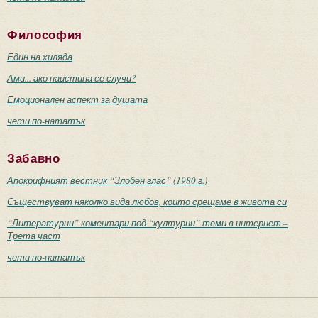
Философия
Един на хиляда
Ами... ако наистина се случи?
Емоционален аспект за душата
чети по-нататък
Забавно
Апокрифният вестник “Злобен глас” (1980 г.)
Съществуват няколко вида любов, които срещаме в живота си
“Литературни” коментари под “културни” теми в интернет –
Трета част
чети по-нататък