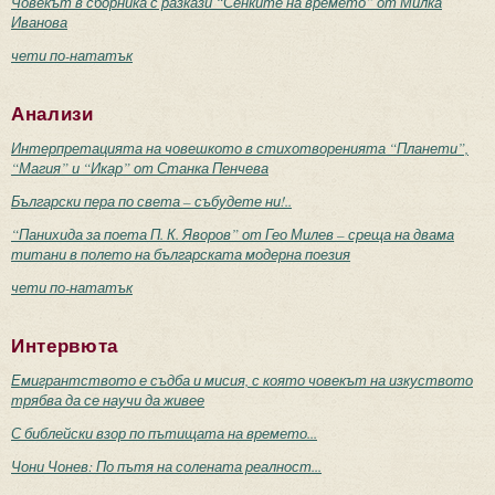
Човекът в сборника с разкази “Сенките на времето” от Милка
Иванова
чети по-нататък
Анализи
Интерпретацията на човешкото в стихотворенията “Планети”,
“Магия” и “Икар” от Станка Пенчева
Български пера по света – събудете ни!..
“Панихида за поета П. К. Яворов” от Гео Милев – среща на двама
титани в полето на българската модерна поезия
чети по-нататък
Интервюта
Емигрантството е съдба и мисия, с която човекът на изкуството
трябва да се научи да живее
С библейски взор по пътищата на времето...
Чони Чонев: По пътя на солената реалност...