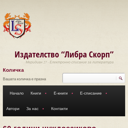
Премини към основното съдържание
Издателство “Либра Скорп”
Меридиан 27 - Електронно списание за литература
Количка
Търси
Форма за търсене
Вашата количка е празна
Начало
Книги
Е-книги
Е-списание
Автори
За нас
Контакти