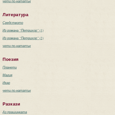
чети по-нататък
Литература
Средството
Из романа “Петрихор” (1)
Из романа “Петрихор” (2)
чети по-нататък
Поезия
Планети
Магия
Икар
чети по-нататък
Разкази
Аз прашинката