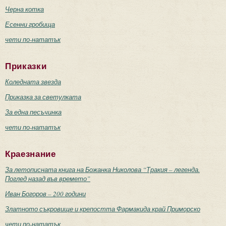
Черна котка
Есенни гробища
чети по-нататък
Приказки
Коледната звезда
Приказка за светулката
За една песъчинка
чети по-нататък
Краезнание
За летописната книга на Божанка Николова “Тракия – легенда.
Поглед назад във времето”
Иван Богоров – 200 години
Златното съкровище и крепостта Фармакида край Приморско
чети по-нататък