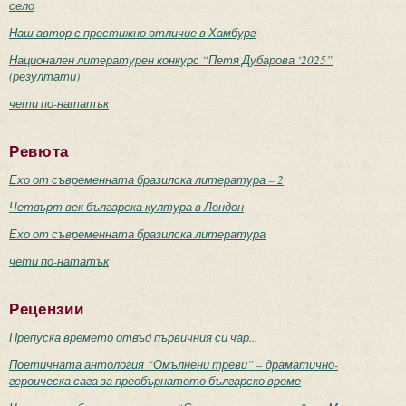
село
Наш автор с престижно отличие в Хамбург
Национален литературен конкурс “Петя Дубарова ‘2025”
(резултати)
чети по-нататък
Ревюта
Ехо от съвременната бразилска литература – 2
Четвърт век българска култура в Лондон
Ехо от съвременната бразилска литература
чети по-нататък
Рецензии
Препуска времето отвъд първичния си чар...
Поетичната антология “Омълнени треви” – драматично-
героическа сага за преобърнатото българско време