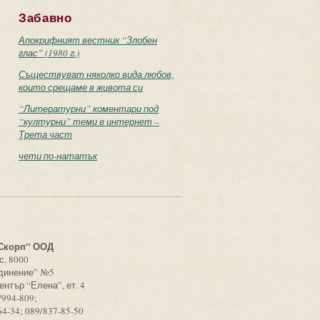
Забавно
Апокрифният вестник “Злобен
глас” (1980 г.)
Съществуват няколко вида любов,
които срещаме в живота си
“Литературни” коментари под
“културни” теми в интернет –
Трета част
чети по-нататък
с
Скорп” ООД
с, 8000
единение” №5
ентър “Елена”, ет. 4
/994-809;
64-34; 089/837-85-50