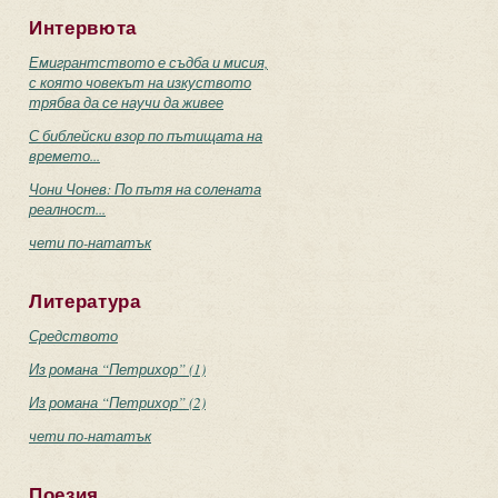
Интервюта
Емигрантството е съдба и мисия,
с която човекът на изкуството
трябва да се научи да живее
С библейски взор по пътищата на
времето...
Чони Чонев: По пътя на солената
реалност...
чети по-нататък
Литература
Средството
Из романа “Петрихор” (1)
Из романа “Петрихор” (2)
чети по-нататък
Поезия