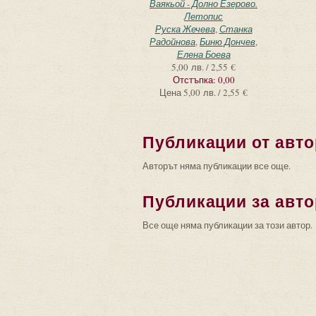
Ваякьой - Долно Езерово.
Летопис
Руска Жечева
,
Станка
Радойнова
,
Биню Дончев
,
Елена Боева
5,00 лв. / 2,55 €
Отстъпка:
0,00
Цена
5,00 лв. / 2,55 €
Публикации от авто
Авторът няма публикации все още.
Публикации за авто
Все още няма публикации за този автор.