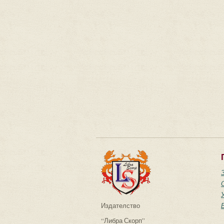
Издателство
“Либра Скорп”