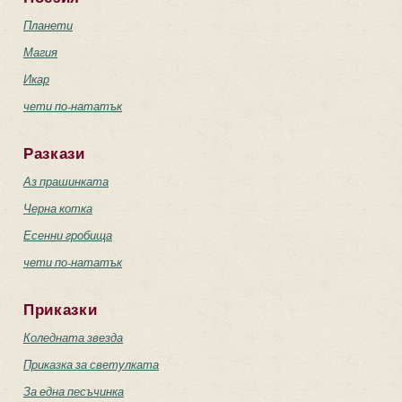
Планети
Магия
Икар
чети по-нататък
Разкази
Аз прашинката
Черна котка
Есенни гробища
чети по-нататък
Приказки
Коледната звезда
Приказка за светулката
За една песъчинка