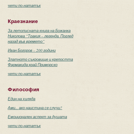
чети по-нататък
Краезнание
За летописната книга на Божанка
Николова “Тракия – легенда. Поглед
назад във времето”
Иван Богоров – 200 години
Златното съкровище и крепостта
Фармакида край Приморско
чети по-нататък
Философия
Един на хиляда
Ами... ако наистина се случи?
Емоционален аспект за душата
чети по-нататък