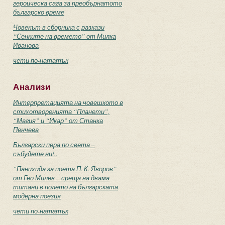
героическа сага за преобърнатото
българско време
Човекът в сборника с разкази
“Сенките на времето” от Милка
Иванова
чети по-нататък
Анализи
Интерпретацията на човешкото в
стихотворенията “Планети”,
“Магия” и “Икар” от Станка
Пенчева
Български пера по света –
събудете ни!..
“Панихида за поета П. К. Яворов”
от Гео Милев – среща на двама
титани в полето на българската
модерна поезия
чети по-нататък