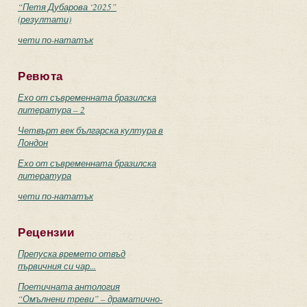
“Петя Дубарова ‘2025”
(резултати)
чети по-нататък
Ревюта
Ехо от съвременната бразилска
литература – 2
Четвърт век българска култура в
Лондон
Ехо от съвременната бразилска
литература
чети по-нататък
Рецензии
Препуска времето отвъд
първичния си чар...
Поетичната антология
“Омълнени треви” – драматично-