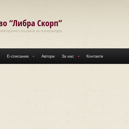
во “Либра Скорп”
Електронно списание за литература
Е-списание
Автори
За нас
Контакти