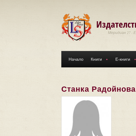
Премини към основното съдържание
Издателст
Меридиан 27 - 
Начало
Книги
Е-книги
Станка Радойнова