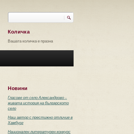
Търси
Форма за търсене
Количка
Вашата количка е празна
Новини
Гласове от село Александрово –
живата история на българското
село
Наш автор с престижно отличие в
Хамбург
Национален литературен конкурс