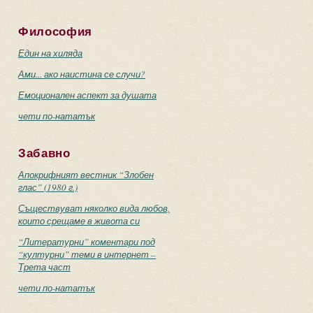
Философия
Един на хиляда
Ами... ако наистина се случи?
Емоционален аспект за душата
чети по-нататък
Забавно
Апокрифният вестник “Злобен
глас” (1980 г.)
Съществуват няколко вида любов,
които срещаме в живота си
“Литературни” коментари под
“културни” теми в интернет –
Трета част
чети по-нататък