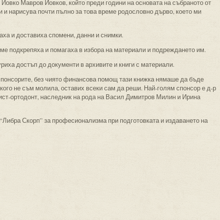
Йовко Мавров Йовков, който преди години на основата на събраното от
 и нарисува почти пълно за това време родословно дърво, което ми
аха и доставиха спомени, данни и снимки.
о ме подкрепяха и помагаха в избора на материали и подреждането им.
уриха достъп до документи в архивите и книги с материали.
спонсорите, без чиято финансова помощ тази книжка нямаше да бъде
икого не съм молила, оставих всеки сам да реши. Най-голям спонсор е д-р
лист-ортодонт, наследник на рода на Васил Димитров Милин и Ирина
 “Либра Скорп” за професионализма при подготовката и издаването на