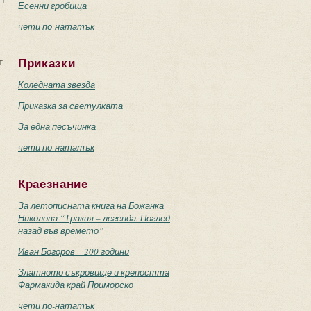
Есенни гробища
чети по-нататък
т
Приказки
Коледната звезда
Приказка за светулката
За една песъчинка
чети по-нататък
Краезнание
За летописната книга на Божанка
Николова “Тракия – легенда. Поглед
назад във времето”
Иван Богоров – 200 години
Златното съкровище и крепостта
Фармакида край Приморско
чети по-нататък