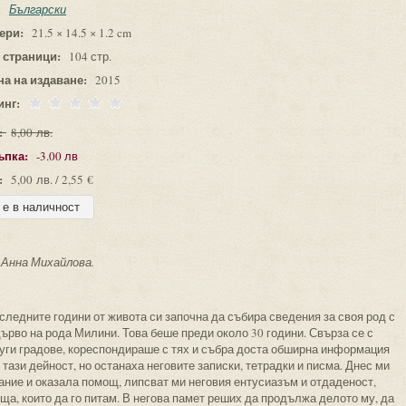
:
Български
ери:
21.5 × 14.5 × 1.2 cm
 страници:
104 стр.
на на издаване:
2015
инг:
:
8,00 лв.
ъпка:
-3.00 лв
:
5,00 лв. / 2,55 €
 Анна Михайлова.
ледните години от живота си започна да събира сведения за своя род с
рво на рода Милини. Това беше преди около 30 години. Свърза се с
руги градове, кореспондираше с тях и събра доста обширна информация
 тази дейност, но останаха неговите записки, тетрадки и писма. Днес ми
ание и оказала помощ, липсват ми неговия ентусиазъм и отдаденост,
ща, които да го питам. В негова памет реших да продължа делото му, да