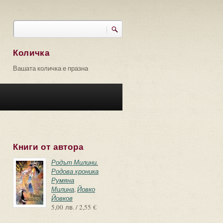
Търси
Форма за търсене
Количка
Вашата количка е празна
Книги от автора
Родът Милини.
Родова хроника
Румяна
Милина
,
Йовко
Йовков
5,00 лв. / 2,55 €