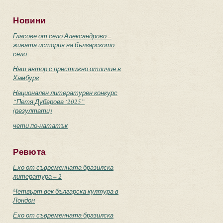
Новини
Гласове от село Александрово –
живата история на българското
село
Наш автор с престижно отличие в
Хамбург
Национален литературен конкурс
“Петя Дубарова ‘2025”
(резултати)
чети по-нататък
Ревюта
Ехо от съвременната бразилска
литература – 2
Четвърт век българска култура в
Лондон
Ехо от съвременната бразилска