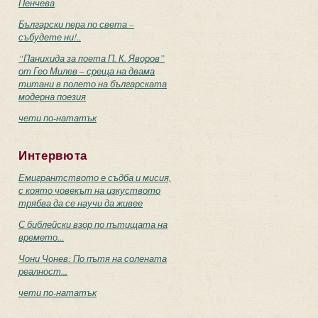
Пенчева
Български пера по света –
събудете ни!..
“Панихида за поета П. К. Яворов”
от Гео Милев – среща на двама
титани в полето на българската
модерна поезия
чети по-нататък
Интервюта
Емигрантството е съдба и мисия,
с която човекът на изкуството
трябва да се научи да живее
С библейски взор по пътищата на
времето...
Чони Чонев: По пътя на солената
реалност...
чети по-нататък