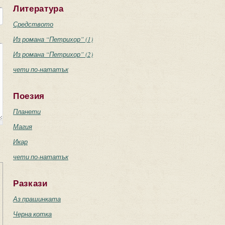
Литература
Средството
Из романа “Петрихор” (1)
Из романа “Петрихор” (2)
чети по-нататък
Поезия
Планети
Магия
Икар
чети по-нататък
Разкази
Аз прашинката
Черна котка