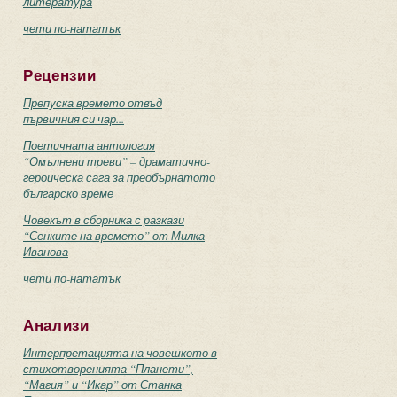
литература
чети по-нататък
Рецензии
Препуска времето отвъд
първичния си чар...
Поетичната антология
“Омълнени треви” – драматично-
героическа сага за преобърнатото
българско време
Човекът в сборника с разкази
“Сенките на времето” от Милка
Иванова
чети по-нататък
Анализи
Интерпретацията на човешкото в
стихотворенията “Планети”,
“Магия” и “Икар” от Станка