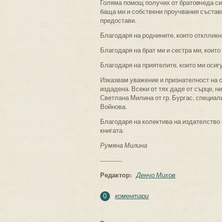
Голяма помощ получих от братовчеда си 
баща ми и собствени проучвания състави
предостави.
Благодаря на роднините, които отклликн
Благодаря на брат ми и сестра ми, коит
Благодаря на приятелите, които ми осиг
Изказвам уважение и признателност на 
издадена. Всеки от тях даде от сърце, н
Светлана Милина от гр. Бургас, специа
Войнова.
Благодаря на колектива на издателство
книгата.
Румяна Милина
-----------
Редактор:
Денчо Михов
коментари
0