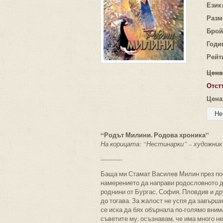
Език
Разм
Брой
Годи
Рейт
Цена
Отст
Цена
“Родът Милини. Родова хроника”
На корицата: “Нестинарки” – художник
-----------
Баща ми Стамат Василев Милин през пос
намерението да направи родословното дъ
роднини от Бургас, София, Пловдив и д
до тогава. За жалост не успя да завърши
се иска да бях обърнала по-голямо вним
съветите му, осъзнавам, че има много не