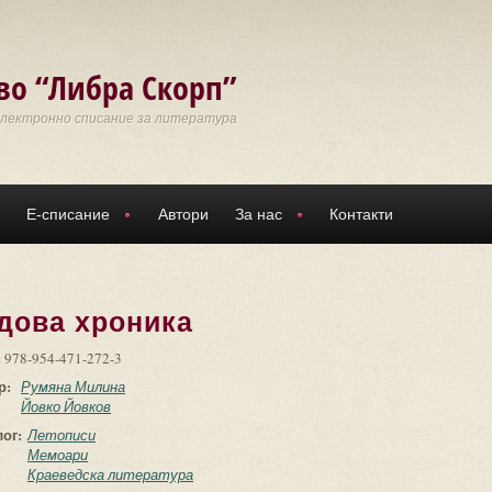
во “Либра Скорп”
Електронно списание за литература
Е-списание
Автори
За нас
Контакти
дова хроника
:
978-954-471-272-3
р:
Румяна Милина
Йовко Йовков
лог:
Летописи
Мемоари
Краеведска литература