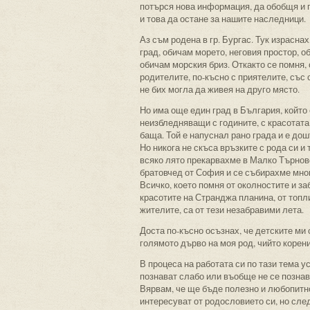
потърся нова информация, да обобщя и 
и това да остане за нашите наследници.
Аз съм родена в гр. Бургас. Тук израсна
град, обичам морето, неговия простор, о
обичам морския бриз. Откакто се помня, 
родителите, по-късно с приятелите, със 
не бих могла да живея на друго място.
Но има още един град в България, който 
неизбледняващи с годините, с красотата
баща. Той е напуснал рано града и е дош
Но никога не скъса връзките с рода си и 
всяко лято прекарвахме в Малко Търново
братовчед от София и се събирахме мног
Всичко, което помня от околностите и за
красотите на Странджа планина, от топл
жителите, са от тези незабравими лета.
Доста по-късно осъзнах, че детските ми
голямото дърво на моя род, чийто корен
В процеса на работата си по тази тема у
познават слабо или въобще не се познава
Вярвам, че ще бъде полезно и любопитно
интересуват от родословието си, но след