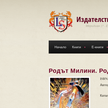
Премини към основното съдържание
Издателст
Меридиан 27 - 
Начало
Книги
Е-книги
Родът Милини. Ро
ISBN
Авто
Ката