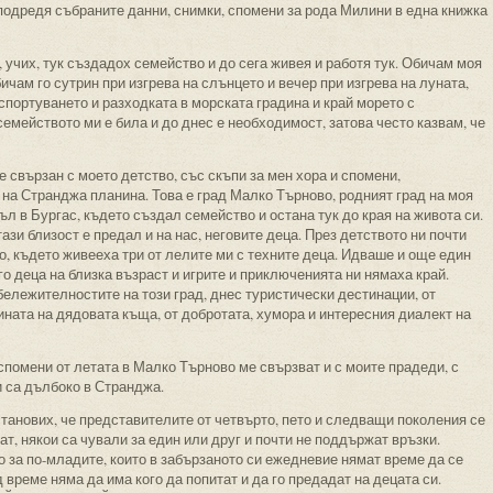
подредя събраните данни, снимки, спомени за рода Милини в една книжка
х, учих, тук създадох семейство и до сега живея и работя тук. Обичам моя
бичам го сутрин при изгрева на слънцето и вечер при изгрева на луната,
спортуването и разходката в морската градина и край морето с
семейството ми е била и до днес е необходимост, затова често казвам, че
е свързан с моето детство, със скъпи за мен хора и спомени,
 на Странджа планина. Това е град Малко Търново, родният град на моя
ъл в Бургас, където създал семейство и остана тук до края на живота си.
тази близост е предал и на нас, неговите деца. През детството ни почти
, където живееха три от лелите ми с техните деца. Идваше и още един
о деца на близка възраст и игрите и приключенията ни нямаха край.
бележителностите на този град, днес туристически дестинации, от
ината на дядовата къща, от добротата, хумора и интересния диалект на
 спомени от летата в Малко Търново ме свързват и с моите прадеди, с
и са дълбоко в Странджа.
станових, че представителите от четвърто, пето и следващи поколения се
т, някои са чували за един или друг и почти не поддържат връзки.
 за по-младите, които в забързаното си ежедневие нямат време да се
 време няма да има кого да попитат и да го предадат на децата си.