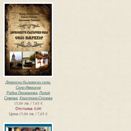
Деркоски български села.
Село Имрихор
Радка Люцканова
,
Лилия
Семова
,
Христина Стоева
15,00 лв. / 7,65 €
Отстъпка:
0,00
Цена
15,00 лв. / 7,65 €