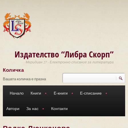
Премини към основното съдържание
Издателство “Либра Скорп”
Меридиан 27 - Електронно списание за литература
Количка
Търси
Форма за търсене
Вашата количка е празна
Начало
Книги
Е-книги
Е-списание
Автори
За нас
Контакти