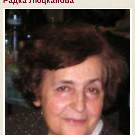
Радка Люцканова