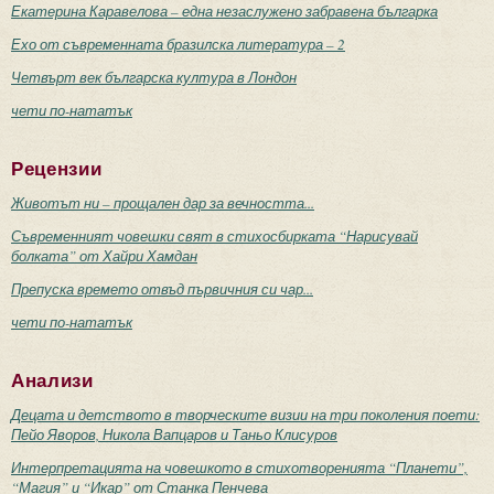
Екатерина Каравелова – една незаслужено забравена българка
Ехо от съвременната бразилска литература – 2
Четвърт век българска култура в Лондон
чети по-нататък
Рецензии
Животът ни – прощален дар за вечността...
Съвременният човешки свят в стихосбирката “Нарисувай
болката” от Хайри Хамдан
Препуска времето отвъд първичния си чар...
чети по-нататък
Анализи
Децата и детството в творческите визии на три поколения поети:
Пейо Яворов, Никола Вапцаров и Таньо Клисуров
Интерпретацията на човешкото в стихотворенията “Планети”,
“Магия” и “Икар” от Станка Пенчева