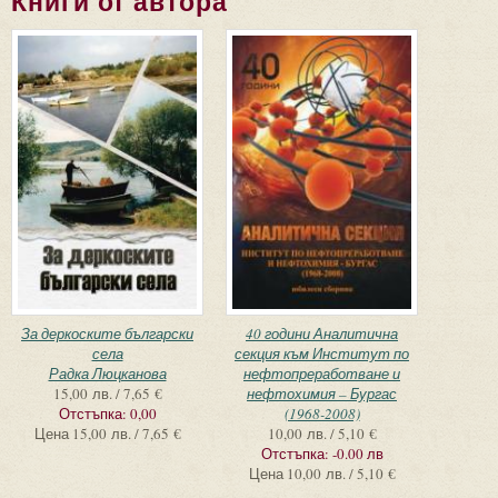
Книги от автора
За деркоските български
40 години Аналитична
села
секция към Институт по
Радка Люцканова
нефтопреработване и
15,00 лв. / 7,65 €
нефтохимия – Бургас
Отстъпка:
0,00
(1968-2008)
Цена
15,00 лв. / 7,65 €
10,00 лв. / 5,10 €
Отстъпка:
-0.00 лв
Цена
10,00 лв. / 5,10 €