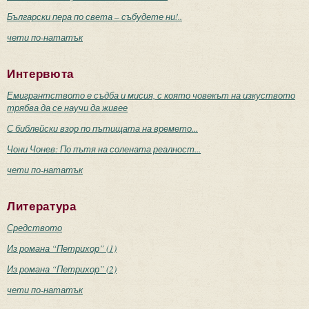
Български пера по света – събудете ни!..
чети по-нататък
Интервюта
Емигрантството е съдба и мисия, с която човекът на изкуството
трябва да се научи да живее
С библейски взор по пътищата на времето...
Чони Чонев: По пътя на солената реалност...
чети по-нататък
Литература
Средството
Из романа “Петрихор” (1)
Из романа “Петрихор” (2)
чети по-нататък