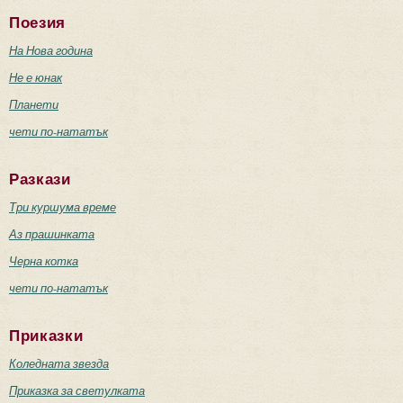
Поезия
На Нова година
Не е юнак
Планети
чети по-нататък
Разкази
Три куршума време
Аз прашинката
Черна котка
чети по-нататък
Приказки
Коледната звезда
Приказка за светулката