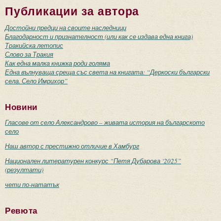
Публикации за автора
Достойни предци на своите наследници
Благодарност и признателност (или как се издава една книга)
Тракийска летопис
Слово за Тракия
Как една малка книжка роди голяма
Една вълнуваща среща със света на книгата: “Деркоски български
села. Село Имрихор”
Новини
Гласове от село Александрово – живата история на българското
село
Наш автор с престижно отличие в Хамбург
Национален литературен конкурс “Петя Дубарова ‘2025”
(резултати)
чети по-нататък
Ревюта