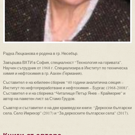
Радка Люцканова е родена в гр. Несебър.
Завършва ВХТИ в София, специалност “Технология на горивата”.
Научен сътрудник от 1968 г. Специализира в Институт по техническа
химия и нефтохимия в гр. Аахен (Германия).
Съставител е на юбилеен сборник “40 години аналитична секция –
Институт по нефтопреработване и нефтохимия – Бургас (1968-2008)”.
Съставител е и на сборника “Читалище Петър Янев – Крайморие” и
автор на паметен лист за Стамо Грудов.
Съавтор и съставител е на две краеведски книги: “Деркоски български
села. Село Имрихор” (2017) и “За деркоските български села” (2017).