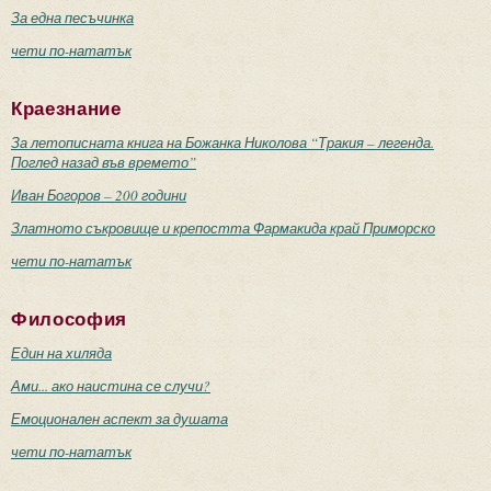
За една песъчинка
чети по-нататък
Краезнание
За летописната книга на Божанка Николова “Тракия – легенда.
Поглед назад във времето”
Иван Богоров – 200 години
Златното съкровище и крепостта Фармакида край Приморско
чети по-нататък
Философия
Един на хиляда
Ами... ако наистина се случи?
Емоционален аспект за душата
чети по-нататък