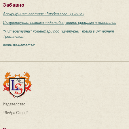
Забавно
Апокрифният вестник “Злобен глас” (1980 г.)
Съществуват няколко вида любов, които срещаме в живота си
“Литературни” коментари под “културни” теми в интернет –
Трета част
чети по-нататък
Издателство
“Либра Скорп”