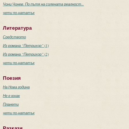
Чони Чонев: По пътя на солената реалност...
чети по-нататък
Литература
Средството
Из романа “Петрихор” (1)
Из романа “Петрихор” (2)
чети по-нататък
Поезия
На Нова година
Не е юнак
Планети
чети по-нататък
Разкази