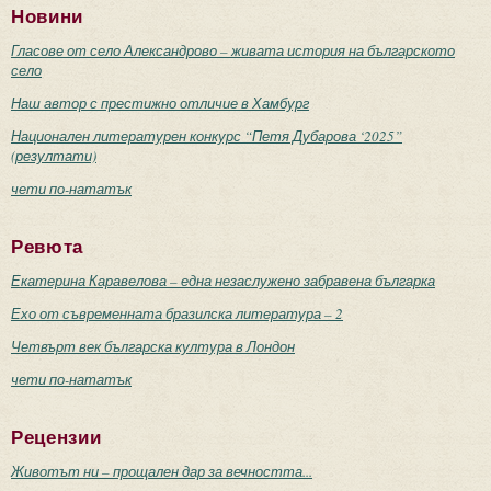
Новини
Гласове от село Александрово – живата история на българското
село
Наш автор с престижно отличие в Хамбург
Национален литературен конкурс “Петя Дубарова ‘2025”
(резултати)
чети по-нататък
Ревюта
Екатерина Каравелова – една незаслужено забравена българка
Ехо от съвременната бразилска литература – 2
Четвърт век българска култура в Лондон
чети по-нататък
Рецензии
Животът ни – прощален дар за вечността...