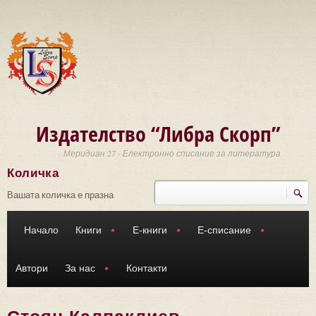
Премини към основното съдържание
Издателство “Либра Скорп”
Меридиан 27 - Електронно списание за литература
Количка
Търси
Форма за търсене
Вашата количка е празна
Начало
Книги
Е-книги
Е-списание
Автори
За нас
Контакти