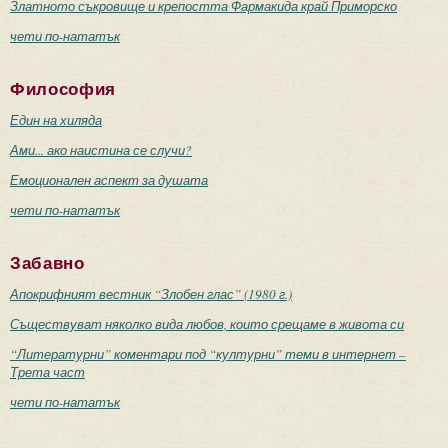
Златното съкровище и крепостта Фармакида край Приморско
чети по-нататък
Философия
Един на хиляда
Ами... ако наистина се случи?
Емоционален аспект за душата
чети по-нататък
Забавно
Апокрифният вестник “Злобен глас” (1980 г.)
Съществуват няколко вида любов, които срещаме в живота си
“Литературни” коментари под “културни” теми в интернет –
Трета част
чети по-нататък