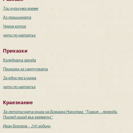
Три куршума време
Аз прашинката
Черна котка
чети по-нататък
Приказки
Коледната звезда
Приказка за светулката
За една песъчинка
чети по-нататък
Краезнание
За летописната книга на Божанка Николова “Тракия – легенда.
Поглед назад във времето”
Иван Богоров – 200 години