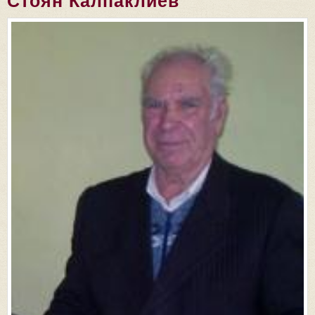
Стоян Калпаклиев