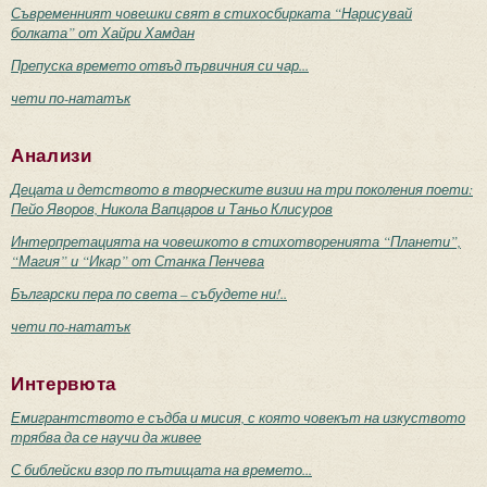
Съвременният човешки свят в стихосбирката “Нарисувай
болката” от Хайри Хамдан
Препуска времето отвъд първичния си чар...
чети по-нататък
Анализи
Децата и детството в творческите визии на три поколения поети:
Пейо Яворов, Никола Вапцаров и Таньо Клисуров
Интерпретацията на човешкото в стихотворенията “Планети”,
“Магия” и “Икар” от Станка Пенчева
Български пера по света – събудете ни!..
чети по-нататък
Интервюта
Емигрантството е съдба и мисия, с която човекът на изкуството
трябва да се научи да живее
С библейски взор по пътищата на времето...