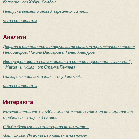
болката” от Хайри Хамдан
Препуска времето отвъд първичния си чар...
чети по-нататък
Анализи
Децата и детството в творческите визии на три поколения поети:
Пейо Яворов, Никола Вапцаров и Таньо Клисуров
Интерпретацията на човешкото в стихотворенията “Планети”,
“Магия” и “Икар” от Станка Пенчева
Български пера по света – събудете ни!..
чети по-нататък
Интервюта
Емигрантството е съдба и мисия, с която човекът на изкуството
трябва да се научи да живее
С библейски взор по пътищата на времето...
Чони Чонев: По пътя на солената реалност...