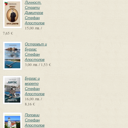
Личност.
Страти
Димитров
Стефан
Апостолов
15,00 лв. /
7,65 €
Островът и
Бургас
Стефан
Апостолов
3,00 лв. / 1,53 €
Бургас и
морето
Стефан
Апостолов
16,00 лв. /
8,16 €
Поповци
Стефан
Апостолов