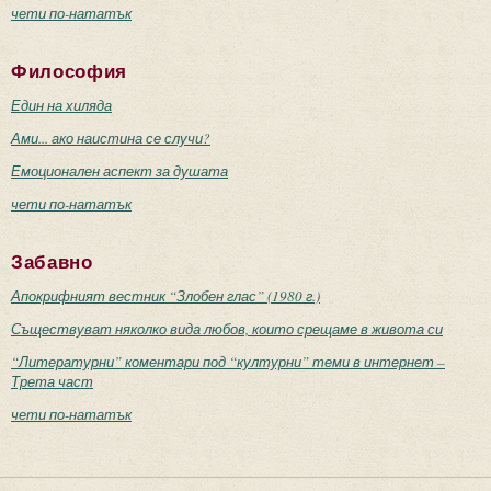
чети по-нататък
Философия
Един на хиляда
Ами... ако наистина се случи?
Емоционален аспект за душата
чети по-нататък
Забавно
Апокрифният вестник “Злобен глас” (1980 г.)
Съществуват няколко вида любов, които срещаме в живота си
“Литературни” коментари под “културни” теми в интернет –
Трета част
чети по-нататък