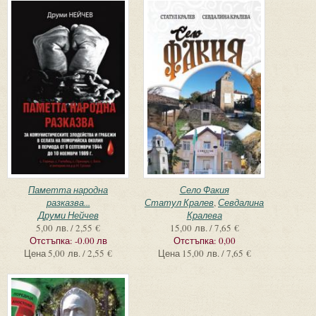
Паметта народна
Село Факия
разказва...
Статул Кралев
,
Севдалина
Друми Нейчев
Кралева
5,00 лв. / 2,55 €
15,00 лв. / 7,65 €
Отстъпка:
-0.00 лв
Отстъпка:
0,00
Цена
5,00 лв. / 2,55 €
Цена
15,00 лв. / 7,65 €