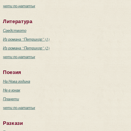
чети по-нататък
Литература
Средството
Из романа “Петрихор” (1)
Из романа “Петрихор” (2)
чети по-нататък
Поезия
На Нова година
Не е юнак
Планети
чети по-нататък
Разкази