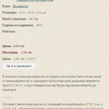
Език:
Български
Размери:
14.5 × 14.5 × 0.6 cm
Брой страници:
48 стр.
Година на издаване:
2015
Рейтинг:
Цена:
4,00 лв.
Отстъпка:
-1.00 лв
Цена:
3,00 лв. / 1,53 €
В книгата е описана накратко историята на остров Света Анастасия
от включването му в границите на българската държава (вероятно
през 812-813 г. след победата на хан Крум над византийците) до
наши дни.
----------
Остров Света Анастасия е с географски координати 42°28' с.ш. и
27°33' и.д., в Бургаския залив, само на три морски мили или 5926 м (6