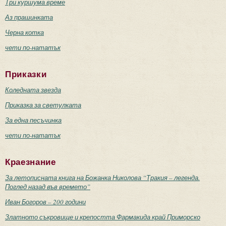
Три куршума време
Аз прашинката
Черна котка
чети по-нататък
Приказки
Коледната звезда
Приказка за светулката
За една песъчинка
чети по-нататък
Краезнание
За летописната книга на Божанка Николова “Тракия – легенда.
Поглед назад във времето”
Иван Богоров – 200 години
Златното съкровище и крепостта Фармакида край Приморско