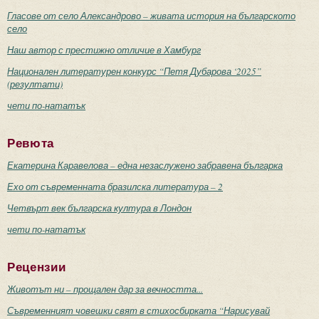
Гласове от село Александрово – живата история на българското
село
Наш автор с престижно отличие в Хамбург
Национален литературен конкурс “Петя Дубарова ‘2025”
(резултати)
чети по-нататък
Ревюта
Екатерина Каравелова – една незаслужено забравена българка
Ехо от съвременната бразилска литература – 2
Четвърт век българска култура в Лондон
чети по-нататък
Рецензии
Животът ни – прощален дар за вечността...
Съвременният човешки свят в стихосбирката “Нарисувай