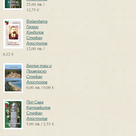
25,00 лв. /
12,75 €
Войводата
Георги
Кондолов
Стефан
Апостолов
12,00 лв. /
6,12 €
Беглик таш и
Приморско
Стефан
Апостолов
0,00 лв. / 0,00 €
Поп Сава
Катрафилов
Стефан
Апостолов
5,00 лв. / 2,55 €