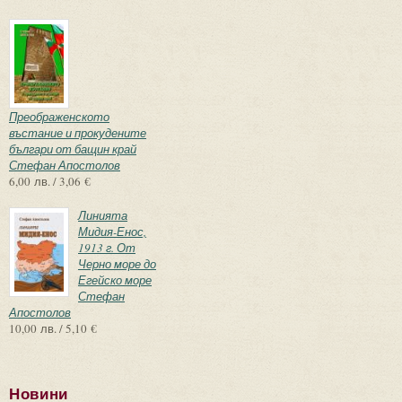
Преображенското
въстание и прокудените
българи от бащин край
Стефан Апостолов
6,00 лв. / 3,06 €
Линията
Мидия-Енос,
1913 г. От
Черно море до
Егейско море
Стефан
Апостолов
10,00 лв. / 5,10 €
Новини