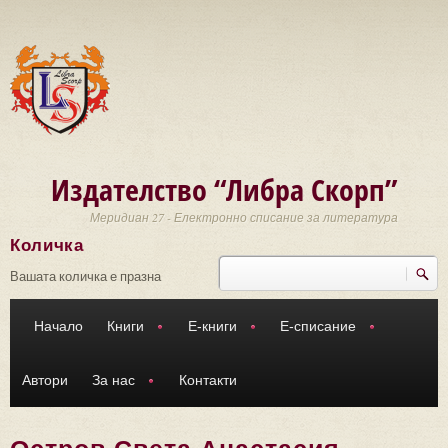
Премини към основното съдържание
Издателство “Либра Скорп”
Меридиан 27 - Електронно списание за литература
Количка
Търси
Форма за търсене
Вашата количка е празна
Начало
Книги
Е-книги
Е-списание
Автори
За нас
Контакти