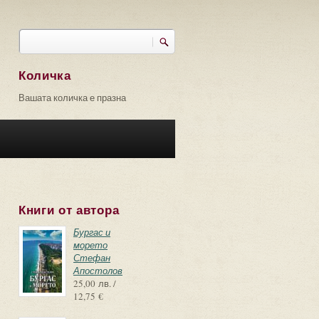
Търси
Форма за търсене
Количка
Вашата количка е празна
Книги от автора
Бургас и
морето
Стефан
Апостолов
25,00 лв. /
12,75 €