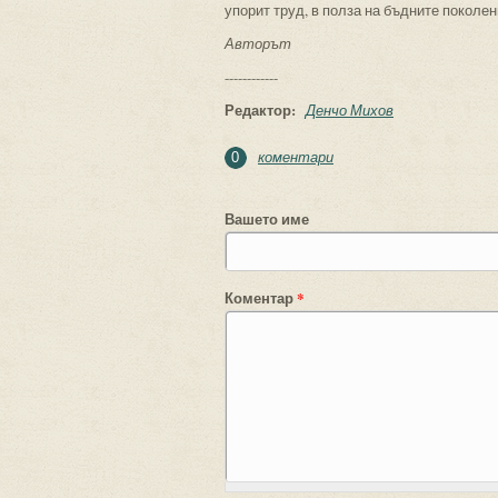
упорит труд, в полза на бъдните поколен
Авторът
------------
Редактор:
Денчо Михов
коментари
0
Вашето име
Коментар
*