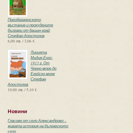
Преображенското
въстание и прокудените
българи от бащин край
Стефан Апостолов
6,00 лв. / 3,06 €
Линията
Мидия-Енос,
1913 г. От
Черно море до
Егейско море
Стефан
Апостолов
10,00 лв. / 5,10 €
Новини
Гласове от село Александрово –
живата история на българското
село