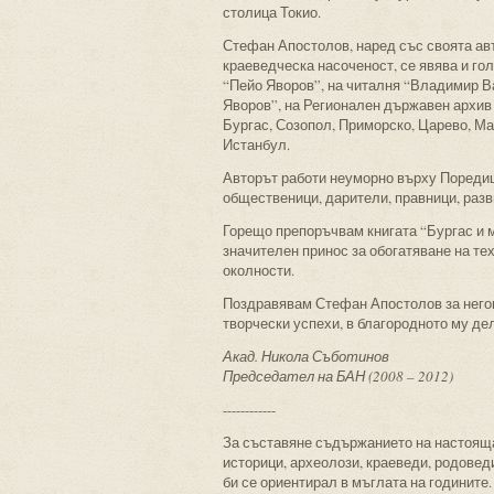
столица Токио.
Стефан Апостолов, наред със своята авт
краеведческа насоченост, се явява и го
“Пейо Яворов”, на читалня “Владимир В
Яворов”, на Регионален държавен архив 
Бургас, Созопол, Приморско, Царево, Ма
Истанбул.
Авторът работи неуморно върху Поредиц
общественици, дарители, правници, разв
Горещо препоръчвам книгата “Бургас и 
значителен принос за обогатяване на тех
околности.
Поздравявам Стефан Апостолов за негов
творчески успехи, в благородното му де
Акад. Никола Съботинов
Председател на БАН (2008 – 2012)
------------
За съставяне съдържанието на настояща
историци, археолози, краеведи, родоведи
би се ориентирал в мъглата на годините