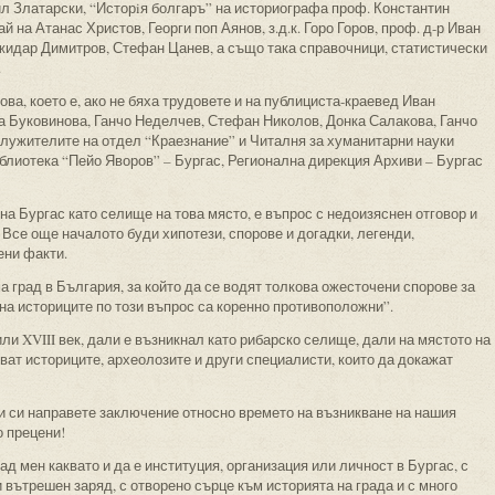
л Златарски, “Исторiя болгаръ” на историографа проф. Константин
ай на Атанас Христов, Георги поп Аянов, з.д.к. Горо Горов, проф. д-р Иван
жидар Димитров, Стефан Цанев, а също така справочници, статистически
.
ова, което е, ако не бяха трудовете и на публициста-краевед Иван
а Буковинова, Ганчо Неделчев, Стефан Николов, Донка Салакова, Ганчо
а служителите на отдел “Краезнание” и Читалня за хуманитарни науки
лиотека “Пейо Яворов” – Бургас, Регионална дирекция Архиви – Бургас
на Бургас като селище на това място, е въпрос с недоизяснен отговор и
 Все още началото буди хипотези, спорове и догадки, легенди,
ени факти.
град в България, за който да се водят толкова ожесточени спорове за
 на историците по този въпрос са коренно противоположни”.
или XVIII век, дали е възникнал като рибарско селище, дали на мястото на
ват историците, археолозите и други специалисти, които да докажат
и си направете заключение относно времето на възникване на нашия
о прецени!
ад мен каквато и да е институция, организация или личност в Бургас, с
 вътрешен заряд, с отворено сърце към историята на града и с много