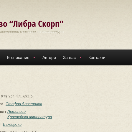
во “Либра Скорп”
Електронно списание за литература
Е-списание
Автори
За нас
Контакти
:
978-954-471-693-6
р:
Стефан Апостолов
лог:
Летописи
Краеведска литература
:
Български
ери: