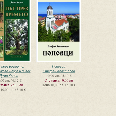
 през времето.
Поповци
ково – гора и дивеч
Стефан Апостолов
Димо Кънев
10,00 лв. / 5,10 €
,00 лв. / 6,12 €
Отстъпка:
-0.00 лв
тъпка:
-2.00 лв
Цена
10,00 лв. / 5,10 €
10,00 лв. / 5,10 €