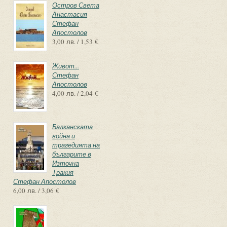
Остров Света
Анастасия
Стефан
Апостолов
3,00 лв. / 1,53 €
Живот...
Стефан
Апостолов
4,00 лв. / 2,04 €
Балканската
война и
трагедията на
българите в
Източна
Тракия
Стефан Апостолов
6,00 лв. / 3,06 €