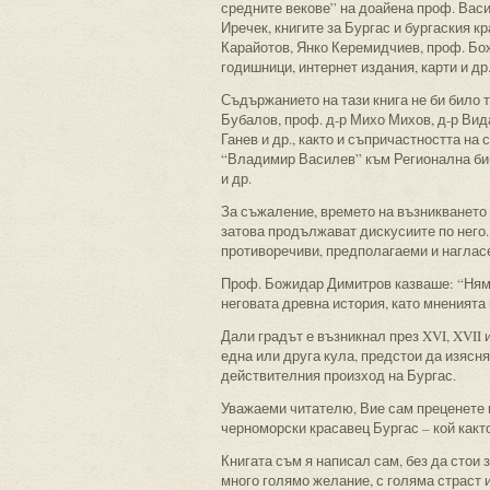
средните векове” на доайена проф. Васи
Иречек, книгите за Бургас и бургаския кр
Карайотов, Янко Керемидчиев, проф. Бо
годишници, интернет издания, карти и др
Съдържанието на тази книга не би било т
Бубалов, проф. д-р Михо Михов, д-р Вид
Ганев и др., както и съпричастността н
“Владимир Василев” към Регионална биб
и др.
За съжаление, времето на възникването 
затова продължават дискусиите по него.
противоречиви, предполагаеми и наглас
Проф. Божидар Димитров казваше: “Няма 
неговата древна история, като мненията
Дали градът е възникнал през XVI, XVII 
една или друга кула, предстои да изясня
действителния произход на Бургас.
Уважаеми читателю, Вие сам преценете 
черноморски красавец Бургас – кой какт
Книгата съм я написал сам, без да стои з
много голямо желание, с голяма страст и