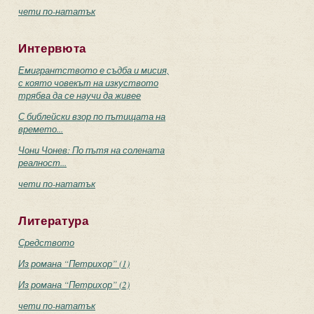
чети по-нататък
Интервюта
Емигрантството е съдба и мисия,
с която човекът на изкуството
трябва да се научи да живее
С библейски взор по пътищата на
времето...
Чони Чонев: По пътя на солената
реалност...
чети по-нататък
Литература
Средството
Из романа “Петрихор” (1)
Из романа “Петрихор” (2)
чети по-нататък