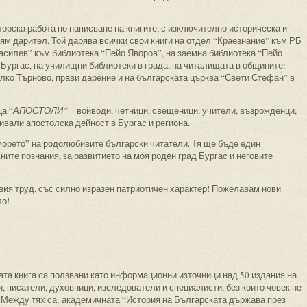
орска работа по написване на книгите, с изключително историческа и
лям дарител. Той дарява всички свои книги на отдел “Краезнание” към РБ
асилев” към библиотека “Пейо Яворов”, на заемна библиотека “Пейо
Бургас, на училищни библиотеки в града, на читалищата в общините:
лко Търново, прави дарение и на българската църква “Свети Стефан” в
а “
АПОСТОЛИ”
– войводи, четници, свещеници, учители, възрожденци,
ивали апостолска дейност в Бургас и региона.
морето” на родолюбивите български читатели. Тя ще бъде един
ните познания, за развитието на моя роден град Бургас и неговите
ия труд, със силно изразен патриотичен характер! Пожелавам нови
ло!
та книга са ползвани като информационни източници над 50 издания на
, писатели, духовници, изследователи и специалисти, без които човек не
. Между тях са: академичната “История на Българската държава през