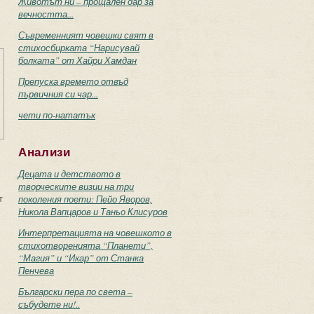
Животът ни – прощален дар за
вечността...
Съвременният човешки свят в
стихосбирката “Нарисувай
болката” от Хайри Хамдан
Препуска времето отвъд
първичния си чар...
чети по-нататък
Анализи
Децата и детството в
творческите визии на три
т
поколения поети: Пейо Яворов,
Никола Вапцаров и Таньо Клисуров
Интерпретацията на човешкото в
стихотворенията “Планети”,
“Магия” и “Икар” от Станка
Пенчева
Български пера по света –
събудете ни!..