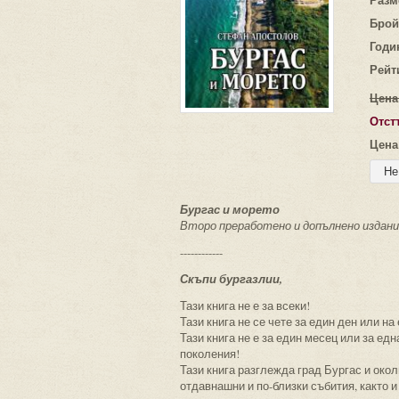
Брой
Годи
Рейт
Цена
Отст
Цена
Бургас и морето
Второ преработено и допълнено издан
------------
Скъпи бургазлии,
Тази книга не е за всеки!
Тази книга не се чете за един ден или на
Тази книга не е за един месец или за едн
поколения!
Тази книга разглежда град Бургас и око
отдавнашни и по-близки събития, както и 