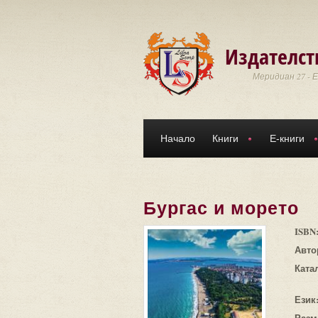
Премини към основното съдържание
Издателст
Меридиан 27 - 
Начало
Книги
Е-книги
Бургас и морето
ISBN
Авто
Ката
Език
Разм