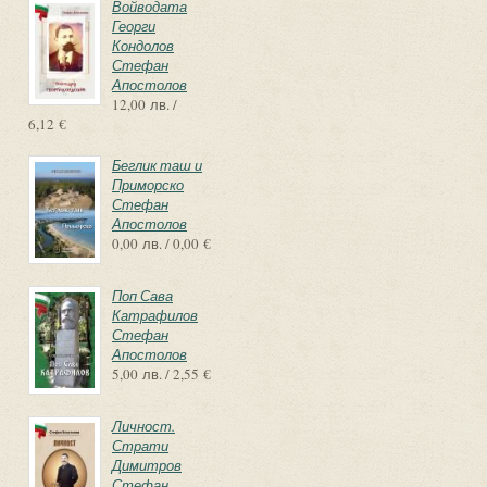
Войводата
Георги
Кондолов
Стефан
Апостолов
12,00 лв. /
6,12 €
Беглик таш и
Приморско
Стефан
Апостолов
0,00 лв. / 0,00 €
Поп Сава
Катрафилов
Стефан
Апостолов
5,00 лв. / 2,55 €
Личност.
Страти
Димитров
Стефан