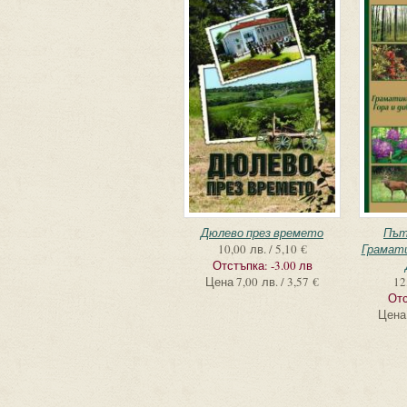
Дюлево през времето
Път
10,00 лв. / 5,10 €
Грамати
Отстъпка:
-3.00 лв
Цена
7,00 лв. / 3,57 €
12
Отс
Цена