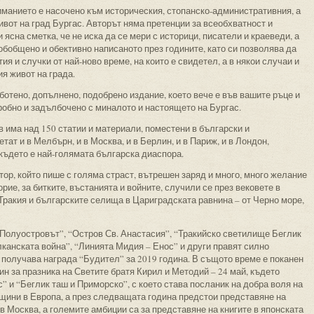
иманието е насочено към историческия, стопанско-административния, а
вот на град Бургас. Авторът няма претенции за всеобхватност и
 ясна сметка, че не иска да се мери с историци, писатели и краеведи, а
обобщено и обективно написаното през годините, като си позволява да
я и случки от най-ново време, на които е свидетел, а в някои случаи и
я живот на града.
ботено, допълнено, подобрено издание, което вече е във вашите ръце и
робно и задълбочено с миналото и настоящето на Бургас.
има над 150 статии и материали, поместени в български и
тат и в Мелбърн, и в Москва, и в Берлин, и в Париж, и в Лондон,
където е най-голя­ма­та българска диаспора.
р, който пише с голяма страст, вътрешен заряд и много, много желание
рие, за битките, въстанията и войните, случили се през вековете в
Тракия и българските селища в Цариградската равнина – от Черно море,
 “Полуостровът”, “Остров Св. Анастасия”, “Тракийско светилище Беглик
канската война”, “Линията Мидия – Енос” и други правят силно
й получава награда “Будител” за 2019 година. В същото време е поканен
ин за празника на Светите братя Кирил и Методий – 24 май, където
” и “Беглик таш и Приморско”, с което става посланик на добра воля на
щини в Европа, а през следващата година предстои представяне на
в Москва, а големите амбиции са за представяне на книгите в японската