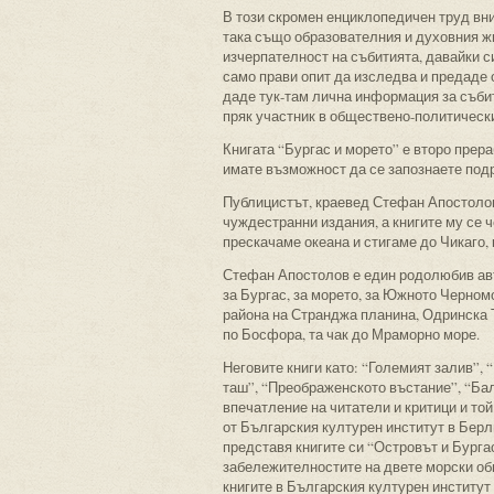
В този скромен енциклопедичен труд вн
така също образователния и духовния жи
изчерпателност на събитията, давайки си
само прави опит да изследва и предаде 
даде тук-там лична информация за събити
пряк участник в обществено-политически
Книгата “Бургас и морето” е второ прера
имате възможност да се запознаете под
Публицистът, краевед Стефан Апостолов 
чуждестранни издания, а книгите му се че
прескачаме океана и стигаме до Чикаго, 
Стефан Апостолов е един родолюбив авто
за Бургас, за морето, за Южното Черномо
района на Странджа планина, Одринска 
по Босфора, та чак до Мраморно море.
Неговите книги като: “Големият залив”,
таш”, “Преображенското въстание”, “Бал
впечатление на читатели и критици и то
от Българския културен институт в Берл
представя книгите си “Островът и Бургас
забележителностите на двете морски об
книгите в Българския културен институт 