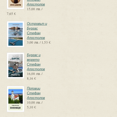
Апостолов
15,00 лв. /
7,65 €
Островът и
Бургас
Стефан
Апостолов
3,00 лв. / 1,53 €
Бургас и
морето
Стефан
Апостолов
16,00 лв. /
8,16 €
Поповци
Стефан
Апостолов
10,00 лв. /
5,10 €