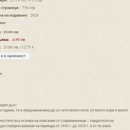
21.5 × 14.5 × 5.5 cm
 страници:
776 стр.
на на издаване:
2020
инг:
:
29,90 лв.
ъпка:
-4.90 лв
:
25,00 лв. / 12,75 €
ие
 един дъх!
а година, тя е предназначена да се чете много пъти, от много хора и много
лностите въз основа на описания от съвременници – свидетели на
достоверни разкази за периода от 1800 г. до 2020 г. и от по-рано.