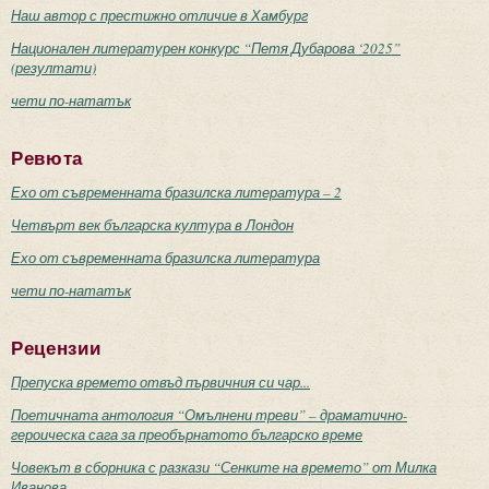
Наш автор с престижно отличие в Хамбург
Национален литературен конкурс “Петя Дубарова ‘2025”
(резултати)
чети по-нататък
Ревюта
Ехо от съвременната бразилска литература – 2
Четвърт век българска култура в Лондон
Ехо от съвременната бразилска литература
чети по-нататък
Рецензии
Препуска времето отвъд първичния си чар...
Поетичната антология “Омълнени треви” – драматично-
героическа сага за преобърнатото българско време
Човекът в сборника с разкази “Сенките на времето” от Милка
Иванова