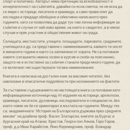
спорт и политика). Авторът няма претенции за всеобхватност и
изчерпателност на събитията, давайки си ясна сметка, че не иска да
се мери с историци, писатели и краеведи, а само прави опит да
изследва и предаде обобщено и обективно написаното през
годините, като си позволява да даде тук-там лична информация за
събития и случки от най-ново време, на които е свидетел, а в някои
случаи и пряк участник в обществения живот на града.
Селищата, местностите, улиците, площадите, парковете, градините,
училищата и др. са представени с наименованията, каквито те носят
в миналите години и както са запомнени от хората. Не са ползвани
новите (сегашните) имена (освен в курсив и скоби за пояснение),
защото не е естествено за събития станали преди много години, да
се включват несъществували тогава наименования.
Книгата е написана на достъпен език за масовия читател, без
навлизане в описателни подробности при изложението на фактите.
За съставяне съдържанието на настоящата книга са ползвани като
информационни източници над 40 издания на историци, археолози,
краеведи, писатели, духовници, изследователи и специалисти, без
които човек не би се ориентирал в мъглата на годините. Между тях
са: академичната “История на Българската държава през средните
векове” на доайена проф. Васил Златарски, книгите за Бургас и
бургаския край на Атанас Христов, Георги поп Аянов, Горо Горов,
проф. д-р Иван Карайотов, Янко Керемидчиев, проф. Божидар