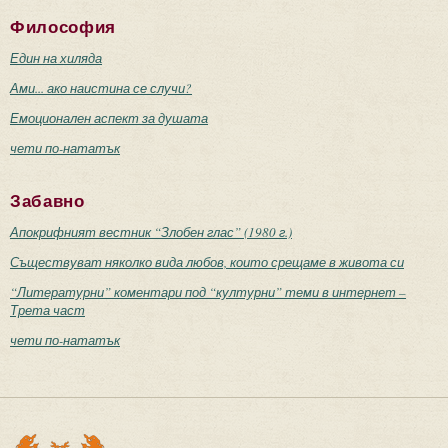
Философия
Един на хиляда
Ами... ако наистина се случи?
Емоционален аспект за душата
чети по-нататък
Забавно
Апокрифният вестник “Злобен глас” (1980 г.)
Съществуват няколко вида любов, които срещаме в живота си
“Литературни” коментари под “културни” теми в интернет –
Трета част
чети по-нататък