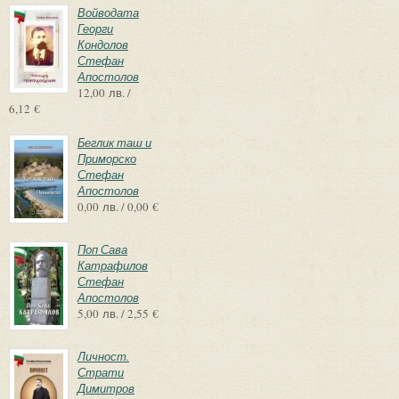
Войводата
Георги
Кондолов
Стефан
Апостолов
12,00 лв. /
6,12 €
Беглик таш и
Приморско
Стефан
Апостолов
0,00 лв. / 0,00 €
Поп Сава
Катрафилов
Стефан
Апостолов
5,00 лв. / 2,55 €
Личност.
Страти
Димитров