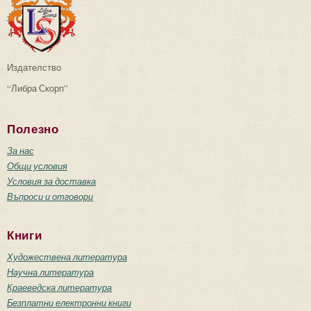
Издателство
“Либра Скорп”
Полезно
За нас
Общи условия
Условия за доставка
Въпроси и отговори
Книги
Художествена литература
Научна литература
Краеведска литература
Безплатни електронни книги