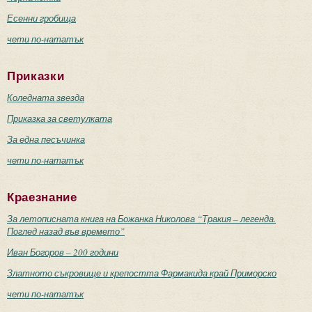
Есенни гробища
чети по-нататък
Приказки
Коледната звезда
Приказка за светулката
За една песъчинка
чети по-нататък
Краезнание
За летописната книга на Божанка Николова “Тракия – легенда.
Поглед назад във времето”
Иван Богоров – 200 години
Златното съкровище и крепостта Фармакида край Приморско
чети по-нататък