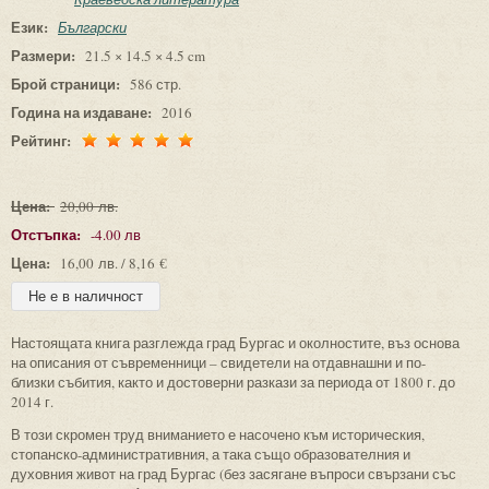
Език:
Български
Размери:
21.5 × 14.5 × 4.5 cm
Брой страници:
586 стр.
Година на издаване:
2016
Рейтинг:
Цена:
20,00 лв.
Отстъпка:
-4.00 лв
Цена:
16,00 лв. / 8,16 €
Настоящата книга разглежда град Бургас и околностите, въз основа
на описания от съвременници – свидетели на отдавнашни и по-
близки събития, както и достоверни разкази за периода от 1800 г. до
2014 г.
В този скромен труд вниманието е насочено към историческия,
стопанско-административния, а така също образователния и
духовния живот на град Бургас (без засягане въпроси свързани със