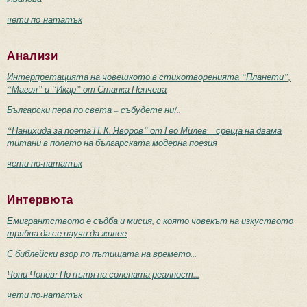
чети по-нататък
Анализи
Интерпретацията на човешкото в стихотворенията “Планети”,
“Магия” и “Икар” от Станка Пенчева
Български пера по света – събудете ни!..
“Панихида за поета П. К. Яворов” от Гео Милев – среща на двама
титани в полето на българската модерна поезия
чети по-нататък
Интервюта
Емигрантството е съдба и мисия, с която човекът на изкуството
трябва да се научи да живее
С библейски взор по пътищата на времето...
Чони Чонев: По пътя на солената реалност...
чети по-нататък