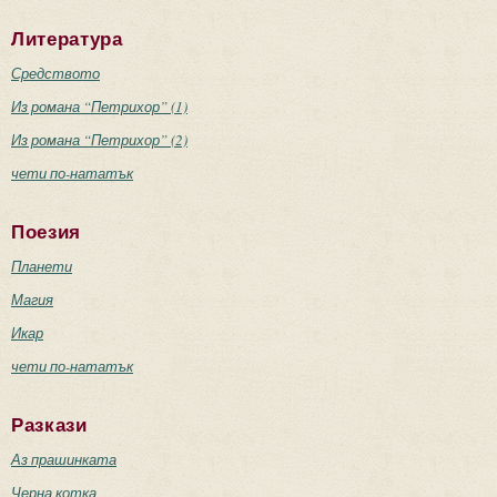
Литература
Средството
Из романа “Петрихор” (1)
Из романа “Петрихор” (2)
чети по-нататък
Поезия
Планети
Магия
Икар
чети по-нататък
Разкази
Аз прашинката
Черна котка