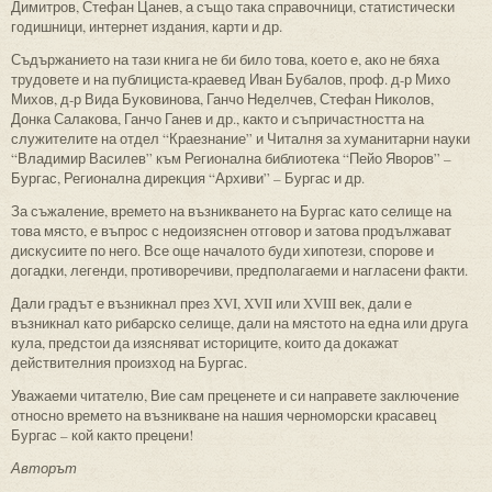
Димитров, Стефан Цанев, а също така справочници, статистически
годишници, интернет издания, карти и др.
Съдържанието на тази книга не би било това, което е, ако не бяха
трудовете и на публициста-краевед Иван Бубалов, проф. д-р Михо
Михов, д-р Вида Буковинова, Ганчо Неделчев, Стефан Николов,
Донка Салакова, Ганчо Ганев и др., както и съпричастността на
служителите на отдел “Краезнание” и Читалня за хуманитарни науки
“Владимир Василев” към Регионална библиотека “Пейо Яворов” –
Бургас, Регионална дирекция “Архиви” – Бургас и др.
За съжаление, времето на възникването на Бургас като селище на
това място, е въпрос с недоизяснен отговор и затова продължават
дискусиите по него. Все още началото буди хипотези, спорове и
догадки, легенди, противоречиви, предполагаеми и нагласени факти.
Дали градът е възникнал през XVI, XVII или XVIII век, дали е
възникнал като рибарско селище, дали на мястото на една или друга
кула, предстои да изясняват историците, които да докажат
действителния произход на Бургас.
Уважаеми читателю, Вие сам преценете и си направете заключение
относно времето на възникване на нашия черноморски красавец
Бургас – кой както прецени!
Авторът