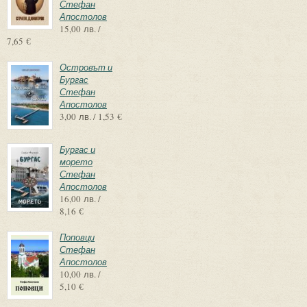
Стефан
Апостолов
15,00 лв. /
7,65 €
Островът и
Бургас
Стефан
Апостолов
3,00 лв. / 1,53 €
Бургас и
морето
Стефан
Апостолов
16,00 лв. /
8,16 €
Поповци
Стефан
Апостолов
10,00 лв. /
5,10 €