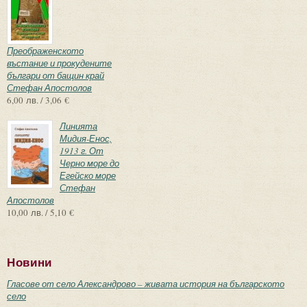
Преображенското
въстание и прокудените
българи от бащин край
Стефан Апостолов
6,00 лв. / 3,06 €
Линията
Мидия-Енос,
1913 г. От
Черно море до
Егейско море
Стефан
Апостолов
10,00 лв. / 5,10 €
Новини
Гласове от село Александрово – живата история на българското
село