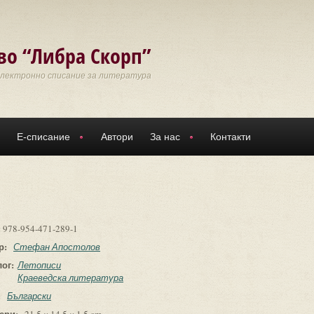
во “Либра Скорп”
Електронно списание за литература
Е-списание
Автори
За нас
Контакти
:
978-954-471-289-1
р:
Стефан Апостолов
лог:
Летописи
Краеведска литература
:
Български
ери: