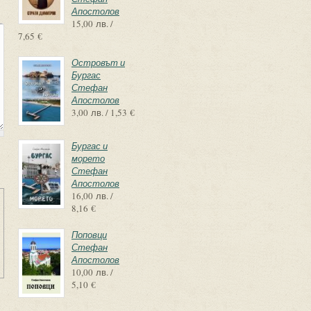
Апостолов
15,00 лв. /
7,65 €
Островът и
Бургас
Стефан
Апостолов
3,00 лв. / 1,53 €
Бургас и
морето
Стефан
Апостолов
16,00 лв. /
8,16 €
Поповци
Стефан
Апостолов
10,00 лв. /
5,10 €