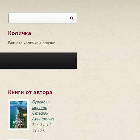
Търси
Форма за търсене
Количка
Вашата количка е празна
Книги от автора
Бургас и
морето
Стефан
Апостолов
25,00 лв. /
12,75 €