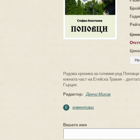
Брой
Годи
Рейт
Цена
Отст
Цена
Родова хроника за големия род Поповци о
южната част на Егейска Тракия – делтат
Гърция.
Редактор:
Денчо Михов
коментари
0
Вашето име