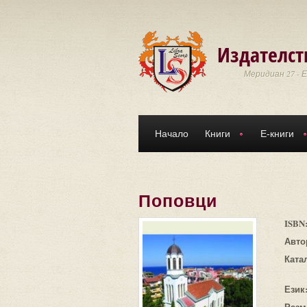
Премини към основното съдържание
Издателст
Меридиан 27 - 
Начало
Книги
Е-книги
Поповци
ISBN
Авто
Ката
Език
Разм