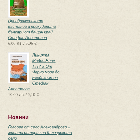
Преображенското
въстание и прокудените
българи от бащин край
Стефан Апостолов
6,00 лв. / 3,06 €
Линията
Мидия-Енос,
1913 г. От
Черно море до
Егейско море
Стефан
Апостолов
10,00 лв. / 5,10 €
Новини
Гласове от село Александрово –
живата история на българското
село