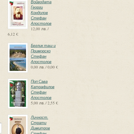
Войводата
Георги
Кондолов
Стефан
Апостолов
12,00 лв. /
6,12 €
Беглик таш и
Приморско
Стефан
Апостолов
0,00 лв. / 0,00 €
Поп Сава
Катрафилов
Стефан
Апостолов
5,00 лв. / 2,55 €
Личност.
Страти
Димитров
Стефан