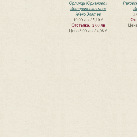
Орлинци (Орханово).
Раковск
Исторически очерк
И
Жеко Златев
5,
10,00 лв. / 5,10 €
Отс
Отстъпка:
-2.00 лв
Цен
Цена
8,00 лв. / 4,08 €