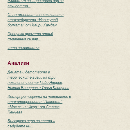
Животът ни – прощален дар за
вечността...
Съвременният човешки свят в
стихосбирката “Нарисувай
болката” от Хайри Хамдан
Препуска времето отвъд
първичния си чар...
чети по-нататък
Анализи
Децата и детството в
творческите визии на три
поколения поети: Пейо Яворов,
Никола Вапцаров и Таньо Клисуров
Интерпретацията на човешкото в
стихотворенията “Планети”,
“Магия” и “Икар” от Станка
Пенчева
Български пера по света –
събудете ни!..