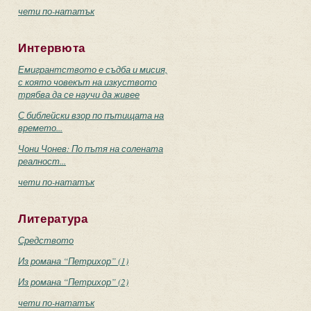
чети по-нататък
Интервюта
Емигрантството е съдба и мисия,
с която човекът на изкуството
трябва да се научи да живее
С библейски взор по пътищата на
времето...
Чони Чонев: По пътя на солената
реалност...
чети по-нататък
Литература
Средството
Из романа “Петрихор” (1)
Из романа “Петрихор” (2)
чети по-нататък