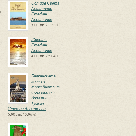
Остров Света
Анастасия
т
Стефан
Апостолов
3,00 лв. / 1,53 €
Живот...
Стефан
Апостолов
4,00 лв. / 2,04 €
Балканската
война и
трагедията на
българите в
Източна
Тракия
Стефан Апостолов
6,00 лв. / 3,06 €