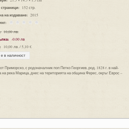
21.5 × 14.5 × 1.5 cm
 страници:
152 стр.
на на издаване:
2015
инг:
:
10,00 лв.
ъпка:
-0.00 лв
:
10,00 лв. / 5,10 €
т Приморско, с родоначалник поп Петко Георгиев, род. 1828 г. в най-
а на река Марица, днес на територията на община Ферес, окръг Еврос –