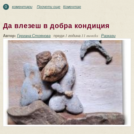
коментари
Прочети още
about Паламуд
Коментар
0
Да влезеш в добра кондиция
Автор:
Гергана Стоянова
преди
1 година 11 months
Разкази