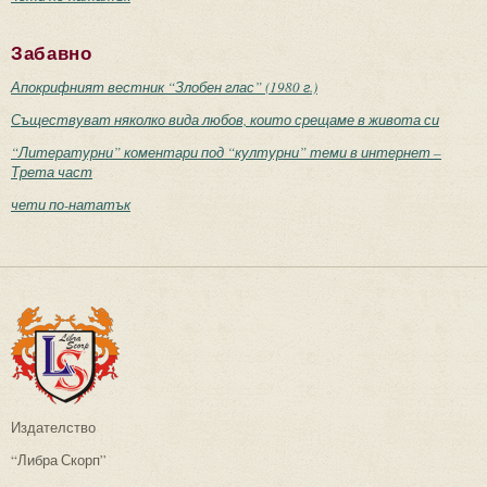
Забавно
Апокрифният вестник “Злобен глас” (1980 г.)
Съществуват няколко вида любов, които срещаме в живота си
“Литературни” коментари под “културни” теми в интернет –
Трета част
чети по-нататък
Издателство
“Либра Скорп”