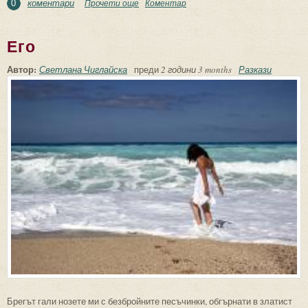
коментари
Прочети още
about Серафина
Коментар
0
Его
Автор:
Светлана Чиглайска
преди
2 години 3 months
Разкази
Брегът гали нозете ми с безбройните песъчинки, обгърнати в златист