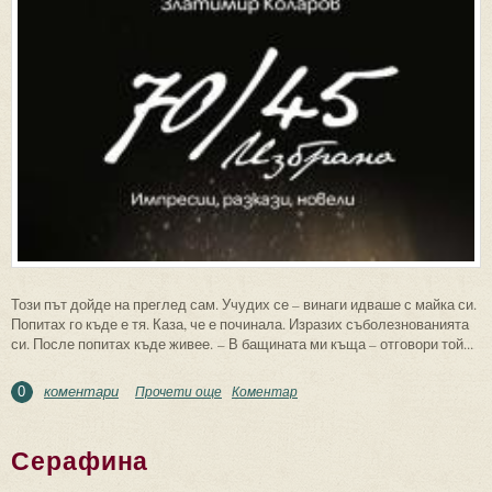
Този път дойде на преглед сам. Учудих се – винаги идваше с майка си.
Попитах го къде е тя. Каза, че е починала. Изразих съболезнованията
си. После попитах къде живее. – В бащината ми къща – отговори той...
коментари
Прочети още
about Майка
Коментар
0
Серафина