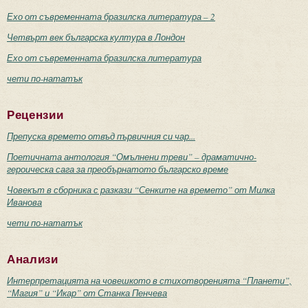
Ехо от съвременната бразилска литература – 2
Четвърт век българска култура в Лондон
Ехо от съвременната бразилска литература
чети по-нататък
Рецензии
Препуска времето отвъд първичния си чар...
Поетичната антология “Омълнени треви” – драматично-
героическа сага за преобърнатото българско време
Човекът в сборника с разкази “Сенките на времето” от Милка
Иванова
чети по-нататък
Анализи
Интерпретацията на човешкото в стихотворенията “Планети”,
“Магия” и “Икар” от Станка Пенчева