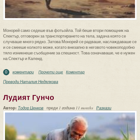
Монорей само седеше във фотьойла. Той беше втори помощник на
Спектър, отговорен за транспортирането на тела, задача която се
случваше много рядко. Затова Монорей се радваше, наслаждаваше се
и се смееше колкото може, когато внезапно в неговото човекоподобно
тяло изникнеше съобщение за спешност. Това означаваше, че е нужен
на Спектър и Калеид.
коментари
Прочети още
about Пътуване без движение
Коментар
0
Преводи Наталия Недялкова
Лудият Гунчо
Автор:
Тодор Ценков
преди
1 година 11 months
Разкази