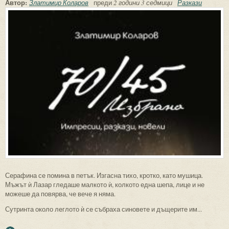
Автор:
Златимир Коларов
преди
2 години 3 седмици
Разкази
Серафина се помина в петък. Изгасна тихо, кротко, като мушица.
Мъжът ѝ Лазар гледаше малкото ѝ, колкото една шепа, лице и не
можеше да повярва, че вече я няма.
Сутринта около леглото ѝ се събраха синовете и дъщерите им...