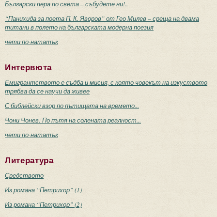
Български пера по света – събудете ни!..
“Панихида за поета П. К. Яворов” от Гео Милев – среща на двама
титани в полето на българската модерна поезия
чети по-нататък
Интервюта
Емигрантството е съдба и мисия, с която човекът на изкуството
трябва да се научи да живее
С библейски взор по пътищата на времето...
Чони Чонев: По пътя на солената реалност...
чети по-нататък
Литература
Средството
Из романа “Петрихор” (1)
Из романа “Петрихор” (2)