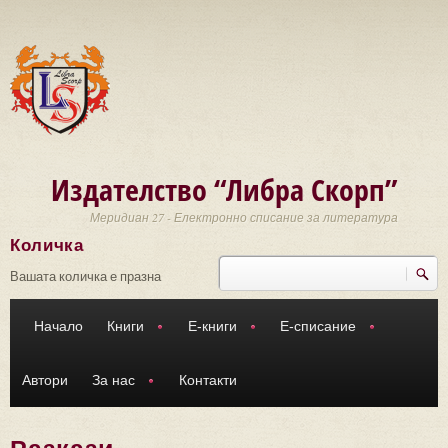
Премини към основното съдържание
Издателство “Либра Скорп”
Меридиан 27 - Електронно списание за литература
Количка
Търси
Форма за търсене
Вашата количка е празна
Начало
Книги
Е-книги
Е-списание
Автори
За нас
Контакти