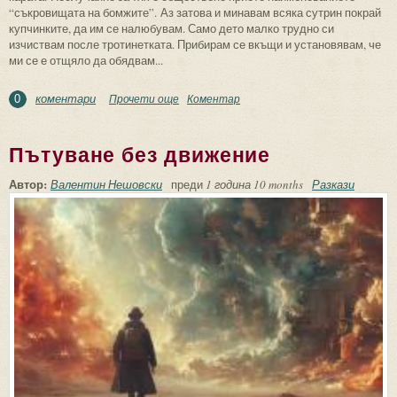
“съкровищата на бомжите”. Аз затова и минавам всяка сутрин покрай
купчинките, да им се налюбувам. Само дето малко трудно си
изчиствам после тротинетката. Прибирам се вкъщи и установявам, че
ми се е отщяло да обядвам...
коментари
Прочети още
about Ухание на злато
Коментар
0
Пътуване без движение
Автор:
Валентин Нешовски
преди
1 година 10 months
Разкази