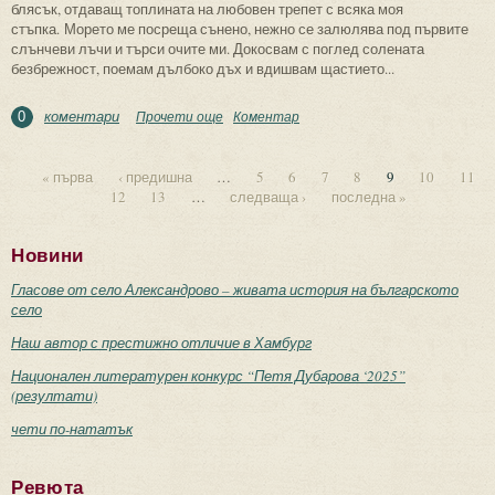
блясък, отдаващ топлината на любовен трепет с всяка моя
стъпка. Морето ме посреща сънено, нежно се залюлява под първите
слънчеви лъчи и търси очите ми. Докосвам с поглед солената
безбрежност, поемам дълбоко дъх и вдишвам щастието...
коментари
Прочети още
about Его
Коментар
0
« първа
‹ предишна
…
5
6
7
8
9
10
11
12
13
…
следваща ›
последна »
Страници
Новини
Гласове от село Александрово – живата история на българското
село
Наш автор с престижно отличие в Хамбург
Национален литературен конкурс “Петя Дубарова ‘2025”
(резултати)
чети по-нататък
Ревюта