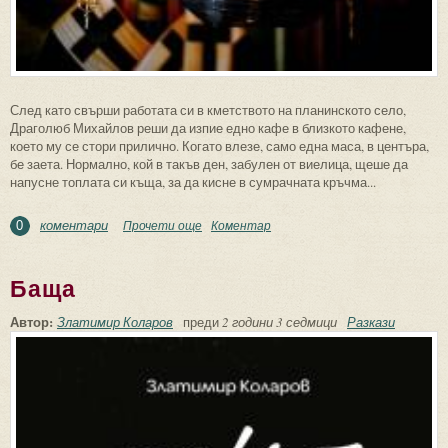
След като свърши работата си в кметството на планинското село,
Драголюб Михайлов реши да изпие едно кафе в близкото кафене,
което му се стори прилично. Когато влезе, само една маса, в центъра,
бе заета. Нормално, кой в такъв ден, забулен от виелица, щеше да
напусне топлата си къща, за да кисне в сумрачната кръчма...
коментари
Прочети още
about Кандилото
Коментар
0
Баща
Автор:
Златимир Коларов
преди
2 години 3 седмици
Разкази