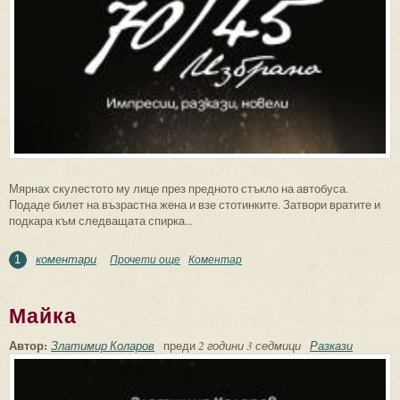
Мярнах скулестото му лице през предното стъкло на автобуса.
Подаде билет на възрастна жена и взе стотинките. Затвори вратите и
подкара към следващата спирка...
коментари
Прочети още
about Баща
Коментар
1
Майка
Автор:
Златимир Коларов
преди
2 години 3 седмици
Разкази