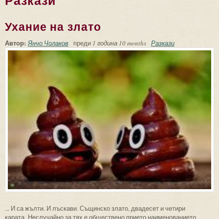
Разкази
Ухание на злато
Автор:
Янчо Чолаков
преди
1 година 10 months
Разкази
... И са жълти. И лъскави. Същинско злато, двадесет и четири
карата. Неслучайно за тях е обществено прието наименованието