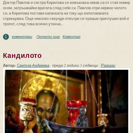
Доктор Павлов и сестра Кирилова се измъкнаха някак си от стая номер
осем, затръшвайки вратата след себе си. Павлов отри нервно челото
си, а Кирилова постави капачката на току-що използваната
спринцовка. Още няколко секунди отвътре се чуваше приглушен вой и
тропот, след това всичко утихна...
коментари
Прочети още
about Да влезеш в добра кондиция
Коментар
1
Кандилото
Автор:
Светла Андреева
преди
2 години 3 седмици
Разкази