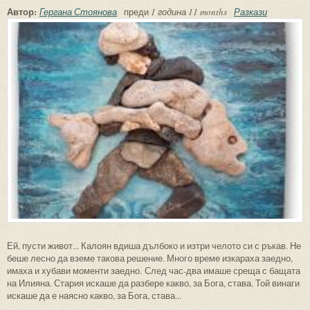
Автор:
Гергана Стоянова
преди
1 година 11 months
Разкази
Ей, пусти живот... Калоян вдиша дълбоко и изтри челото си с ръкав. Не
беше лесно да вземе такова решение. Много време изкараха заедно,
имаха и хубави моменти заедно. След час-два имаше среща с бащата
на Илияна. Стария искаше да разбере какво, за Бога, става. Той винаги
искаше да е наясно какво, за Бога, става...