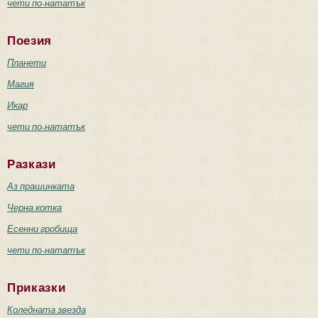
чети по-нататък
Поезия
Планети
Магия
Икар
чети по-нататък
Разкази
Аз прашинката
Черна котка
Есенни гробища
чети по-нататък
Приказки
Коледната звезда