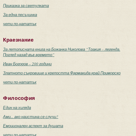
Приказка за светулката
За една песъчинка
чети по-нататък
Краезнание
За летописната книга на Божанка Николова “Тракия – легенда.
Поглед назад във времето”
Иван Богоров – 200 години
Златното съкровище и крепостта Фармакида край Приморско
чети по-нататък
Философия
Един на хиляда
Ами... ако наистина се случи?
Емоционален аспект за душата
чети по-нататък