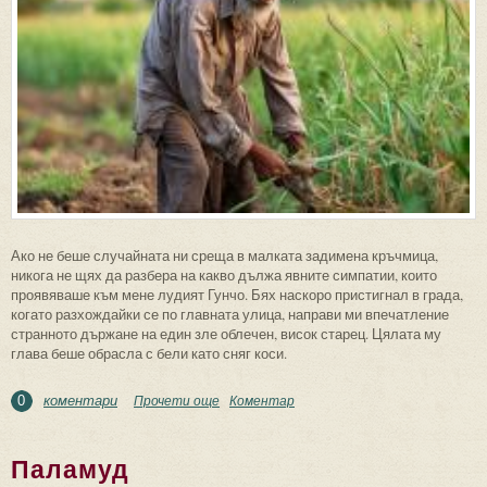
Ако не беше случайната ни среща в малката задимена кръчмица,
никога не щях да разбера на какво дължа явните симпатии, които
проявяваше към мене лудият Гунчо. Бях наскоро пристигнал в града,
когато разхождайки се по главната улица, направи ми впечатление
странното държане на един зле облечен, висок старец. Цялата му
глава беше обрасла с бели като сняг коси.
коментари
Прочети още
about Лудият Гунчо
Коментар
0
Паламуд