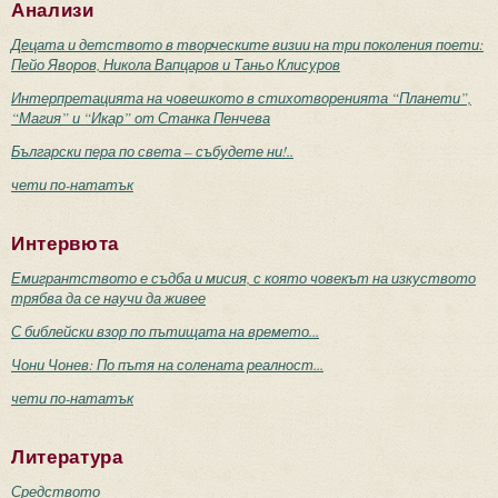
Анализи
Децата и детството в творческите визии на три поколения поети:
Пейо Яворов, Никола Вапцаров и Таньо Клисуров
Интерпретацията на човешкото в стихотворенията “Планети”,
“Магия” и “Икар” от Станка Пенчева
Български пера по света – събудете ни!..
чети по-нататък
Интервюта
Емигрантството е съдба и мисия, с която човекът на изкуството
трябва да се научи да живее
С библейски взор по пътищата на времето...
Чони Чонев: По пътя на солената реалност...
чети по-нататък
Литература
Средството