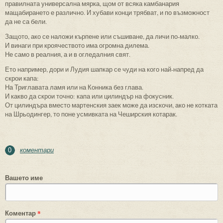
правилната универсална мярка, щом от всяка камбанария
мащабирането е различно. И хубави конци трябват, и по възможност
да не са бели.
Защото, ако се наложи кърпене или съшиване, да личи по-малко.
И винаги при кроячеството има огромна дилема.
Не само в реалния, а и в огледалния свят.
Ето например, дори и Лудия шапкар се чуди на кого най-напред да
скрои капа:
На Триглавата ламя или на Конника без глава.
И какво да скрои точно: капа или цилиндър на фокусник.
От цилиндъра вместо мартенския заек може да изскочи, ако не котката
на Шрьодингер, то поне усмивката на Чеширския котарак.
коментари
0
Вашето име
Коментар
*