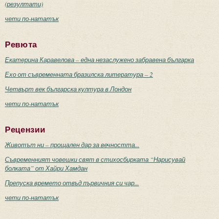
(резултати)
чети по-нататък
Ревюта
Екатерина Каравелова – една незаслужено забравена българка
Ехо от съвременната бразилска литература – 2
Четвърт век българска култура в Лондон
чети по-нататък
Рецензии
Животът ни – прощален дар за вечността...
Съвременният човешки свят в стихосбирката “Нарисувай
болката” от Хайри Хамдан
Препуска времето отвъд първичния си чар...
чети по-нататък