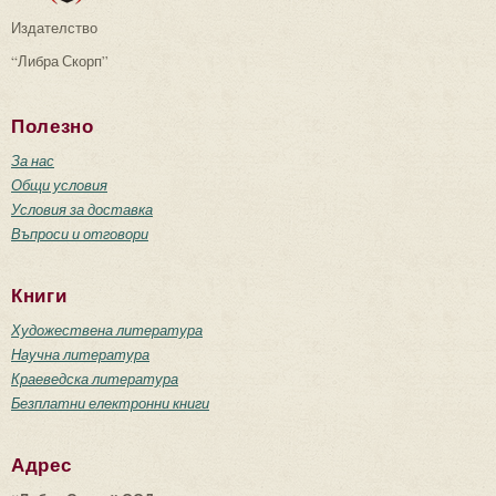
Издателство
“Либра Скорп”
Полезно
За нас
Общи условия
Условия за доставка
Въпроси и отговори
Книги
Художествена литература
Научна литература
Краеведска литература
Безплатни електронни книги
Адрес