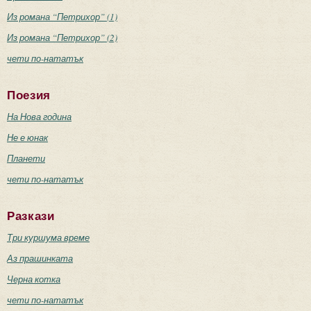
Из романа “Петрихор” (1)
Из романа “Петрихор” (2)
чети по-нататък
Поезия
На Нова година
Не е юнак
Планети
чети по-нататък
Разкази
Три куршума време
Аз прашинката
Черна котка
чети по-нататък