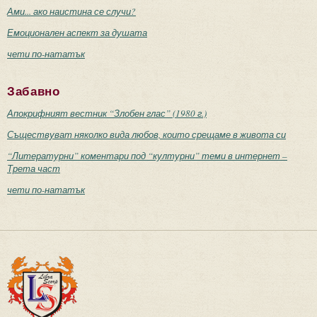
Ами... ако наистина се случи?
Емоционален аспект за душата
чети по-нататък
Забавно
Апокрифният вестник “Злобен глас” (1980 г.)
Съществуват няколко вида любов, които срещаме в живота си
“Литературни” коментари под “културни” теми в интернет –
Трета част
чети по-нататък