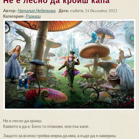
Не е лесно да кроиш капа
Автор:
Дата:
Наталия Недялкова
събота, 24 December, 2022
Категория:
Разкази
Не е лесно да кроиш.
Каквото и да е. Било то планове, или пък капи.
Защото за всичко трябва мярка да има, а къде да я намериш