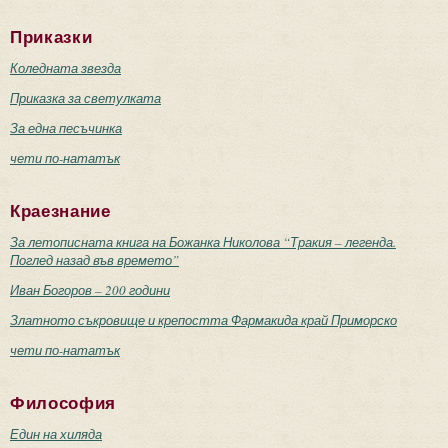
Приказки
Коледната звезда
Приказка за светулката
За една песъчинка
чети по-нататък
Краезнание
За летописната книга на Божанка Николова “Тракия – легенда.
Поглед назад във времето”
Иван Богоров – 200 години
Златното съкровище и крепостта Фармакида край Приморско
чети по-нататък
Философия
Един на хиляда