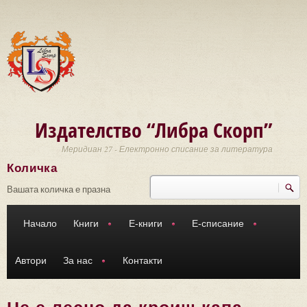
Премини към основното съдържание
Издателство “Либра Скорп”
Меридиан 27 - Електронно списание за литература
Количка
Търси
Форма за търсене
Вашата количка е празна
Начало
Книги
Е-книги
Е-списание
Автори
За нас
Контакти