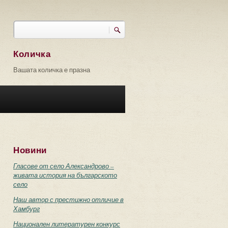
Търси
Форма за търсене
Количка
Вашата количка е празна
Новини
Гласове от село Александрово –
живата история на българското
село
Наш автор с престижно отличие в
Хамбург
Национален литературен конкурс