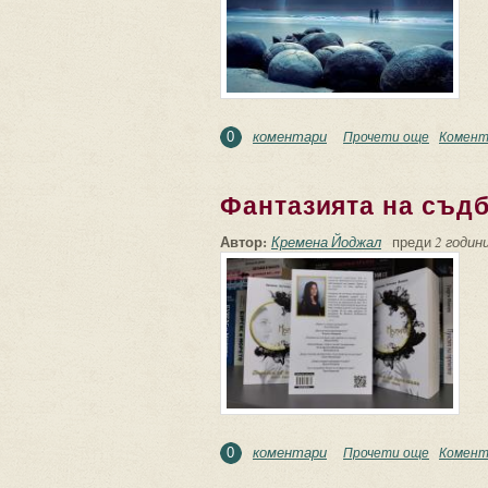
коментари
Прочети още
about Си
Комент
0
Фантазията на съд
Автор:
Кремена Йоджал
преди
2 години
коментари
Прочети още
about Фа
Комент
0