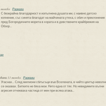
 months
Разкази
С безкрайна благодарност е изпълнена душата ми, с наивно детско
копнение, със синята благодат на майчината утеха, с обич и преклонение
пред Богородичните морета в хората и в девствените крайбрежия на
Обзор...
лада за Обзор
ар
одини 11 months
Разкази
Угаснах... След милиони сблъсъци във Вселената, в чийто център неволн
се оказвах. Битките не бяха мои. Нито една от тях. Но невидимите вълни
агресия отчекваха частица от мен при всяка атака...