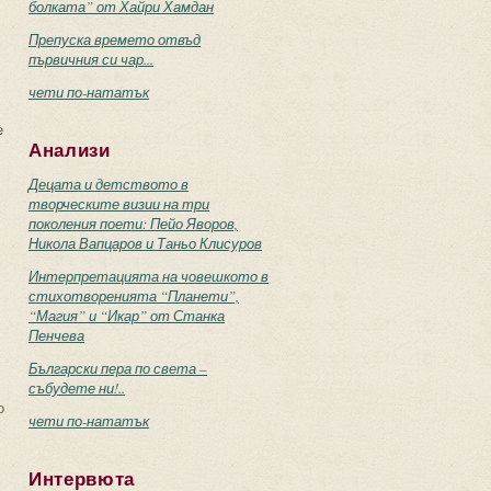
болката” от Хайри Хамдан
Препуска времето отвъд
първичния си чар...
чети по-нататък
е
Анализи
Децата и детството в
творческите визии на три
поколения поети: Пейо Яворов,
Никола Вапцаров и Таньо Клисуров
Интерпретацията на човешкото в
стихотворенията “Планети”,
“Магия” и “Икар” от Станка
Пенчева
Български пера по света –
събудете ни!..
о
чети по-нататък
Интервюта