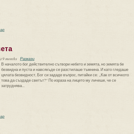
довището
ар
вета
и 9 months
Разкази
В началото бог действително сътвори небето и земята, но земята бе
безвидна и пуста и навсякъде се разстилаше тъмнина. И като гледаше
цялата безвидност, Бог си зададе въпрос, питайки се: „Как от всичкото
това да създаде светът?“ По израза на лицето му личеше, че се
затруднява...
творението на света
ар