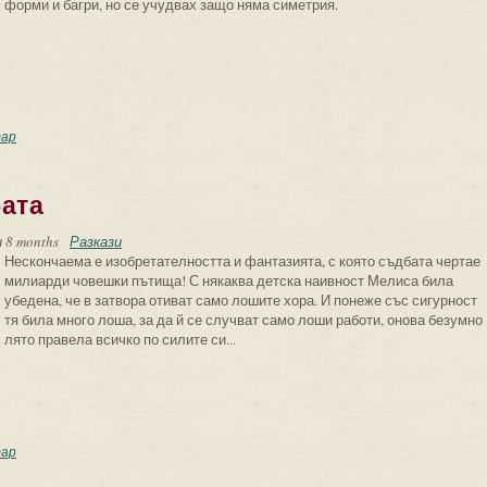
форми и багри, но се учудвах защо няма симетрия.
метрия
ар
бата
 8 months
Разкази
Нескончаема е изобретателността и фантазията, с която съдбата чертае
милиарди човешки пътища! С някаква детска наивност Мелиса била
убедена, че в затвора отиват само лошите хора. И понеже със сигурност
тя била много лоша, за да й се случват само лоши работи, онова безумно
лято правела всичко по силите си...
нтазията на съдбата
ар