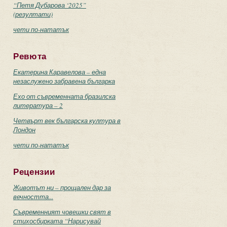
“Петя Дубарова ‘2025”
(резултати)
чети по-нататък
Ревюта
Екатерина Каравелова – една
незаслужено забравена българка
Ехо от съвременната бразилска
литература – 2
Четвърт век българска култура в
Лондон
чети по-нататък
Рецензии
Животът ни – прощален дар за
вечността...
Съвременният човешки свят в
стихосбирката “Нарисувай