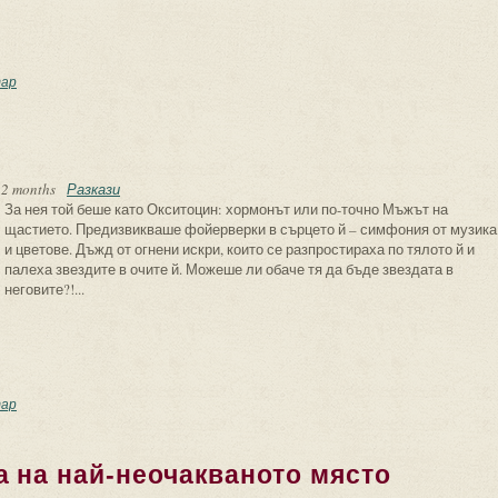
обуждане
ар
 2 months
Разкази
За нея той беше като Окситоцин: хормонът или по-точно Мъжът на
щастието. Предизвикваше фойерверки в сърцето й – симфония от музика
и цветове. Дъжд от огнени искри, които се разпростираха по тялото й и
палеха звездите в очите й. Можеше ли обаче тя да бъде звездата в
неговите?!...
ивна на любовта
ар
 на най-неочакваното място