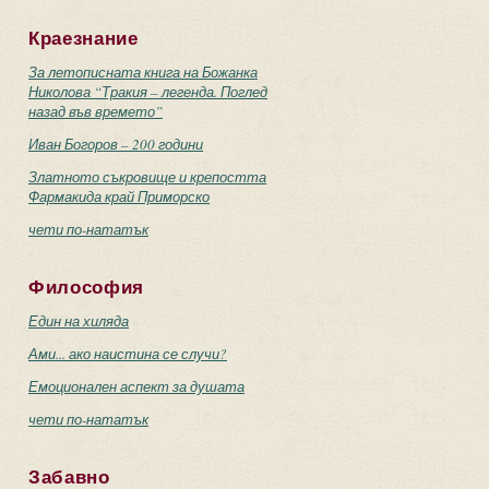
Краезнание
За летописната книга на Божанка
Николова “Тракия – легенда. Поглед
назад във времето”
Иван Богоров – 200 години
Златното съкровище и крепостта
Фармакида край Приморско
чети по-нататък
Философия
Един на хиляда
Ами... ако наистина се случи?
Емоционален аспект за душата
чети по-нататък
Забавно