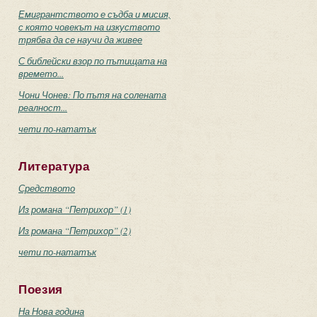
Емигрантството е съдба и мисия,
с която човекът на изкуството
трябва да се научи да живее
С библейски взор по пътищата на
времето...
Чони Чонев: По пътя на солената
реалност...
чети по-нататък
Литература
Средството
Из романа “Петрихор” (1)
Из романа “Петрихор” (2)
чети по-нататък
Поезия
На Нова година