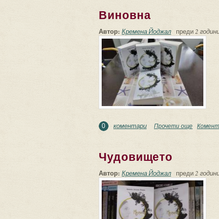
Виновна
Автор:
Кремена Йоджал
преди
2 години
коментари
Прочети още
about Ви
Комент
0
Чудовището
Автор:
Кремена Йоджал
преди
2 години