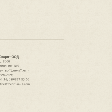
с
Скорп” ООД
с, 8000
единение” №5
ентър “Елена”, ет. 4
/994-809;
64-34; 089/837-85-50
ffice@meridian27.com