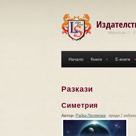
Премини към основното съдържание
Издателст
Меридиан 27 - 
Начало
Книги
Е-книги
Разкази
Симетрия
Автор:
Радка Люлякова
преди
2 години