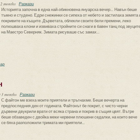
 2 months
Разкази
Историята започна в една най-обикновена януарска вечер... Навън беше
тъмно и студено. Едри снежинки се сипеха от небето и застилаха земята 
покривите на къщите. Дърветата, облекли своите бели премени, леко
полюшваха клони и извиваха стройните си снаги в бавен танц под звуцит
на Маестро Северняк. Зимата рисуваше със замах...
 откриеш любовта на най-неочакваното място
ар
н
 3 months
Разкази
С файтон ме взеха моите приятели и тръгнахме. Беше вечерта на
предпоследния ден от годината. Файтонът бе покрит, с чисто черни
дървени двукрили врати от всяка страна и покрив в същия цвят. Вътре
беше обзаведен с двойка меки червени плюшени седалки, на които вече
се бяха разположили тримата ми приятели...