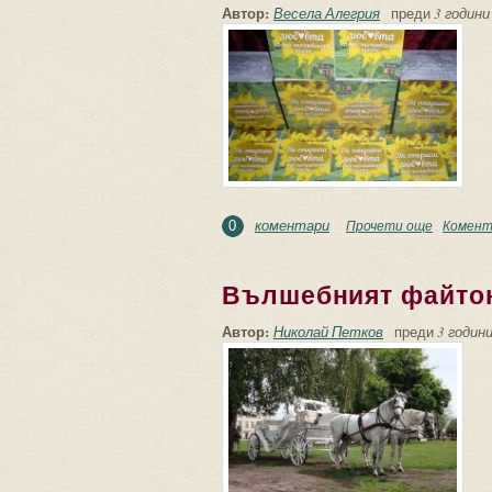
Автор:
Весела Алегрия
преди
3 години
коментари
Прочети още
about Да
Комент
0
Вълшебният файто
Автор:
Николай Петков
преди
3 години