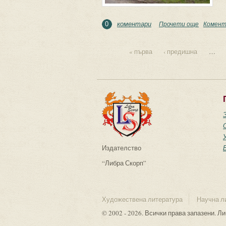
коментари
Прочети още
about В
Комент
0
« първа
‹ предишна
…
Страници
Издателство
“Либра Скорп”
Художествена литература
Научна л
© 2002 - 2026. Всички права запазени. Л