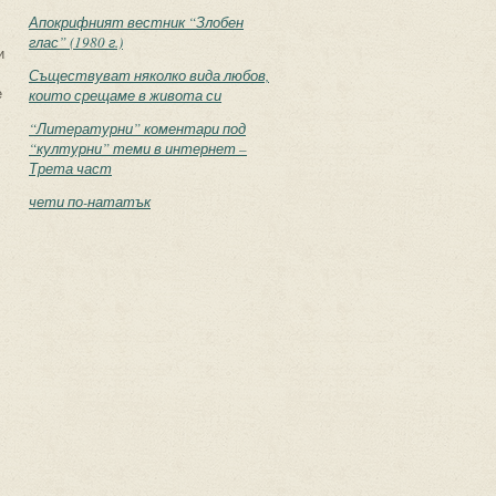
Апокрифният вестник “Злобен
глас” (1980 г.)
и
Съществуват няколко вида любов,
е
които срещаме в живота си
“Литературни” коментари под
“културни” теми в интернет –
Трета част
чети по-нататък