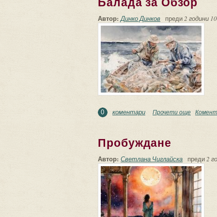
Балада за Обзор
Автор:
Динко Динков
преди
2 години 10
коментари
Прочети още
about Ба
Комент
0
Пробуждане
Автор:
Светлана Чиглайска
преди
2 г