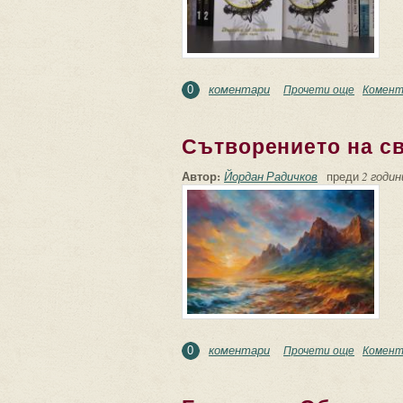
коментари
Прочети още
about Чу
Комент
0
Сътворението на с
Автор:
Йордан Радичков
преди
2 годин
коментари
Прочети още
about Съ
Комент
0