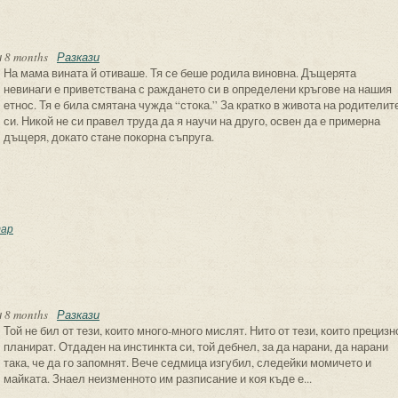
 8 months
Разкази
На мама вината й отиваше. Тя се беше родила виновна. Дъщерята
невинаги е приветствана с раждането си в определени кръгове на нашия
етнос. Тя е била смятана чужда “стока.” За кратко в живота на родителит
си. Никой не си правел труда да я научи на друго, освен да е примерна
дъщеря, докато стане покорна съпруга.
новна
ар
 8 months
Разкази
Той не бил от тези, които много-много мислят. Нито от тези, които прецизн
планират. Отдаден на инстинкта си, той дебнел, за да нарани, да нарани
така, че да го запомнят. Вече седмица изгубил, следейки момичето и
майката. Знаел неизменното им разписание и коя къде е...