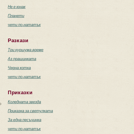
Не е юнак
Планети
чети по-нататък
Разкази
Три куршума време
Аз прашинката
Черна котка
чети по-нататък
Приказки
Коледната звезда
о
Приказка за светулката
За една песъчинка
чети по-нататък