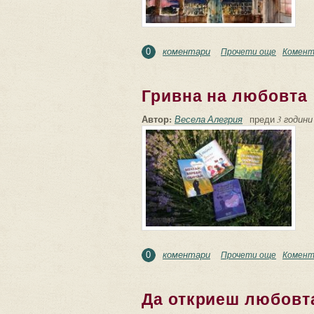
коментари
Прочети още
about Пр
Комент
0
Гривна на любовта
Автор:
Весела Алегрия
преди
3 години
коментари
Прочети още
about Гр
Комент
0
Да откриеш любовта