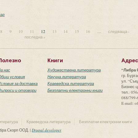
ълшебният файтон
ар
8
9
10
11
12
13
14
15
16
…
следваща ›
последна »
Полезно
Книги
Адре
“Либра 
За нас
Художествена литература
гр. Бурга
Общи условия
Научна литература
ул. “Съ
Условия за доставка
Краеведска литература
Бизнес ц
Въпроси и отговори
Безплатни електронни книги
тел.: 056
088/799-
E-mail: o
итература
Краеведска литература
Безплатни електронни книги
ибра Скорп ООД. |
Drupal developer