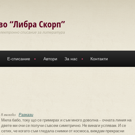
во “Либра Скорп”
Електронно списание за литература
Е-списание
Автори
За нас
Контакти
 8 months
Разкази
Мила бабо, току що се гримирах и съм много доволна – очната линия на
двете ми очи се получи съвсем симетрично. Не винаги успявам. И се
сетих, че когато съм гледала снимки от космоса, виждам прекрасни