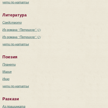
чети по-нататък
Литература
Средството
Из романа “Петрихор” (1)
Из романа “Петрихор” (2)
чети по-нататък
Поезия
Планети
Магия
Икар
чети по-нататък
Разкази
Аз прашинката