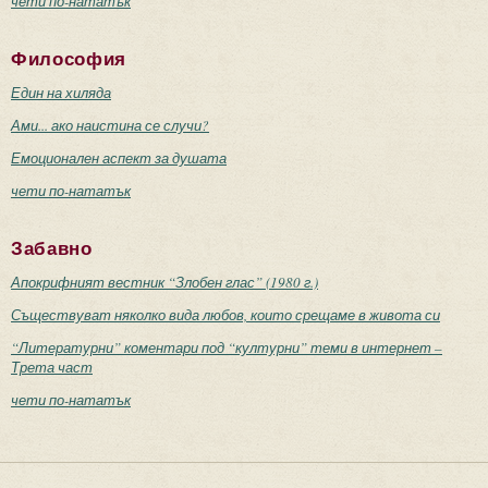
чети по-нататък
Философия
Един на хиляда
Ами... ако наистина се случи?
Емоционален аспект за душата
чети по-нататък
Забавно
Апокрифният вестник “Злобен глас” (1980 г.)
Съществуват няколко вида любов, които срещаме в живота си
“Литературни” коментари под “културни” теми в интернет –
Трета част
чети по-нататък