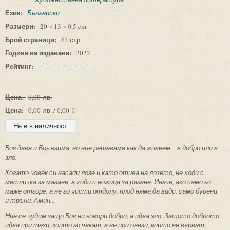
Език:
Български
Размери:
20 × 13 × 0.5 cm
Брой страници:
64 стр.
Година на издаване:
2022
Рейтинг:
Цена:
0,00 лв.
Цена:
0,00 лв. / 0,00 €
Бог дава и Бог взима, но ние решаваме как да живеем – в добро или в
зло.
Когато човек си насади лозе и като отива на лозето, не ходи с
метличка за мазане, а ходи с ножица за рязане. Иначе, ако само го
маже отгоре, а не го чисти отдолу, плод няма да види, само бурени
и тръни. Амин...
Ние се чудим защо Бог ни говори добро, а идва зло. Защото доброто
идва при тези, които го чакат, а не при онези, които не вярват.