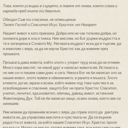
Това, което усещаш в сърцето, е повече от онова, което слага и
нарежда пред очите ти дяволът.
Обещал Съм ти спасение, не отмъщение.
Твоят Господ и Спасител Исус Христос от Назарет
Нашият живот е като приказка. Добра или не чак толкова добра, но
понякога дори и зла и тежка. Ние мислим, но Бог държи мъдростта и
тя е затворена в Словото Му. Неговата мъдрост иска да я търсим, да
я измолим с вяра, за да ни научи Христос как да живеем чрез
прошката.
Прошката дава живота, който злото с упорит труд иска да ни отнеме.
Много хора мислят, че някой друг е написал живота им. Истината е,
че ние си го пишем сами днес и сега. Никога Бог не би написал зло за
нашия живот, злото живее в обвинението, в раните и мъката. Злото
клевети, ругае, мрази и всеки, който живее под това чувство е за
освобождение и спасение, защото Бог ни прати Христос Спасител,
учител, лечител, вдъхновител, обичащ, даващ живот, истинския
Животворящ Дух. Той не би написал нищо, освен онова, което ние си
напишем.
Ние можем да променим всичко с вяра, да спрем злото да диктува
живота ни, да управлява мислите и чувствата ни. Да си върнем
радостта от живота, за който нашия Спасител Исус Христос проля
кръвта си. Малко се мисли, затова живеем така, все едно сме си ние