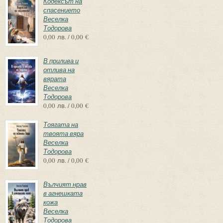
Кодексът на
спасението
Веселка
Тодорова
0,00 лв. / 0,00 €
В прилива и
отлива на
вярата
Веселка
Тодорова
0,00 лв. / 0,00 €
Тоягата на
твоята вяра
Веселка
Тодорова
0,00 лв. / 0,00 €
Вълчият нрав
в агнешката
кожа
Веселка
Тодорова