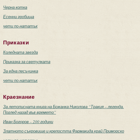
Черна котка
Есенни гробища
чети по-нататък
Приказки
Коледната звезда
Приказка за светулката
За една песъчинка
чети по-нататък
Краезнание
За летописната книга на Божанка Николова “Тракия – легенда.
Поглед назад във времето”
Иван Богоров – 200 години
Златното съкровище и крепостта Фармакида край Приморско