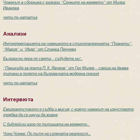
Човекът в сборника с разкази “Сенките на времето” от Милка
Иванова
чети по-нататък
Анализи
Интерпретацията на човешкото в стихотворенията “Планети”,
“Магия” и “Икар” от Станка Пенчева
Български пера по света – събудете ни!..
“Панихида за поета П. К. Яворов” от Гео Милев – среща на двама
титани в полето на българската модерна поезия
чети по-нататък
Интервюта
Емигрантството е съдба и мисия, с която човекът на изкуството
трябва да се научи да живее
С библейски взор по пътищата на времето...
Чони Чонев: По пътя на солената реалност...