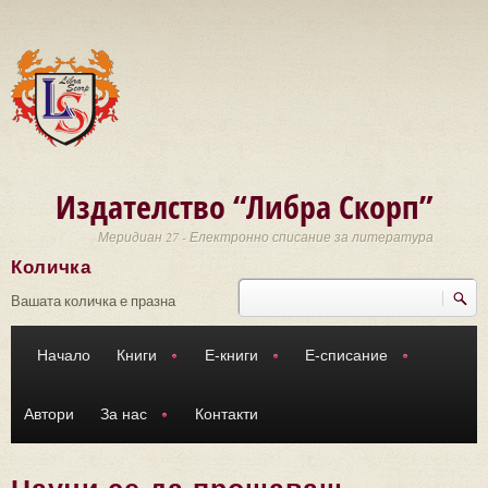
Премини към основното съдържание
Издателство “Либра Скорп”
Меридиан 27 - Електронно списание за литература
Количка
Търси
Форма за търсене
Вашата количка е празна
Начало
Книги
Е-книги
Е-списание
Автори
За нас
Контакти