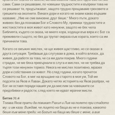
сами. Сами си решаваме, по човешки трудностите и въпреки това не
се решават те, продължават, защото трудно прощаваме греховете и
грешките на околните. Винаги дори и когато не знаем какво вършим
казваме: „Ние не сме виновни, друг беше.“ Много пъти, докато
живеех без да познавам Бог и Словото Му, приемах трудностите и
жестокостите в моя живот като ненужни, защото не бях чела
Библията, където се оказа, че много хора, ходещи във вяра и с Бог са
преживели същото, но без да трупат омраза към хората, които са им
причинили това.
Когато се омъжих мислех, че ще живея щастливо, но се оказах в
друга ситуация. Трябваше да слугувам в дома, в който влязох, да
живея, да работя за това, че са ми дали покрив. Много години
страдах, че ме бяха превърнали в слуга и мислех, че не трябва да
търпя този ненужен тормоз. Никога не мислех позитивно, мразех
дори и собствения си живот. Но след години, когато прочетох
Словото на Бог, в миг на връщане на старото в моя ум, Той ме
подсети за Яков и Лаван. Докато четях историята на Яков разбрах, че
Бог ни оставя поради нашия ум да мислим за човешките си
придобивки и радости, след което ни идват мрачни мисли.
Битие 31:4
Тогава Яков прати да повикат Рахил и Лия на полето при стадото
му; и им каза: Виждам, че лицето на баща ви не е такова, каквото
беше към мене преди; но Богът на баща ми беше с мене, а вие