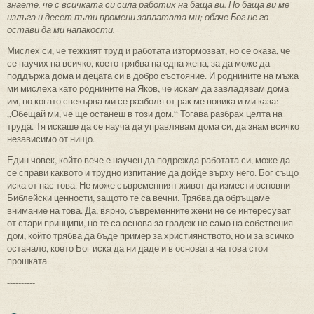
знаете, че с всичката си сила работих на баща ви. Но баща ви ме
излъга и десет пъти промени заплатата ми; обаче Бог не го
остави да ми напакости.
Мислех си, че тежкият труд и работата изтормозват, но се оказа, че
се научих на всичко, което трябва на една жена, за да може да
поддържа дома и децата си в добро състояние. И роднините на мъжа
ми мислеха като роднините на Яков, че искам да завладявам дома
им, но когато свекърва ми се разболя от рак ме повика и ми каза:
„Обещай ми, че ще останеш в този дом.“ Тогава разбрах целта на
труда. Тя искаше да се науча да управлявам дома си, да знам всичко
независимо от нищо.
Един човек, който вече е научен да подрежда работата си, може да
се справи каквото и трудно изпитание да дойде върху него. Бог също
иска от нас това. Не може съвременният живот да измести основни
Библейски ценности, защото те са вечни. Трябва да обръщаме
внимание на това. Да, вярно, съвременните жени не се интересуват
от стари принципи, но те са основа за градеж не само на собствения
дом, който трябва да бъде пример за християнството, но и за всичко
останало, което Бог иска да ни даде и в основата на това стои
прошката.
----------