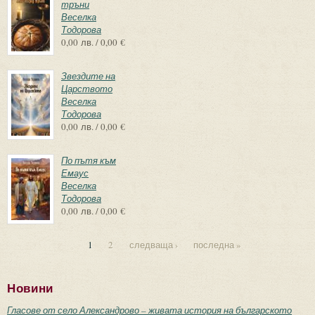
тръни
Веселка
Тодорова
0,00 лв. / 0,00 €
Звездите на
Царството
Веселка
Тодорова
0,00 лв. / 0,00 €
По пътя към
Емаус
Веселка
Тодорова
0,00 лв. / 0,00 €
1
2
следваща ›
последна »
Страници
Новини
Гласове от село Александрово – живата история на българското