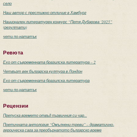
село
Наш автор с престижно отличие в Хамбург
Национален литературен конкурс “Петя Дубарова ‘2025”
(резултати)
чети по-нататък
Ревюта
Ехо от съвременната бразилска литература – 2
Четвърт век българска култура в Лондон
Ехо от съвременната бразилска литература
чети по-нататък
Рецензии
Препуска времето отвъд първичния си чар...
Поетичната антология “Омълнени треви” – драматично-
героическа сага за преобърнатото българско време