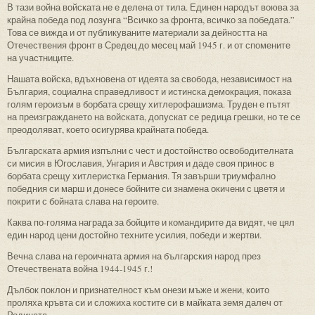
В тази война войската не е делена от тила. Единен народът воюва за
крайна победа под лозунга “Всичко за фронта, всичко за победата.”
Това се вижда и от публикуваните материали за дейността на
Отечествения фронт в Средец до месец май 1945 г. и от спомените
на участниците.
Нашата войска, вдъхновена от идеята за свобода, независимост на
България, социална справедливост и истинска демокрация, показа
голям героизъм в борбата срещу хитлерофашизма. Труден е пътят
на преизграждането на войската, допускат се редица грешки, но те се
преодоляват, което осигурява крайната победа.
Българската армия изпълни с чест и достойнство освободителната
си мисия в Югославия, Унгария и Австрия и даде своя принос в
борбата срещу хитлеристка Германия. Тя завърши триумфално
победния си марш и донесе бойните си знамена окичени с цветя и
покрити с бойната слава на героите.
Каква по-голяма награда за бойците и командирите да видят, че цял
един народ цени достойно техните усилия, победи и жертви.
Вечна слава на героичната армия на българския народ през
Отечествената война 1944-1945 г.!
Дълбок поклон и признателност към онези мъже и жени, които
проляха кръвта си и сложиха костите си в майката земя далеч от
Родината.