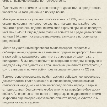
смисъл на нейното название – Отечествена.
Публикуваните спомени на фронтоваците дават пълна представа за
характера на тази увенчана с победа война.
Може да се каже, че участвалите във войната 1270 души от нашата
околия по своята численост се равняват на един полк, който чрез
бойците в различни поделения има свой скромен принос за победата
на 9 май 1945 г. Общо в двете фази на войната от Средецката околия
загиват 116 души – скъпа кръвна жертва, записана в историята на
родния край.
Много от участниците проявяват лична храброст, героизъм и
себеотрицание, гърдите им са окичени с ордени за храброст. Бойците
в тази война, за разлика от другите, се завръщат от фронта като
победители. В миналите войни те се завръщат победени, с покрусена
надежда и бунт в душите си. Страшни са националните катастрофи, с
които завършват всички войни през първата половина на XX век.
Тържественото посрещане на българската войска е неопровержимо
доказателство, колко високо е оценено нейното дело не само от
българския народ, но и от всички свободолюбиви народи. Стари и
млади отдават безгранична любов и почит към храбрите български
войски. А непрекъснатият поток от подаръци и поздравителни писма
за фронта още по-ярко изразява спонтанното народно чувство към
подвига на нашата армия.