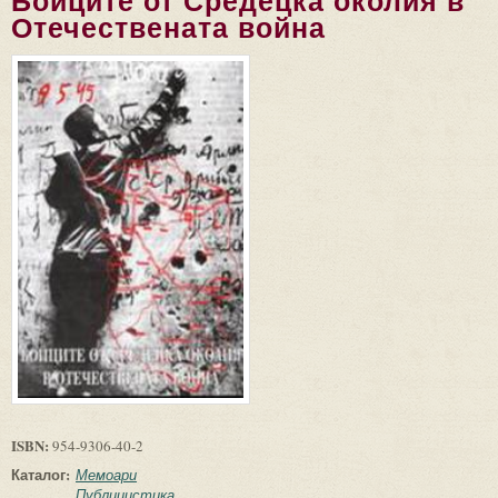
Бойците от Средецка околия в
Отечествената война
ISBN:
954-9306-40-2
Каталог:
Мемоари
Публицистика