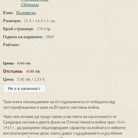
Сборници
Език:
Български
Размери:
21.5 × 14.5 × 1 cm
Брой страници:
176 стр.
Година на издаване:
2005
Рейтинг:
Цена:
5,00 лв.
Отстъпка:
-0.00 лв
Цена:
5,00 лв. / 2,55 €
Тази книга посвещаваме на 60-годишнината от победата над
хитлерофашизма и края на Втората световна война.
Чрез нея искаме да представим участието на населението от
Средецка околия в двете фази на Отечествената война през 1944-
1945 г., да разкрием общонародния характер на войната и нейните
високопатриотични цели, които дават съдържанието и дълбокия