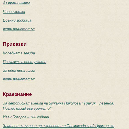
Аз прашинката
Черна котка
Есенни гробища
чети по-нататък
Приказки
Коледната звезда
Приказка за светулката
За една песъчинка
чети по-нататък
Краезнание
За летописната книга на Божанка Николова “Тракия – легенда.
Поглед назад във времето”
Иван Богоров – 200 години
Златното съкровище и крепостта Фармакида край Приморско