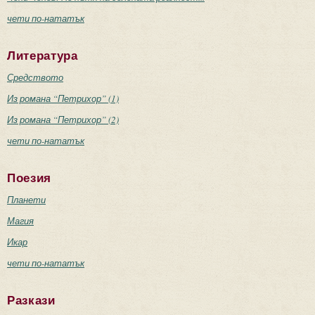
чети по-нататък
Литература
Средството
Из романа “Петрихор” (1)
Из романа “Петрихор” (2)
чети по-нататък
Поезия
Планети
Магия
Икар
чети по-нататък
Разкази