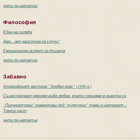
чети по-нататък
Философия
Един на хиляда
Ами... ако наистина се случи?
Емоционален аспект за душата
чети по-нататък
Забавно
Апокрифният вестник “Злобен глас” (1980 г.)
Съществуват няколко вида любов, които срещаме в живота си
“Литературни” коментари под “културни” теми в интернет –
Трета част
чети по-нататък