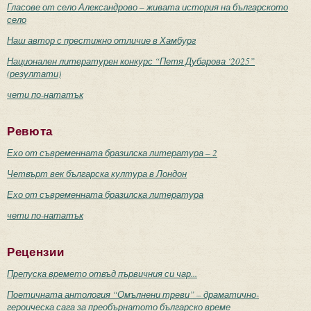
Гласове от село Александрово – живата история на българското
село
Наш автор с престижно отличие в Хамбург
Национален литературен конкурс “Петя Дубарова ‘2025”
(резултати)
чети по-нататък
Ревюта
Ехо от съвременната бразилска литература – 2
Четвърт век българска култура в Лондон
Ехо от съвременната бразилска литература
чети по-нататък
Рецензии
Препуска времето отвъд първичния си чар...
Поетичната антология “Омълнени треви” – драматично-
героическа сага за преобърнатото българско време