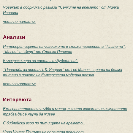
Човекът в сборника с разкази “Сенките на времето” от Милка
Иванова
чети по-нататък
Анализи
Интерпретацията на човешкото в стихотворенията “Планети”,
“Магия” и “Икар” от Станка Пенчева
Български пера по света – събудете ни!..
“Панихида за поета П. К. Яворов” от Гео Милев – среща на двама
титани в полето на българската модерна поезия
чети по-нататък
Интервюта
Емигрантството е съдба и мисия, с която човекът на изкуството
трябва да се научи да живее
С библейски взор по пътищата на времето...
Чони Чонев: По пътя на солената реалност...