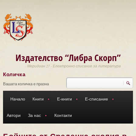
Премини към основното съдържание
Издателство “Либра Скорп”
Меридиан 27 - Електронно списание за литература
Количка
Търси
Форма за търсене
Вашата количка е празна
Начало
Книги
Е-книги
Е-списание
Автори
За нас
Контакти