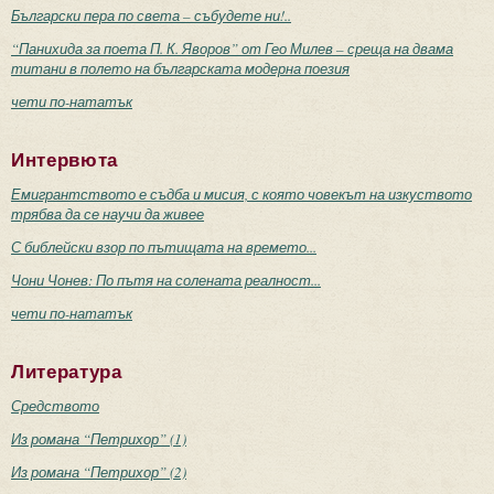
Български пера по света – събудете ни!..
“Панихида за поета П. К. Яворов” от Гео Милев – среща на двама
титани в полето на българската модерна поезия
чети по-нататък
Интервюта
Емигрантството е съдба и мисия, с която човекът на изкуството
трябва да се научи да живее
С библейски взор по пътищата на времето...
Чони Чонев: По пътя на солената реалност...
чети по-нататък
Литература
Средството
Из романа “Петрихор” (1)
Из романа “Петрихор” (2)