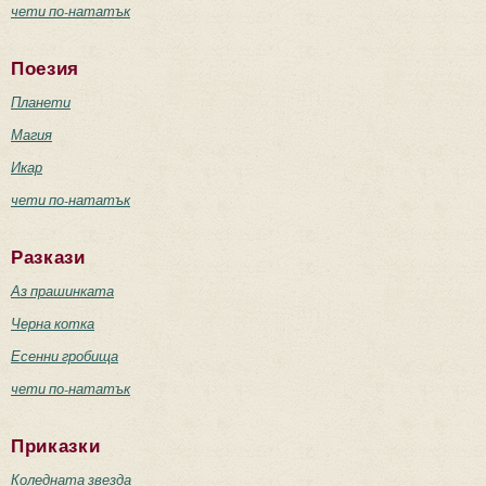
чети по-нататък
Поезия
Планети
Магия
Икар
чети по-нататък
Разкази
Аз прашинката
Черна котка
Есенни гробища
чети по-нататък
Приказки
Коледната звезда