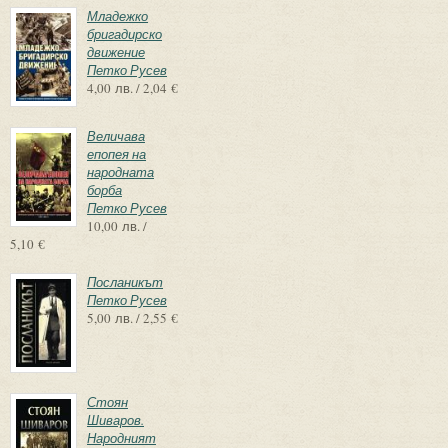
Младежко
бригадирско
движение
Петко Русев
4,00 лв. / 2,04 €
Величава
епопея на
народната
борба
Петко Русев
10,00 лв. /
5,10 €
Посланикът
Петко Русев
5,00 лв. / 2,55 €
Стоян
Шиваров.
Народният