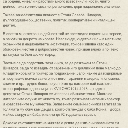
са родени, живели и работили много известни личности, чиято
дейност има голямо местно, регионално, дори национално значение.
Такава забележителна личност е Стоян Славов Шиваров,
дългогодишен общественик, политик, кооперативен и читалищен
деятел.
В своята многостранна дейност той не преследва користни интереси,
а работи за доброто на хората. Навсякъде, където е бил – в местните,
окръжните и националните институции, той се изявява като един
обикновен, честен и добросъвестен човек, призван вярно и почтено
да служи на българския народ.
Заехме се да подготвим тази книга, за да разкажем за Стоян
Шиваров, за да го извадим от забвение и го доближим поне малко до
младите хора като пример за подражание. Започнахме да издирваме
и проучваме всичко за него и от него – архивни материали, спомени,
снимки и др. Трудно беше, но успяхме да намерим най-важното –
стенографските дневници на ХVІІ ОНС 1914-1918 г., където
депутатът Стоян Шиваров се изявява най-значително. Много са
интересните случки от живота му, които разкриват неговия характер
и нравствените му качества. Запазените семейни снимки загатват за
голямата му обич към децата, които отглеждат с баба Койна – добра
майка, съпруга и баба, живяла до 92-годишна възраст.
Доколко съставителят на книгата е успял да изпълни желанието си
да предизвика една духовна среща с най-забележителния човек на