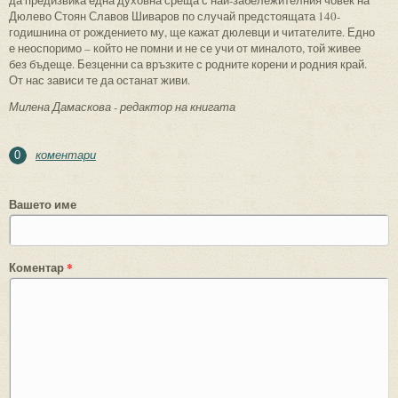
Дюлево Стоян Славов Шиваров по случай предстоящата 140-
годишнина от рождението му, ще кажат дюлевци и читателите. Едно
е неоспоримо – който не помни и не се учи от миналото, той живее
без бъдеще. Безценни са връзките с родните корени и родния край.
От нас зависи те да останат живи.
Милена Дамаскова - редактор на книгата
коментари
0
Вашето име
Коментар
*