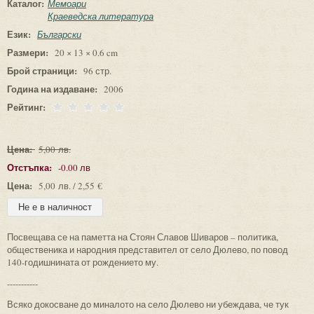
Каталог:
Мемоари
Краеведска литература
Език:
Български
Размери:
20 × 13 × 0.6 cm
Брой страници:
96 стр.
Година на издаване:
2006
Рейтинг:
Цена:
5,00 лв.
Отстъпка:
-0.00 лв
Цена:
5,00 лв. / 2,55 €
Посвещава се на паметта на Стоян Славов Шиваров – политика,
общественика и народния представител от село Дюлево, по повод
140-годишнината от рождението му.
-----------
Всяко докосване до миналото на село Дюлево ни убеждава, че тук