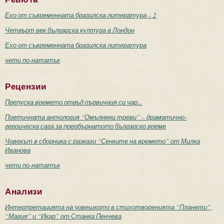
Ехо от съвременната бразилска литература – 2
Четвърт век българска култура в Лондон
Ехо от съвременната бразилска литература
чети по-нататък
Рецензии
Препуска времето отвъд първичния си чар...
Поетичната антология “Омълнени треви” – драматично-
героическа сага за преобърнатото българско време
Човекът в сборника с разкази “Сенките на времето” от Милка
Иванова
чети по-нататък
Анализи
Интерпретацията на човешкото в стихотворенията “Планети”,
“Магия” и “Икар” от Станка Пенчева