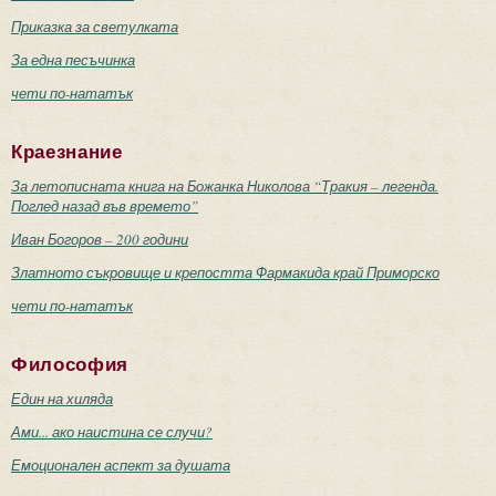
Приказка за светулката
За една песъчинка
чети по-нататък
Краезнание
За летописната книга на Божанка Николова “Тракия – легенда.
Поглед назад във времето”
Иван Богоров – 200 години
Златното съкровище и крепостта Фармакида край Приморско
чети по-нататък
Философия
Един на хиляда
Ами... ако наистина се случи?
Емоционален аспект за душата