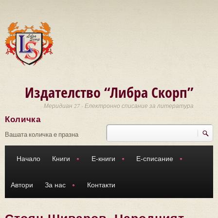
Премини към основното съдържание
Издателство “Либра Скорп”
Меридиан 27 - Електронно списание за литература
Количка
Търси
Форма за търсене
Вашата количка е празна
Начало
Книги
Е-книги
Е-списание
Автори
За нас
Контакти