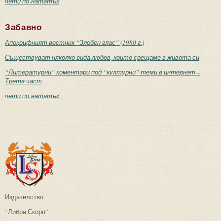
чети по-нататък
Забавно
Апокрифният вестник “Злобен глас” (1980 г.)
Съществуват няколко вида любов, които срещаме в живота си
“Литературни” коментари под “културни” теми в интернет –
Трета част
чети по-нататък
Издателство
“Либра Скорп”