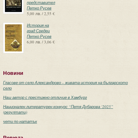
представител
Петко Русев
5,00 лв. / 2,55 €
История на
град Средец
Петко Русев
6,00 лв. / 3,06 €
Новини
Гласове от село Александрово – живата история на българското
село
Наш автор с престижно отличие в Хамбург
Национален литературен конкурс “Петя Дубарова ‘2025”
(резултати)
чети по-нататък
Ревюта