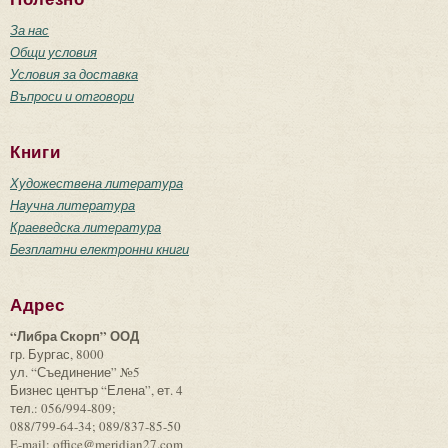
За нас
Общи условия
Условия за доставка
Въпроси и отговори
Книги
Художествена литература
Научна литература
Краеведска литература
Безплатни електронни книги
Адрес
“Либра Скорп” ООД
гр. Бургас, 8000
ул. “Съединение” №5
Бизнес център “Елена”, ет. 4
тел.: 056/994-809;
088/799-64-34; 089/837-85-50
E-mail: office@meridian27.com