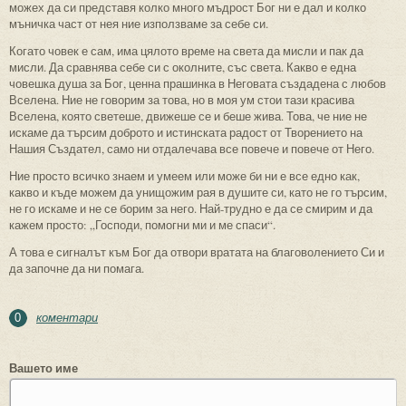
можех да си представя колко много мъдрост Бог ни е дал и колко
мъничка част от нея ние използваме за себе си.
Когато човек е сам, има цялото време на света да мисли и пак да
мисли. Да сравнява себе си с околните, със света. Какво е една
човешка душа за Бог, ценна прашинка в Неговата създадена с любов
Вселена. Ние не говорим за това, но в моя ум стои тази красива
Вселена, която светеше, движеше се и беше жива. Това, че ние не
искаме да търсим доброто и истинската радост от Творението на
Нашия Създател, само ни отдалечава все повече и повече от Него.
Ние просто всичко знаем и умеем или може би ни е все едно как,
какво и къде можем да унищожим рая в душите си, като не го търсим,
не го искаме и не се борим за него. Най-трудно е да се смирим и да
кажем просто: „Господи, помогни ми и ме спаси“.
А това е сигналът към Бог да отвори вратата на благоволението Си и
да започне да ни помага.
коментари
0
Вашето име