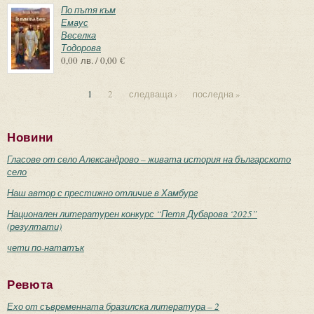
По пътя към
Емаус
Веселка
Тодорова
0,00 лв. / 0,00 €
1
2
следваща ›
последна »
Страници
Новини
Гласове от село Александрово – живата история на българското
село
Наш автор с престижно отличие в Хамбург
Национален литературен конкурс “Петя Дубарова ‘2025”
(резултати)
чети по-нататък
Ревюта
Ехо от съвременната бразилска литература – 2