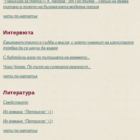
“Панихида за поета П. К. Яворов” от Гео Милев – среща на двама
титани в полето на българската модерна поезия
чети по-нататък
Интервюта
Емигрантството е съдба и мисия, с която човекът на изкуството
трябва да се научи да живее
С библейски взор по пътищата на времето...
Чони Чонев: По пътя на солената реалност...
чети по-нататък
Литература
Средството
Из романа “Петрихор” (1)
Из романа “Петрихор” (2)
чети по-нататък