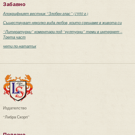
Забавно
Апокрифният вестник “Злобен глас” (1980 г.)
Съществуват няколко вида любов, които срещаме в живота си
“Литературни” коментари под “културни” теми в интернет –
Трета част
чети по-нататък
Издателство
“Либра Скорп”
Полезно