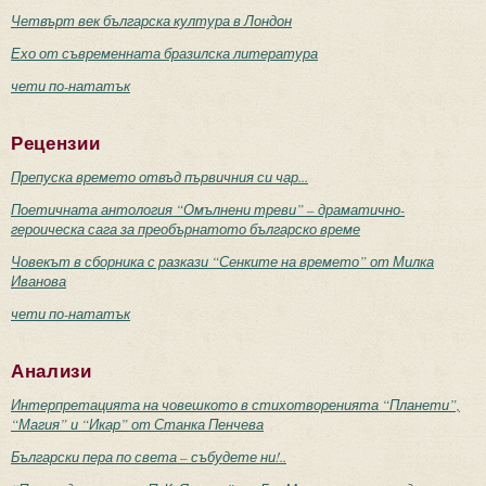
Четвърт век българска култура в Лондон
Ехо от съвременната бразилска литература
чети по-нататък
Рецензии
Препуска времето отвъд първичния си чар...
Поетичната антология “Омълнени треви” – драматично-
героическа сага за преобърнатото българско време
Човекът в сборника с разкази “Сенките на времето” от Милка
Иванова
чети по-нататък
Анализи
Интерпретацията на човешкото в стихотворенията “Планети”,
“Магия” и “Икар” от Станка Пенчева
Български пера по света – събудете ни!..