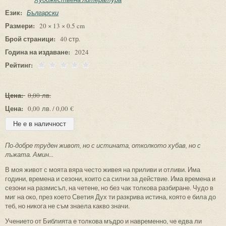
Език:
Български
Размери:
20 × 13 × 0.5 cm
Брой страници:
40 стр.
Година на издаване:
2024
Рейтинг:
Цена:
0,00 лв.
Цена:
0,00 лв. / 0,00 €
По-добре труден живот, но с истината, отколкото хубав, но с
лъжата. Амин...
В моя живот с моята вяра често живея на приливи и отливи. Има
години, времена и сезони, които са силни за действие. Има времена и
сезони на размисъл, на четене, но без чак толкова разбиране. Чудо в
миг на око, през което Светия Дух ти разкрива истина, която е била до
теб, но никога не съм знаела какво значи.
Учението от Библията е толкова мъдро и навременно, че едва ли