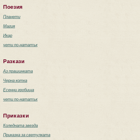
Поезия
Планети
Магия
Икар
чети по-нататък
Разкази
Аз прашинката
Черна котка
Есенни гробища
чети по-нататък
Приказки
Коледната звезда
Приказка за светулката