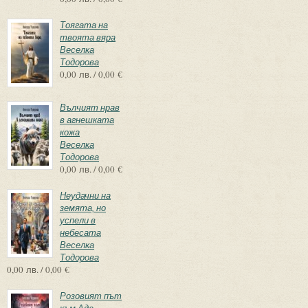
Тоягата на
твоята вяра
Веселка
Тодорова
0,00 лв. / 0,00 €
Вълчият нрав
в агнешката
кожа
Веселка
Тодорова
0,00 лв. / 0,00 €
Неудачни на
земята, но
успели в
небесата
Веселка
Тодорова
0,00 лв. / 0,00 €
Розовият път
към Ада