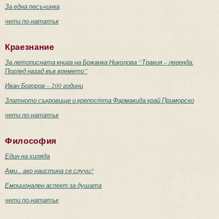
За една песъчинка
чети по-нататък
Краезнание
За летописната книга на Божанка Николова “Тракия – легенда.
Поглед назад във времето”
Иван Богоров – 200 години
Златното съкровище и крепостта Фармакида край Приморско
чети по-нататък
Философия
Един на хиляда
Ами... ако наистина се случи?
Емоционален аспект за душата
чети по-нататък