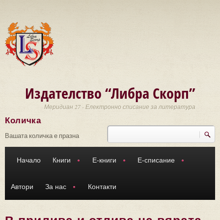
Премини към основното съдържание
Издателство “Либра Скорп”
Меридиан 27 - Електронно списание за литература
Количка
Търси
Форма за търсене
Вашата количка е празна
Начало
Книги
Е-книги
Е-списание
Автори
За нас
Контакти