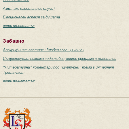
Ами... ако наистина се случи?
Емоционален аспект за душата
чети по-нататък
Забавно
Апокрифният вестник “Злобен глас” (1980 г.)
Съществуват няколко вида любов, които срещаме в живота си
“Литературни” коментари под “културни” теми в интернет –
Трета част
чети по-нататък