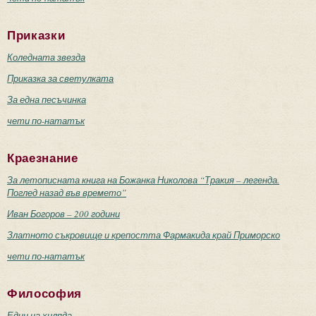
Приказки
Коледната звезда
Приказка за светулката
За една песъчинка
чети по-нататък
Краезнание
За летописната книга на Божанка Николова “Тракия – легенда.
Поглед назад във времето”
Иван Богоров – 200 години
Златното съкровище и крепостта Фармакида край Приморско
чети по-нататък
Философия
Един на хиляда