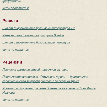
(резултати)
чети по-нататък
Ревюта
Ехо от съвременната бразилска литература – 2
Четвърт век българска култура в Лондон
Ехо от съвременната бразилска литература
чети по-нататък
Рецензии
Препуска времето отвъд първичния си чар...
Поетичната антология “Омълнени треви” – драматично-
героическа сага за преобърнатото българско време
Човекът в сборника с разкази “Сенките на времето” от Милка
Иванова
чети по-нататък