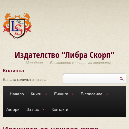
Премини към основното съдържание
Издателство “Либра Скорп”
Меридиан 27 - Електронно списание за литература
Количка
Търси
Форма за търсене
Вашата количка е празна
Начало
Книги
Е-книги
Е-списание
Автори
За нас
Контакти