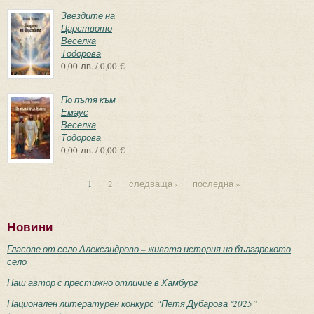
Звездите на
Царството
Веселка
Тодорова
0,00 лв. / 0,00 €
По пътя към
Емаус
Веселка
Тодорова
0,00 лв. / 0,00 €
1
2
следваща ›
последна »
Страници
Новини
Гласове от село Александрово – живата история на българското
село
Наш автор с престижно отличие в Хамбург
Национален литературен конкурс “Петя Дубарова ‘2025”