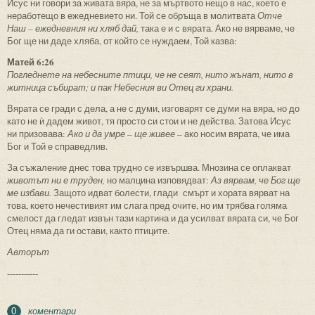
Исус ни говори за живата вяра, не за мъртвото нещо в нас, което е
неработещо в ежедневието ни. Той се обръща в молитвата
Отче
Наш – ежедневния ни хляб дай,
така е и с вярата. Ако не вярваме, че
Бог ще ни даде хляба, от който се нуждаем, Той казва:
Матей 6:26
Погледнете на небесните птици, че не сеят, нито жънат, нито в
житница събират; и пак Небесния ви Отец ги храни.
Вярата се гради с дела, а не с думи, изговарят се думи на вяра, но до
като не ѝ дадем живот, тя просто си стои и не действа. Затова Исус
ни призовава:
Ако и да умре – ще живее
– ако носим вярата, че има
Бог и Той е справедлив.
За съжаление днес това трудно се извършва. Мнозина се оплакват
животът ни е труден,
но малцина изповядват:
Аз вярвам, че Бог ще
ме избави.
Защото идват болести, глади смърт и хората вярват на
това, което нечестивият им слага пред очите, но им трябва голяма
смелост да гледат извън тази картина и да усилват вярата си, че Бог
Отец няма да ги остави, както птиците.
Авторът
-----------
коментари
0