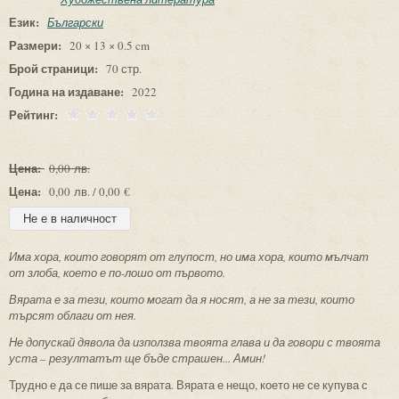
Език:
Български
Размери:
20 × 13 × 0.5 cm
Брой страници:
70 стр.
Година на издаване:
2022
Рейтинг:
Цена:
0,00 лв.
Цена:
0,00 лв. / 0,00 €
Има хора, които говорят от глупост, но има хора, които мълчат
от злоба, което е по-лошо от първото.
Вярата е за тези, които могат да я носят, а не за тези, които
търсят облаги от нея.
Не допускай дявола да използва твоята глава и да говори с твоята
уста – резултатът ще бъде страшен... Амин!
Трудно е да се пише за вярата. Вярата е нещо, което не се купува с