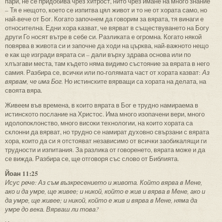
пари, не се придобива чрез хитрост, нито чрез имане на много знание
– Тя е нещото, което се изпитва цял живот и то не от хората само, но
най-вече от Бог. Когато започнем да говорим за вярата, тя винаги е
относителна. Едни хора казват, че вярват в съществуването на Богу
други Го носят вътре в себе си. Разликата е огромна. Когато някой
повярва в живота си и започне да ходи на църква, най-важното нещо
е как ще изгради вярата си – дали върху здрава основа или по
хлъзгави места, там където няма видимо състояние за вярата в него
самия. Разбира се, всички или по-голямата част от хората казват:
Аз
вярвам, че има Бог.
Но истинските вярващи са хората на делата, на
своята вяра.
Живеем във времена, в които вярата в Бог е трудно намираема в
истинското послание на Христос. Има много изопачени вери, много
идолопоклонство, много високи технологии, на които хората са
склонни да вярват, но трудно се намират духовно свързани с вярата
хора, които да си я отстояват независимо от всички заобикалящи ги
трудности и изпитания. За разлика от говоренето, вярата може и да
се вижда. Разбира се, ще отговоря със слово от Библията.
Йоан 11:25
Исус рече: Аз съм възкресението и живота. Който вярва в Мене,
ако и да умре, ще живее; и никой, който е жив и вярва в Мене, ако и
да умре, ще живее; и никой, който е жив и вярва в Мене, няма да
умре до века. Вярваш ли това?