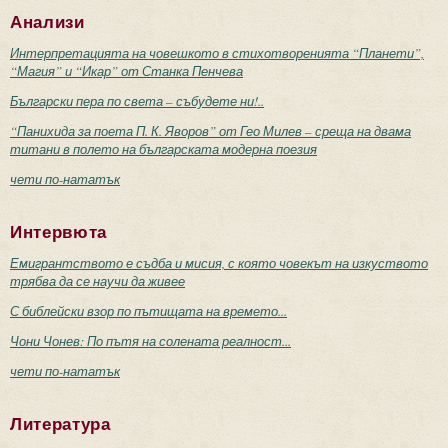
Анализи
Интерпретацията на човешкото в стихотворенията “Планети”,
“Магия” и “Икар” от Станка Пенчева
Български пера по света – събудете ни!..
“Панихида за поета П. К. Яворов” от Гео Милев – среща на двама
титани в полето на българската модерна поезия
чети по-нататък
Интервюта
Емигрантството е съдба и мисия, с която човекът на изкуството
трябва да се научи да живее
С библейски взор по пътищата на времето...
Чони Чонев: По пътя на солената реалност...
чети по-нататък
Литература