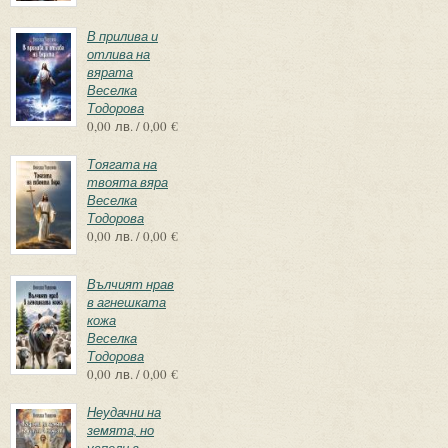
В прилива и
отлива на
вярата
Веселка
Тодорова
0,00 лв. / 0,00 €
Тоягата на
твоята вяра
Веселка
Тодорова
0,00 лв. / 0,00 €
Вълчият нрав
в агнешката
кожа
Веселка
Тодорова
0,00 лв. / 0,00 €
Неудачни на
земята, но
успели в