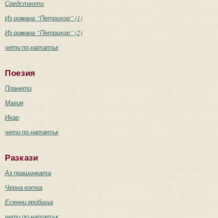
Средството
Из романа “Петрихор” (1)
Из романа “Петрихор” (2)
чети по-нататък
Поезия
Планети
Магия
Икар
чети по-нататък
Разкази
Аз прашинката
Черна котка
Есенни гробища
чети по-нататък