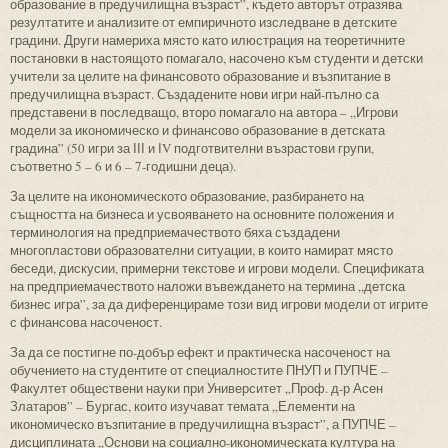
образование в предучилищна възраст”, където авторът отразява
резултатите и анализите от емпиричното изследване в детските
градини. Други намериха място като илюстрация на теоретичните
постановки в настоящото помагало, насочено към студенти и детски
учители за целите на финансовото образование и възпитание в
предучилищна възраст. Създадените нови игри най-пълно са
представени в последващо, второ помагало на автора – „Игрови
модели за икономическо и финансово образование в детската
градина” (50 игри за ІІІ и ІV подготвителни възрастови групи,
съответно 5 – 6 и 6 – 7-годишни деца).
За целите на икономическото образование, разбирането на
същността на бизнеса и усвояването на основните положения и
терминология на предприемачеството бяха създадени
многопластови образователни ситуации, в които намират място
беседи, дискусии, примерни текстове и игрови модели. Спецификата
на предприемачеството наложи въвеждането на термина „детска
бизнес игра”, за да диференцираме този вид игрови модели от игрите
с финансова насоченост.
За да се постигне по-добър ефект и практическа насоченост на
обучението на студентите от специалностите ПНУП и ПУПЧЕ –
Факултет обществени науки при Университет „Проф. д-р Асен
Златаров” – Бургас, които изучават темата „Елементи на
икономическо възпитание в предучилищна възраст”, а ПУПЧЕ –
дисциплината „Основи на социално-иконо­ми­ческата култура на