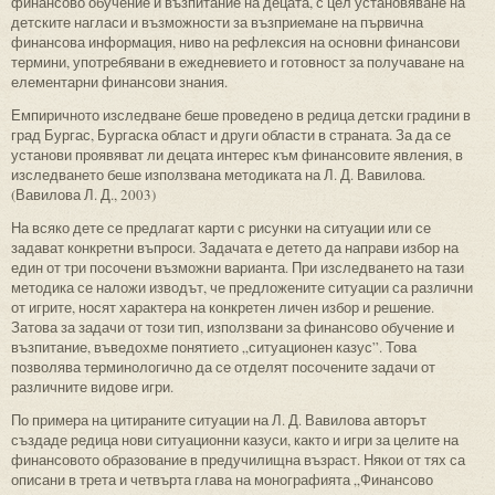
финансово обучение и възпитание на децата, с цел установяване на
детските нагласи и възможности за възприемане на първична
финансова информация, ниво на рефлексия на основни финансови
термини, употребявани в ежедневието и готовност за получаване на
елементарни финансови знания.
Емпиричното изследване беше проведено в редица детски градини в
град Бургас, Бургаска област и други области в страната. За да се
установи проявяват ли децата интерес към финансовите явления, в
изследването беше използвана методиката на Л. Д. Вавилова.
(Вавилова Л. Д., 2003)
На всяко дете се предлагат карти с рисунки на ситуации или се
задават конкретни въпроси. Задачата е детето да направи избор на
един от три посочени възможни варианта. При изследването на тази
методика се наложи изводът, че предложените ситуации са различни
от игрите, носят характера на конкретен личен избор и решение.
Затова за задачи от този тип, използвани за финансово обучение и
възпитание, въведохме понятието „ситуационен казус”. Това
позволява терминологично да се отделят посочените задачи от
различните видове игри.
По примера на цитираните ситуации на Л. Д. Вавилова авторът
създаде редица нови ситуационни казуси, както и игри за целите на
финансовото образование в предучилищна възраст. Някои от тях са
описани в трета и четвърта глава на монографията „Финансово