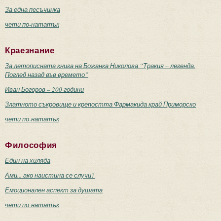
За една песъчинка
чети по-нататък
Краезнание
За летописната книга на Божанка Николова “Тракия – легенда.
Поглед назад във времето”
Иван Богоров – 200 години
Златното съкровище и крепостта Фармакида край Приморско
чети по-нататък
Философия
Един на хиляда
Ами... ако наистина се случи?
Емоционален аспект за душата
чети по-нататък