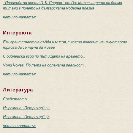
“Панихида за поета П. К. Яворов” от Гео Милев – среща на двама
титани в полето на българската модерна поезия
чети по-нататък
Интервюта
Емигрантството е съдба и мисия, с която човекът на изкуството
трябва да се научи да живее
С библейски взор по пътищата на времето...
Чони Чонев: По пътя на солената реалност...
чети по-нататък
Литература
Средството
Из романа “Петрихор” (1)
Из романа “Петрихор” (2)
чети по-нататък