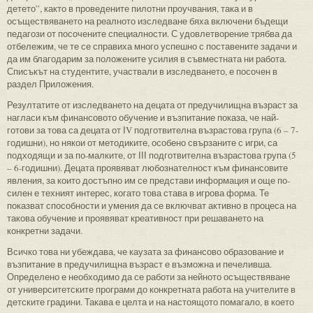
детето”, както в проведените пилотни проучвания, така и в
осъществяването на реалното изследване бяха включени бъдещи
педагози от посочените специалности. С удовлетворение трябва да
отбележим, че те се справиха много успешно с поставените задачи и
да им благодарим за положените усилия в съвместната ни работа.
Списъкът на студентите, участвали в изследването, е посочен в
раздел Приложения.
Резултатите от изследването на децата от предучилищна възраст за
нагласи към финансовото обучение и възпитание показа, че най-
готови за това са децата от ІV подготвителна възрастова група (6 – 7-
годишни), но някои от методиките, особено свързаните с игри, са
подходящи и за по-малките, от ІІІ подготвителна възрастова група (5
– 6-годишни). Децата проявяват любознателност към финансовите
явления, за които достъпно им се представи информация и още по-
силен е техният интерес, когато това става в игрова форма. Те
показват способности и умения да се включват активно в процеса на
такова обучение и проявяват креативност при решаването на
конкретни задачи.
Всичко това ни убеждава, че каузата за финансово образование и
възпитание в предучилищна възраст е възможна и печеливша.
Определено е необходимо да се работи за нейното осъществяване
от университетските програми до конкретната работа на учителите в
детските градини. Такава е целта и на настоящото помагало, в което