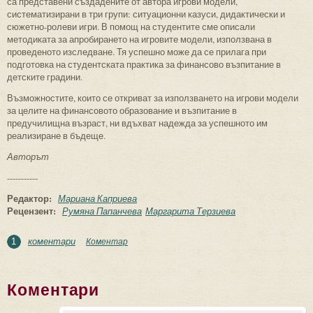
са представени създадените от автора игрови модели,
систематизирани в три групи: ситуационни казуси, дидактически и
сюжетно-ролеви игри. В помощ на студентите сме описали
методиката за апробирането на игровите модели, използвана в
проведеното изследване. Тя успешно може да се прилага при
подготовка на студентската практика за финансово възпитание в
детските градини.
Възможностите, които се откриват за използването на игрови модели
за целите на финансовото образование и възпитание в
предучилищна възраст, ни вдъхват надежда за успешното им
реализиране в бъдеще.
Авторът
-----------
Редактор:
Мариана Каприева
Рецензент:
Румяна Папанчева
Маргарита Терзиева
коментари
Коментар
1
Коментари