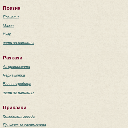
Поезия
Планети
Магия
Икар
чети по-нататък
Разкази
Аз прашинката
Черна котка
Есенни гробища
чети по-нататък
Приказки
Коледната звезда
Приказка за светулката