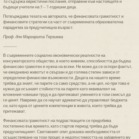
То съдържа евристични послания, отправени към настоящите и
бъдещи учители на 5 – 7-годишни деца.
Потвърждава тезата на авторката, че финансовата грамотност и
финансовите стратегии са част от съвременната образователна
парадигма за предучилищна възраст.
Проф. дпн Маргарита Терзиева
-----------
В съвременните социално-икономически реалности на
консуматорското общество, в което живеем, способността да бъдеш
финансово грамотен е нужна на всеки. Не може да се оспори фактът,
че ежедневно животът е свързан и до голяма степен зависи от
определени финансови възможности. Децата на нашето време
трябва да знаят, че парите са само средство, а не цел, но при това е
нужно да осъзнаят стойността на парите като еквивалент на
вложения човешки труд и да притежават умението в този смисъл да
ги ценят. Навреме да се научат адекватно да управляват бюджета
си, като една от ценните компетенции в живота, които трябва да
притежават.
Финансовата грамотност на подрастващите се придобива
постепенно във времето, като стартов период трябва да бъде
предучилищният. Световният опит доказва необходимостта от
осъществяване на този процес и недопустимостта на забавянето му