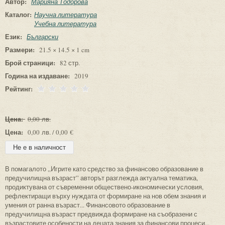
Автор:
Марияна Тодорова
Каталог:
Научна литература
Учебна литература
Език:
Български
Размери:
21.5 × 14.5 × 1 cm
Брой страници:
82 стр.
Година на издаване:
2019
Рейтинг:
Цена:
0,00 лв.
Цена:
0,00 лв. / 0,00 €
В помагалото „Игрите като средство за финансово образование в
предучилищна възраст” авторът разглежда актуална тематика,
продиктувана от съвременни обществено-икономически условия,
рефлектиращи върху нуждата от формиране на нов обем знания и
умения от ранна възраст... Финансовото образование в
предучилищна възраст предвижда формиране на съобразени с
възрастовите особености на децата знания за финансови процеси...