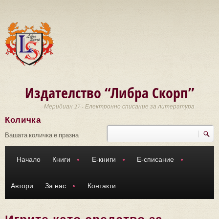
Премини към основното съдържание
Издателство “Либра Скорп”
Меридиан 27 - Електронно списание за литература
Количка
Търси
Форма за търсене
Вашата количка е празна
Начало
Книги
Е-книги
Е-списание
Автори
За нас
Контакти