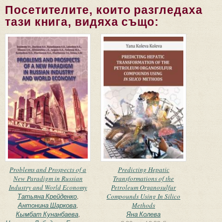
Посетителите, които разгледаха
тази книга, видяха също:
Problems and Prospects of a
Predicting Hepatic
New Paradigm in Russian
Transformations of the
Industry and World Economy
Petroleum Organosulfur
Татьяна Крейденко
,
Compounds Using In Silico
Антонина Шаркова
,
Methods
Кымбат Кунанбаева
,
Яна Колева