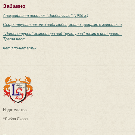
Забавно
Апокрифният вестник “Злобен глас” (1980 г.)
Съществуват няколко вида любов, които срещаме в живота си
“Литературни” коментари под “културни” теми в интернет –
Трета част
чети по-нататък
Издателство
“Либра Скорп”