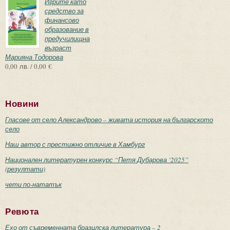
Игрите като
средство за
финансово
образование в
предучилищна
възраст
Марияна Тодорова
0,00 лв. / 0,00 €
Новини
Гласове от село Александрово – живата история на българското
село
Наш автор с престижно отличие в Хамбург
Национален литературен конкурс “Петя Дубарова ‘2025”
(резултати)
чети по-нататък
Ревюта
Ехо от съвременната бразилска литература – 2