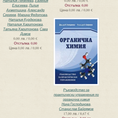
Наталия Лебедева
,
Евгения
0,00 лв. / 0,00 €
Елисеева
,
Лилия
Отстъпка:
0,00
Ахметшина
,
Александр
Цена
0,00 лв. / 0,00 €
Сергеев
,
Марина Федотова
,
Наталия Курдюкова
,
Наталия Харитонова
,
Татьяна Харитонова
,
Сава
Димов
0,00 лв. / 0,00 €
Отстъпка:
0,00
Цена
0,00 лв. / 0,00 €
Ръководство за
практически упражнения по
органична химия
Нина Господинова
,
Станислав Байрямов
17,00 лв. / 8,67 €