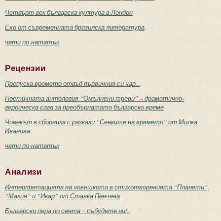
Четвърт век българска култура в Лондон
Ехо от съвременната бразилска литература
чети по-нататък
Рецензии
Препуска времето отвъд първичния си чар...
Поетичната антология “Омълнени треви” – драматично-
героическа сага за преобърнатото българско време
Човекът в сборника с разкази “Сенките на времето” от Милка
Иванова
чети по-нататък
Анализи
Интерпретацията на човешкото в стихотворенията “Планети”,
“Магия” и “Икар” от Станка Пенчева
Български пера по света – събудете ни!..