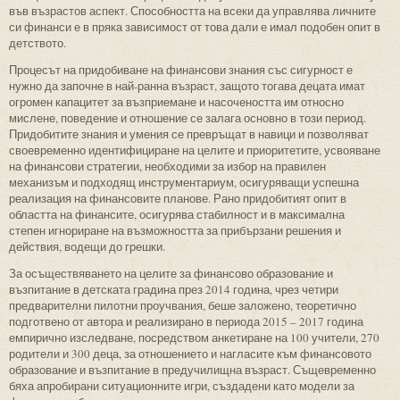
във възрастов аспект. Способността на всеки да управлява личните
си финанси е в пряка зависимост от това дали е имал подобен опит в
детството.
Процесът на придобиване на финансови знания със сигурност е
нужно да започне в най-ранна възраст, защото тогава децата имат
огромен капацитет за възприемане и насочеността им относно
мислене, поведение и отношение се залага основно в този период.
Придобитите знания и умения се превръщат в навици и позволяват
своевременно идентифициране на целите и приоритетите, усвояване
на финансови стратегии, необходими за избор на правилен
механизъм и подходящ инструментариум, осигуряващи успешна
реализация на финансовите планове. Рано придобитият опит в
областта на финансите, осигурява стабилност и в максимална
степен игнориране на възможността за прибързани решения и
действия, водещи до грешки.
За осъществяването на целите за финансово образование и
възпитание в детската градина през 2014 година, чрез четири
предварителни пилотни проучвания, беше заложено, теоретично
подготвено от автора и реализирано в периода 2015 – 2017 година
емпирично изследване, посредством анкетиране на 100 учители, 270
родители и 300 деца, за отношението и нагласите към финансовото
образование и възпитание в предучилищна възраст. Същевременно
бяха апробирани ситуационните игри, създадени като модели за