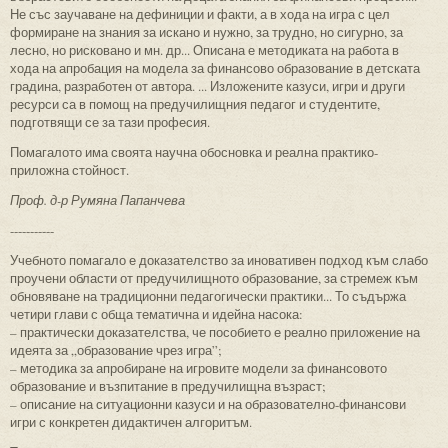
Не със заучаване на дефиниции и факти, а в хода на игра с цел
формиране на знания за искано и нужно, за трудно, но сигурно, за
лесно, но рисковано и мн. др... Описана е методиката на работа в
хода на апробация на модела за финансово образование в детската
градина, разработен от автора. ... Изложените казуси, игри и други
ресурси са в помощ на предучилищния педагог и студентите,
подготвящи се за тази професия.
Помагалото има своята научна обосновка и реална практико-
приложна стойност.
Проф. д-р Румяна Папанчева
-----------
Учебното помагало е доказателство за иновативен подход към слабо
проучени области от предучилищното образование, за стремеж към
обновяване на традиционни педагогически практики... То съдържа
четири глави с обща тематична и идейна насока:
– практически доказателства, че пособието е реално приложение на
идеята за „образование чрез игра”;
– методика за апробиране на игровите модели за финансовото
образование и възпитание в предучилищна възраст;
– описание на ситуационни казуси и на образователно-финан­со­ви
игри с конкретен дидактичен алгоритъм.