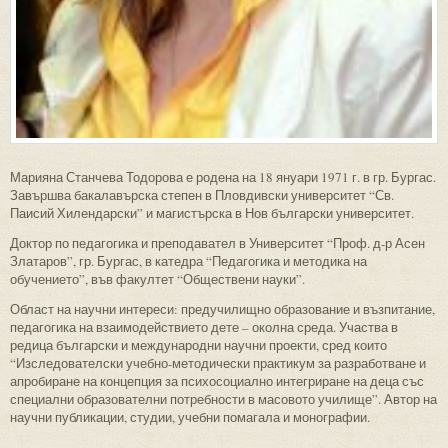
Марияна Станчева Тодорова е родена на 18 януари 1971 г. в гр. Бургас.
Завършва бакалавърска степен в Пловдивски университет “Св.
Паисий Хилендарски” и магистърска в Нов български университет.
Доктор по педагогика и преподавател в Университет “Проф. д-р Асен
Златаров”, гр. Бургас, в катедра “Педагогика и методика на
обучението”, във факултет “Обществени науки”.
Област на научни интереси: предучилищно образование и възпитание,
педагогика на взаимодействието дете – околна среда. Участва в
редица български и международни научни проекти, сред които
“Изследователски учебно-методически практикум за разработване и
апробиране на концепция за психосоциално интегриране на деца със
специални образователни потребности в масовото училище”. Автор на
научни публикации, студии, учебни помагала и монографии.