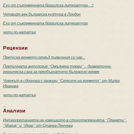
Ехо от съвременната бразилска литература – 2
Четвърт век българска култура в Лондон
Ехо от съвременната бразилска литература
чети по-нататък
Рецензии
Препуска времето отвъд първичния си чар...
Поетичната антология “Омълнени треви” – драматично-
героическа сага за преобърнатото българско време
Човекът в сборника с разкази “Сенките на времето” от Милка
Иванова
чети по-нататък
Анализи
Интерпретацията на човешкото в стихотворенията “Планети”,
“Магия” и “Икар” от Станка Пенчева