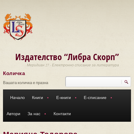
Премини към основното съдържание
Издателство “Либра Скорп”
Меридиан 27 - Електронно списание за литература
Количка
Търси
Форма за търсене
Вашата количка е празна
Начало
Книги
Е-книги
Е-списание
Автори
За нас
Контакти