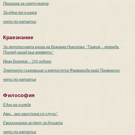
Приказка за светулката
За една песъчинка
чети по-нататък
Краезнание
За летописната книга на Божанка Николова “Тракия – легенда.
Поглед назад във времето”
Иван Богоров – 200 години
Златното съкровище и крепостта Фармакида край Приморско
чети по-нататък
Философия
Един на хиляда
Ами... ако наистина се случи?
Емоционален аспект за душата
чети по-нататък