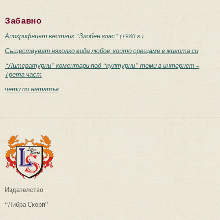
Забавно
Апокрифният вестник “Злобен глас” (1980 г.)
Съществуват няколко вида любов, които срещаме в живота си
“Литературни” коментари под “културни” теми в интернет –
Трета част
чети по-нататък
Издателство
“Либра Скорп”