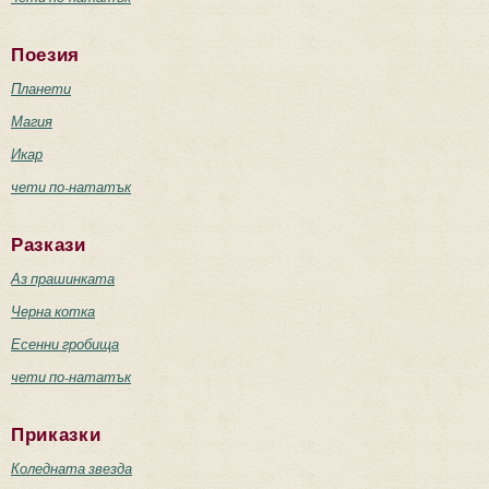
Поезия
Планети
Магия
Икар
чети по-нататък
Разкази
Аз прашинката
Черна котка
Есенни гробища
чети по-нататък
Приказки
Коледната звезда