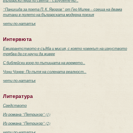
Български пера по света – събудете ни!..
“Панихида за поета П. К. Яворов” от Гео Милев – среща на двама
титани в полето на българската модерна поезия
чети по-нататък
Интервюта
Емигрантството е съдба и мисия, с която човекът на изкуството
трябва да се научи да живее
С библейски взор по пътищата на времето...
Чони Чонев: По пътя на солената реалност...
чети по-нататък
Литература
Средството
Из романа “Петрихор” (1)
Из романа “Петрихор” (2)
чети по-нататък